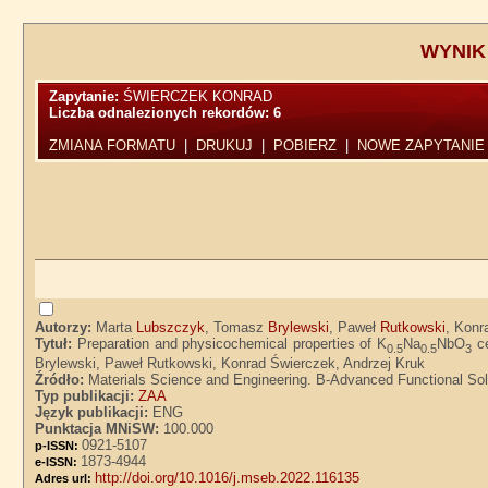
WYNIK
Zapytanie:
ŚWIERCZEK KONRAD
Liczba odnalezionych rekordów:
6
ZMIANA FORMATU
|
DRUKUJ
|
POBIERZ
|
NOWE ZAPYTANIE
Autorzy:
Marta
Lubszczyk
, Tomasz
Brylewski
, Paweł
Rutkowski
, Kon
Tytuł:
Preparation and physicochemical properties of K
Na
NbO
ce
0.5
0.5
3
Brylewski, Paweł Rutkowski, Konrad Świerczek, Andrzej Kruk
Źródło:
Materials Science and Engineering. B-Advanced Functional Solid-
Typ publikacji:
ZAA
Język publikacji:
ENG
Punktacja MNiSW:
100.000
0921-5107
p-ISSN:
1873-4944
e-ISSN:
http://doi.org/10.1016/j.mseb.2022.116135
Adres url: