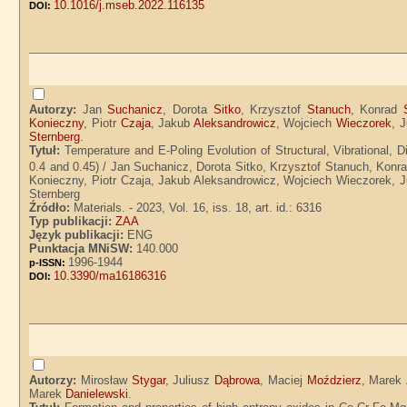
10.1016/j.mseb.2022.116135
DOI:
Autorzy:
Jan
Suchanicz
, Dorota
Sitko
, Krzysztof
Stanuch
, Konrad
Konieczny
, Piotr
Czaja
, Jakub
Aleksandrowicz
, Wojciech
Wieczorek
, 
Sternberg
.
Tytuł:
Temperature and E-Poling Evolution of Structural, Vibrational, Di
0.4 and 0.45) / Jan Suchanicz, Dorota Sitko, Krzysztof Stanuch, Konr
Konieczny, Piotr Czaja, Jakub Aleksandrowicz, Wojciech Wieczorek, J
Sternberg
Źródło:
Materials. - 2023, Vol. 16, iss. 18, art. id.: 6316
Typ publikacji:
ZAA
Język publikacji:
ENG
Punktacja MNiSW:
140.000
1996-1944
p-ISSN:
10.3390/ma16186316
DOI:
Autorzy:
Mirosław
Stygar
, Juliusz
Dąbrowa
, Maciej
Moździerz
, Marek
Marek
Danielewski
.