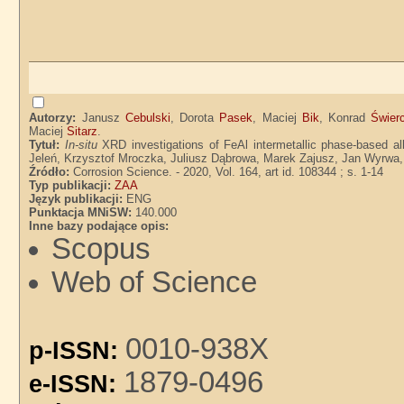
Autorzy:
Janusz
Cebulski
, Dorota
Pasek
, Maciej
Bik
, Konrad
Świer
Maciej
Sitarz
.
Tytuł:
In-situ
XRD investigations of FeAl intermetallic phase-based al
Jeleń, Krzysztof Mroczka, Juliusz Dąbrowa, Marek Zajusz, Jan Wyrwa, 
Źródło:
Corrosion Science. - 2020, Vol. 164, art id. 108344 ; s. 1-14
Typ publikacji:
ZAA
Język publikacji:
ENG
Punktacja MNiSW:
140.000
Inne bazy podające opis:
Scopus
Web of Science
0010-938X
p-ISSN:
1879-0496
e-ISSN: