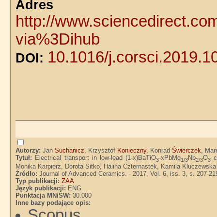
Adre
http://www.sciencedirect.co
via%3Dihub
10.1016/j.corsci.2019.
DOI:
Autorzy:
Jan
Suchanicz
, Krzysztof
Konieczny
, Konrad
Świerczek
, Ma
Tytuł:
Electrical transport in low-lead (1-x)BaTiO
-xPbMg
Nb
O
ce
3
1/3
2/3
3
Monika Karpierz, Dorota Sitko, Halina Czternastek, Kamila Kluczewska
Źródło:
Journal of Advanced Ceramics. - 2017, Vol. 6, iss. 3, s. 207-21
Typ publikacji:
ZAA
Język publikacji:
ENG
Punktacja MNiSW:
30.000
Inne bazy podające opis:
Scopus