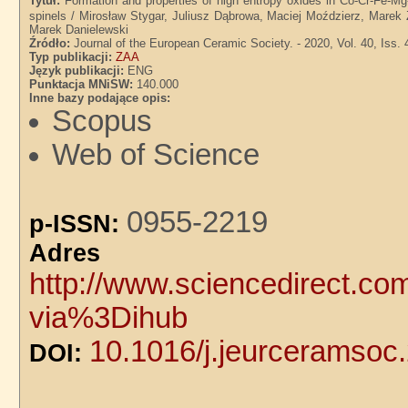
Tytuł:
Formation and properties of high entropy oxides in Co-Cr-Fe-M
spinels / Mirosław Stygar, Juliusz Dąbrowa, Maciej Moździerz, Marek
Marek Danielewski
Źródło:
Journal of the European Ceramic Society. - 2020, Vol. 40, Iss. 
Typ publikacji:
ZAA
Język publikacji:
ENG
Punktacja MNiSW:
140.000
Inne bazy podające opis:
Scopus
Web of Science
0955-2219
p-ISSN:
Adre
http://www.sciencedirect.co
via%3Dihub
10.1016/j.jeurceramsoc
DOI: