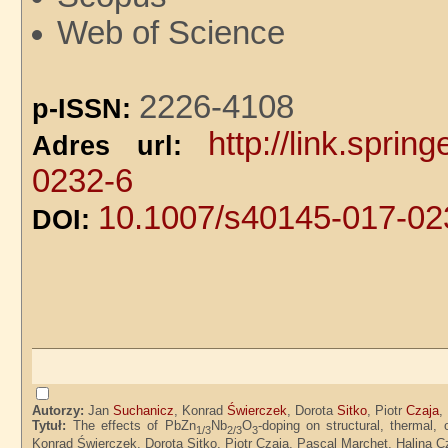
Web of Science
2226-4108
p-ISSN:
http://link.spri
Adres url:
0232-6
10.1007/s40145-017-02
DOI:
Autorzy:
Jan
Suchanicz
, Konrad
Świerczek
, Dorota
Sitko
, Piotr
Czaja
,
Tytuł:
The effects of PbZn
Nb
O
-doping on structural, thermal, o
1/3
2/3
3
Konrad Świerczek, Dorota Sitko, Piotr Czaja, Pascal Marchet, Halina C