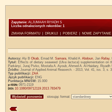
Zapytanie:
ALJUMAAH RIYADH S
Liczba odnalezionych rekordów:
1
ZMIANA FORMATU
|
DRUKUJ
|
POBIERZ
|
NOWE ZAPYTANIE
Autorzy:
Aly B
Okab
, Emad M.
Samara
, Khalid A.
Abdoun
, Jan
Rafay
,
Tytuł:
Effects of dietary seaweed (
Ulva lactuca
) supplementation on 
Parkányi, Juraj Pivko, Mostafa A. Ayoub, Ahmed A. Al-Haidary, Riyadh
Źródło:
Journal of Applied Animal Reaserch. - 2013, Vol. 41, iss. 3, s. 
Typ publikacji:
ZAA
Język publikacji:
ENG
Punktacja MNiSW:
15.000
0971-2119
p-ISSN:
10.1080/09712119.2013.783479
DOI:
stosując format: