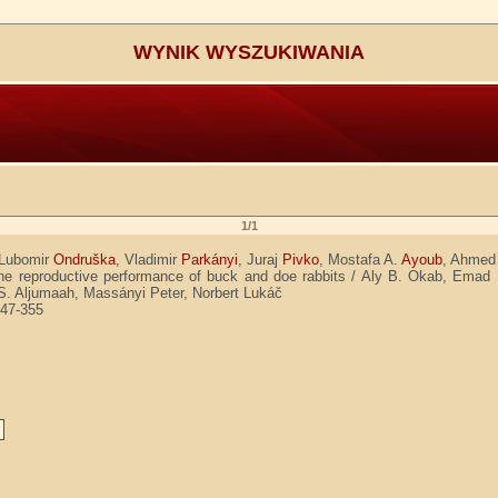
WYNIK WYSZUKIWANIA
1/1
 Lubomir
Ondruška
, Vladimir
Parkányi
, Juraj
Pivko
, Mostafa A.
Ayoub
, Ahmed
the reproductive performance of buck and doe rabbits / Aly B. Okab, Emad
 S. Aljumaah, Massányi Peter, Norbert Lukáč
347-355