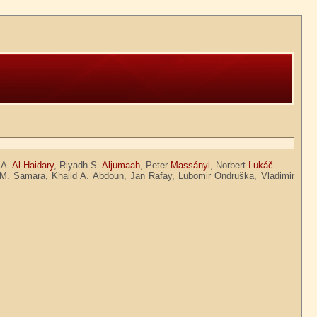
 A.
Al-Haidary
, Riyadh S.
Aljumaah
, Peter
Massányi
, Norbert
Lukáč
.
 M. Samara, Khalid A. Abdoun, Jan Rafay, Lubomir Ondruška, Vladimir