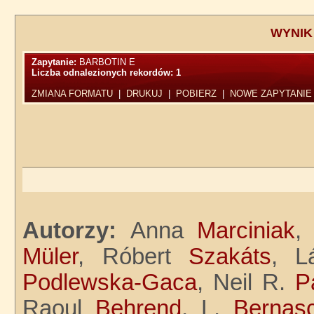
WYNIK
Zapytanie:
BARBOTIN E
Liczba odnalezionych rekordów:
1
ZMIANA FORMATU
|
DRUKUJ
|
POBIERZ
|
NOWE ZAPYTANIE
Autorzy:
Anna
Marciniak
,
Müler
, Róbert
Szakáts
, L
Podlewska-Gaca
, Neil R.
P
Raoul
Behrend
, L.
Bernasc