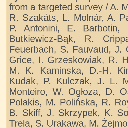
from a targeted survey / A. M
R. Szakáts, L. Molnár, A. P
P. Antonini, E. Barbotin
Butkiewicz-Bąk, R. Cripp
Feuerbach, S. Fauvaud, J. G
Grice, I. Grzeskowiak, R. H
M. K. Kaminska, D.-H. Kim
Kudak, P. Kulczak, J. L. M
Monteiro, W. Ogłoza, D. Osz
Polakis, M. Polińska, R. Ro
B. Skiff, J. Skrzypek, K. S
Trela, S. Urakawa, M. Żejmo