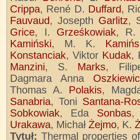
Crippa
, René D.
Duffard
, R
Fauvaud
, Josepth
Garlitz
, 
Grice
, I.
Grześkowiak
, R
Kamiński
, M. K.
Kamińs
Konstanciak
, Viktor
Kudak
,
Manzini
, S.
Marks
, Fil
Dagmara Anna
Oszkiewi
Thomas A.
Polakis
, Magd
Sanabria
, Toni
Santana-Ro
Sobkowiak
, Eda
Sonbas
,
Urakawa
, Michał
Żejmo
, K.
Tytuł:
Thermal properties of 