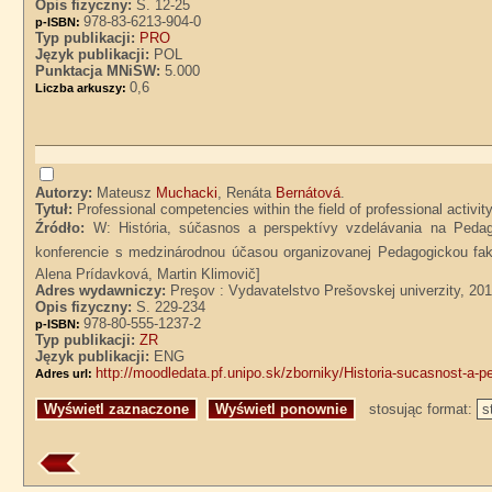
Opis fizyczny:
S. 12-25
978-83-6213-904-0
p-ISBN:
Typ publikacji:
PRO
Język publikacji:
POL
Punktacja MNiSW:
5.000
0,6
Liczba arkuszy:
Autorzy:
Mateusz
Muchacki
, Renáta
Bernátová
.
Tytuł:
Professional competencies within the field of professional activ
Źródło:
W: História, súčasnos a perspektívy vzdelávania na Pedag
konferencie s medzinárodnou účasou organizovanej Pedagogickou fakul
Alena Prídavková, Martin Klimovič]
Adres wydawniczy:
Preşov : Vydavatelstvo Prešovskej univerzity, 20
Opis fizyczny:
S. 229-234
978-80-555-1237-2
p-ISBN:
Typ publikacji:
ZR
Język publikacji:
ENG
http://moodledata.pf.unipo.sk/zborniky/Historia-sucasnost-a-p
Adres url:
stosując format: