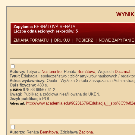
WYNIK
Zapytanie:
BERNÁTOVÁ RENÁTA
Liczba odnalezionych rekordów:
5
ZMIANA FORMATU
|
DRUKUJ
|
POBIERZ
|
NOWE ZAPYTANIE
Autorzy:
Tetyana
Nestorenko
, Renáta
Bernátová
, Wojciech
Duczmal
.
Tytuł:
Edukacja i społeczeństwo : zbiór artykułów naukowych / redakt
Adres wydawniczy:
Opole : Wyższa Szkoła Zarządzania i Administracj
Opis fizyczny:
480 s.
978-83-66567-41-2
p-ISBN:
Uwagi:
Publikacja źródłowa nieafiliowana do UKEN.
Język publikacji:
POL
http://www.academia.edu/90231676/Edukacja_i_spo%C5%8
Adres url:
Autorzy:
Renáta
Bernátová
, Zdzisława
Zacłona
.