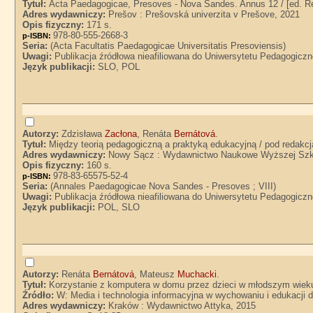
Tytuł:
Acta Paedagogicae, Presoves - Nova Sandes. Annus 12 / [ed. R
Adres wydawniczy:
Prešov : Prešovská univerzita v Prešove, 2021
Opis fizyczny:
171 s.
978-80-555-2668-3
p-ISBN:
Seria:
(Acta Facultatis Paedagogicae Universitatis Presoviensis)
Uwagi:
Publikacja źródłowa nieafiliowana do Uniwersytetu Pedagogicz
Język publikacji:
SLO, POL
Autorzy:
Zdzisława
Zacłona
, Renáta
Bernátová
.
Tytuł:
Między teorią pedagogiczną a praktyką edukacyjną / pod redakcj
Adres wydawniczy:
Nowy Sącz : Wydawnictwo Naukowe Wyższej Szk
Opis fizyczny:
160 s.
978-83-65575-52-4
p-ISBN:
Seria:
(Annales Paedagogicae Nova Sandes - Presoves ; VIII)
Uwagi:
Publikacja źródłowa nieafiliowana do Uniwersytetu Pedagogicz
Język publikacji:
POL, SLO
Autorzy:
Renáta
Bernátová
, Mateusz
Muchacki
.
Tytuł:
Korzystanie z komputera w domu przez dzieci w młodszym wiek
Źródło:
W: Media i technologia informacyjna w wychowaniu i edukacji
Adres wydawniczy:
Kraków : Wydawnictwo Attyka, 2015