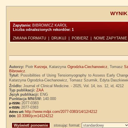
WYNIK
Zapytanie:
BIBROWICZ KAROL
Liczba odnalezionych rekordów:
1
ZMIANA FORMATU
|
DRUKUJ
|
POBIERZ
|
NOWE ZAPYTANIE
Autorzy:
Piotr
Kurzeja
, Katarzyna
Ogrodzka-Ciechanowicz
, Tomasz
Sz
Bibrowicz
.
Tytuł:
Possibilities of Using Tensiomyography to Assess Early Changes
Katarzyna Ogrodzka-Ciechanowicz, Tomasz Szurmik, Edyta Daszkiewicz
Źródło:
Journal of Clinical Medicine. - 2025, Vol. 14, iss. 12, id, 4212
Typ publikacji:
ZAA
Język publikacji:
ENG
Punktacja MNiSW:
140.000
2077-0383
p-ISSN:
2077-0383
e-ISSN:
http://www.mdpi.com/2077-0383/14/12/4212
Adres url:
10.3390/jcm14124212
DOI:
stosując format: