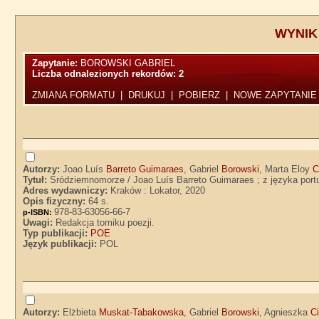
WYNIK
Zapytanie:
BOROWSKI GABRIEL
Liczba odnalezionych rekordów:
2
ZMIANA FORMATU
|
DRUKUJ
|
POBIERZ
|
NOWE ZAPYTANIE
Autorzy:
Joao Luís
Barreto Guimaraes
, Gabriel
Borowski
, Marta Eloy
C
Tytuł:
Śródziemnomorze / Joao Luís Barreto Guimaraes ; z języka portu
Adres wydawniczy:
Kraków : Lokator, 2020
Opis fizyczny:
64 s.
978-83-63056-66-7
p-ISBN:
Uwagi:
Redakcja tomiku poezji.
Typ publikacji:
POE
Język publikacji:
POL
Autorzy:
Elżbieta
Muskat-Tabakowska
, Gabriel
Borowski
, Agnieszka
C