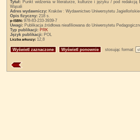
Tytuł:
Punkt widzenia w literaturze, kulturze i języku / pod redakcj
Wąsali
Adres wydawniczy:
Kraków : Wydawnictwo Uniwersytetu Jagiellońskie
Opis fizyczny:
218 s.
978-83-233-3939-7
p-ISBN:
Uwagi:
Publikacja źródłowa nieafiliowana do Uniwersytetu Pedagogicz
Typ publikacji:
PRK
Język publikacji:
POL
12,8
Liczba arkuszy:
stosując format: