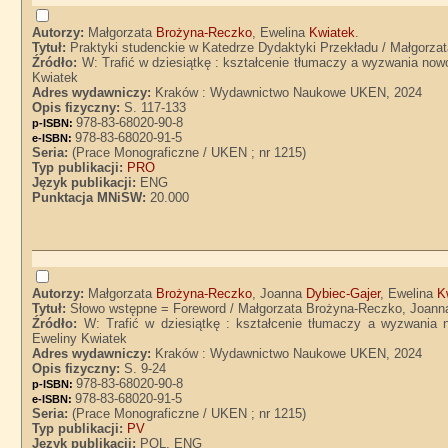
Autorzy:
Małgorzata
Brożyna-Reczko
, Ewelina
Kwiatek
.
Tytuł:
Praktyki studenckie w Katedrze Dydaktyki Przekładu / Małgorza
Źródło:
W: Trafić w dziesiątkę : kształcenie tłumaczy a wyzwania no
Kwiatek
Adres wydawniczy:
Kraków : Wydawnictwo Naukowe UKEN, 2024
Opis fizyczny:
S. 117-133
978-83-68020-90-8
p-ISBN:
978-83-68020-91-5
e-ISBN:
Seria:
(Prace Monograficzne / UKEN ; nr 1215)
Typ publikacji:
PRO
Język publikacji:
ENG
Punktacja MNiSW:
20.000
Autorzy:
Małgorzata
Brożyna-Reczko
, Joanna
Dybiec-Gajer
, Ewelina
K
Tytuł:
Słowo wstępne = Foreword / Małgorzata Brożyna-Reczko, Joanna
Źródło:
W: Trafić w dziesiątkę : kształcenie tłumaczy a wyzwania
Eweliny Kwiatek
Adres wydawniczy:
Kraków : Wydawnictwo Naukowe UKEN, 2024
Opis fizyczny:
S. 9-24
978-83-68020-90-8
p-ISBN:
978-83-68020-91-5
e-ISBN:
Seria:
(Prace Monograficzne / UKEN ; nr 1215)
Typ publikacji:
PV
Język publikacji:
POL, ENG