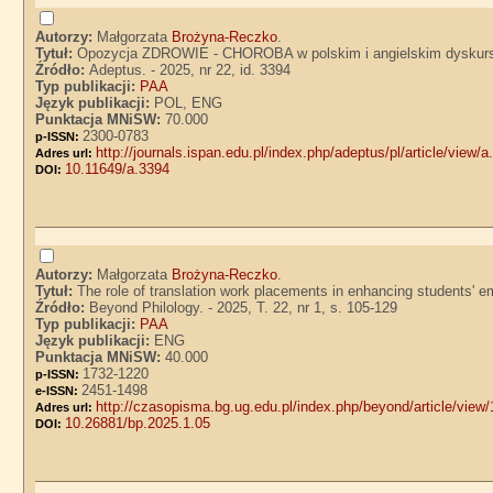
Autorzy:
Małgorzata
Brożyna-Reczko
.
Tytuł:
Opozycja ZDROWIE - CHOROBA w polskim i angielskim dyskursi
Źródło:
Adeptus. - 2025, nr 22, id. 3394
Typ publikacji:
PAA
Język publikacji:
POL, ENG
Punktacja MNiSW:
70.000
2300-0783
p-ISSN:
http://journals.ispan.edu.pl/index.php/adeptus/pl/article/view/
Adres url:
10.11649/a.3394
DOI:
Autorzy:
Małgorzata
Brożyna-Reczko
.
Tytuł:
The role of translation work placements in enhancing students' e
Źródło:
Beyond Philology. - 2025, T. 22, nr 1, s. 105-129
Typ publikacji:
PAA
Język publikacji:
ENG
Punktacja MNiSW:
40.000
1732-1220
p-ISSN:
2451-1498
e-ISSN:
http://czasopisma.bg.ug.edu.pl/index.php/beyond/article/view
Adres url:
10.26881/bp.2025.1.05
DOI: