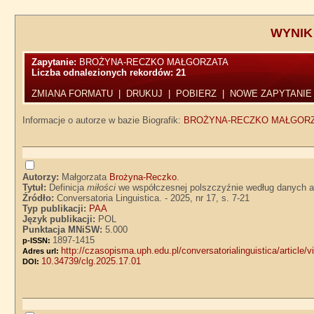
WYNIK
Zapytanie:
BROŻYNA-RECZKO MAŁGORZATA
Liczba odnalezionych rekordów:
21
ZMIANA FORMATU
|
DRUKUJ
|
POBIERZ
|
NOWE ZAPYTANIE
Informacje o autorze w bazie Biografik:
BROŻYNA-RECZKO MAŁGOR
Autorzy:
Małgorzata
Brożyna-Reczko
.
Tytuł:
Definicja
miłości
we współczesnej polszczyźnie według danych a
Źródło:
Conversatoria Linguistica. - 2025, nr 17, s. 7-21
Typ publikacji:
PAA
Język publikacji:
POL
Punktacja MNiSW:
5.000
1897-1415
p-ISSN:
http://czasopisma.uph.edu.pl/conversatorialinguistica/article/
Adres url:
10.34739/clg.2025.17.01
DOI: