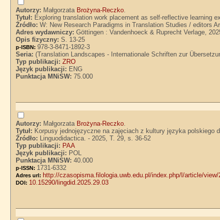
Autorzy:
Małgorzata
Brożyna-Reczko
.
Tytuł:
Exploring translation work placement as self-reflective learning
Źródło:
W: New Research Paradigms in Translation Studies / editors Ar
Adres wydawniczy:
Göttingen : Vandenhoeck & Ruprecht Verlage, 202
Opis fizyczny:
S. 13-25
978-3-8471-1892-3
p-ISBN:
Seria:
(Translation Landscapes - Internationale Schriften zur Übersetz
Typ publikacji:
ZRO
Język publikacji:
ENG
Punktacja MNiSW:
75.000
Autorzy:
Małgorzata
Brożyna-Reczko
.
Tytuł:
Korpusy jednojęzyczne na zajęciach z kultury języka polskiego 
Źródło:
Linguodidactica. - 2025, T. 29, s. 36-52
Typ publikacji:
PAA
Język publikacji:
POL
Punktacja MNiSW:
40.000
1731-6332
p-ISSN:
http://czasopisma.filologia.uwb.edu.pl/index.php/l/article/view
Adres url:
10.15290/lingdid.2025.29.03
DOI: