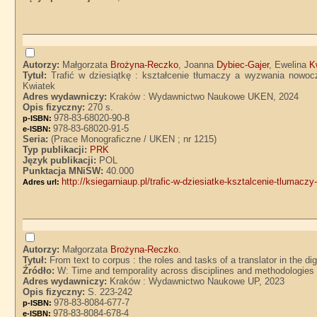
Autorzy:
Małgorzata
Brożyna-Reczko
, Joanna
Dybiec-Gajer
, Ewelina
K
Tytuł:
Trafić w dziesiątkę : kształcenie tłumaczy a wyzwania nowoc
Kwiatek
Adres wydawniczy:
Kraków : Wydawnictwo Naukowe UKEN, 2024
Opis fizyczny:
270 s.
978-83-68020-90-8
p-ISBN:
978-83-68020-91-5
e-ISBN:
Seria:
(Prace Monograficzne / UKEN ; nr 1215)
Typ publikacji:
PRK
Język publikacji:
POL
Punktacja MNiSW:
40.000
http://ksiegarniaup.pl/trafic-w-dziesiatke-ksztalcenie-tlumac
Adres url:
Autorzy:
Małgorzata
Brożyna-Reczko
.
Tytuł:
From text to corpus : the roles and tasks of a translator in the 
Źródło:
W: Time and temporality across disciplines and methodologies /
Adres wydawniczy:
Kraków : Wydawnictwo Naukowe UP, 2023
Opis fizyczny:
S. 223-242
978-83-8084-677-7
p-ISBN:
978-83-8084-678-4
e-ISBN: