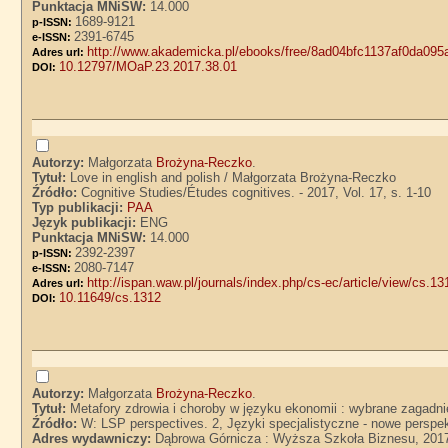
Punktacja MNiSW:
14.000
1689-9121
p-ISSN:
2391-6745
e-ISSN:
http://www.akademicka.pl/ebooks/free/8ad04bfc1137af0da09
Adres url:
10.12797/MOaP.23.2017.38.01
DOI:
Autorzy:
Małgorzata
Brożyna-Reczko
.
Tytuł:
Love in english and polish / Małgorzata Brożyna-Reczko
Źródło:
Cognitive Studies/Études cognitives. - 2017, Vol. 17, s. 1-10
Typ publikacji:
PAA
Język publikacji:
ENG
Punktacja MNiSW:
14.000
2392-2397
p-ISSN:
2080-7147
e-ISSN:
http://ispan.waw.pl/journals/index.php/cs-ec/article/view/cs.13
Adres url:
10.11649/cs.1312
DOI:
Autorzy:
Małgorzata
Brożyna-Reczko
.
Tytuł:
Metafory zdrowia i choroby w języku ekonomii : wybrane zagadn
Źródło:
W: LSP perspectives. 2, Języki specjalistyczne - nowe pers
Adres wydawniczy:
Dąbrowa Górnicza : Wyższa Szkoła Biznesu, 201