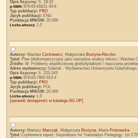
Opis fizyczny:
S. 19-32
978-83-65621-30-6
p-ISBN:
Typ publikacji:
PRO
Język publikacji:
ENG
Punktacja MNiSW:
20.000
1,0
Liczba arkuszy:
Autorzy:
Wacław
Cockiewicz
, Małgorzata
Brożyna-Reczko
.
Tytuł:
Plan (de)kompozycyjny jako narzędzie analizy tekstu / Wacław
Źródło:
W: Problemy współczesnej glottodydaktyki i nauczania przekł
Adres wydawniczy:
Gdańsk : Wydawnictwo Uniwersytetu Gdańskiego,
Opis fizyczny:
S. 225-243
978-83-7865-553-4
p-ISBN:
Typ publikacji:
PRO
Język publikacji:
POL
Punktacja MNiSW:
20.000
1,0
Liczba arkuszy:
[sprawdź dostępność w katalogu BG UP]
Autorzy:
Mariusz
Marczak
, Małgorzata
Brożyna
, Maria
Piotrowska
.
Tytuł:
Conference report: Inspirations for Translation Pedagogy. 1st 