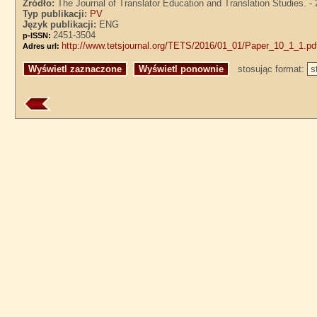
Źródło:
The Journal of Translator Education and Translation Studies. - 2
Typ publikacji:
PV
Język publikacji:
ENG
2451-3504
p-ISSN:
http://www.tetsjournal.org/TETS/2016/01_01/Paper_10_1_1.pd
Adres url:
stosując format: