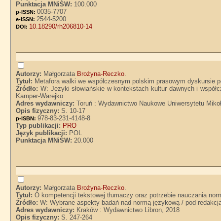
Punktacja MNiSW:
100.000
0035-7707
p-ISSN:
2544-5200
e-ISSN:
10.18290/rh206810-14
DOI:
Autorzy:
Małgorzata
Brożyna-Reczko
.
Tytuł:
Metafora walki we współczesnym polskim prasowym dyskursie p
Źródło:
W: Języki słowiańskie w kontekstach kultur dawnych i współ
Kamper-Warejko
Adres wydawniczy:
Toruń : Wydawnictwo Naukowe Uniwersytetu Mikoł
Opis fizyczny:
S. 10-17
978-83-231-4148-8
p-ISBN:
Typ publikacji:
PRO
Język publikacji:
POL
Punktacja MNiSW:
20.000
Autorzy:
Małgorzata
Brożyna-Reczko
.
Tytuł:
O kompetencji tekstowej tłumaczy oraz potrzebie nauczania no
Źródło:
W: Wybrane aspekty badań nad normą językową / pod redakcją
Adres wydawniczy:
Kraków : Wydawnictwo Libron, 2018
Opis fizyczny:
S. 247-264