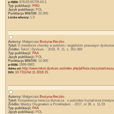
978-83-65705-63-1
p-ISBN:
Typ publikacji:
PRO
Język publikacji:
POL
Punktacja MNiSW:
20.000
1,0
Liczba arkuszy:
Autorzy:
Małgorzata
Brożyna-Reczko
.
Tytuł:
O metaforze choroby w polskim i angielskim prasowym dyskursi
Źródło:
Tekst i Dyskurs. - 2018, R. 11, s. 351-369
Typ publikacji:
PAA
Język publikacji:
POL
Punktacja MNiSW:
10.000
1899-0983
p-ISSN:
http://www.tekst-dyskurs.eu/index.php/pl/lista-zeszytow/zeszy
Adres url:
10.7311/tid.11.2018.15
DOI:
Autorzy:
Małgorzata
Brożyna-Reczko
.
Tytuł:
Kompetencja twórcza tłumacza : o potrzebie kształcenia kreaty
Źródło:
Między Oryginałem a Przekładem. - 2017, nr 38, s. 11-33
Typ publikacji:
PAA
Język publikacji:
POL