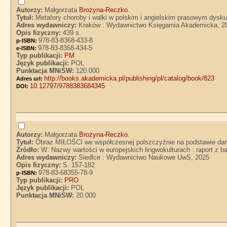
Autorzy:
Małgorzata
Brożyna-Reczko
.
Tytuł:
Metafory choroby i walki w polskim i angielskim prasowym dysk
Adres wydawniczy:
Kraków : Wydawnictwo Księgarnia Akademicka, 2
Opis fizyczny:
439 s.
978-83-8368-433-8
p-ISBN:
978-83-8368-434-5
e-ISBN:
Typ publikacji:
PM
Język publikacji:
POL
Punktacja MNiSW:
120.000
http://books.akademicka.pl/publishing/pl/catalog/book/823
Adres url:
10.12797/9788383684345
DOI:
Autorzy:
Małgorzata
Brożyna-Reczko
.
Tytuł:
Obraz MIŁOŚCI we współczesnej polszczyźnie na podstawie da
Źródło:
W: Nazwy wartości w europejskich lingwokulturach : raport z
Adres wydawniczy:
Siedlce : Wydawnictwo Naukowe UwS, 2025
Opis fizyczny:
S. 157-182
978-83-68355-78-9
p-ISBN:
Typ publikacji:
PRO
Język publikacji:
POL
Punktacja MNiSW:
20.000