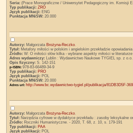
Seria:
(Prace Monograficzne / Uniwersytet Pedagogiczny im. Komisji E
Typ publikacji:
ZRO
Język publikacji:
ENG
Punktacja MNiSW:
20.000
Autorzy:
Małgorzata
Brożyna-Reczko
.
Tytuł:
Metafory miłości w polskim i angielskim przekładzie opowiadan
Źródło:
W: O miłości słów kilka - wybrane aspekty miłości w literatur
Adres wydawniczy:
Lublin : Wydawnictwo Naukowe TYGIEL sp. z o.o.
Opis fizyczny:
S. 142-151
978-83-66489-34-9
p-ISBN:
Typ publikacji:
PRO
Język publikacji:
POL
Punktacja MNiSW:
20.000
http://www.bc.wydawnictwo-tygiel.pl/publikacja/81DB3D5F-
Adres url:
Autorzy:
Małgorzata
Brożyna-Reczko
.
Tytuł:
Narzędzia cyfrowe w dydaktyce przekładu : zasoby leksykalne o
Źródło:
Roczniki Humanistyczne. - 2020, T. 68, z. 10, s. 179-191
Typ publikacji:
PAA
Język publikacji:
POL