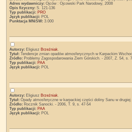
Adres wydawniczy:
Ojców : Ojcowski Park Narodowy, 2008
Opis fizyczny:
S. 121-136
Typ publikacji:
PRO
Język publikacji:
POL
Punktacja MNiSW:
3.000
Autorzy:
Eligiusz
Brzeźniak
.
Tytuł:
Tendencje zmian opadów atmosferycznych w Karpackim Wschodn
Źródło:
Problemy Zagospodarowania Ziem Górskich. - 2007, Z. 54, s. 
Typ publikacji:
PAA
Język publikacji:
POL
Autorzy:
Eligiusz
Brzeźniak
.
Tytuł:
Opady atmosferyczne w karpackiej części doliny Sanu w drugiej 
Źródło:
Rocznik Sanocki. - 2006, T. 9, s. 47-54
Typ publikacji:
PAA
Język publikacji:
POL