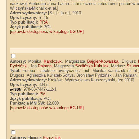
naukowej Profesora Jana Lacha : streszczenia referatów i posterów o
Wilczyńska-Michalik et al.]
Adres wydawniczy:
[S.l.] : [s.n.], 2010
Opis fizyczny:
S. 15
Typ publikacji:
PRA
Język publikacji:
POL
[sprawdź dostępność w katalogu BG UP]
Autorzy:
Monika
Karolczuk
, Małgorzata
Bajgier-Kowalska
, Eligiusz
Pydziński
, Jan
Rajman
, Małgorzata
Szelińska-Kukulak
, Mariusz
Szuber
Tytuł:
Europa : atrakcje turystyczne / [aut. Monika Karolczuk et. a
Długosz, Agnieszka Kwiatek-Sołtys, Bronisław Pydziński, Jan Rajman, 
Adres wydawniczy:
Kraków : Wydawnictwo Kluszczyński, [ca 2010]
Opis fizyczny:
304 s.
978-83-7447-112-1
p-ISBN:
Typ publikacji:
PM
Język publikacji:
POL
Punktacja MNiSW:
12.000
[sprawdź dostępność w katalogu BG UP]
Autorzy:
Eligiusz
Brzeźniak
.