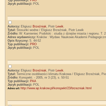
Typ publikacji:
PRO
Język publikacji:
POL
Autorzy:
Eligiusz
Brzeźniak
, Piotr
Lewik
.
Tytuł:
Stosunki wodne / Eligiusz Brzeźniak, Piotr Lewik
Źródło:
W: Kamieniec Podolski : studia z dziejów miasta i regionu. T. 2
Adres wydawniczy:
Kraków : Wydaw. Naukowe Akademii Pedagogiczn
Opis fizyczny:
S. 44-52
Typ publikacji:
PRO
Język publikacji:
POL
Autorzy:
Eligiusz
Brzeźniak
, Piotr
Lewik
.
Tytuł:
Termiczne osobliwości klimatu Krakowa / Eligiusz Brzeźniak, Pio
Źródło:
Konspekt. - 2005, nr 3 (23), s. 50-51
Typ publikacji:
PAA
Język publikacji:
POL
http://www.ap.krakow.pl/konspekt/23/brzezniak.html
Adres url: