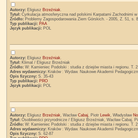
Autorzy:
Eligiusz
Brzeźniak
.
Tytuł:
Cyrkulacja atmosferyczna nad polskimi Karpatami Zachodnimi w d
Źródło:
Problemy Zagospodarowania Ziem Górskich. - 2005, Z. 51, s. 
Typ publikacji:
PAA
Język publikacji:
POL
Autorzy:
Eligiusz
Brzeźniak
.
Tytuł:
Klimat / Eligiusz Brzeźniak
Źródło:
W: Kamieniec Podolski : studia z dziejów miasta i regionu. T. 2
Adres wydawniczy:
Kraków : Wydaw. Naukowe Akademii Pedagogiczn
Opis fizyczny:
S. 35-43
Typ publikacji:
PRO
Język publikacji:
POL
Autorzy:
Eligiusz
Brzeźniak
, Wacław
Cabaj
, Piotr
Lewik
, Władysław
No
Tytuł:
Osobliwości przyrodnicze / Eligiusz Brzeźniak, Wacław Cabaj, P
Źródło:
W: Kamieniec Podolski : studia z dziejów miasta i regionu. T. 2
Adres wydawniczy:
Kraków : Wydaw. Naukowe Akademii Pedagogiczn
Opis fizyczny:
S. 62-87