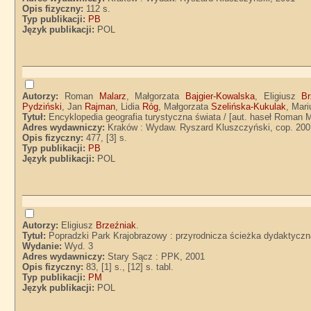
Opis fizyczny:
112 s.
Typ publikacji:
PB
Język publikacji:
POL
Autorzy:
Roman
Malarz
, Małgorzata
Bajgier-Kowalska
, Eligiusz
Br
Pydziński
, Jan
Rajman
, Lidia
Róg
, Małgorzata
Szelińska-Kukulak
, Mar
Tytuł:
Encyklopedia geografia turystyczna świata / [aut. haseł Roman Ma
Adres wydawniczy:
Kraków : Wydaw. Ryszard Kluszczyński, cop. 200
Opis fizyczny:
477, [3] s.
Typ publikacji:
PB
Język publikacji:
POL
Autorzy:
Eligiusz
Brzeźniak
.
Tytuł:
Popradzki Park Krajobrazowy : przyrodnicza ścieżka dydaktyczna n
Wydanie:
Wyd. 3
Adres wydawniczy:
Stary Sącz : PPK, 2001
Opis fizyczny:
83, [1] s., [12] s. tabl.
Typ publikacji:
PM
Język publikacji:
POL