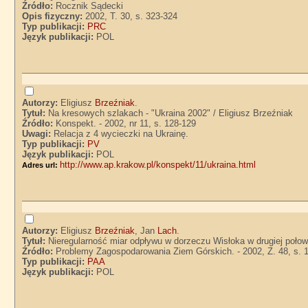
Źródło:
Rocznik Sądecki
Opis fizyczny:
2002, T. 30, s. 323-324
Typ publikacji:
PRC
Język publikacji:
POL
Autorzy:
Eligiusz
Brzeźniak
.
Tytuł:
Na kresowych szlakach - "Ukraina 2002" / Eligiusz Brzeźniak
Źródło:
Konspekt. - 2002, nr 11, s. 128-129
Uwagi:
Relacja z 4 wycieczki na Ukrainę.
Typ publikacji:
PV
Język publikacji:
POL
http://www.ap.krakow.pl/konspekt/11/ukraina.html
Adres url:
Autorzy:
Eligiusz
Brzeźniak
, Jan
Lach
.
Tytuł:
Nieregularność miar odpływu w dorzeczu Wisłoka w drugiej połow
Źródło:
Problemy Zagospodarowania Ziem Górskich. - 2002, Z. 48, s. 
Typ publikacji:
PAA
Język publikacji:
POL