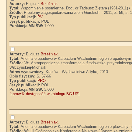
Autorzy:
Eligiusz
Brzeźniak
.
Tytuł:
Wspomnienie pośmiertne. Doc. dr Tadeusz Ziętara (1931-2011) / 
Źródło:
Problemy Zagospodarowania Ziem Górskich. - 2011, Z. 58, s. 
Typ publikacji:
PV
Język publikacji:
POL
Punktacja MNiSW:
1.000
Autorzy:
Eligiusz
Brzeźniak
.
Tytuł:
Anomalie opadowe w Karpackim Wschodnim regionie opadowym /
Źródło:
W: Antropogeniczna transformacja środowiska przyrodnicze
Wilczyńskiej-Michalik
Adres wydawniczy:
Kraków : Wydawnictwo Attyka, 2010
Opis fizyczny:
S. 57-66
Typ publikacji:
PRO
Język publikacji:
POL
Punktacja MNiSW:
3.000
[sprawdź dostępność w katalogu BG UP]
Autorzy:
Eligiusz
Brzeźniak
.
Tytuł:
Anomalie opadowe w Karpackim Wschodnim regionie pluwialnym /
Źródło:
W: III Ogólnopolska Konferencja Naukowa "Dynamika zmian śr