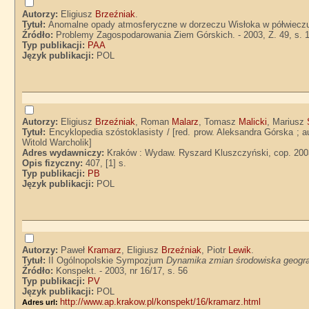
Autorzy:
Eligiusz
Brzeźniak
.
Tytuł:
Anomalne opady atmosferyczne w dorzeczu Wisłoka w półwieczu 
Źródło:
Problemy Zagospodarowania Ziem Górskich. - 2003, Z. 49, s. 
Typ publikacji:
PAA
Język publikacji:
POL
Autorzy:
Eligiusz
Brzeźniak
, Roman
Malarz
, Tomasz
Malicki
, Mariusz
Tytuł:
Encyklopedia szóstoklasisty / [red. prow. Aleksandra Górska ; 
Witold Warcholik]
Adres wydawniczy:
Kraków : Wydaw. Ryszard Kluszczyński, cop. 200
Opis fizyczny:
407, [1] s.
Typ publikacji:
PB
Język publikacji:
POL
Autorzy:
Paweł
Kramarz
, Eligiusz
Brzeźniak
, Piotr
Lewik
.
Tytuł:
II Ogólnopolskie Sympozjum
Dynamika zmian środowiska geogra
Źródło:
Konspekt. - 2003, nr 16/17, s. 56
Typ publikacji:
PV
Język publikacji:
POL
http://www.ap.krakow.pl/konspekt/16/kramarz.html
Adres url: