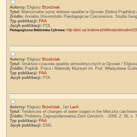
Autorzy:
Eligiusz
Brzeźniak
.
Tytuł:
Maksymalne sumy dobowe opadów w Ojcowie (Dolina Prądnika) /
Źródło:
Annales Universitatis Paedagogicae Cracoviensis. Studia Geogr
Typ publikacji:
PAA
Język publikacji:
POL
http://pbc.up.krakow.pl/dlibra/publication/
Pedagogiczna Biblioteka Cyfrowa:
Autorzy:
Eligiusz
Brzeźniak
.
Tytuł:
Struktura czasowa opadów atmosferycznych w Ojcowie / Eligius
Źródło:
Prądnik. Prace i Materiały Muzeum im. Prof. Władysława Szafer
Typ publikacji:
PAA
Język publikacji:
POL
Autorzy:
Eligiusz
Brzeźniak
, Jan
Lach
.
Tytuł:
Tendencies of changes of water stages in the Mleczka catchment
Źródło:
Problemy Zagospodarowania Ziem Górskich. - 2009, Z. 56, s. 
Typ publikacji:
PAA
Język publikacji:
ENG