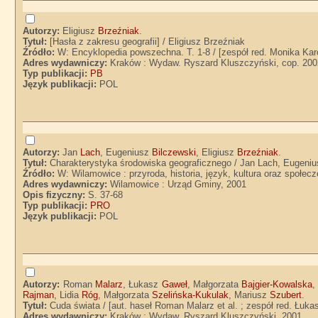
Autorzy:
Eligiusz
Brzeźniak
.
Tytuł:
[Hasła z zakresu geografii] / Eligiusz Brzeźniak
Źródło:
W: Encyklopedia powszechna. T. 1-8 / [zespół red. Monika Karo
Adres wydawniczy:
Kraków : Wydaw. Ryszard Kluszczyński, cop. 200
Typ publikacji:
PB
Język publikacji:
POL
Autorzy:
Jan
Lach
, Eugeniusz
Bilczewski
, Eligiusz
Brzeźniak
.
Tytuł:
Charakterystyka środowiska geograficznego / Jan Lach, Eugenius
Źródło:
W: Wilamowice : przyroda, historia, język, kultura oraz społec
Adres wydawniczy:
Wilamowice : Urząd Gminy, 2001
Opis fizyczny:
S. 37-68
Typ publikacji:
PRO
Język publikacji:
POL
Autorzy:
Roman
Malarz
, Łukasz
Gaweł
, Małgorzata
Bajgier-Kowalska
,
Rajman
, Lidia
Róg
, Małgorzata
Szelińska-Kukulak
, Mariusz
Szubert
.
Tytuł:
Cuda świata / [aut. haseł Roman Malarz et al. ; zespół red. Łukas
Adres wydawniczy:
Kraków : Wydaw. Ryszard Kluszczyński, 2001