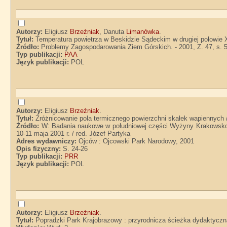
Autorzy:
Eligiusz
Brzeźniak
, Danuta
Limanówka
.
Tytuł:
Temperatura powietrza w Beskidzie Sądeckim w drugiej połowie 
Źródło:
Problemy Zagospodarowania Ziem Górskich. - 2001, Z. 47, s. 
Typ publikacji:
PAA
Język publikacji:
POL
Autorzy:
Eligiusz
Brzeźniak
.
Tytuł:
Zróżnicowanie pola termicznego powierzchni skałek wapiennych /
Źródło:
W: Badania naukowe w południowej części Wyżyny Krakowsko-Cz
10-11 maja 2001 r. / red. Józef Partyka
Adres wydawniczy:
Ojców : Ojcowski Park Narodowy, 2001
Opis fizyczny:
S. 24-26
Typ publikacji:
PRR
Język publikacji:
POL
Autorzy:
Eligiusz
Brzeźniak
.
Tytuł:
Popradzki Park Krajobrazowy : przyrodnicza ścieżka dydaktyczna n