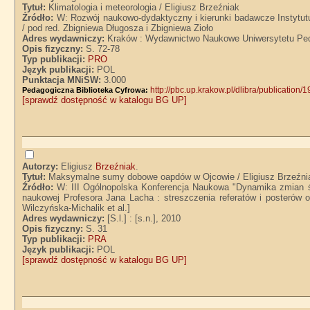
Tytuł:
Klimatologia i meteorologia / Eligiusz Brzeźniak
Źródło:
W: Rozwój naukowo-dydaktyczny i kierunki badawcze Instytut
/ pod red. Zbigniewa Długosza i Zbigniewa Zioło
Adres wydawniczy:
Kraków : Wydawnictwo Naukowe Uniwersytetu Ped
Opis fizyczny:
S. 72-78
Typ publikacji:
PRO
Język publikacji:
POL
Punktacja MNiSW:
3.000
http://pbc.up.krakow.pl/dlibra/publication/
Pedagogiczna Biblioteka Cyfrowa:
[sprawdź dostępność w katalogu BG UP]
Autorzy:
Eligiusz
Brzeźniak
.
Tytuł:
Maksymalne sumy dobowe oapdów w Ojcowie / Eligiusz Brzeźni
Źródło:
W: III Ogólnopolska Konferencja Naukowa "Dynamika zmian śr
naukowej Profesora Jana Lacha : streszczenia referatów i posterów o
Wilczyńska-Michalik et al.]
Adres wydawniczy:
[S.l.] : [s.n.], 2010
Opis fizyczny:
S. 31
Typ publikacji:
PRA
Język publikacji:
POL
[sprawdź dostępność w katalogu BG UP]