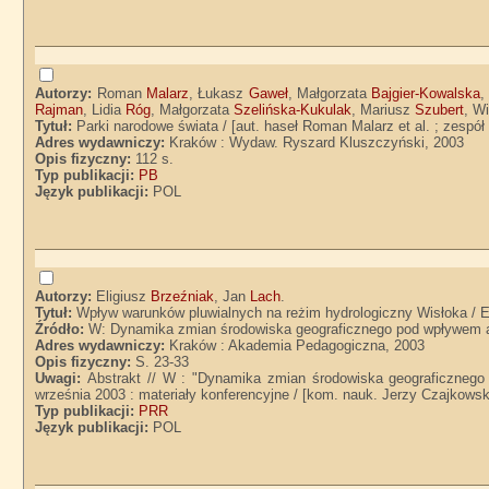
Autorzy:
Roman
Malarz
, Łukasz
Gaweł
, Małgorzata
Bajgier-Kowalska
,
Rajman
, Lidia
Róg
, Małgorzata
Szelińska-Kukulak
, Mariusz
Szubert
, W
Tytuł:
Parki narodowe świata / [aut. haseł Roman Malarz et al. ; zespół
Adres wydawniczy:
Kraków : Wydaw. Ryszard Kluszczyński, 2003
Opis fizyczny:
112 s.
Typ publikacji:
PB
Język publikacji:
POL
Autorzy:
Eligiusz
Brzeźniak
, Jan
Lach
.
Tytuł:
Wpływ warunków pluwialnych na reżim hydrologiczny Wisłoka / E
Źródło:
W: Dynamika zmian środowiska geograficznego pod wpływem an
Adres wydawniczy:
Kraków : Akademia Pedagogiczna, 2003
Opis fizyczny:
S. 23-33
Uwagi:
Abstrakt // W : "Dynamika zmian środowiska geograficznego
września 2003 : materiały konferencyjne / [kom. nauk. Jerzy Czajkowski
Typ publikacji:
PRR
Język publikacji:
POL