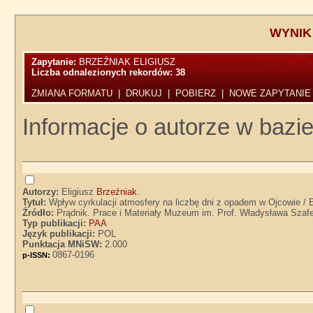
WYNIK
Zapytanie:
BRZEŹNIAK ELIGIUSZ
Liczba odnalezionych rekordów:
38
ZMIANA FORMATU
|
DRUKUJ
|
POBIERZ
|
NOWE ZAPYTANIE
Informacje o autorze w bazie
Autorzy:
Eligiusz
Brzeźniak
.
Tytuł:
Wpływ cyrkulacji atmosfery na liczbę dni z opadem w Ojcowie / 
Źródło:
Prądnik. Prace i Materiały Muzeum im. Prof. Władysława Szafer
Typ publikacji:
PAA
Język publikacji:
POL
Punktacja MNiSW:
2.000
0867-0196
p-ISSN: