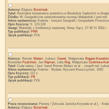
Autorzy:
Eligiusz
Brzeźniak
.
Tytuł:
Anomalne temperatury powietrza w Beskidzie Sądeckim w drugiej
Źródło:
W: Geograficzne uwarunkowania rozwoju Małopolski / pod red.
Adres wydawniczy:
Kraków : Instytut Geografii i Gospodarki Przestrz
Opis fizyczny:
S. 123-129
Uwagi:
Materiały z konferencji naukowej, Nowy Sącz, 27-30 VI 2002 r.
Typ publikacji:
PRR
Język publikacji:
POL
Autorzy:
Roman
Malarz
, Łukasz
Gaweł
, Małgorzata
Bajgier-Kowalsk
Bronisław
Pydziński
, Jan
Rajman
, Lidia
Róg
, Małgorzata
Szelińska-Kuk
Tytuł:
Cuda natury / [aut. haseł Roman Malarz et al. ; zespół red. Łukas
Adres wydawniczy:
Kraków : Wydaw. Ryszard Kluszczyński, 2002
Opis fizyczny:
112 s.
Typ publikacji:
PB
Język publikacji:
POL
Praca recenzowana:
Pieniny / [Urszula Janicka-Krzywda et al.]. - Kra
Autorzy:
Eligiusz
Brzeźniak
.