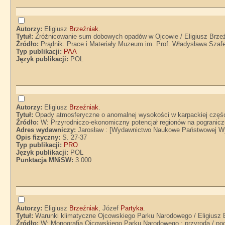
Autorzy:
Eligiusz
Brzeźniak
.
Tytuł:
Zróżnicowanie sum dobowych opadów w Ojcowie / Eligiusz Brze
Źródło:
Prądnik. Prace i Materiały Muzeum im. Prof. Władysława Szafer
Typ publikacji:
PAA
Język publikacji:
POL
Autorzy:
Eligiusz
Brzeźniak
.
Tytuł:
Opady atmosferyczne o anomalnej wysokości w karpackiej częśc
Źródło:
W: Przyrodniczo-ekonomiczny potencjał regionów na pogranicz
Adres wydawniczy:
Jarosław : [Wydawnictwo Naukowe Państwowej W
Opis fizyczny:
S. 27-37
Typ publikacji:
PRO
Język publikacji:
POL
Punktacja MNiSW:
3.000
Autorzy:
Eligiusz
Brzeźniak
, Józef
Partyka
.
Tytuł:
Warunki klimatyczne Ojcowskiego Parku Narodowego / Eligiusz 
Źródło:
W: Monografia Ojcowskiego Parku Narodowego : przyroda / pod 