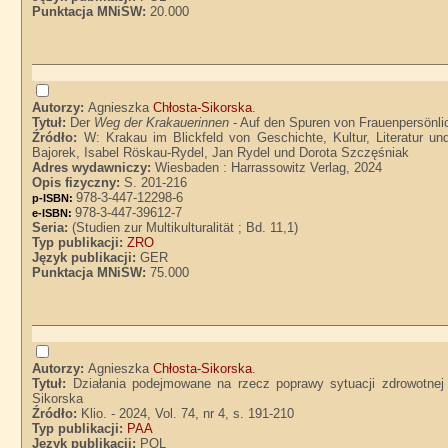
Punktacja MNiSW:
20.000
Autorzy:
Agnieszka
Chłosta-Sikorska
.
Tytuł:
Der
Weg der Krakauerinnen
- Auf den Spuren von Frauenpersönlic
Źródło:
W: Krakau im Blickfeld von Geschichte, Kultur, Literatur 
Bajorek, Isabel Röskau-Rydel, Jan Rydel und Dorota Szczęśniak
Adres wydawniczy:
Wiesbaden : Harrassowitz Verlag, 2024
Opis fizyczny:
S. 201-216
978-3-447-12298-6
p-ISBN:
978-3-447-39612-7
e-ISBN:
Seria:
(Studien zur Multikulturalität ; Bd. 11,1)
Typ publikacji:
ZRO
Język publikacji:
GER
Punktacja MNiSW:
75.000
Autorzy:
Agnieszka
Chłosta-Sikorska
.
Tytuł:
Działania podejmowane na rzecz poprawy sytuacji zdrowotnej
Sikorska
Źródło:
Klio. - 2024, Vol. 74, nr 4, s. 191-210
Typ publikacji:
PAA
Język publikacji:
POL