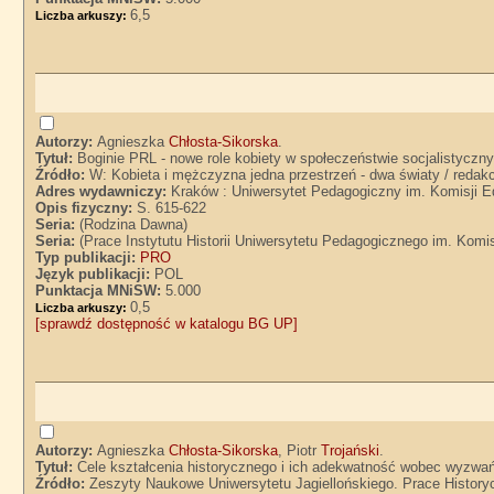
6,5
Liczba arkuszy:
Autorzy:
Agnieszka
Chłosta-Sikorska
.
Tytuł:
Boginie PRL - nowe role kobiety w społeczeństwie socjalistyczn
Źródło:
W: Kobieta i mężczyzna jedna przestrzeń - dwa światy / reda
Adres wydawniczy:
Kraków : Uniwersytet Pedagogiczny im. Komisji Ed
Opis fizyczny:
S. 615-622
Seria:
(Rodzina Dawna)
Seria:
(Prace Instytutu Historii Uniwersytetu Pedagogicznego im. Komi
Typ publikacji:
PRO
Język publikacji:
POL
Punktacja MNiSW:
5.000
0,5
Liczba arkuszy:
[sprawdź dostępność w katalogu BG UP]
Autorzy:
Agnieszka
Chłosta-Sikorska
, Piotr
Trojański
.
Tytuł:
Cele kształcenia historycznego i ich adekwatność wobec wyzwań 
Źródło:
Zeszyty Naukowe Uniwersytetu Jagiellońskiego. Prace Historycz