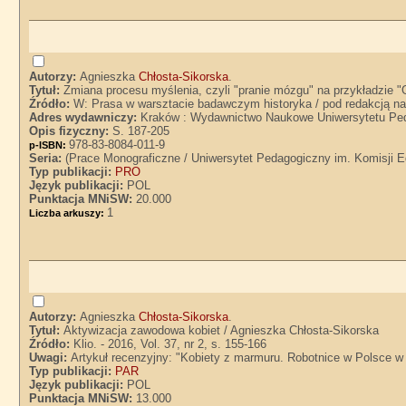
Autorzy:
Agnieszka
Chłosta-Sikorska
.
Tytuł:
Zmiana procesu myślenia, czyli "pranie mózgu" na przykładzie 
Źródło:
W: Prasa w warsztacie badawczym historyka / pod redakcją n
Adres wydawniczy:
Kraków : Wydawnictwo Naukowe Uniwersytetu Ped
Opis fizyczny:
S. 187-205
978-83-8084-011-9
p-ISBN:
Seria:
(Prace Monograficzne / Uniwersytet Pedagogiczny im. Komisji E
Typ publikacji:
PRO
Język publikacji:
POL
Punktacja MNiSW:
20.000
1
Liczba arkuszy:
Autorzy:
Agnieszka
Chłosta-Sikorska
.
Tytuł:
Aktywizacja zawodowa kobiet / Agnieszka Chłosta-Sikorska
Źródło:
Klio. - 2016, Vol. 37, nr 2, s. 155-166
Uwagi:
Artykuł recenzyjny: "Kobiety z marmuru. Robotnice w Polsce w
Typ publikacji:
PAR
Język publikacji:
POL
Punktacja MNiSW:
13.000