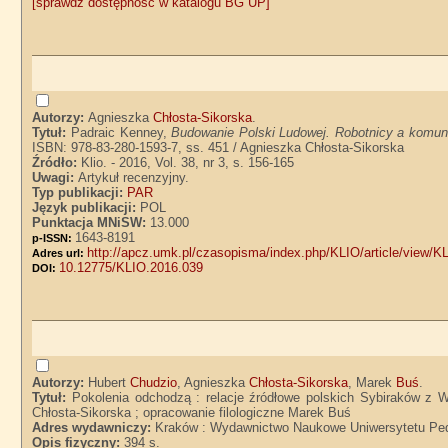
[sprawdź dostępność w katalogu BG UP]
Autorzy:
Agnieszka
Chłosta-Sikorska
.
Tytuł:
Padraic Kenney,
Budowanie Polski Ludowej. Robotnicy a komun
ISBN: 978-83-280-1593-7, ss. 451 / Agnieszka Chłosta-Sikorska
Źródło:
Klio. - 2016, Vol. 38, nr 3, s. 156-165
Uwagi:
Artykuł recenzyjny.
Typ publikacji:
PAR
Język publikacji:
POL
Punktacja MNiSW:
13.000
1643-8191
p-ISSN:
http://apcz.umk.pl/czasopisma/index.php/KLIO/article/view/
Adres url:
10.12775/KLIO.2016.039
DOI:
Autorzy:
Hubert
Chudzio
, Agnieszka
Chłosta-Sikorska
, Marek
Buś
.
Tytuł:
Pokolenia odchodzą : relacje źródłowe polskich Sybiraków z W
Chłosta-Sikorska ; opracowanie filologiczne Marek Buś
Adres wydawniczy:
Kraków : Wydawnictwo Naukowe Uniwersytetu Ped
Opis fizyczny:
394 s.