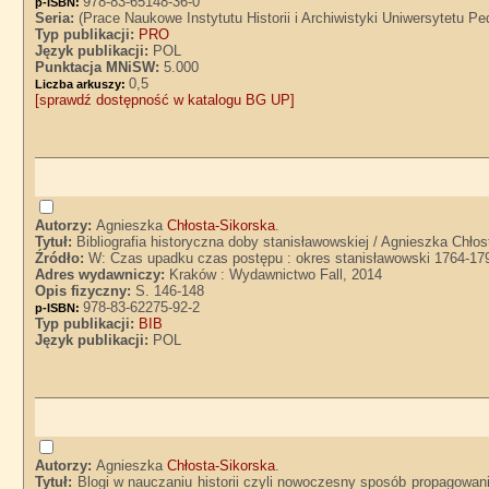
978-83-65148-36-0
p-ISBN:
Seria:
(Prace Naukowe Instytutu Historii i Archiwistyki Uniwersytetu 
Typ publikacji:
PRO
Język publikacji:
POL
Punktacja MNiSW:
5.000
0,5
Liczba arkuszy:
[sprawdź dostępność w katalogu BG UP]
Autorzy:
Agnieszka
Chłosta-Sikorska
.
Tytuł:
Bibliografia historyczna doby stanisławowskiej / Agnieszka Chło
Źródło:
W: Czas upadku czas postępu : okres stanisławowski 1764-179
Adres wydawniczy:
Kraków : Wydawnictwo Fall, 2014
Opis fizyczny:
S. 146-148
978-83-62275-92-2
p-ISBN:
Typ publikacji:
BIB
Język publikacji:
POL
Autorzy:
Agnieszka
Chłosta-Sikorska
.
Tytuł:
Blogi w nauczaniu historii czyli nowoczesny sposób propagowania