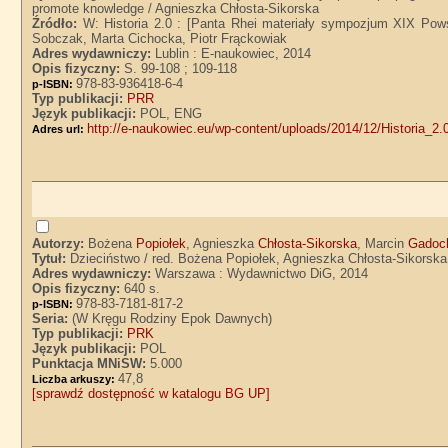
promote knowledge / Agnieszka Chłosta-Sikorska
Źródło:
W: Historia 2.0 : [Panta Rhei materiały sympozjum XIX Pow
Sobczak, Marta Cichocka, Piotr Frąckowiak
Adres wydawniczy:
Lublin : E-naukowiec, 2014
Opis fizyczny:
S. 99-108 ; 109-118
978-83-936418-6-4
p-ISBN:
Typ publikacji:
PRR
Język publikacji:
POL, ENG
http://e-naukowiec.eu/wp-content/uploads/2014/12/Historia_
Adres url:
Autorzy:
Bożena
Popiołek
, Agnieszka
Chłosta-Sikorska
, Marcin
Gadoc
Tytuł:
Dzieciństwo / red. Bożena Popiołek, Agnieszka Chłosta-Sikorsk
Adres wydawniczy:
Warszawa : Wydawnictwo DiG, 2014
Opis fizyczny:
640 s.
978-83-7181-817-2
p-ISBN:
Seria:
(W Kręgu Rodziny Epok Dawnych)
Typ publikacji:
PRK
Język publikacji:
POL
Punktacja MNiSW:
5.000
47,8
Liczba arkuszy:
[sprawdź dostępność w katalogu BG UP]