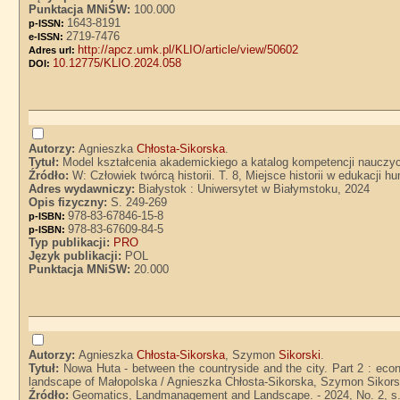
Punktacja MNiSW:
100.000
1643-8191
p-ISSN:
2719-7476
e-ISSN:
http://apcz.umk.pl/KLIO/article/view/50602
Adres url:
10.12775/KLIO.2024.058
DOI:
Autorzy:
Agnieszka
Chłosta-Sikorska
.
Tytuł:
Model kształcenia akademickiego a katalog kompetencji nauczycie
Źródło:
W: Człowiek twórcą historii. T. 8, Miejsce historii w edukacj
Adres wydawniczy:
Białystok : Uniwersytet w Białymstoku, 2024
Opis fizyczny:
S. 249-269
978-83-67846-15-8
p-ISBN:
978-83-67609-84-5
p-ISBN:
Typ publikacji:
PRO
Język publikacji:
POL
Punktacja MNiSW:
20.000
Autorzy:
Agnieszka
Chłosta-Sikorska
, Szymon
Sikorski
.
Tytuł:
Nowa Huta - between the countryside and the city. Part 2 : econ
landscape of Małopolska / Agnieszka Chłosta-Sikorska, Szymon Sikors
Źródło:
Geomatics, Landmanagement and Landscape. - 2024, No. 2, s