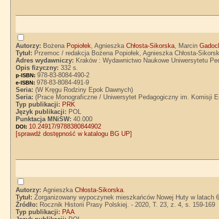
Autorzy:
Bożena
Popiołek
, Agnieszka
Chłosta-Sikorska
, Marcin
Gadoc
Tytuł:
Przemoc / redakcja Bożena Popiołek, Agnieszka Chłosta-Sikors
Adres wydawniczy:
Kraków : Wydawnictwo Naukowe Uniwersytetu Pe
Opis fizyczny:
332 s.
978-83-8084-490-2
p-ISBN:
978-83-8084-491-9
e-ISBN:
Seria:
(W Kręgu Rodziny Epok Dawnych)
Seria:
(Prace Monograficzne / Uniwersytet Pedagogiczny im. Komisji E
Typ publikacji:
PRK
Język publikacji:
POL
Punktacja MNiSW:
40.000
10.24917/9788380844902
DOI:
[sprawdź dostępność w katalogu BG UP]
Autorzy:
Agnieszka
Chłosta-Sikorska
.
Tytuł:
Zorganizowany wypoczynek mieszkańców Nowej Huty w latach 60.
Źródło:
Rocznik Historii Prasy Polskiej. - 2020, T. 23, z. 4, s. 159-169
Typ publikacji:
PAA