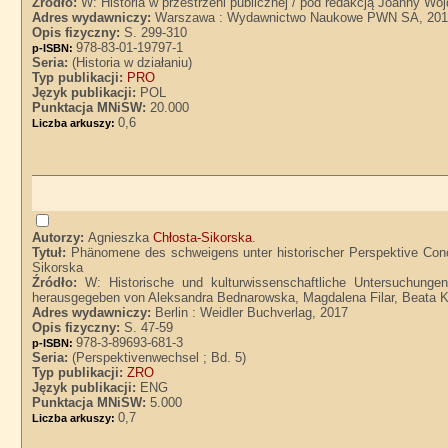
Źródło:
W: Historia w przestrzeni publicznej / pod redakcją Joanny Wo
Adres wydawniczy:
Warszawa : Wydawnictwo Naukowe PWN SA, 20
Opis fizyczny:
S. 299-310
978-83-01-19797-1
p-ISBN:
Seria:
(Historia w działaniu)
Typ publikacji:
PRO
Język publikacji:
POL
Punktacja MNiSW:
20.000
0,6
Liczba arkuszy:
Autorzy:
Agnieszka
Chłosta-Sikorska
.
Tytuł:
Phänomene des schweigens unter historischer Perspektive Conce
Sikorska
Źródło:
W: Historische und kulturwissenschaftliche Untersuchung
herausgegeben von Aleksandra Bednarowska, Magdalena Filar, Beata Ko
Adres wydawniczy:
Berlin : Weidler Buchverlag, 2017
Opis fizyczny:
S. 47-59
978-3-89693-681-3
p-ISBN:
Seria:
(Perspektivenwechsel ; Bd. 5)
Typ publikacji:
ZRO
Język publikacji:
ENG
Punktacja MNiSW:
5.000
0,7
Liczba arkuszy: