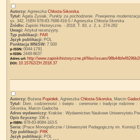
Autorzy:
Agnieszka
Chłosta-Sikorska
.
Tytuł:
Agata Zysiak,
Punkty za pochodzenie. Powojenna modernizacja
ss. 342, ISBN 978-83-7688-416-5 / Agnieszka Chłosta-Skorska
Źródło:
Zapiski Historyczne. - 2018, T. 83, z. 2, s. 274-282
Uwagi:
Artykuł recenzyjny.
Typ publikacji:
PAR
Język publikacji:
POL
Punktacja MNiSW:
7.500
0044-1791
p-ISSN:
2449-8637
e-ISSN:
http://www.zapiskihistoryczne.pl/files/issues/98b44bfef82
Adres url:
10.15762/ZH.2018.37
DOI:
Autorzy:
Bożena
Popiołek
, Agnieszka
Chłosta-Sikorska
, Marcin
Gadoc
Tytuł:
Dom, codzienność i święto : ceremonie i tradycje rodzinne : 
Sikorska, Marcin Gadocha
Adres wydawniczy:
Kraków : Wydawnictwo Naukowe Uniwersytetu Ped
Opis fizyczny:
336 s.
978-83-8084-163-5
p-ISBN:
Seria:
(Prace Monograficzne / Uniwersytet Pedagogiczny im. Komisji E
Typ publikacji:
PRK
Język publikacji:
POL