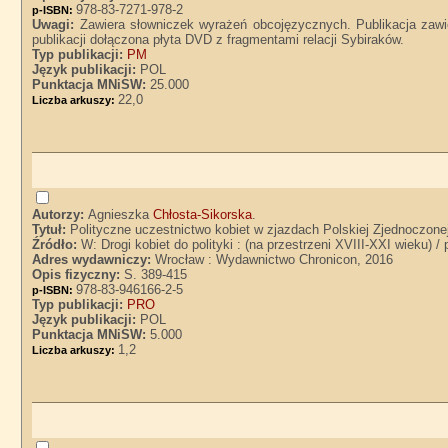
978-83-7271-978-2
p-ISBN:
Uwagi:
Zawiera słowniczek wyrażeń obcojęzycznych. Publikacja zawi
publikacji dołączona płyta DVD z fragmentami relacji Sybiraków.
Typ publikacji:
PM
Język publikacji:
POL
Punktacja MNiSW:
25.000
22,0
Liczba arkuszy:
Autorzy:
Agnieszka
Chłosta-Sikorska
.
Tytuł:
Polityczne uczestnictwo kobiet w zjazdach Polskiej Zjednoczonej
Źródło:
W: Drogi kobiet do polityki : (na przestrzeni XVIII-XXI wieku) 
Adres wydawniczy:
Wrocław : Wydawnictwo Chronicon, 2016
Opis fizyczny:
S. 389-415
978-83-946166-2-5
p-ISBN:
Typ publikacji:
PRO
Język publikacji:
POL
Punktacja MNiSW:
5.000
1,2
Liczba arkuszy: