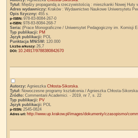
Tytuł:
Między propagandą a rzeczywistością : mieszkanki Nowej Huty w
Adres wydawniczy:
Kraków : Wydawnictwo Naukowe Uniwersytetu Ped
Opis fizyczny:
455 s.
978-83-8084-267-0
p-ISBN:
978-83-8084-268-7
e-ISBN:
Seria:
(Prace Monograficzne / Uniwersytet Pedagogiczny im. Komisji E
Typ publikacji:
PM
Język publikacji:
POL
Punktacja MNiSW:
120.000
26,7
Liczba arkuszy:
10.24917/9788380842670
DOI:
Autorzy:
Agnieszka
Chłosta-Sikorska
.
Tytuł:
Nowoczesne programy kształcenia / Agnieszka Chłosta-Sikorska
Źródło:
Commentarii Academici. - 2019, nr 7, s. 22
Typ publikacji:
PV
Język publikacji:
POL
2545-0824
p-ISSN:
http://www.up.krakow.pl/images/dokumenty/czasopismo/comm
Adres url: