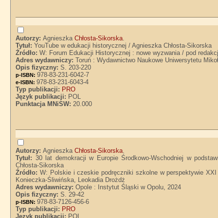
Autorzy:
Agnieszka
Chłosta-Sikorska
.
Tytuł:
YouTube w edukacji historycznej / Agnieszka Chłosta-Sikorska
Źródło:
W: Forum Edukacji Historycznej : nowe wyzwania / pod redakc
Adres wydawniczy:
Toruń : Wydawnictwo Naukowe Uniwersytetu Mikoł
Opis fizyczny:
S. 203-220
978-83-231-6042-7
p-ISBN:
978-83-231-6043-4
e-ISBN:
Typ publikacji:
PRO
Język publikacji:
POL
Punktacja MNiSW:
20.000
Autorzy:
Agnieszka
Chłosta-Sikorska
.
Tytuł:
30 lat demokracji w Europie Środkowo-Wschodniej w podstawie
Chłosta-Sikorska
Źródło:
W: Polskie i czeskie podręczniki szkolne w perspektywie XX
Konieczka-Śliwińska, Leokadia Drożdż
Adres wydawniczy:
Opole : Instytut Śląski w Opolu, 2024
Opis fizyczny:
S. 29-42
978-83-7126-456-6
p-ISBN:
Typ publikacji:
PRO
Język publikacji:
POL