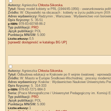
Autorzy:
Agnieszka
Chłosta-Sikorska
.
Tytuł:
Nowy model kobiety w PRL (1944/45-1956) - uwarunkowania polit
Źródło:
W: Obywatelki na obcasach : kobiety w życiu publicznym (XIX-
Adres wydawniczy:
Radzymin ; Warszawa : Wydawnictwo von borowie
Opis fizyczny:
S. 35-51
978-83-60748-86-2
p-ISBN:
Typ publikacji:
PRO
Język publikacji:
POL
Punktacja MNiSW:
5.000
0,5
Liczba arkuszy:
[sprawdź dostępność w katalogu BG UP]
Autorzy:
Agnieszka
Chłosta-Sikorska
.
Tytuł:
Odbudowa edukacji w Krakowie po II wojnie śwatowej : wprowadz
Źródło:
W: Miasto w Europie Środkowo-Wschodniej : procesy moderniz
Adres wydawniczy:
Kraków : Wydawnictwo Naukowe Uniwersytetu Ped
Opis fizyczny:
S. 314-333
978-83-7271-984-3
p-ISBN:
Seria:
(Prace Monograficzne / Uniwersytet Pedagogiczny im. Komisji E
Typ publikacji:
PRO
Język publikacji:
POL
Punktacja MNiSW:
5.000
1
Liczba arkuszy: