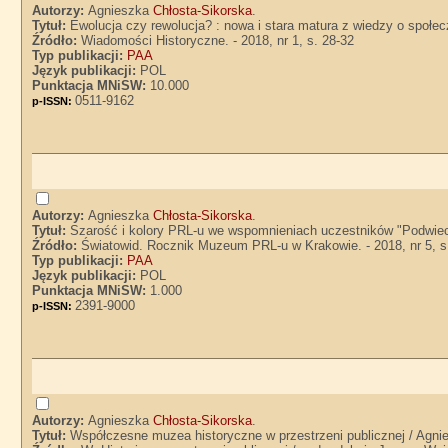
Autorzy:
Agnieszka
Chłosta-Sikorska
.
Tytuł:
Ewolucja czy rewolucja? : nowa i stara matura z wiedzy o społe
Źródło:
Wiadomości Historyczne. - 2018, nr 1, s. 28-32
Typ publikacji:
PAA
Język publikacji:
POL
Punktacja MNiSW:
10.000
0511-9162
p-ISSN:
Autorzy:
Agnieszka
Chłosta-Sikorska
.
Tytuł:
Szarość i kolory PRL-u we wspomnieniach uczestników "Podwie
Źródło:
Światowid. Rocznik Muzeum PRL-u w Krakowie. - 2018, nr 5, s
Typ publikacji:
PAA
Język publikacji:
POL
Punktacja MNiSW:
1.000
2391-9000
p-ISSN:
Autorzy:
Agnieszka
Chłosta-Sikorska
.
Tytuł:
Współczesne muzea historyczne w przestrzeni publicznej / Agni