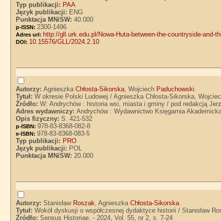
Typ publikacji:
PAA
Język publikacji:
ENG
Punktacja MNiSW:
40.000
2300-1496
p-ISSN:
http://gll.urk.edu.pl/Nowa-Huta-between-the-countryside-and-th
Adres url:
10.15576/GLL/2024.2.10
DOI:
Autorzy:
Agnieszka
Chłosta-Sikorska
, Wojciech
Paduchowski
.
Tytuł:
W okresie Polski Ludowej / Agnieszka Chłosta-Sikorska, Wojci
Źródło:
W: Andrychów : historia wsi, miasta i gminy / pod redakcją Je
Adres wydawniczy:
Andrychów : Wydawnictwo Księgarnia Akademicka
Opis fizyczny:
S. 421-532
978-83-8368-082-8
p-ISBN:
978-83-8368-083-5
e-ISBN:
Typ publikacji:
PRO
Język publikacji:
POL
Punktacja MNiSW:
20.000
Autorzy:
Stanisław
Roszak
, Agnieszka
Chłosta-Sikorska
.
Tytuł:
Wokół dyskusji o współczesnej dydaktyce historii / Stanisław R
Źródło:
Sensus Historiae. - 2024, Vol. 55, nr 2, s. 7-24