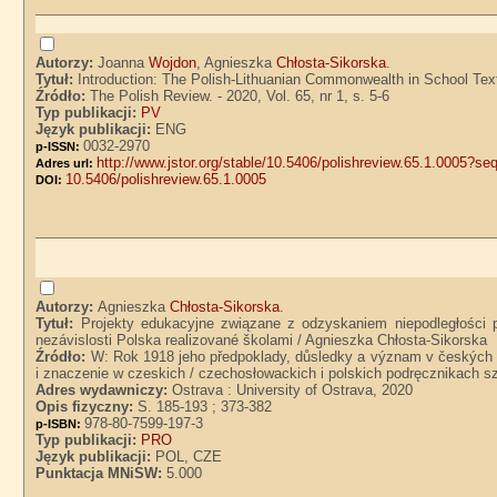
Autorzy:
Joanna
Wojdon
, Agnieszka
Chłosta-Sikorska
.
Tytuł:
Introduction: The Polish-Lithuanian Commonwealth in School Te
Źródło:
The Polish Review. - 2020, Vol. 65, nr 1, s. 5-6
Typ publikacji:
PV
Język publikacji:
ENG
0032-2970
p-ISSN:
http://www.jstor.org/stable/10.5406/polishreview.65.1.0005?se
Adres url:
10.5406/polishreview.65.1.0005
DOI:
Autorzy:
Agnieszka
Chłosta-Sikorska
.
Tytuł:
Projekty edukacyjne związane z odzyskaniem niepodległości 
nezávislosti Polska realizované školami / Agnieszka Chłosta-Sikorska
Źródło:
W: Rok 1918 jeho předpoklady, důsledky a význam v českých 
i znaczenie w czeskich / czechosłowackich i polskich podręcznikach 
Adres wydawniczy:
Ostrava : University of Ostrava, 2020
Opis fizyczny:
S. 185-193 ; 373-382
978-80-7599-197-3
p-ISBN:
Typ publikacji:
PRO
Język publikacji:
POL, CZE
Punktacja MNiSW:
5.000