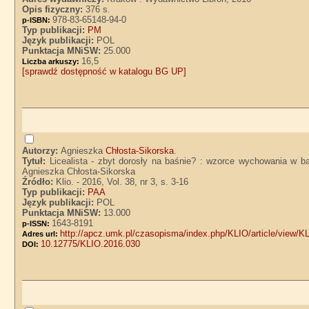
Opis fizyczny:
376 s.
978-83-65148-94-0
p-ISBN:
Typ publikacji:
PM
Język publikacji:
POL
Punktacja MNiSW:
25.000
16,5
Liczba arkuszy:
[sprawdź dostępność w katalogu BG UP]
Autorzy:
Agnieszka
Chłosta-Sikorska
.
Tytuł:
Licealista - zbyt dorosły na baśnie? : wzorce wychowania w b
Agnieszka Chłosta-Sikorska
Źródło:
Klio. - 2016, Vol. 38, nr 3, s. 3-16
Typ publikacji:
PAA
Język publikacji:
POL
Punktacja MNiSW:
13.000
1643-8191
p-ISSN:
http://apcz.umk.pl/czasopisma/index.php/KLIO/article/view/
Adres url:
10.12775/KLIO.2016.030
DOI: