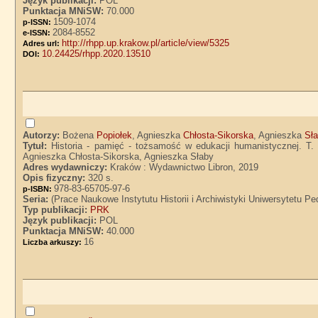
Język publikacji:
POL
Punktacja MNiSW:
70.000
1509-1074
p-ISSN:
2084-8552
e-ISSN:
http://rhpp.up.krakow.pl/article/view/5325
Adres url:
10.24425/rhpp.2020.13510
DOI:
Autorzy:
Bożena
Popiołek
, Agnieszka
Chłosta-Sikorska
, Agnieszka
Sł
Tytuł:
Historia - pamięć - tożsamość w edukacji humanistycznej. T. 5
Agnieszka Chłosta-Sikorska, Agnieszka Słaby
Adres wydawniczy:
Kraków : Wydawnictwo Libron, 2019
Opis fizyczny:
320 s.
978-83-65705-97-6
p-ISBN:
Seria:
(Prace Naukowe Instytutu Historii i Archiwistyki Uniwersytetu 
Typ publikacji:
PRK
Język publikacji:
POL
Punktacja MNiSW:
40.000
16
Liczba arkuszy: