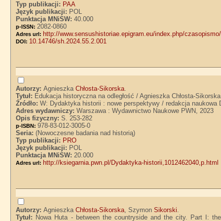
Typ publikacji:
PAA
Język publikacji:
POL
Punktacja MNiSW:
40.000
2082-0860
p-ISSN:
http://www.sensushistoriae.epigram.eu/index.php/czasopismo/
Adres url:
10.14746/sh.2024.55.2.001
DOI:
Autorzy:
Agnieszka
Chłosta-Sikorska
.
Tytuł:
Edukacja historyczna na odległość / Agnieszka Chłosta-Sikorska
Źródło:
W: Dydaktyka historii : nowe perspektywy / redakcja naukowa
Adres wydawniczy:
Warszawa : Wydawnictwo Naukowe PWN, 2023
Opis fizyczny:
S. 253-282
978-83-012-3005-0
p-ISBN:
Seria:
(Nowoczesne badania nad historią)
Typ publikacji:
PRO
Język publikacji:
POL
Punktacja MNiSW:
20.000
http://ksiegarnia.pwn.pl/Dydaktyka-historii,1012462040,p.html
Adres url:
Autorzy:
Agnieszka
Chłosta-Sikorska
, Szymon
Sikorski
.
Tytuł:
Nowa Huta - between the countryside and the city. Part I: the