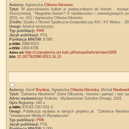
Autorzy:
Agnieszka
Chłosta-Sikorska
.
Tytuł:
W poszukiwaniu kobiet w podręcznikach do historii : rozważ
Skórzyńskiej, "Niegodne historii? O nieobecności i stereotypowych z
2015, ss. 621 / Agnieszka Chłosta-Sikorska
Źródło:
Studia z Historii Społeczno-Gospodarczej XIX i XX Wieku. - 20
Uwagi:
Artykuł recenzyjny.
Typ publikacji:
PAR
Język publikacji:
POL
Punktacja MNiSW:
8.000
2080-8313
p-ISSN:
2450-6796
e-ISSN:
http://czasopisma.uni.lodz.pl/histspol/article/view/1659
Adres url:
10.18778/2080-8313.16.13
DOI:
Autorzy:
Józef
Brynkus
, Agnieszka
Chłosta-Sikorska
, Michał
Masłowsk
Tytuł:
"Żołnierze Niezłomni" Ziemi Olkuskiej - historia i pamięć / red.
Adres wydawniczy:
Kraków : Wydawnictwo Szkolne Omega, 2015
Opis fizyczny:
140 s.
978-83-7267-631-3
p-ISBN:
Uwagi:
Publikacja wydana w ramach projektu pt. "Żołnierze Niezłom
"Uniwersytet Młodych Wynalazców".
Typ publikacji:
PRK
Język publikacji:
POL
Punktacja MNiSW:
5.000