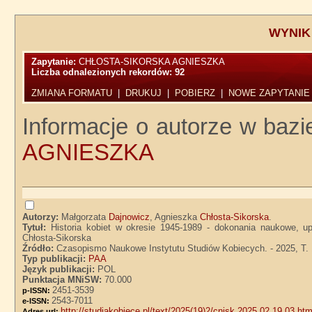
WYNIK
Zapytanie:
CHŁOSTA-SIKORSKA AGNIESZKA
Liczba odnalezionych rekordów:
92
ZMIANA FORMATU
|
DRUKUJ
|
POBIERZ
|
NOWE ZAPYTANIE
Informacje o autorze w bazi
AGNIESZKA
Autorzy:
Małgorzata
Dajnowicz
, Agnieszka
Chłosta-Sikorska
.
Tytuł:
Historia kobiet w okresie 1945-1989 - dokonania naukowe, u
Chłosta-Sikorska
Źródło:
Czasopismo Naukowe Instytutu Studiów Kobiecych. - 2025, T. 1
Typ publikacji:
PAA
Język publikacji:
POL
Punktacja MNiSW:
70.000
2451-3539
p-ISSN:
2543-7011
e-ISSN:
http://studiakobiece.pl/text/2025(19)2/cnisk.2025.02.19.03.htm
Adres url: