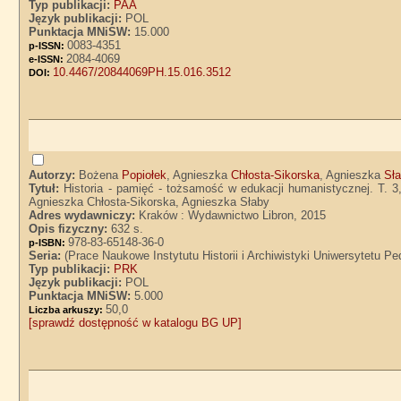
Typ publikacji:
PAA
Język publikacji:
POL
Punktacja MNiSW:
15.000
0083-4351
p-ISSN:
2084-4069
e-ISSN:
10.4467/20844069PH.15.016.3512
DOI:
Autorzy:
Bożena
Popiołek
, Agnieszka
Chłosta-Sikorska
, Agnieszka
Sł
Tytuł:
Historia - pamięć - tożsamość w edukacji humanistycznej. T. 3
Agnieszka Chłosta-Sikorska, Agnieszka Słaby
Adres wydawniczy:
Kraków : Wydawnictwo Libron, 2015
Opis fizyczny:
632 s.
978-83-65148-36-0
p-ISBN:
Seria:
(Prace Naukowe Instytutu Historii i Archiwistyki Uniwersytetu 
Typ publikacji:
PRK
Język publikacji:
POL
Punktacja MNiSW:
5.000
50,0
Liczba arkuszy:
[sprawdź dostępność w katalogu BG UP]