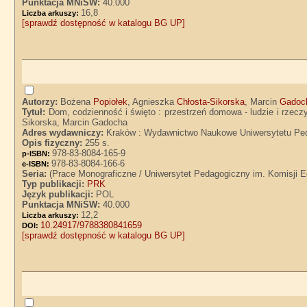
Punktacja MNiSW:
40.000
16,8
Liczba arkuszy:
[sprawdź dostępność w katalogu BG UP]
Autorzy:
Bożena
Popiołek
, Agnieszka
Chłosta-Sikorska
, Marcin
Gadoc
Tytuł:
Dom, codzienność i święto : przestrzeń domowa - ludzie i rzeczy
Sikorska, Marcin Gadocha
Adres wydawniczy:
Kraków : Wydawnictwo Naukowe Uniwersytetu Ped
Opis fizyczny:
255 s.
978-83-8084-165-9
p-ISBN:
978-83-8084-166-6
e-ISBN:
Seria:
(Prace Monograficzne / Uniwersytet Pedagogiczny im. Komisji E
Typ publikacji:
PRK
Język publikacji:
POL
Punktacja MNiSW:
40.000
12,2
Liczba arkuszy:
10.24917/9788380841659
DOI:
[sprawdź dostępność w katalogu BG UP]