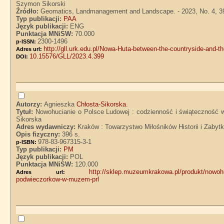
Szymon Sikorski
Źródło:
Geomatics, Landmanagement and Landscape. - 2023, No. 4, 3
Typ publikacji:
PAA
Język publikacji:
ENG
Punktacja MNiSW:
70.000
2300-1496
p-ISSN:
http://gll.urk.edu.pl/Nowa-Huta-between-the-countryside-and-th
Adres url:
10.15576/GLL/2023.4.399
DOI:
Autorzy:
Agnieszka
Chłosta-Sikorska
.
Tytuł:
Nowohucianie o Polsce Ludowej : codzienność i świąteczność
Sikorska
Adres wydawniczy:
Kraków : Towarzystwo Miłośników Historii i Zab
Opis fizyczny:
396 s.
978-83-967315-3-1
p-ISBN:
Typ publikacji:
PM
Język publikacji:
POL
Punktacja MNiSW:
120.000
http://sklep.muzeumkrakowa.pl/produkt/nowoh
Adres url:
podwieczorkow-w-muzem-prl