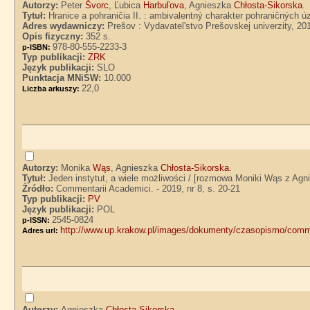
Autorzy:
Peter
Švorc
, Ľubica
Harbuľova
, Agnieszka
Chłosta-Sikorska
.
Tytuł:
Hranice a pohraničia II. : ambivalentný charakter pohraničných ú
Adres wydawniczy:
Prešov : Vydavatel'stvo Prešovskej univerzity, 20
Opis fizyczny:
352 s.
978-80-555-2233-3
p-ISBN:
Typ publikacji:
ZRK
Język publikacji:
SLO
Punktacja MNiSW:
10.000
22,0
Liczba arkuszy:
Autorzy:
Monika
Wąs
, Agnieszka
Chłosta-Sikorska
.
Tytuł:
Jeden instytut, a wiele możliwości / [rozmowa Moniki Wąs z Agn
Źródło:
Commentarii Academici. - 2019, nr 8, s. 20-21
Typ publikacji:
PV
Język publikacji:
POL
2545-0824
p-ISSN:
http://www.up.krakow.pl/images/dokumenty/czasopismo/comm
Adres url:
Autorzy:
Agnieszka
Chłosta-Sikorska
.