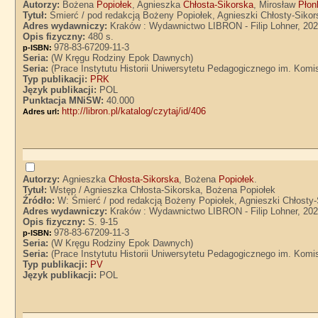
Autorzy:
Bożena
Popiołek
, Agnieszka
Chłosta-Sikorska
, Mirosław
Płon
Tytuł:
Śmierć / pod redakcją Bożeny Popiołek, Agnieszki Chłosty-Sikors
Adres wydawniczy:
Kraków : Wydawnictwo LIBRON - Filip Lohner, 20
Opis fizyczny:
480 s.
978-83-67209-11-3
p-ISBN:
Seria:
(W Kręgu Rodziny Epok Dawnych)
Seria:
(Prace Instytutu Historii Uniwersytetu Pedagogicznego im. Komi
Typ publikacji:
PRK
Język publikacji:
POL
Punktacja MNiSW:
40.000
http://libron.pl/katalog/czytaj/id/406
Adres url:
Autorzy:
Agnieszka
Chłosta-Sikorska
, Bożena
Popiołek
.
Tytuł:
Wstęp / Agnieszka Chłosta-Sikorska, Bożena Popiołek
Źródło:
W: Śmierć / pod redakcją Bożeny Popiołek, Agnieszki Chłosty-S
Adres wydawniczy:
Kraków : Wydawnictwo LIBRON - Filip Lohner, 20
Opis fizyczny:
S. 9-15
978-83-67209-11-3
p-ISBN:
Seria:
(W Kręgu Rodziny Epok Dawnych)
Seria:
(Prace Instytutu Historii Uniwersytetu Pedagogicznego im. Komi
Typ publikacji:
PV
Język publikacji:
POL