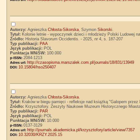
Autorzy:
Agnieszka
Chłosta-Sikorska
, Szymon
Sikorski
.
Tytuł:
Kolonie letnie - wypoczynek dzieci i młodzieży Polski Ludowej 
Źródło:
Historia Slavorum Occidentis. - 2025, nr 4, s. 187-207
Typ publikacji:
PAA
Język publikacji:
POL
Punktacja MNiSW:
100.000
2084-1213
p-ISSN:
http://czasopisma.marszalek.com.pl/journals/18/831/13949
Adres url:
10.15804/hso250407
DOI:
Autorzy:
Agnieszka
Chłosta-Sikorska
.
Tytuł:
Kraków w biegu pamięci - refleksje nad książką "Galopem przez
Źródło:
Krzysztofory. Zeszyty Naukowe Muzeum Historycznego Miasta 
Typ publikacji:
PAR
Język publikacji:
POL
Punktacja MNiSW:
10.000
0137-3129
p-ISSN:
http://journals.akademicka.pl/krzysztofory/article/view/7357
Adres url:
10.32030/KRZY.2025.15
DOI: