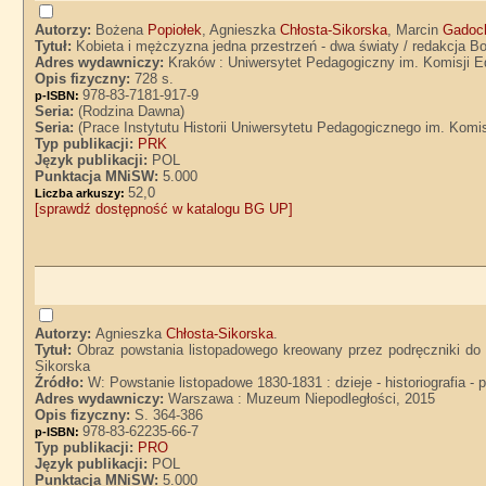
Autorzy:
Bożena
Popiołek
, Agnieszka
Chłosta-Sikorska
, Marcin
Gadoc
Tytuł:
Kobieta i mężczyzna jedna przestrzeń - dwa światy / redakcja 
Adres wydawniczy:
Kraków : Uniwersytet Pedagogiczny im. Komisji Ed
Opis fizyczny:
728 s.
978-83-7181-917-9
p-ISBN:
Seria:
(Rodzina Dawna)
Seria:
(Prace Instytutu Historii Uniwersytetu Pedagogicznego im. Komi
Typ publikacji:
PRK
Język publikacji:
POL
Punktacja MNiSW:
5.000
52,0
Liczba arkuszy:
[sprawdź dostępność w katalogu BG UP]
Autorzy:
Agnieszka
Chłosta-Sikorska
.
Tytuł:
Obraz powstania listopadowego kreowany przez podręczniki do 
Sikorska
Źródło:
W: Powstanie listopadowe 1830-1831 : dzieje - historiografia -
Adres wydawniczy:
Warszawa : Muzeum Niepodległości, 2015
Opis fizyczny:
S. 364-386
978-83-62235-66-7
p-ISBN:
Typ publikacji:
PRO
Język publikacji:
POL
Punktacja MNiSW:
5.000