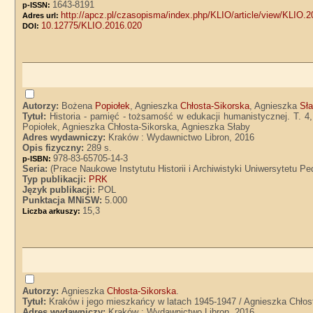
1643-8191
p-ISSN:
http://apcz.pl/czasopisma/index.php/KLIO/article/view/KLIO.
Adres url:
10.12775/KLIO.2016.020
DOI:
Autorzy:
Bożena
Popiołek
, Agnieszka
Chłosta-Sikorska
, Agnieszka
Sł
Tytuł:
Historia - pamięć - tożsamość w edukacji humanistycznej. T. 4,
Popiołek, Agnieszka Chłosta-Sikorska, Agnieszka Słaby
Adres wydawniczy:
Kraków : Wydawnictwo Libron, 2016
Opis fizyczny:
289 s.
978-83-65705-14-3
p-ISBN:
Seria:
(Prace Naukowe Instytutu Historii i Archiwistyki Uniwersytetu 
Typ publikacji:
PRK
Język publikacji:
POL
Punktacja MNiSW:
5.000
15,3
Liczba arkuszy:
Autorzy:
Agnieszka
Chłosta-Sikorska
.
Tytuł:
Kraków i jego mieszkańcy w latach 1945-1947 / Agnieszka Chłos
Adres wydawniczy:
Kraków : Wydawnictwo Libron, 2016