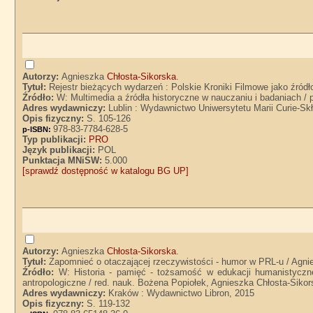
Autorzy:
Agnieszka
Chłosta-Sikorska
.
Tytuł:
Rejestr bieżących wydarzeń : Polskie Kroniki Filmowe jako źród
Źródło:
W: Multimedia a źródła historyczne w nauczaniu i badaniach /
Adres wydawniczy:
Lublin : Wydawnictwo Uniwersytetu Marii Curie-Sk
Opis fizyczny:
S. 105-126
978-83-7784-628-5
p-ISBN:
Typ publikacji:
PRO
Język publikacji:
POL
Punktacja MNiSW:
5.000
[sprawdź dostępność w katalogu BG UP]
Autorzy:
Agnieszka
Chłosta-Sikorska
.
Tytuł:
Zapomnieć o otaczającej rzeczywistości - humor w PRL-u / Agni
Źródło:
W: Historia - pamięć - tożsamość w edukacji humanistyczne
antropologiczne / red. nauk. Bożena Popiołek, Agnieszka Chłosta-Siko
Adres wydawniczy:
Kraków : Wydawnictwo Libron, 2015
Opis fizyczny:
S. 119-132