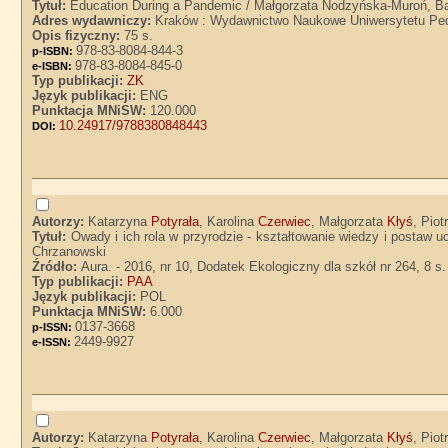
Tytuł:
Education During a Pandemic / Małgorzata Nodzyńska-Muroń, Ba
Adres wydawniczy:
Kraków : Wydawnictwo Naukowe Uniwersytetu Pe
Opis fizyczny:
75 s.
978-83-8084-844-3
p-ISBN:
978-83-8084-845-0
e-ISBN:
Typ publikacji:
ZK
Język publikacji:
ENG
Punktacja MNiSW:
120.000
10.24917/9788380848443
DOI:
Autorzy:
Katarzyna
Potyrała
, Karolina
Czerwiec
, Małgorzata
Kłyś
, Piot
Tytuł:
Owady i ich rola w przyrodzie - kształtowanie wiedzy i postaw u
Chrzanowski
Źródło:
Aura. - 2016, nr 10, Dodatek Ekologiczny dla szkół nr 264, 8 s.
Typ publikacji:
PAA
Język publikacji:
POL
Punktacja MNiSW:
6.000
0137-3668
p-ISSN:
2449-9927
e-ISSN:
Autorzy:
Katarzyna
Potyrała
, Karolina
Czerwiec
, Małgorzata
Kłyś
, Piot