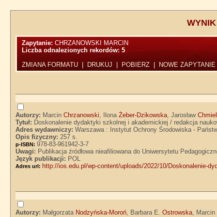
WYNIK
Zapytanie:
CHRZANOWSKI MARCIN
Liczba odnalezionych rekordów:
5
ZMIANA FORMATU
|
DRUKUJ
|
POBIERZ
|
NOWE ZAPYTANIE
Autorzy:
Marcin
Chrzanowski
, Ilona
Żeber-Dzikowska
, Jarosław
Chmie
Tytuł:
Doskonalenie dydaktyki szkolnej i akademickiej / redakcja nau
Adres wydawniczy:
Warszawa : Instytut Ochrony Środowiska - Państ
Opis fizyczny:
257 s.
978-83-961942-3-7
p-ISBN:
Uwagi:
Publikacja źródłowa nieafiliowana do Uniwersytetu Pedagogicz
Język publikacji:
POL
http://ios.edu.pl/wp-content/uploads/2022/10/Doskonalenie-dyd
Adres url:
Autorzy:
Małgorzata
Nodzyńska-Moroń
, Barbara E.
Ostrowska
, Marci