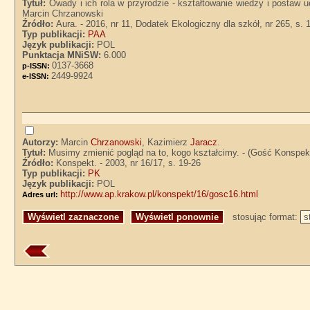
Tytuł:
Owady i ich rola w przyrodzie - kształtowanie wiedzy i postaw u
Marcin Chrzanowski
Źródło:
Aura. - 2016, nr 11, Dodatek Ekologiczny dla szkół, nr 265, s. 
Typ publikacji:
PAA
Język publikacji:
POL
Punktacja MNiSW:
6.000
0137-3668
p-ISSN:
2449-9924
e-ISSN:
Autorzy:
Marcin
Chrzanowski
, Kazimierz
Jaracz
.
Tytuł:
Musimy zmienić pogląd na to, kogo kształcimy. - (Gość Konspek
Źródło:
Konspekt. - 2003, nr 16/17, s. 19-26
Typ publikacji:
PK
Język publikacji:
POL
http://www.ap.krakow.pl/konspekt/16/gosc16.html
Adres url:
stosując format: