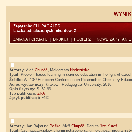
WYNIK
Zapytanie:
CHUPÁČ ALEŠ
Liczba odnalezionych rekordów:
2
ZMIANA FORMATU
|
DRUKUJ
|
POBIERZ
|
NOWE ZAPYTANIE
Autorzy:
Aleš
Chupáč
, Małgorzata
Nodzyńska
.
Tytuł:
Problem-based learning in science education in the light of Cze
th
Źródło:
W: 10
European Conference on Research in Chemistry Educati
Adres wydawniczy:
Kraków : Pedagogical University, 2010
Opis fizyczny:
S. 62-63
Typ publikacji:
ZRA
Język publikacji:
ENG
Autorzy:
Jan Rajmund
Paśko
, Aleš
Chupáč
, Danuta
Jyż-Kuroś
.
Tytuł:
Czy nauczycielowi chemii potrzebne są umiejętności programis