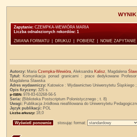
WYNIK
Zapytanie:
CZEMPKA-WEWIÓRA MARIA
Liczba odnalezionych rekordów:
1
ZMIANA FORMATU
|
DRUKUJ
|
POBIERZ
|
NOWE ZAPYTANIE
Autorzy:
Maria
Czempka-Wewióra
, Aleksandra
Kalisz
, Magdalena
Ślaw
Tytuł:
Komunikacja ponad granicami : prace dedykowane Profesor 
Magdalena Ślawska
Adres wydawniczy:
Katowice : Wydawnictwo Uniwersytetu Śląskiego
Opis fizyczny:
325 s.
978-83-63268-56-5
p-ISBN:
Seria:
(Biblioteka Postscriptum Polonistycznego ; t. 8)
Uwagi:
Publikacja źródłowa nieafiliowana do Uniwersytetu Pedagogicz
Język publikacji:
POL
18,0
Liczba arkuszy:
stosując format: