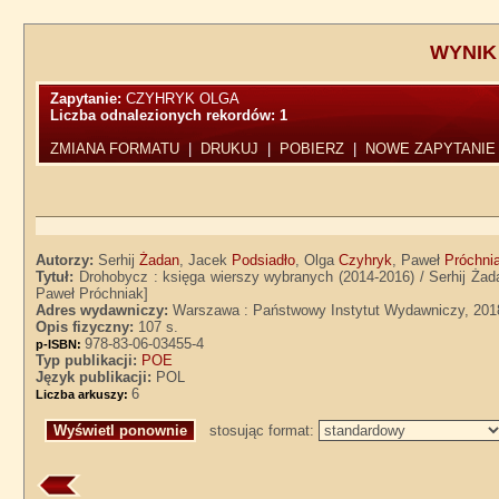
WYNIK
Zapytanie:
CZYHRYK OLGA
Liczba odnalezionych rekordów:
1
ZMIANA FORMATU
|
DRUKUJ
|
POBIERZ
|
NOWE ZAPYTANIE
Autorzy:
Serhij
Żadan
, Jacek
Podsiadło
, Olga
Czyhryk
, Paweł
Próchni
Tytuł:
Drohobycz : księga wierszy wybranych (2014-2016) / Serhij Żadan
Paweł Próchniak]
Adres wydawniczy:
Warszawa : Państwowy Instytut Wydawniczy, 201
Opis fizyczny:
107 s.
978-83-06-03455-4
p-ISBN:
Typ publikacji:
POE
Język publikacji:
POL
6
Liczba arkuszy:
stosując format: