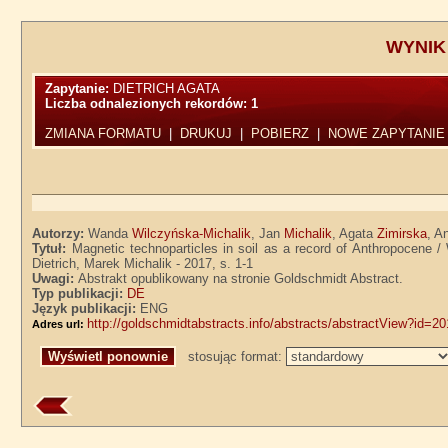
WYNIK
Zapytanie:
DIETRICH AGATA
Liczba odnalezionych rekordów:
1
ZMIANA FORMATU
|
DRUKUJ
|
POBIERZ
|
NOWE ZAPYTANIE
Autorzy:
Wanda
Wilczyńska-Michalik
, Jan
Michalik
, Agata
Zimirska
, A
Tytuł:
Magnetic technoparticles in soil as a record of Anthropocene 
Dietrich, Marek Michalik - 2017, s. 1-1
Uwagi:
Abstrakt opublikowany na stronie Goldschmidt Abstract.
Typ publikacji:
DE
Język publikacji:
ENG
http://goldschmidtabstracts.info/abstracts/abstractView?id=
Adres url:
stosując format: