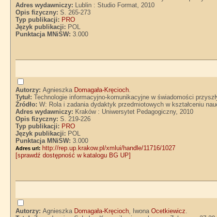
Adres wydawniczy:
Lublin : Studio Format, 2010
Opis fizyczny:
S. 265-273
Typ publikacji:
PRO
Język publikacji:
POL
Punktacja MNiSW:
3.000
Autorzy:
Agnieszka
Domagała-Kręcioch
.
Tytuł:
Technologie informacyjno-komunikacyjne w świadomości przyszł
Źródło:
W: Rola i zadania dydaktyk przedmiotowych w kształceniu nauc
Adres wydawniczy:
Kraków : Uniwersytet Pedagogiczny, 2010
Opis fizyczny:
S. 219-226
Typ publikacji:
PRO
Język publikacji:
POL
Punktacja MNiSW:
3.000
http://rep.up.krakow.pl/xmlui/handle/11716/1027
Adres url:
[sprawdź dostępność w katalogu BG UP]
Autorzy:
Agnieszka
Domagała-Kręcioch
, Iwona
Ocetkiewicz
.