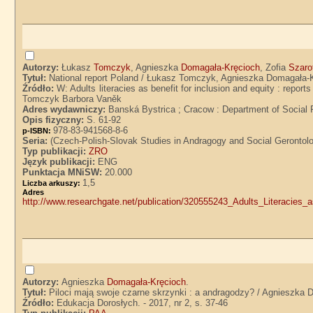
Autorzy:
Łukasz
Tomczyk
, Agnieszka
Domagała-Kręcioch
, Zofia
Szaro
Tytuł:
National report Poland / Łukasz Tomczyk, Agnieszka Domagała-K
Źródło:
W: Adults literacies as benefit for inclusion and equity : repo
Tomczyk Barbora Vaněk
Adres wydawniczy:
Banská Bystrica ; Cracow : Department of Social
Opis fizyczny:
S. 61-92
978-83-941568-8-6
p-ISBN:
Seria:
(Czech-Polish-Slovak Studies in Andragogy and Social Gerontolog
Typ publikacji:
ZRO
Język publikacji:
ENG
Punktacja MNiSW:
20.000
1,5
Liczba arkuszy:
Adre
http://www.researchgate.net/publication/320555243_Adults_Literacie
Autorzy:
Agnieszka
Domagała-Kręcioch
.
Tytuł:
Piloci mają swoje czarne skrzynki : a andragodzy? / Agnieszka
Źródło:
Edukacja Dorosłych. - 2017, nr 2, s. 37-46