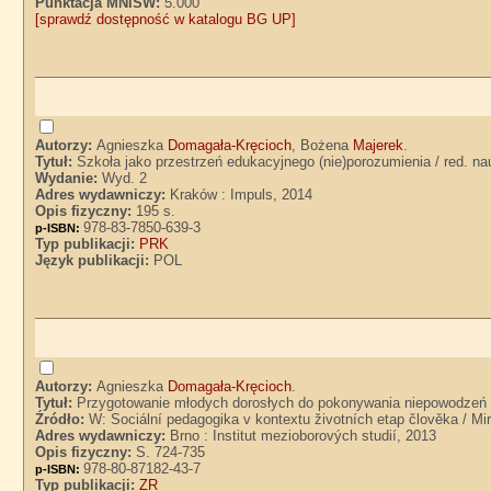
Punktacja MNiSW:
5.000
[sprawdź dostępność w katalogu BG UP]
Autorzy:
Agnieszka
Domagała-Kręcioch
, Bożena
Majerek
.
Tytuł:
Szkoła jako przestrzeń edukacyjnego (nie)porozumienia / red. 
Wydanie:
Wyd. 2
Adres wydawniczy:
Kraków : Impuls, 2014
Opis fizyczny:
195 s.
978-83-7850-639-3
p-ISBN:
Typ publikacji:
PRK
Język publikacji:
POL
Autorzy:
Agnieszka
Domagała-Kręcioch
.
Tytuł:
Przygotowanie młodych dorosłych do pokonywania niepowodzeń ed
Źródło:
W: Sociální pedagogika v kontextu životních etap člověka / Miro
Adres wydawniczy:
Brno : Institut mezioborových studií, 2013
Opis fizyczny:
S. 724-735
978-80-87182-43-7
p-ISBN:
Typ publikacji:
ZR