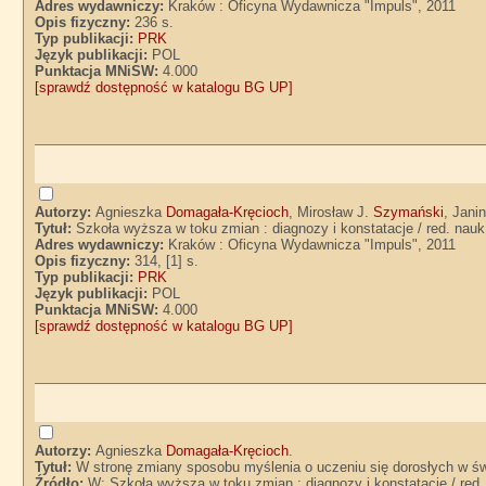
Adres wydawniczy:
Kraków : Oficyna Wydawnicza "Impuls", 2011
Opis fizyczny:
236 s.
Typ publikacji:
PRK
Język publikacji:
POL
Punktacja MNiSW:
4.000
[sprawdź dostępność w katalogu BG UP]
Autorzy:
Agnieszka
Domagała-Kręcioch
, Mirosław J.
Szymański
, Jani
Tytuł:
Szkoła wyższa w toku zmian : diagnozy i konstatacje / red. na
Adres wydawniczy:
Kraków : Oficyna Wydawnicza "Impuls", 2011
Opis fizyczny:
314, [1] s.
Typ publikacji:
PRK
Język publikacji:
POL
Punktacja MNiSW:
4.000
[sprawdź dostępność w katalogu BG UP]
Autorzy:
Agnieszka
Domagała-Kręcioch
.
Tytuł:
W stronę zmiany sposobu myślenia o uczeniu się dorosłych w ś
Źródło:
W: Szkoła wyższa w toku zmian : diagnozy i konstatacje / re