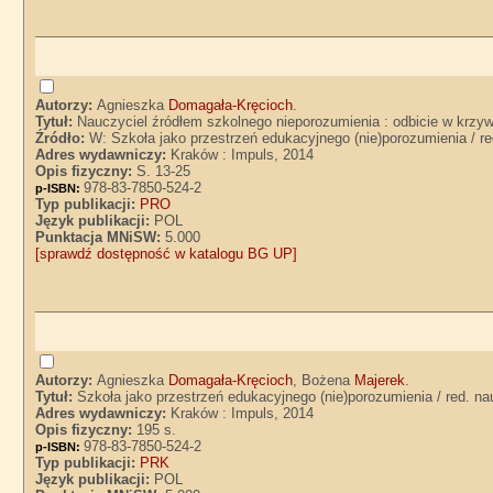
Autorzy:
Agnieszka
Domagała-Kręcioch
.
Tytuł:
Nauczyciel źródłem szkolnego nieporozumienia : odbicie w krzy
Źródło:
W: Szkoła jako przestrzeń edukacyjnego (nie)porozumienia / 
Adres wydawniczy:
Kraków : Impuls, 2014
Opis fizyczny:
S. 13-25
978-83-7850-524-2
p-ISBN:
Typ publikacji:
PRO
Język publikacji:
POL
Punktacja MNiSW:
5.000
[sprawdź dostępność w katalogu BG UP]
Autorzy:
Agnieszka
Domagała-Kręcioch
, Bożena
Majerek
.
Tytuł:
Szkoła jako przestrzeń edukacyjnego (nie)porozumienia / red. 
Adres wydawniczy:
Kraków : Impuls, 2014
Opis fizyczny:
195 s.
978-83-7850-524-2
p-ISBN:
Typ publikacji:
PRK
Język publikacji:
POL