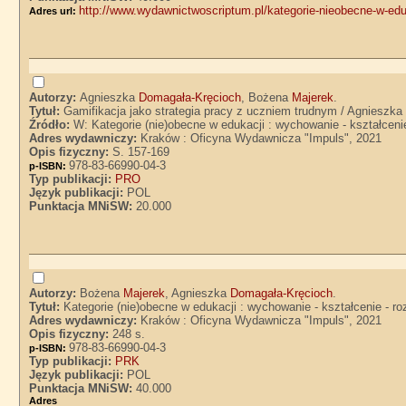
http://www.wydawnictwoscriptum.pl/kategorie-nieobecne-w-eduka
Adres url:
Autorzy:
Agnieszka
Domagała-Kręcioch
, Bożena
Majerek
.
Tytuł:
Gamifikacja jako strategia pracy z uczniem trudnym / Agnieszk
Źródło:
W: Kategorie (nie)obecne w edukacji : wychowanie - kształcen
Adres wydawniczy:
Kraków : Oficyna Wydawnicza "Impuls", 2021
Opis fizyczny:
S. 157-169
978-83-66990-04-3
p-ISBN:
Typ publikacji:
PRO
Język publikacji:
POL
Punktacja MNiSW:
20.000
Autorzy:
Bożena
Majerek
, Agnieszka
Domagała-Kręcioch
.
Tytuł:
Kategorie (nie)obecne w edukacji : wychowanie - kształcenie - 
Adres wydawniczy:
Kraków : Oficyna Wydawnicza "Impuls", 2021
Opis fizyczny:
248 s.
978-83-66990-04-3
p-ISBN:
Typ publikacji:
PRK
Język publikacji:
POL
Punktacja MNiSW:
40.000
Adre