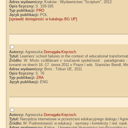
Adres wydawniczy:
Kraków : Wydawnictwo "Scriptum", 2012
Opis fizyczny:
S. 159-165
Typ publikacji:
PRO
Język publikacji:
POL
[sprawdź dostępność w katalogu BG UP]
Autorzy:
Agnieszka
Domagała-Kręcioch
.
Tytuł:
Learners' school failures in the context of educational transfor
Źródło:
W: Místo vzdělávani v současné společnosti : paradigmata - 
konané ve dnech 16.-17. února 2011 v Praze / eds. Stanislav Bendl, Mi
Adres wydawniczy:
Brno : Tribun UE, 2011
Opis fizyczny:
S. 76
Typ publikacji:
ZRA
Język publikacji:
ENG
Autorzy:
Agnieszka
Domagała-Kręcioch
.
Tytuł:
Narzędzia internetowe w przestrzeni edukacyjnego dialogu / Ag
Źródło:
W: Podmiotowość w edukacji : wymiary i konteksty / red. nau
Adres wydawniczy:
Kielce : Uniwersytet Humanistyczno-Przyrodniczy