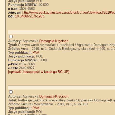
Język publikacji:
POL
Punktacja MNiSW:
40.000
1507-6563
p-ISSN:
http://www.edukacjaustawicznadoroslych.eu/download/2019/e
Adres url:
10.34866/2cj3-1963
DOI:
Autorzy:
Agnieszka
Domagała-Kręcioch
.
Tytuł:
O czym warto rozmawiać z rodzicami / Agnieszka Domagała-Krę
Źródło:
Aura. - 2019, nr 1, Dodatek Ekologiczny dla szkół nr 290, s. 1-
Typ publikacji:
PAA
Język publikacji:
POL
Punktacja MNiSW:
5.000
0137-3668
p-ISSN:
2449-9927
e-ISSN:
[sprawdź dostępność w katalogu BG UP]
Autorzy:
Agnieszka
Domagała-Kręcioch
.
Tytuł:
Refleksje wokół szkolnej kultury błędu / Agnieszka Domagała-Kr
Źródło:
Kultura i Wychowanie. - 2019, nr 1, s. 97-110
Typ publikacji:
PAA
Język publikacji:
POL