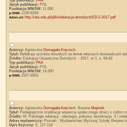
Typ publikacji:
PAA
Język publikacji:
POL
Punktacja MNiSW:
11.000
1230-929X
p-ISSN:
http://ata.edu.pl/pliki/edukacja-doroslych/ED-2-2017.pdf
Adres url:
Autorzy:
Agnieszka
Domagała-Kręcioch
.
Tytuł:
Refleksje uczniów dorosłych na temat własnych doświadczeń e
Źródło:
Edukacja Ustawiczna Dorosłych. - 2017, nr 1, s. 84-92
Typ publikacji:
PAA
Język publikacji:
POL
Punktacja MNiSW:
14.000
1507-6563
p-ISSN:
Autorzy:
Agnieszka
Domagała-Kręcioch
, Bożena
Majerek
.
Tytuł:
Pedagogiczne implikacje wsparcia społecznego dzieci z rodzin 
Źródło:
W: Patologie edukacji : ideologia, polityka, biurokracja. 3 / 
Adres wydawniczy:
Poznań : Wydawnictwo Wyższej Szkoły Bezpiecz
Opis fizyczny:
S. 117-124