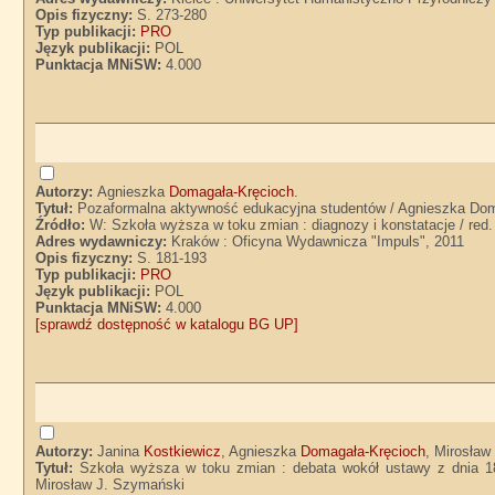
Opis fizyczny:
S. 273-280
Typ publikacji:
PRO
Język publikacji:
POL
Punktacja MNiSW:
4.000
Autorzy:
Agnieszka
Domagała-Kręcioch
.
Tytuł:
Pozaformalna aktywność edukacyjna studentów / Agnieszka Do
Źródło:
W: Szkoła wyższa w toku zmian : diagnozy i konstatacje / re
Adres wydawniczy:
Kraków : Oficyna Wydawnicza "Impuls", 2011
Opis fizyczny:
S. 181-193
Typ publikacji:
PRO
Język publikacji:
POL
Punktacja MNiSW:
4.000
[sprawdź dostępność w katalogu BG UP]
Autorzy:
Janina
Kostkiewicz
, Agnieszka
Domagała-Kręcioch
, Mirosław
Tytuł:
Szkoła wyższa w toku zmian : debata wokół ustawy z dnia 18
Mirosław J. Szymański