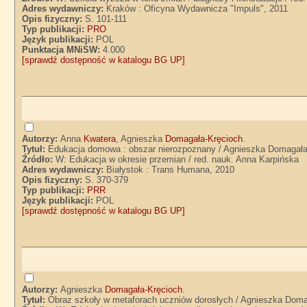
Adres wydawniczy:
Kraków : Oficyna Wydawnicza "Impuls", 2011
Opis fizyczny:
S. 101-111
Typ publikacji:
PRO
Język publikacji:
POL
Punktacja MNiSW:
4.000
[sprawdź dostępność w katalogu BG UP]
Autorzy:
Anna
Kwatera
, Agnieszka
Domagała-Kręcioch
.
Tytuł:
Edukacja domowa : obszar nierozpoznany / Agnieszka Domagała
Źródło:
W: Edukacja w okresie przemian / red. nauk. Anna Karpińska
Adres wydawniczy:
Białystok : Trans Humana, 2010
Opis fizyczny:
S. 370-379
Typ publikacji:
PRR
Język publikacji:
POL
[sprawdź dostępność w katalogu BG UP]
Autorzy:
Agnieszka
Domagała-Kręcioch
.
Tytuł:
Obraz szkoły w metaforach uczniów dorosłych / Agnieszka Doma