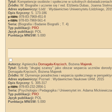
Tytuł:
Kompetencje osobiste i społeczne w szkolnych doświadczeniac
Źródło:
W: Biografie i uczenie się / red. Elżbieta Dubas, Joanna Stel
Adres wydawniczy:
Łódź : Wydawnictwo Uniwersytetu Łódzkiego, 201
Opis fizyczny:
S. 173-186
978-83-7969-451-8
p-ISBN:
978-83-7969-561-4
e-ISBN:
Seria:
(Biografia i Badanie Biografii ; T. 4)
Typ publikacji:
PRO
Język publikacji:
POL
Punktacja MNiSW:
5.000
Autorzy:
Agnieszka
Domagała-Kręcioch
, Bożena
Majerek
.
Tytuł:
Szkoły "drugiej szansy" jako obszar wsparcia uczniów dorosł
Domagała-Kręcioch, Bożena Majerek
Źródło:
W: Dymensje poradnictwa i wsparcia społecznego w perspektywi
Adres wydawniczy:
Poznań : Wydawnictwo Naukowe UAM, 2015
Opis fizyczny:
S. 305-317
978-83-232-2856-1
p-ISBN:
Seria:
(Psychologia i Pedagogika / Uniwersytet im. Adama Mickiewicz
Typ publikacji:
PRO
Język publikacji:
POL
Punktacja MNiSW:
5.000