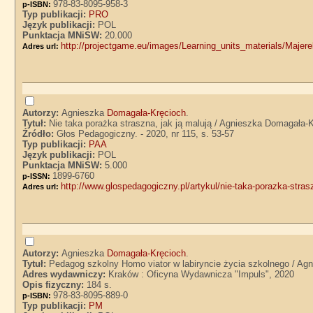
978-83-8095-958-3
p-ISBN:
Typ publikacji:
PRO
Język publikacji:
POL
Punktacja MNiSW:
20.000
http://projectgame.eu/images/Learning_units_materials/Maj
Adres url:
Autorzy:
Agnieszka
Domagała-Kręcioch
.
Tytuł:
Nie taka porażka straszna, jak ją malują / Agnieszka Domagała-
Źródło:
Głos Pedagogiczny. - 2020, nr 115, s. 53-57
Typ publikacji:
PAA
Język publikacji:
POL
Punktacja MNiSW:
5.000
1899-6760
p-ISSN:
http://www.glospedagogiczny.pl/artykul/nie-taka-porazka-stras
Adres url:
Autorzy:
Agnieszka
Domagała-Kręcioch
.
Tytuł:
Pedagog szkolny Homo viator w labiryncie życia szkolnego / Ag
Adres wydawniczy:
Kraków : Oficyna Wydawnicza "Impuls", 2020
Opis fizyczny:
184 s.
978-83-8095-889-0
p-ISBN:
Typ publikacji:
PM