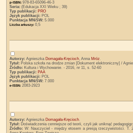
978-83-65096-46-3
p-ISBN:
Seria:
(Edukacja XXI Wieku ; 39)
Typ publikacji:
PRO
Język publikacji:
POL
Punktacja MNiSW:
5.000
0,5
Liczba arkuszy:
Autorzy:
Agnieszka
Domagała-Kręcioch
, Anna
Mróz
.
Tytuł:
Polska szkoła na drodze zmian [Dokument elektroniczny] / Agn
Źródło:
Kultura i Wychowanie. - 2016, nr 11, s. 52-60
Typ publikacji:
PAA
Język publikacji:
POL
Punktacja MNiSW:
7.000
2083-2923
e-ISSN:
Autorzy:
Agnieszka
Domagała-Kręcioch
.
Tytuł:
Doświadczenia cenniejsze od teorii, czyli jak uniknąć pedagogi
Źródło:
W: Nauczyciel - między etosem a presją rzeczywistości. T. 
Anna Kwatera, Ewa Zawisza