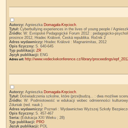
Autorzy:
Agnieszka
Domagała-Kręcioch
.
Tytuł:
Cyberbullying experiences in the lives of young people / Agnie
Źródło:
W: Evropské Pedagogické Forum 2012 : pedagogicko-psycholog
prosince 2012, Hradec Králové, Česká republika. Ročnik 2
Adres wydawniczy:
Hradec Králové : Magnanimitas, 2012
Opis fizyczny:
S. 640-645
Typ publikacji:
ZR
Język publikacji:
ENG
http://www.vedeckekonference.cz/library/proceedings/epf_201
Adres url:
Autorzy:
Agnieszka
Domagała-Kręcioch
.
Tytuł:
Doświadczenia szkolne, które (prze)budzą... : dwa możliwe sce
Źródło:
W: Podmiotowość w edukacji wobec odmienności kulturowych
Zduniak (red. nauk.)
Adres wydawniczy:
Poznań : Wydawnictwo Wyższej Szkoły Bezpiecz
Opis fizyczny:
S. 457-467
Seria:
(Edukacja XXI Wieku ; 28)
Typ publikacji:
PRO
Język publikacji:
POL