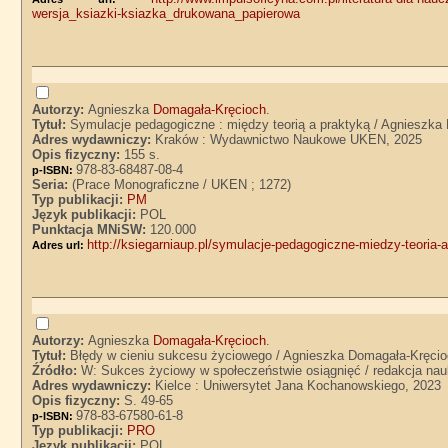
wersja_ksiazki-ksiazka_drukowana_papierowa
Autorzy:
Agnieszka
Domagała-Kręcioch
.
Tytuł:
Symulacje pedagogiczne : między teorią a praktyką / Agnieszka
Adres wydawniczy:
Kraków : Wydawnictwo Naukowe UKEN, 2025
Opis fizyczny:
155 s.
978-83-68487-08-4
p-ISBN:
Seria:
(Prace Monograficzne / UKEN ; 1272)
Typ publikacji:
PM
Język publikacji:
POL
Punktacja MNiSW:
120.000
http://ksiegarniaup.pl/symulacje-pedagogiczne-miedzy-teoria
Adres url:
Autorzy:
Agnieszka
Domagała-Kręcioch
.
Tytuł:
Błędy w cieniu sukcesu życiowego / Agnieszka Domagała-Kręci
Źródło:
W: Sukces życiowy w społeczeństwie osiągnięć / redakcja n
Adres wydawniczy:
Kielce : Uniwersytet Jana Kochanowskiego, 2023
Opis fizyczny:
S. 49-65
978-83-67580-61-8
p-ISBN:
Typ publikacji:
PRO
Język publikacji:
POL