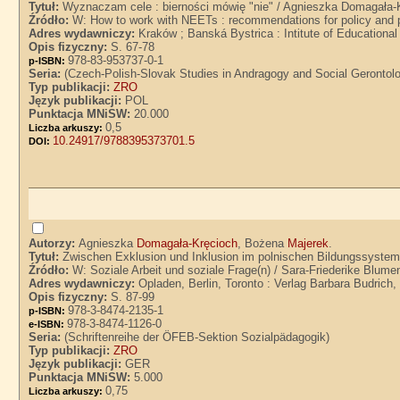
Tytuł:
Wyznaczam cele : bierności mówię "nie" / Agnieszka Domagała-
Źródło:
W: How to work with NEETs : recommendations for policy and 
Adres wydawniczy:
Kraków ; Banská Bystrica : Intitute of Educationa
Opis fizyczny:
S. 67-78
978-83-953737-0-1
p-ISBN:
Seria:
(Czech-Polish-Slovak Studies in Andragogy and Social Gerontolog
Typ publikacji:
ZRO
Język publikacji:
POL
Punktacja MNiSW:
20.000
0,5
Liczba arkuszy:
10.24917/9788395373701.5
DOI:
Autorzy:
Agnieszka
Domagała-Kręcioch
, Bożena
Majerek
.
Tytuł:
Zwischen Exklusion und Inklusion im polnischen Bildungssyste
Źródło:
W: Soziale Arbeit und soziale Frage(n) / Sara-Friederike Blume
Adres wydawniczy:
Opladen, Berlin, Toronto : Verlag Barbara Budrich,
Opis fizyczny:
S. 87-99
978-3-8474-2135-1
p-ISBN:
978-3-8474-1126-0
e-ISBN:
Seria:
(Schriftenreihe der ÖFEB-Sektion Sozialpädagogik)
Typ publikacji:
ZRO
Język publikacji:
GER
Punktacja MNiSW:
5.000
0,75
Liczba arkuszy: