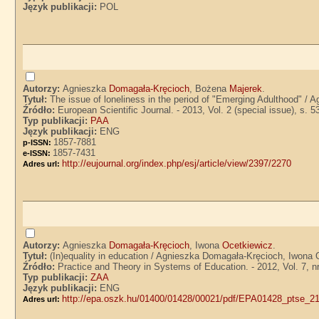
Język publikacji:
POL
Autorzy:
Agnieszka
Domagała-Kręcioch
, Bożena
Majerek
.
Tytuł:
The issue of loneliness in the period of "Emerging Adulthood" 
Źródło:
European Scientific Journal. - 2013, Vol. 2 (special issue), s. 
Typ publikacji:
PAA
Język publikacji:
ENG
1857-7881
p-ISSN:
1857-7431
e-ISSN:
http://eujournal.org/index.php/esj/article/view/2397/2270
Adres url:
Autorzy:
Agnieszka
Domagała-Kręcioch
, Iwona
Ocetkiewicz
.
Tytuł:
(In)equality in education / Agnieszka Domagała-Kręcioch, Iwona
Źródło:
Practice and Theory in Systems of Education. - 2012, Vol. 7, nr
Typ publikacji:
ZAA
Język publikacji:
ENG
http://epa.oszk.hu/01400/01428/00021/pdf/EPA01428_ptse_2
Adres url: