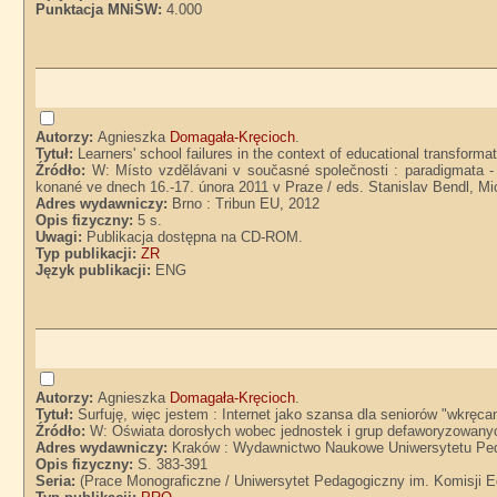
Punktacja MNiSW:
4.000
Autorzy:
Agnieszka
Domagała-Kręcioch
.
Tytuł:
Learners' school failures in the context of educational transfor
Źródło:
W: Místo vzdělávani v současné společnosti : paradigmata - 
konané ve dnech 16.-17. února 2011 v Praze / eds. Stanislav Bendl, Mi
Adres wydawniczy:
Brno : Tribun EU, 2012
Opis fizyczny:
5 s.
Uwagi:
Publikacja dostępna na CD-ROM.
Typ publikacji:
ZR
Język publikacji:
ENG
Autorzy:
Agnieszka
Domagała-Kręcioch
.
Tytuł:
Surfuję, więc jestem : Internet jako szansa dla seniorów "wkrę
Źródło:
W: Oświata dorosłych wobec jednostek i grup defaworyzowanych 
Adres wydawniczy:
Kraków : Wydawnictwo Naukowe Uniwersytetu Ped
Opis fizyczny:
S. 383-391
Seria:
(Prace Monograficzne / Uniwersytet Pedagogiczny im. Komisji E