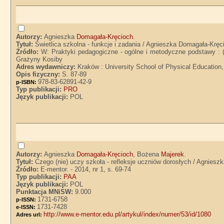
Autorzy:
Agnieszka
Domagała-Kręcioch
.
Tytuł:
Świetlica szkolna - funkcje i zadania / Agnieszka Domagała-Kręc
Źródło:
W: Praktyki pedagogiczne - ogólne i metodyczne podstawy : (
Grażyny Kosiby
Adres wydawniczy:
Kraków : University School of Physical Education,
Opis fizyczny:
S. 87-89
978-83-62891-42-9
p-ISBN:
Typ publikacji:
PRO
Język publikacji:
POL
Autorzy:
Agnieszka
Domagała-Kręcioch
, Bożena
Majerek
.
Tytuł:
Czego (nie) uczy szkoła - refleksje uczniów dorosłych / Agnies
Źródło:
E-mentor. - 2014, nr 1, s. 69-74
Typ publikacji:
PAA
Język publikacji:
POL
Punktacja MNiSW:
9.000
1731-6758
p-ISSN:
1731-7428
e-ISSN:
http://www.e-mentor.edu.pl/artykul/index/numer/53/id/1080
Adres url: