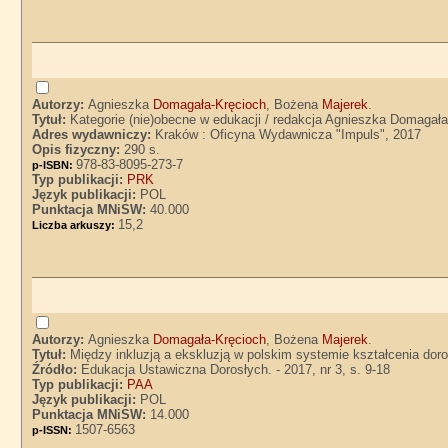
Autorzy:
Agnieszka
Domagała-Kręcioch
, Bożena
Majerek
.
Tytuł:
Kategorie (nie)obecne w edukacji / redakcja Agnieszka Domagał
Adres wydawniczy:
Kraków : Oficyna Wydawnicza "Impuls", 2017
Opis fizyczny:
290 s.
978-83-8095-273-7
p-ISBN:
Typ publikacji:
PRK
Język publikacji:
POL
Punktacja MNiSW:
40.000
15,2
Liczba arkuszy:
Autorzy:
Agnieszka
Domagała-Kręcioch
, Bożena
Majerek
.
Tytuł:
Między inkluzją a ekskluzją w polskim systemie kształcenia do
Źródło:
Edukacja Ustawiczna Dorosłych. - 2017, nr 3, s. 9-18
Typ publikacji:
PAA
Język publikacji:
POL
Punktacja MNiSW:
14.000
1507-6563
p-ISSN: