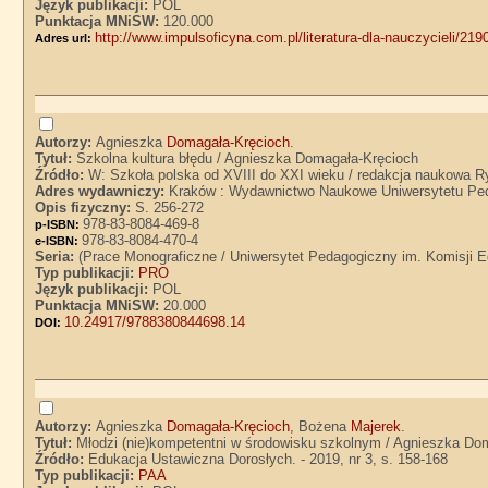
Język publikacji:
POL
Punktacja MNiSW:
120.000
http://www.impulsoficyna.com.pl/literatura-dla-nauczycieli/21
Adres url:
Autorzy:
Agnieszka
Domagała-Kręcioch
.
Tytuł:
Szkolna kultura błędu / Agnieszka Domagała-Kręcioch
Źródło:
W: Szkoła polska od XVIII do XXI wieku / redakcja naukowa 
Adres wydawniczy:
Kraków : Wydawnictwo Naukowe Uniwersytetu Pe
Opis fizyczny:
S. 256-272
978-83-8084-469-8
p-ISBN:
978-83-8084-470-4
e-ISBN:
Seria:
(Prace Monograficzne / Uniwersytet Pedagogiczny im. Komisji E
Typ publikacji:
PRO
Język publikacji:
POL
Punktacja MNiSW:
20.000
10.24917/9788380844698.14
DOI:
Autorzy:
Agnieszka
Domagała-Kręcioch
, Bożena
Majerek
.
Tytuł:
Młodzi (nie)kompetentni w środowisku szkolnym / Agnieszka Do
Źródło:
Edukacja Ustawiczna Dorosłych. - 2019, nr 3, s. 158-168
Typ publikacji:
PAA