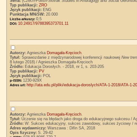
Seria:
(Czech-Polish-Slovak Studies in Andragogy and Social Gerontolog
Typ publikacji:
ZRO
Język publikacji:
ENG
Punktacja MNiSW:
20.000
0,5
Liczba arkuszy:
10.24917/9788395373701.11
DOI:
Autorzy:
Agnieszka
Domagała-Kręcioch
.
Tytuł:
Sprawozdanie z międzynarodowej konferencji naukowej
New tren
8 lutego 2018) / Agnieszka Domagała-Kręcioch
Źródło:
Edukacja Dorosłych. - 2018, nr 1, s. 203-205
Typ publikacji:
PV
Język publikacji:
POL
1230-929X
p-ISSN:
http://ata.edu.pl/pliki/edukacja-doroslych/ATA-1-2018/ATA-1-2
Adres url:
Autorzy:
Agnieszka
Domagała-Kręcioch
.
Tytuł:
Uczenie się na błędach jako droga do edukacyjnego sukcesu / 
Źródło:
W: Sukces edukacyjny, sukces zawodowy, sukces życiowy / 
Adres wydawniczy:
Warszawa : Difin SA, 2018
Opis fizyczny:
S. 29-42