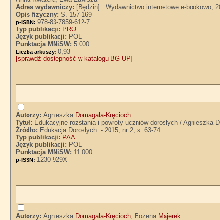
Adres wydawniczy:
[Będzin] : Wydawnictwo internetowe e-bookowo, 2
Opis fizyczny:
S. 157-169
978-83-7859-612-7
p-ISBN:
Typ publikacji:
PRO
Język publikacji:
POL
Punktacja MNiSW:
5.000
0,93
Liczba arkuszy:
[sprawdź dostępność w katalogu BG UP]
Autorzy:
Agnieszka
Domagała-Kręcioch
.
Tytuł:
Edukacyjne rozstania i powroty uczniów dorosłych / Agnieszka 
Źródło:
Edukacja Dorosłych. - 2015, nr 2, s. 63-74
Typ publikacji:
PAA
Język publikacji:
POL
Punktacja MNiSW:
11.000
1230-929X
p-ISSN:
Autorzy:
Agnieszka
Domagała-Kręcioch
, Bożena
Majerek
.