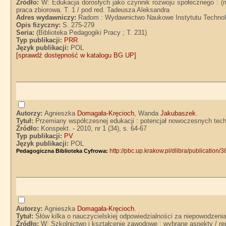
Źródło:
W: Edukacja dorosłych jako czynnik rozwoju społecznego : (m
praca zbiorowa. T. 1 / pod red. Tadeusza Aleksandra
Adres wydawniczy:
Radom : Wydawnictwo Naukowe Instytutu Technolog
Opis fizyczny:
S. 275-279
Seria:
(Biblioteka Pedagogiki Pracy ; T. 231)
Typ publikacji:
PRR
Język publikacji:
POL
[sprawdź dostępność w katalogu BG UP]
Autorzy:
Agnieszka
Domagała-Kręcioch
, Wanda
Jakubaszek
.
Tytuł:
Przemiany współczesnej edukacji : potencjał nowoczesnych tec
Źródło:
Konspekt. - 2010, nr 1 (34), s. 64-67
Typ publikacji:
PV
Język publikacji:
POL
http://pbc.up.krakow.pl/dlibra/publication/
Pedagogiczna Biblioteka Cyfrowa:
Autorzy:
Agnieszka
Domagała-Kręcioch
.
Tytuł:
Słów kilka o nauczycielskiej odpowiedzialności za niepowodzen
Źródło:
W: Szkolnictwo i kształcenie zawodowe : wybrane aspekty / re