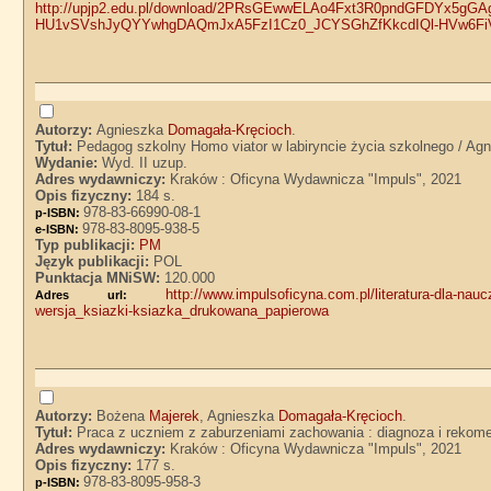
http://upjp2.edu.pl/download/2PRsGEwwELAo4Fxt3R0pndGFDYx5g
HU1vSVshJyQYYwhgDAQmJxA5FzI1Cz0_JCYSGhZfKkcdIQl-HVw6FiV
Autorzy:
Agnieszka
Domagała-Kręcioch
.
Tytuł:
Pedagog szkolny Homo viator w labiryncie życia szkolnego / A
Wydanie:
Wyd. II uzup.
Adres wydawniczy:
Kraków : Oficyna Wydawnicza "Impuls", 2021
Opis fizyczny:
184 s.
978-83-66990-08-1
p-ISBN:
978-83-8095-938-5
e-ISBN:
Typ publikacji:
PM
Język publikacji:
POL
Punktacja MNiSW:
120.000
http://www.impulsoficyna.com.pl/literatura-dla-nau
Adres url:
wersja_ksiazki-ksiazka_drukowana_papierowa
Autorzy:
Bożena
Majerek
, Agnieszka
Domagała-Kręcioch
.
Tytuł:
Praca z uczniem z zaburzeniami zachowania : diagnoza i rekom
Adres wydawniczy:
Kraków : Oficyna Wydawnicza "Impuls", 2021
Opis fizyczny:
177 s.
978-83-8095-958-3
p-ISBN: