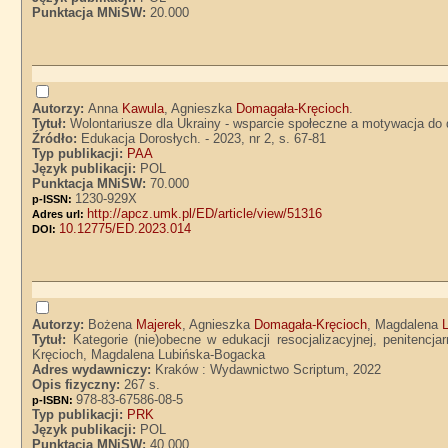
Punktacja MNiSW:
20.000
Autorzy:
Anna
Kawula
, Agnieszka
Domagała-Kręcioch
.
Tytuł:
Wolontariusze dla Ukrainy - wsparcie społeczne a motywacja do
Źródło:
Edukacja Dorosłych. - 2023, nr 2, s. 67-81
Typ publikacji:
PAA
Język publikacji:
POL
Punktacja MNiSW:
70.000
1230-929X
p-ISSN:
http://apcz.umk.pl/ED/article/view/51316
Adres url:
10.12775/ED.2023.014
DOI:
Autorzy:
Bożena
Majerek
, Agnieszka
Domagała-Kręcioch
, Magdalena
Tytuł:
Kategorie (nie)obecne w edukacji resocjalizacyjnej, penitenc
Kręcioch, Magdalena Lubińska-Bogacka
Adres wydawniczy:
Kraków : Wydawnictwo Scriptum, 2022
Opis fizyczny:
267 s.
978-83-67586-08-5
p-ISBN:
Typ publikacji:
PRK
Język publikacji:
POL
Punktacja MNiSW:
40.000