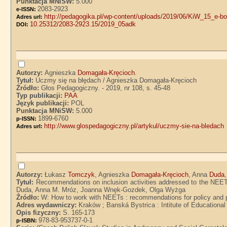
Punktacja MNiSW:
5.000
2083-2923
e-ISSN:
http://pedagogika.pl/wp-content/uploads/2019/06/KiW_15_e-bo
Adres url:
10.25312/2083-2923.15/2019_05adk
DOI:
Autorzy:
Agnieszka
Domagała-Kręcioch
.
Tytuł:
Uczmy się na błędach / Agnieszka Domagała-Kręcioch
Źródło:
Głos Pedagogiczny. - 2019, nr 108, s. 45-48
Typ publikacji:
PAA
Język publikacji:
POL
Punktacja MNiSW:
5.000
1899-6760
p-ISSN:
http://www.glospedagogiczny.pl/artykul/uczmy-sie-na-bledach
Adres url:
Autorzy:
Łukasz
Tomczyk
, Agnieszka
Domagała-Kręcioch
, Anna
Duda
Tytuł:
Recommendations on inclusion activities addressed to the NEE
Duda, Anna M. Mróz, Joanna Wnęk-Gozdek, Olga Wyżga
Źródło:
W: How to work with NEETs : recommendations for policy and 
Adres wydawniczy:
Kraków ; Banská Bystrica : Intitute of Educationa
Opis fizyczny:
S. 165-173
978-83-953737-0-1
p-ISBN: