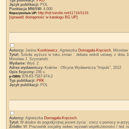
Typ publikacji:
PRO
Język publikacji:
POL
Punktacja MNiSW:
4.000
http://hdl.handle.net/11716/3133
Repozytorium UP:
[sprawdź dostępność w katalogu BG UP]
Autorzy:
Janina
Kostkiewicz
, Agnieszka
Domagała-Kręcioch
, Mirosław
Tytuł:
Szkoła wyższa w toku zmian : debata wokół ustawy z dnia 18
Mirosław J. Szymański
Wydanie:
Wyd. 2
Adres wydawniczy:
Kraków : Oficyna Wydawnicza "Impuls", 2012
Opis fizyczny:
236 s.
978-83-7587-974-2
p-ISBN:
Typ publikacji:
PRK
Język publikacji:
POL
Autorzy:
Agnieszka
Domagała-Kręcioch
.
Tytuł:
W drodze do pogod(zo)nej jesieni życia : rzecz o pomocy w prz
Źródło:
W: Pracownik socjalny wobec wyzwań współczesności / red. n