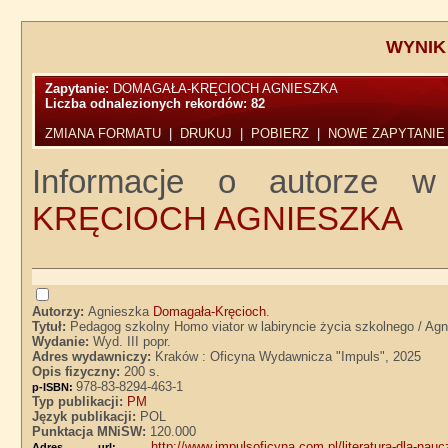
WYNIK
Zapytanie:
DOMAGAŁA-KRĘCIOCH AGNIESZKA
Liczba odnalezionych rekordów:
82
ZMIANA FORMATU
|
DRUKUJ
|
POBIERZ
|
NOWE ZAPYTANIE
Informacje o autorze w
KRĘCIOCH AGNIESZKA
Autorzy:
Agnieszka
Domagała-Kręcioch
.
Tytuł:
Pedagog szkolny Homo viator w labiryncie życia szkolnego / A
Wydanie:
Wyd. III popr.
Adres wydawniczy:
Kraków : Oficyna Wydawnicza "Impuls", 2025
Opis fizyczny:
200 s.
978-83-8294-463-1
p-ISBN:
Typ publikacji:
PM
Język publikacji:
POL
Punktacja MNiSW:
120.000
http://www.impulsoficyna.com.pl/literatura-dla-nau
Adres url: