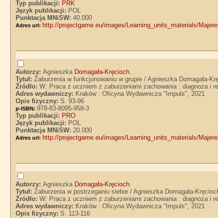
Typ publikacji:
PRK
Język publikacji:
POL
Punktacja MNiSW:
40.000
http://projectgame.eu/images/Learning_units_materials/Maj
Adres url:
Autorzy:
Agnieszka
Domagała-Kręcioch
.
Tytuł:
Zaburzenia w funkcjonowaniu w grupie / Agnieszka Domagała-Kr
Źródło:
W: Praca z uczniem z zaburzeniami zachowania : diagnoza i 
Adres wydawniczy:
Kraków : Oficyna Wydawnicza "Impuls", 2021
Opis fizyczny:
S. 93-96
978-83-8095-958-3
p-ISBN:
Typ publikacji:
PRO
Język publikacji:
POL
Punktacja MNiSW:
20.000
http://projectgame.eu/images/Learning_units_materials/Maj
Adres url:
Autorzy:
Agnieszka
Domagała-Kręcioch
.
Tytuł:
Zaburzenia w postrzeganiu siebie / Agnieszka Domagała-Kręcioc
Źródło:
W: Praca z uczniem z zaburzeniami zachowania : diagnoza i 
Adres wydawniczy:
Kraków : Oficyna Wydawnicza "Impuls", 2021
Opis fizyczny:
S. 113-116