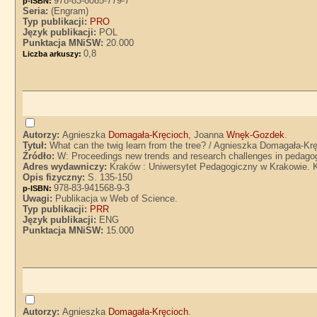
978-83-8085-779-7
p-ISBN:
Seria:
(Engram)
Typ publikacji:
PRO
Język publikacji:
POL
Punktacja MNiSW:
20.000
0,8
Liczba arkuszy:
Autorzy:
Agnieszka
Domagała-Kręcioch
, Joanna
Wnęk-Gozdek
.
Tytuł:
What can the twig learn from the tree? / Agnieszka Domagała-
Źródło:
W: Proceedings new trends and research challenges in pedago
Adres wydawniczy:
Kraków : Uniwersytet Pedagogiczny w Krakowie. K
Opis fizyczny:
S. 135-150
978-83-941568-9-3
p-ISBN:
Uwagi:
Publikacja w Web of Science.
Typ publikacji:
PRR
Język publikacji:
ENG
Punktacja MNiSW:
15.000
Autorzy:
Agnieszka
Domagała-Kręcioch
.