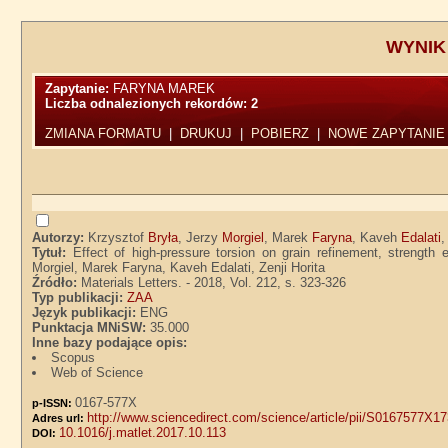
WYNIK
Zapytanie:
FARYNA MAREK
Liczba odnalezionych rekordów:
2
ZMIANA FORMATU
|
DRUKUJ
|
POBIERZ
|
NOWE ZAPYTANIE
Autorzy:
Krzysztof
Bryła
, Jerzy
Morgiel
, Marek
Faryna
, Kaveh
Edalati
,
Tytuł:
Effect of high-pressure torsion on grain refinement, strengt
Morgiel, Marek Faryna, Kaveh Edalati, Zenji Horita
Źródło:
Materials Letters. - 2018, Vol. 212, s. 323-326
Typ publikacji:
ZAA
Język publikacji:
ENG
Punktacja MNiSW:
35.000
Inne bazy podające opis:
Scopus
Web of Science
0167-577X
p-ISSN:
http://www.sciencedirect.com/science/article/pii/S0167577X1
Adres url:
10.1016/j.matlet.2017.10.113
DOI: