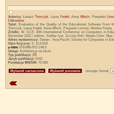
Autorzy:
Łukasz
Tomczyk
, Laura
Fedeli
, Anna
Włoch
, Pierpaolo
Lim
Falkowska
.
Tytuł:
Evaluation of the Quality of the Educational Software From t
Tomczyk, Laura Fedeli, Anna Włoch, Pierpaolo Limone, Monika Frania, 
Źródło:
W: ICCE 30th International Conference on Computers in Edu
December 2022 / editors: Sridhar Iyer, Ju-Ling Shih, Weiqin Chen, Ma
Adres wydawniczy:
Taiwan : Asia-Pacific Society for Computers in Ed
Opis fizyczny:
S. 613-618
978-986-972-149-3
p-ISBN:
Uwagi:
Konferencja na liście.
Typ publikacji:
ZR
Język publikacji:
ENG
Punktacja MNiSW:
70.000
stosując format: