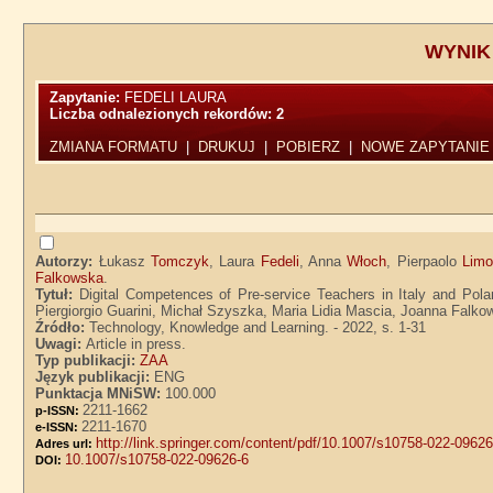
WYNIK
Zapytanie:
FEDELI LAURA
Liczba odnalezionych rekordów:
2
ZMIANA FORMATU
|
DRUKUJ
|
POBIERZ
|
NOWE ZAPYTANIE
Autorzy:
Łukasz
Tomczyk
, Laura
Fedeli
, Anna
Włoch
, Pierpaolo
Lim
Falkowska
.
Tytuł:
Digital Competences of Pre-service Teachers in Italy and Pol
Piergiorgio Guarini, Michał Szyszka, Maria Lidia Mascia, Joanna Falk
Źródło:
Technology, Knowledge and Learning. - 2022, s. 1-31
Uwagi:
Article in press.
Typ publikacji:
ZAA
Język publikacji:
ENG
Punktacja MNiSW:
100.000
2211-1662
p-ISSN:
2211-1670
e-ISSN:
http://link.springer.com/content/pdf/10.1007/s10758-022-09626
Adres url:
10.1007/s10758-022-09626-6
DOI: