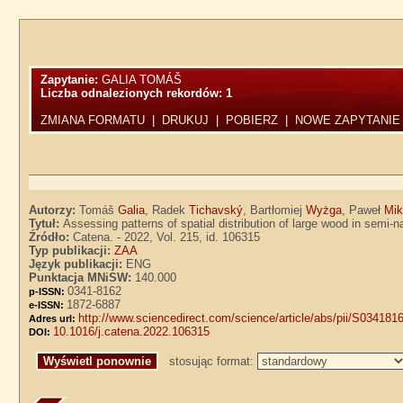
Zapytanie:
GALIA TOMÁŠ
Liczba odnalezionych rekordów:
1
ZMIANA FORMATU
|
DRUKUJ
|
POBIERZ
|
NOWE ZAPYTANIE
Autorzy:
Tomáš
Galia
, Radek
Tichavský
, Bartłomiej
Wyżga
, Paweł
Mi
Tytuł:
Assessing patterns of spatial distribution of large wood in sem
Źródło:
Catena. - 2022, Vol. 215, id. 106315
Typ publikacji:
ZAA
Język publikacji:
ENG
Punktacja MNiSW:
140.000
0341-8162
p-ISSN:
1872-6887
e-ISSN:
http://www.sciencedirect.com/science/article/abs/pii/S03418
Adres url:
10.1016/j.catena.2022.106315
DOI:
stosując format: