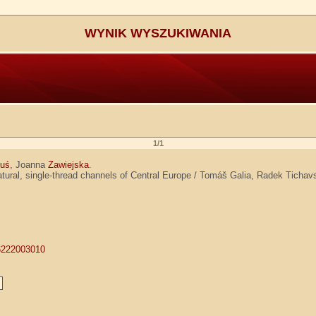
WYNIK WYSZUKIWANIA
1/1
kuś
, Joanna
Zawiejska
.
i-natural, single-thread channels of Central Europe / Tomáš Galia, Radek Tic
16222003010