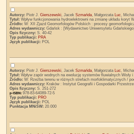
Autorzy:
Piotr J.
Gierszewski
, Jacek
Szmańda
, Małgorzata
Luc
, Mich
Tytuł:
Wpływ funkcjonowania hydroelektrowni na zmianę układu koryt Wi
Źródło:
W: XII Zjazd Geomorfologów Polskich : procesy geomorfologic
Adres wydawniczy:
Gdańsk : [Wydawnictwo Uniwersytetu Gdańskiego
Opis fizyczny:
S. 40-42
Typ publikacji:
PRA
Język publikacji:
POL
Autorzy:
Piotr J.
Gierszewski
, Jacek
Szmańda
, Małgorzata
Luc
, Mich
Tytuł:
Wpływ zapór wodnych na ewolucję systemów fluwialnych Wisły i 
Źródło:
W: Rzeźba terenu w różnych strefach morfoklimatycznych / po
Adres wydawniczy:
Kraków : Instytut Geografii i Gospodarki Przestrz
Opis fizyczny:
S. 251-272
978-83-64089-72-5
p-ISBN:
Typ publikacji:
PRO
Język publikacji:
POL
Punktacja MNiSW:
20.000