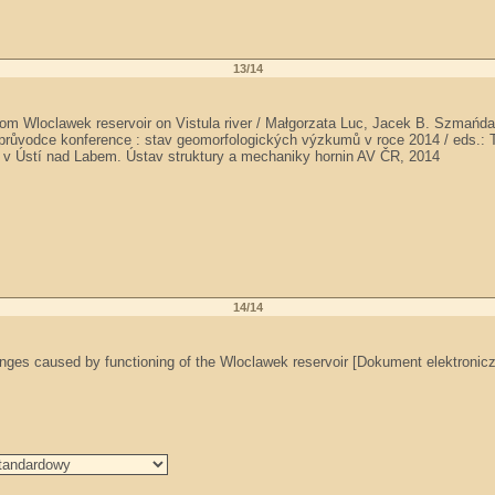
13/14
rom Wloclawek reservoir on Vistula river / Małgorzata Luc, Jacek B. Szmańda
 průvodce konference : stav geomorfologických výzkumů v roce 2014 / eds.:
ě v Ústí nad Labem. Ústav struktury a mechaniky hornin AV ČR, 2014
14/14
hanges caused by functioning of the Wloclawek reservoir [Dokument elektroni