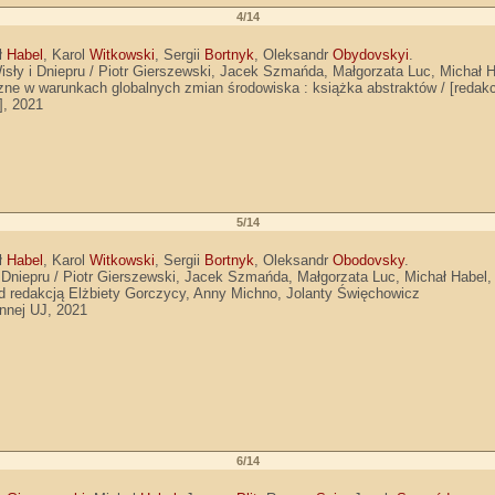
4/14
ał
Habel
, Karol
Witkowski
, Sergii
Bortnyk
, Oleksandr
Obydovskyi
.
sły i Dniepru / Piotr Gierszewski, Jacek Szmańda, Małgorzata Luc, Michał H
zne w warunkach globalnych zmian środowiska : książka abstraktów / [redakc
], 2021
5/14
ał
Habel
, Karol
Witkowski
, Sergii
Bortnyk
, Oleksandr
Obodovsky
.
Dniepru / Piotr Gierszewski, Jacek Szmańda, Małgorzata Luc, Michał Habel,
d redakcją Elżbiety Gorczycy, Anny Michno, Jolanty Święchowicz
ennej UJ, 2021
6/14