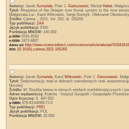
Autorzy:
Jacek
Szmańda
, Piotr J.
Gierszewski
, Michał
Habel
, Małgorz
Tytuł:
Response of the Dnieper river fluvial system to the river ero
Małgorzata Luc, Karol Witkowski, Sergii Bortnyk, Oleksandr Obodovsk
Źródło:
Catena. - 2021, Vol. 202, id. 105265
Typ publikacji:
ZAA
Język publikacji:
ENG
Punktacja MNiSW:
140.000
0341-8162
p-ISSN:
1872-6887
e-ISSN:
http://www.sciencedirect.com/science/article/abs/pii/S03418
Adres url:
10.1016/j.catena.2021.105265
DOI:
Autorzy:
Jacek
Szmańda
, Karol
Witkowski
, Piotr J.
Gierszewski
, Małg
Tytuł:
Sedymentacja mad w dolinach żwirodennych rzek anastomozujący
Novotný
Źródło:
W: Rzeźba terenu w różnych strefach morfoklimatycznych / po
Adres wydawniczy:
Kraków : Instytut Geografii i Gospodarki Przestrz
Opis fizyczny:
S. 487-502
978-83-64089-72-5
p-ISBN:
Typ publikacji:
PRO
Język publikacji:
POL
Punktacja MNiSW:
20.000