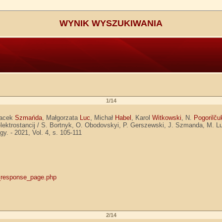
WYNIK WYSZUKIWANIA
1/14
Jacek
Szmańda
, Małgorzata
Luc
, Michał
Habel
, Karol
Witkowski
, N.
Pogorilču
lektrostancij / S. Bortnyk, O. Obodovskyi, P. Gerszewski, J. Szmanda, M. Lu
y. - 2021, Vol. 4, s. 105-111
yk_response_page.php
2/14