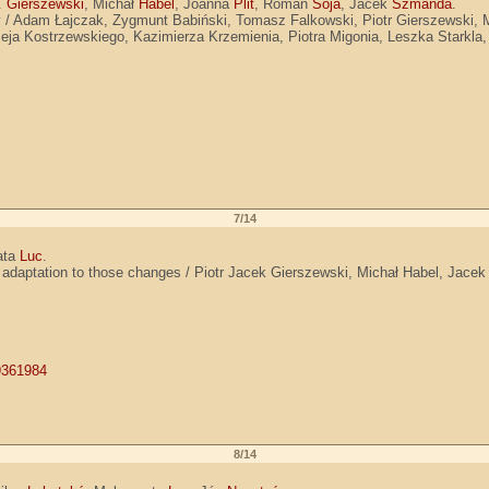
J.
Gierszewski
, Michał
Habel
, Joanna
Plit
, Roman
Soja
, Jacek
Szmańda
.
y / Adam Łajczak, Zygmunt Babiński, Tomasz Falkowski, Piotr Gierszewski,
eja Kostrzewskiego, Kazimierza Krzemienia, Piotra Migonia, Leszka Starkla
7/14
ata
Luc
.
ed adaptation to those changes / Piotr Jacek Gierszewski, Michał Habel, Jac
19361984
8/14