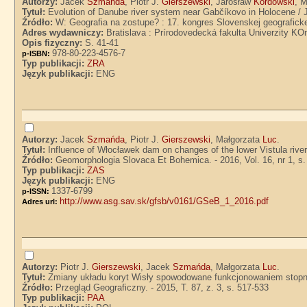
Autorzy:
Jacek
Szmańda
, Piotr J.
Gierszewski
, Jarosław
Kordowski
, 
Tytuł:
Evolution of Danube river system near Gabčíkovo in Holocene /
Źródło:
W: Geografia na zostupe? : 17. kongres Slovenskej geografickej 
Adres wydawniczy:
Bratislava : Prírodovedecká fakulta Univerzity K
Opis fizyczny:
S. 41-41
978-80-223-4576-7
p-ISBN:
Typ publikacji:
ZRA
Język publikacji:
ENG
Autorzy:
Jacek
Szmańda
, Piotr J.
Gierszewski
, Małgorzata
Luc
.
Tytuł:
Influence of Włocławek dam on changes of the lower Vistula rive
Źródło:
Geomorphologia Slovaca Et Bohemica. - 2016, Vol. 16, nr 1, s.
Typ publikacji:
ZAS
Język publikacji:
ENG
1337-6799
p-ISSN:
http://www.asg.sav.sk/gfsb/v0161/GSeB_1_2016.pdf
Adres url:
Autorzy:
Piotr J.
Gierszewski
, Jacek
Szmańda
, Małgorzata
Luc
.
Tytuł:
Zmiany układu koryt Wisły spowodowane funkcjonowaniem stopnia
Źródło:
Przegląd Geograficzny. - 2015, T. 87, z. 3, s. 517-533
Typ publikacji:
PAA