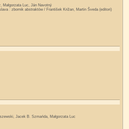
ý, Małgorzata Luc, Ján Navotný
lava : zbornik abstraktów / František Križan, Martin Šveda (editori)
erszewski, Jacek B. Szmańda, Małgorzata Luc