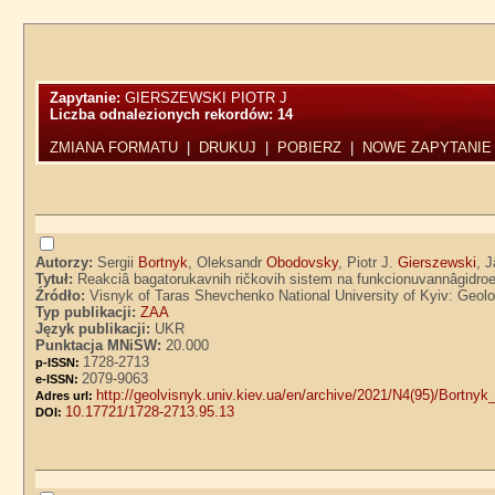
Zapytanie:
GIERSZEWSKI PIOTR J
Liczba odnalezionych rekordów:
14
ZMIANA FORMATU
|
DRUKUJ
|
POBIERZ
|
NOWE ZAPYTANIE
Autorzy:
Sergii
Bortnyk
, Oleksandr
Obodovsky
, Piotr J.
Gierszewski
, 
Tytuł:
Reakciâ bagatorukavnih ričkovih sistem na funkcionuvannâgidroe
Źródło:
Visnyk of Taras Shevchenko National University of Kyiv: Geolog
Typ publikacji:
ZAA
Język publikacji:
UKR
Punktacja MNiSW:
20.000
1728-2713
p-ISSN:
2079-9063
e-ISSN:
http://geolvisnyk.univ.kiev.ua/en/archive/2021/N4(95)/Bortn
Adres url:
10.17721/1728-2713.95.13
DOI: