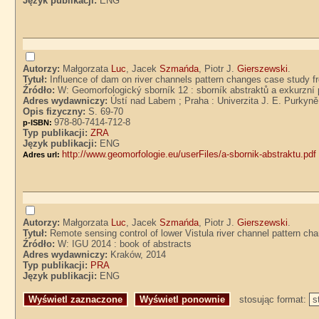
Język publikacji:
ENG
Autorzy:
Małgorzata
Luc
, Jacek
Szmańda
, Piotr J.
Gierszewski
.
Tytuł:
Influence of dam on river channels pattern changes case study f
Źródło:
W: Geomorfologický sborník 12 : sborník abstraktů a exkurzní
Adres wydawniczy:
Ústí nad Labem ; Praha : Univerzita J. E. Purkyn
Opis fizyczny:
S. 69-70
978-80-7414-712-8
p-ISBN:
Typ publikacji:
ZRA
Język publikacji:
ENG
http://www.geomorfologie.eu/userFiles/a-sbornik-abstraktu.pdf
Adres url:
Autorzy:
Małgorzata
Luc
, Jacek
Szmańda
, Piotr J.
Gierszewski
.
Tytuł:
Remote sensing control of lower Vistula river channel pattern c
Źródło:
W: IGU 2014 : book of abstracts
Adres wydawniczy:
Kraków, 2014
Typ publikacji:
PRA
Język publikacji:
ENG
stosując format: