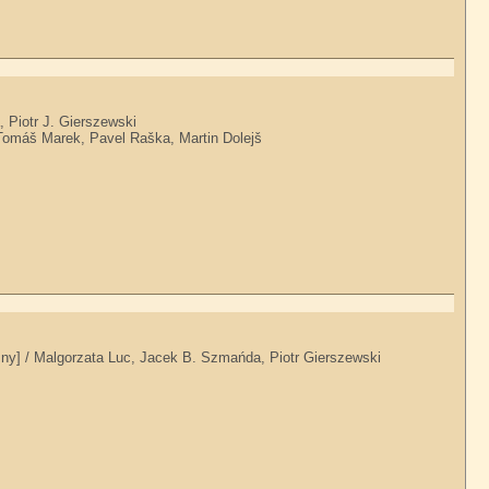
, Piotr J. Gierszewski
 Tomáš Marek, Pavel Raška, Martin Dolejš
czny] / Malgorzata Luc, Jacek B. Szmańda, Piotr Gierszewski