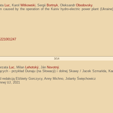
ata
Luc
, Karol
Witkowski
, Sergii
Bortnyk
, Oleksandr
Obodovsky
.
sion caused by the operation of the Kaniv hydro-electric power plant (Ukra
y
16221001247
3/14
orzata
Luc
, Milan
Lehotský
, Ján
Novotný
.
ch - przykład Dunaju (na Słowacji) i dolnej Skawy / Jacek Szmańda, Karo
d redakcją Elżbiety Gorczycy, Anny Michno, Jolanty Święchowicz
ennej UJ, 2021