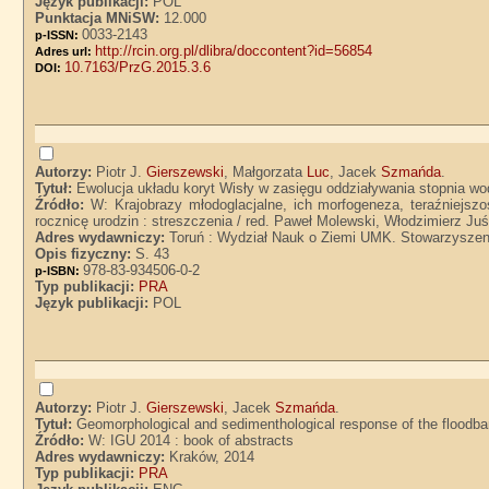
Język publikacji:
POL
Punktacja MNiSW:
12.000
0033-2143
p-ISSN:
http://rcin.org.pl/dlibra/doccontent?id=56854
Adres url:
10.7163/PrzG.2015.3.6
DOI:
Autorzy:
Piotr J.
Gierszewski
, Małgorzata
Luc
, Jacek
Szmańda
.
Tytuł:
Ewolucja układu koryt Wisły w zasięgu oddziaływania stopnia w
Źródło:
W: Krajobrazy młodoglacjalne, ich morfogeneza, teraźniejs
rocznicę urodzin : streszczenia / red. Paweł Molewski, Włodzimierz Ju
Adres wydawniczy:
Toruń : Wydział Nauk o Ziemi UMK. Stowarzyszen
Opis fizyczny:
S. 43
978-83-934506-0-2
p-ISBN:
Typ publikacji:
PRA
Język publikacji:
POL
Autorzy:
Piotr J.
Gierszewski
, Jacek
Szmańda
.
Tytuł:
Geomorphological and sedimenthological response of the floodban
Źródło:
W: IGU 2014 : book of abstracts
Adres wydawniczy:
Kraków, 2014
Typ publikacji:
PRA