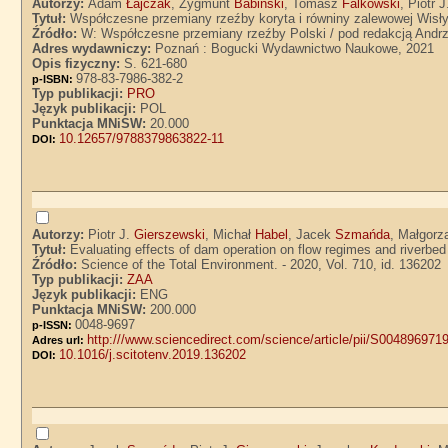
Autorzy:
Adam
Łajczak
, Zygmunt
Babiński
, Tomasz
Falkowski
, Piotr 
Tytuł:
Współczesne przemiany rzeźby koryta i równiny zalewowej Wisł
Źródło:
W: Współczesne przemiany rzeźby Polski / pod redakcją Andrz
Adres wydawniczy:
Poznań : Bogucki Wydawnictwo Naukowe, 2021
Opis fizyczny:
S. 621-680
978-83-7986-382-2
p-ISBN:
Typ publikacji:
PRO
Język publikacji:
POL
Punktacja MNiSW:
20.000
10.12657/9788379863822-11
DOI:
Autorzy:
Piotr J.
Gierszewski
, Michał
Habel
, Jacek
Szmańda
, Małgorz
Tytuł:
Evaluating effects of dam operation on flow regimes and riverb
Źródło:
Science of the Total Environment. - 2020, Vol. 710, id. 136202
Typ publikacji:
ZAA
Język publikacji:
ENG
Punktacja MNiSW:
200.000
0048-9697
p-ISSN:
http:///www.sciencedirect.com/science/article/pii/S00489697
Adres url:
10.1016/j.scitotenv.2019.136202
DOI: