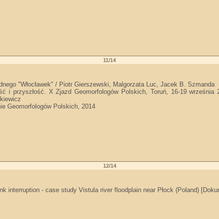
11/14
odnego "Włocławek" / Piotr Gierszewski, Malgorzata Luc, Jacek B. Szmanda
zość i przyszłość. X Zjazd Geomorfologów Polskich, Toruń, 16-19 września
śkiewicz
ie Geomorfologów Polskich, 2014
12/14
k interruption - case study Vistula river floodplain near Płock (Poland) [Do