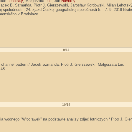
Milan
Lehotský
, Małgorzata
Luc
, Ján
Navotný
.
 Jacek B. Szmańda, Piotr J. Gierszewski, Jarosław Kordowski, Milan Lehotsk
spoločnosti ; 24. zjazd Českej geografickej společnosti 5. - 7. 9. 2018 Bratis
Omenského v Bratislave
9/14
r channel pattern / Jacek Szmańda, Piotr J. Gierszewski, Małgorzata Luc
 48
10/14
 wodnego "Włocławek" na podstawie analizy zdjęć lotniczych / Piotr J. Gi