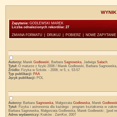
WYNIK
Zapytanie:
GODLEWSKI MAREK
Liczba odnalezionych rekordów:
27
ZMIANA FORMATU
|
DRUKUJ
|
POBIERZ
|
NOWE ZAPYTANIE
Autorzy:
Marek
Godlewski
, Barbara
Sagnowska
, Jadwiga
Salach
.
Tytuł:
O maturze z fizyki 2008 / Marek Godlewski, Barbara Sagnowska
Źródło:
Fizyka w Szkole. - 2008, nr 5, s. 53-57
Typ publikacji:
PAA
Język publikacji:
POL
Autorzy:
Barbara
Sagnowska
, Małgorzata
Godlewska
, Marek
Godlewsk
Tytuł:
Fizyka i astronomia dla każdego : program kształcenia w zakre
Barbara Sagnowska, Małgorzata Godlewska, Marek Godlewski ; [pod re
Adres wydawniczy:
Kraków : ZamKor, 2007