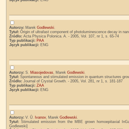
Autorzy:
Marek
Godlewski
.
Tytuł:
Origin of ultrafast component of photoluminescence decay in nanos
Źródło:
Acta Physica Polonica. A. - 2005, Vol. 107, nr 1, s. 65-74
Typ publikacji:
PAA
Język publikacji:
ENG
Autorzy:
S.
Miasojedovas
, Marek
Godlewski
.
Tytuł:
Spontaneous and stimulated emission in quantum structures grow
Źródło:
Journal of Crystal Growth. - 2005, Vol. 281, nr 1, s. 181-187
Typ publikacji:
ZAA
Język publikacji:
ENG
Autorzy:
V. Û.
Ivanov
, Marek
Godlewski
.
Tytuł:
Stimulated emission from the MBE grown homoepitaxial InGa
Godlewski]