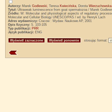
Autorzy:
Marek
Godlewski
, Teresa
Kwiecińska
, Dorota
Wierzuchowska
Tytuł:
Ultraweak luminescence from goat spermatozoa / Marek Godlewsk
Źródło:
W: Molecular and physiological aspects of regulatory process
Molecular and Cellular Biology UNESCO/PAS / ed. by Henryk Lach
Adres wydawniczy:
Cracow : Wydaw. Naukowe AP, 2001
Opis fizyczny:
S. 103-105
Typ publikacji:
PRR
Język publikacji:
ENG
stosując format: