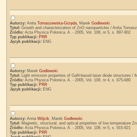
Autorzy:
Anita
Tomaszewska-Grzęda
, Marek
Godlewski
.
Tytuł:
Growth and characterization of ZnO nanoparticles / Anita Tomas
Źródło:
Acta Physica Polonica. A. - 2005, Vol. 108, nr 5, s. 897-902
Typ publikacji:
PRR
Język publikacji:
ENG
Autorzy:
Marek
Godlewski
.
Tytuł:
Light emission properties of GaN-based laser diode structures / M
Źródło:
Acta Physica Polonica. A. - 2005, Vol. 108, nr 4, s. 675-680
Typ publikacji:
PRR
Język publikacji:
ENG
Autorzy:
Anna
Wójcik
, Marek
Godlewski
.
Tytuł:
Magnetic, structural, and optical properties of low temperature 
Źródło:
Acta Physica Polonica. A. - 2005, Vol. 108, nr 5, s. 915-921
Typ publikacji:
PRR
Język publikacji:
ENG