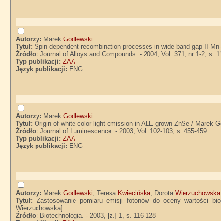
Autorzy:
Marek
Godlewski
.
Tytuł:
Spin-dependent recombination processes in wide band gap II-Mn-
Źródło:
Journal of Alloys and Compounds. - 2004, Vol. 371, nr 1-2, s. 1
Typ publikacji:
ZAA
Język publikacji:
ENG
Autorzy:
Marek
Godlewski
.
Tytuł:
Origin of white color light emission in ALE-grown ZnSe / Marek Go
Źródło:
Journal of Luminescence. - 2003, Vol. 102-103, s. 455-459
Typ publikacji:
ZAA
Język publikacji:
ENG
Autorzy:
Marek
Godlewski
, Teresa
Kwiecińska
, Dorota
Wierzuchowska
Tytuł:
Zastosowanie pomiaru emisji fotonów do oceny wartości bio
Wierzuchowska]
Źródło:
Biotechnologia. - 2003, [z.] 1, s. 116-128