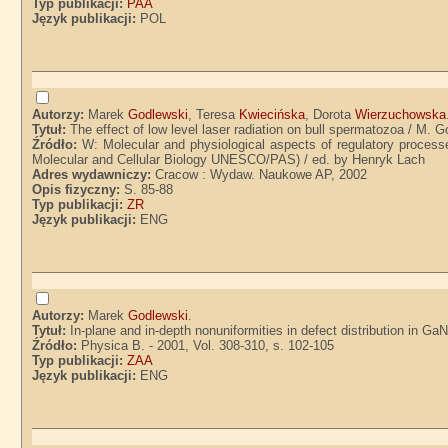
Typ publikacji:
PAA
Język publikacji:
POL
Autorzy:
Marek
Godlewski
, Teresa
Kwiecińska
, Dorota
Wierzuchowska
Tytuł:
The effect of low level laser radiation on bull spermatozoa / M. 
Źródło:
W: Molecular and physiological aspects of regulatory process
Molecular and Cellular Biology UNESCO/PAS) / ed. by Henryk Lach
Adres wydawniczy:
Cracow : Wydaw. Naukowe AP, 2002
Opis fizyczny:
S. 85-88
Typ publikacji:
ZR
Język publikacji:
ENG
Autorzy:
Marek
Godlewski
.
Tytuł:
In-plane and in-depth nonuniformities in defect distribution in G
Źródło:
Physica B. - 2001, Vol. 308-310, s. 102-105
Typ publikacji:
ZAA
Język publikacji:
ENG