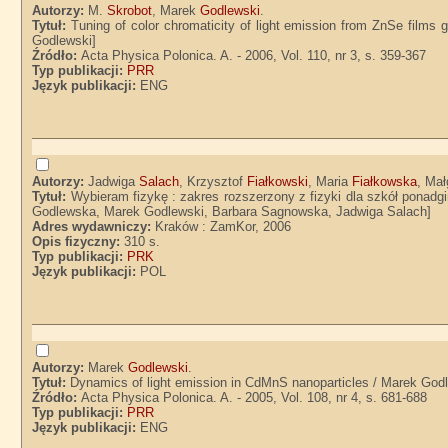
Autorzy:
M.
Skrobot
, Marek
Godlewski
.
Tytuł:
Tuning of color chromaticity of light emission from ZnSe films
Godlewski]
Źródło:
Acta Physica Polonica. A. - 2006, Vol. 110, nr 3, s. 359-367
Typ publikacji:
PRR
Język publikacji:
ENG
Autorzy:
Jadwiga
Salach
, Krzysztof
Fiałkowski
, Maria
Fiałkowska
, Ma
Tytuł:
Wybieram fizykę : zakres rozszerzony z fizyki dla szkół ponadgi
Godlewska, Marek Godlewski, Barbara Sagnowska, Jadwiga Salach]
Adres wydawniczy:
Kraków : ZamKor, 2006
Opis fizyczny:
310 s.
Typ publikacji:
PRK
Język publikacji:
POL
Autorzy:
Marek
Godlewski
.
Tytuł:
Dynamics of light emission in CdMnS nanoparticles / Marek Godle
Źródło:
Acta Physica Polonica. A. - 2005, Vol. 108, nr 4, s. 681-688
Typ publikacji:
PRR
Język publikacji:
ENG