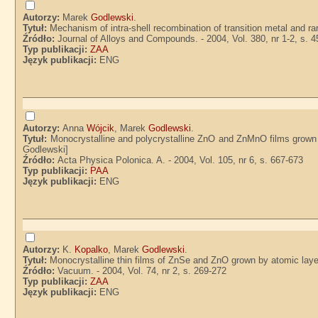
Autorzy:
Marek
Godlewski
.
Tytuł:
Mechanism of intra-shell recombination of transition metal and ra
Źródło:
Journal of Alloys and Compounds. - 2004, Vol. 380, nr 1-2, s. 4
Typ publikacji:
ZAA
Język publikacji:
ENG
Autorzy:
Anna
Wójcik
, Marek
Godlewski
.
Tytuł:
Monocrystalline and polycrystalline ZnO and ZnMnO films grown b
Godlewski]
Źródło:
Acta Physica Polonica. A. - 2004, Vol. 105, nr 6, s. 667-673
Typ publikacji:
PAA
Język publikacji:
ENG
Autorzy:
K.
Kopalko
, Marek
Godlewski
.
Tytuł:
Monocrystalline thin films of ZnSe and ZnO grown by atomic laye
Źródło:
Vacuum. - 2004, Vol. 74, nr 2, s. 269-272
Typ publikacji:
ZAA
Język publikacji:
ENG