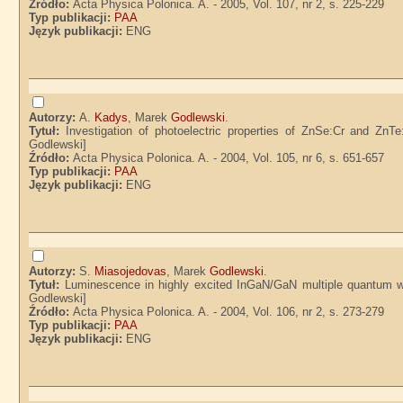
Źródło:
Acta Physica Polonica. A. - 2005, Vol. 107, nr 2, s. 225-229
Typ publikacji:
PAA
Język publikacji:
ENG
Autorzy:
A.
Kadys
, Marek
Godlewski
.
Tytuł:
Investigation of photoelectric properties of ZnSe:Cr and Zn
Godlewski]
Źródło:
Acta Physica Polonica. A. - 2004, Vol. 105, nr 6, s. 651-657
Typ publikacji:
PAA
Język publikacji:
ENG
Autorzy:
S.
Miasojedovas
, Marek
Godlewski
.
Tytuł:
Luminescence in highly excited InGaN/GaN multiple quantum w
Godlewski]
Źródło:
Acta Physica Polonica. A. - 2004, Vol. 106, nr 2, s. 273-279
Typ publikacji:
PAA
Język publikacji:
ENG