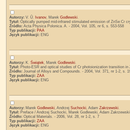
Autorzy:
V. Û.
Ivanov
, Marek
Godlewski
.
Tytuł:
Optically pumped mid-infrared stimulated emission of ZnSe:Cr cry
Źródło:
Acta Physica Polonica. A. - 2004, Vol. 105, nr 6, s. 553-558
Typ publikacji:
PAA
Język publikacji:
ENG
Autorzy:
K.
Świątek
, Marek
Godlewski
.
Tytuł:
Photo-ESR and optical studies of Cr photoionization transition i
Źródło:
Journal of Alloys and Compounds. - 2004, Vol. 371, nr 1-2, s. 
Typ publikacji:
ZAA
Język publikacji:
ENG
Autorzy:
Marek
Godlewski
, Andrzej
Suchocki
, Adam
Zakrzewski
.
Tytuł:
Preface / Andrzej Suchocki, Marek Godlewski, Adam Zakrzewski
Źródło:
Optical Materials. - 2006, Vol. 28, nr 1-2, s. 7
Typ publikacji:
ZAA
Język publikacji:
ENG