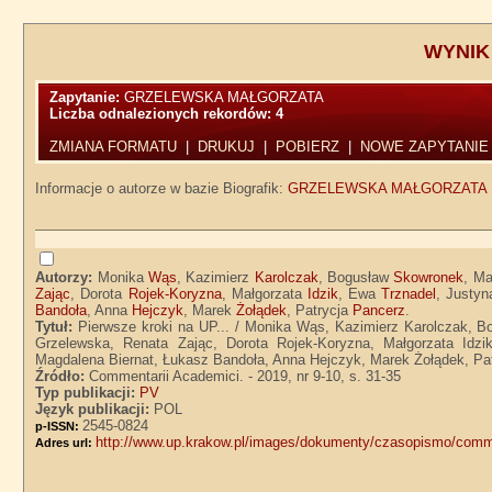
WYNIK
Zapytanie:
GRZELEWSKA MAŁGORZATA
Liczba odnalezionych rekordów:
4
ZMIANA FORMATU
|
DRUKUJ
|
POBIERZ
|
NOWE ZAPYTANIE
Informacje o autorze w bazie Biografik:
GRZELEWSKA MAŁGORZATA
Autorzy:
Monika
Wąs
, Kazimierz
Karolczak
, Bogusław
Skowronek
, M
Zając
, Dorota
Rojek-Koryzna
, Małgorzata
Idzik
, Ewa
Trznadel
, Justy
Bandoła
, Anna
Hejczyk
, Marek
Żołądek
, Patrycja
Pancerz
.
Tytuł:
Pierwsze kroki na UP... / Monika Wąs, Kazimierz Karolczak, B
Grzelewska, Renata Zając, Dorota Rojek-Koryzna, Małgorzata Idz
Magdalena Biernat, Łukasz Bandoła, Anna Hejczyk, Marek Żołądek, Pa
Źródło:
Commentarii Academici. - 2019, nr 9-10, s. 31-35
Typ publikacji:
PV
Język publikacji:
POL
2545-0824
p-ISSN:
http://www.up.krakow.pl/images/dokumenty/czasopismo/comme
Adres url: