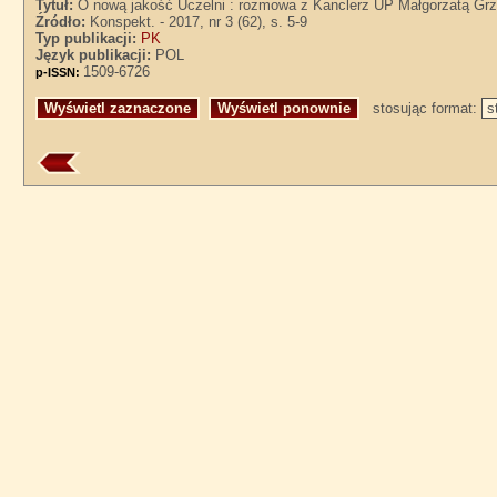
Tytuł:
O nową jakość Uczelni : rozmowa z Kanclerz UP Małgorzatą Grz
Źródło:
Konspekt. - 2017, nr 3 (62), s. 5-9
Typ publikacji:
PK
Język publikacji:
POL
1509-6726
p-ISSN:
stosując format: