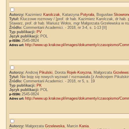
Autorzy:
Kazimierz
Karolczak
, Katarzyna
Potyrała
, Bogusław
Skowron
Tytuł:
Kluczowe rozmowy / [prof. dr hab. Kazimierz Karolczak, dr hab. 
Stawarz, prof. dr hab. Mariusz Wołos, mgr Małgorzata Grzelewska w 
Źródło:
Commentarii Academici. - 2018, nr 3-4, s. 1-13 [II]
Typ publikacji:
PV
Język publikacji:
POL
2545-0824
p-ISSN:
http://www.up.krakow.pl/images/dokumenty/czasopismo/Comm
Adres url:
Autorzy:
Andrzej
Pikulski
, Dorota
Rojek-Koryzna
, Małgorzata
Grzelews
Tytuł:
Nie boję się nowych wyzwań / rozmawiała [z Andrzejem Pikulsk
Źródło:
Commentarii Academici. - 2018, nr 5, s. 19
Typ publikacji:
PK
Język publikacji:
POL
2545-0824
p-ISSN:
http://www.up.krakow.pl/images/dokumenty/czasopismo/Comm
Adres url:
Autorzy:
Małgorzata
Grzelewska
, Marcin
Kania
.