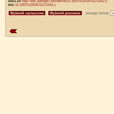
http://link.springer.com/article/10.1007/s10535-012-0142-y
Adres url:
10.1007/s10535-012-0142-y
DOI:
stosując format: