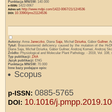
Punktacja MNiSW:
140.000
1422-0067
e-ISSN:
http://www.mdpi.com/1422-0067/21/12/4536
Adres url:
10.3390/ijms21124536
DOI:
Autorzy:
Anna
Janeczko
, Diana
Saja
, Michał
Dziurka
, Gábor
Gullner
, 
Tytuł:
Brassinosteroid deficiency caused by the mutation of the Hv
Diana Saja, Michał Dziurka, Gábor Gullner, Andrzej Kornaś, Andrzej 
Źródło:
Physiological and Molecular Plant Pathology. - 2019, Vol. 108, 
Typ publikacji:
ZAA
Język publikacji:
ENG
Punktacja MNiSW:
70.000
Inne bazy podające opis:
Scopus
0885-5765
p-ISSN:
10.1016/j.pmpp.2019.1
DOI: