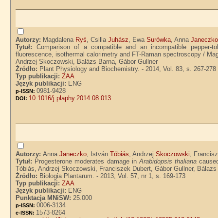
Autorzy:
Magdalena
Ryś
, Csilla
Juhász
, Ewa
Surówka
, Anna
Janeczk
Tytuł:
Comparison of a compatible and an incompatible pepper-tob
fluorescence, isothermal calorimetry and FT-Raman spectroscopy / Ma
Andrzej Skoczowski, Balázs Barna, Gábor Gullner
Źródło:
Plant Physiology and Biochemistry. - 2014, Vol. 83, s. 267-278
Typ publikacji:
ZAA
Język publikacji:
ENG
0981-9428
p-ISSN:
10.1016/j.plaphy.2014.08.013
DOI:
Autorzy:
Anna
Janeczko
, István
Tóbiás
, Andrzej
Skoczowski
, Francis
Tytuł:
Progesterone moderates damage in
Arabidopsis thaliana
caused
Tóbiás, Andrzej Skoczowski, Franciszek Dubert, Gábor Gullner, Bálazs
Źródło:
Biologia Plantarum. - 2013, Vol. 57, nr 1, s. 169-173
Typ publikacji:
ZAA
Język publikacji:
ENG
Punktacja MNiSW:
25.000
0006-3134
p-ISSN:
1573-8264
e-ISSN: