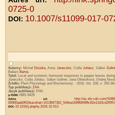
Adres url:
0725-0
10.1007/s11099-017-07
DOI:
Autorzy:
Michał
Dziurka
, Anna
Janeczko
, Csilla
Juhász
, Gábor
Gulln
Balázs
Barna
.
Tytuł:
Local and systemic hormonal responses in pepper leaves during
Janeczko, Csilla Juhász, Gábor Gullner, Jana Oklestková, Ondrej Nová
Źródło:
Plant Physiology and Biochemistry. - 2016, Vol. 109, s. 355-36
Typ publikacji:
ZAA
Język publikacji:
ENG
0981-9428
p-ISSN:
http://ac.els-cdn.com/S0
Adres url:
00000aab0f02&acdnat=1513847362_544ea169968498c82e12d3cd2f0f5
10.1016/j.plaphy.2016.10.013
DOI: