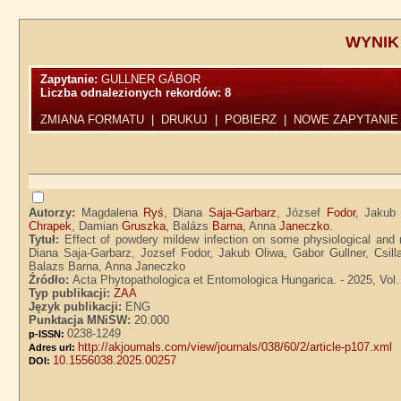
WYNIK
Zapytanie:
GULLNER GÁBOR
Liczba odnalezionych rekordów:
8
ZMIANA FORMATU
|
DRUKUJ
|
POBIERZ
|
NOWE ZAPYTANIE
Autorzy:
Magdalena
Ryś
, Diana
Saja-Garbarz
, József
Fodor
, Jaku
Chrapek
, Damian
Gruszka
, Balázs
Barna
, Anna
Janeczko
.
Tytuł:
Effect of powdery mildew infection on some physiological and
Diana Saja-Garbarz, Jozsef Fodor, Jakub Oliwa, Gabor Gullner, Csi
Balazs Barna, Anna Janeczko
Źródło:
Acta Phytopathologica et Entomologica Hungarica. - 2025, Vol. 
Typ publikacji:
ZAA
Język publikacji:
ENG
Punktacja MNiSW:
20.000
0238-1249
p-ISSN:
http://akjournals.com/view/journals/038/60/2/article-p107.xml
Adres url:
10.1556038.2025.00257
DOI: