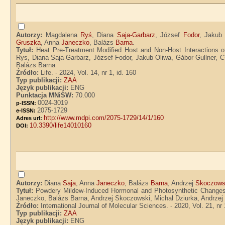
Autorzy:
Magdalena
Ryś
, Diana
Saja-Garbarz
, József
Fodor
, Jaku
Gruszka
, Anna
Janeczko
, Balázs
Barna
.
Tytuł:
Heat Pre-Treatment Modified Host and Non-Host Interactions 
Rys, Diana Saja-Garbarz, József Fodor, Jakub Oliwa, Gábor Gullner, 
Balázs Barna
Źródło:
Life. - 2024, Vol. 14, nr 1, id. 160
Typ publikacji:
ZAA
Język publikacji:
ENG
Punktacja MNiSW:
70.000
0024-3019
p-ISSN:
2075-1729
e-ISSN:
http://www.mdpi.com/2075-1729/14/1/160
Adres url:
10.3390/life14010160
DOI:
Autorzy:
Diana
Saja
, Anna
Janeczko
, Balázs
Barna
, Andrzej
Skoczows
Tytuł:
Powdery Mildew-Induced Hormonal and Photosynthetic Changes i
Janeczko, Balázs Barna, Andrzej Skoczowski, Michał Dziurka, Andrzej
Źródło:
International Journal of Molecular Sciences. - 2020, Vol. 21, nr 
Typ publikacji:
ZAA
Język publikacji:
ENG