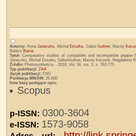
Autorzy:
Anna
Janeczko
, Michał
Dziurka
, Gábor
Gullner
, Maciej
Kocur
Balázs
Barna
.
Tytuł:
Comparative studies of compatible and incompatible pepper-
T
Janeczko, Michał Dziurka, GáborGullner, Maciej Kocurek, Magdalena Ry
Źródło:
Photosynthetica. - 2018, Vol. 56, iss. 3, s. 763-775
Typ publikacji:
ZAA
Język publikacji:
ENG
Punktacja MNiSW:
25.000
Inne bazy podające opis:
Scopus
0300-3604
p-ISSN:
1573-9058
e-ISSN:
http://link.spri