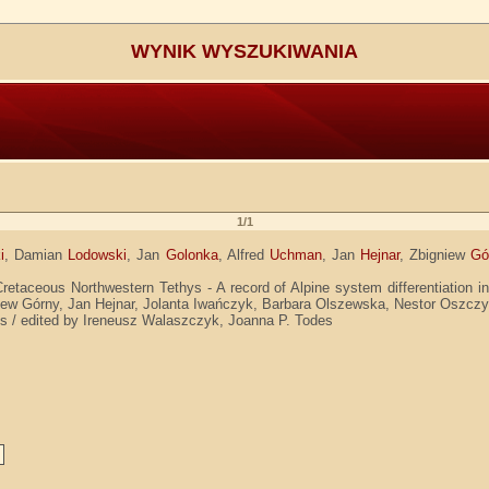
WYNIK WYSZUKIWANIA
1/1
i
, Damian
Lodowski
, Jan
Golonka
, Alfred
Uchman
, Jan
Hejnar
, Zbigniew
Gó
retaceous Northwestern Tethys - A record of Alpine system differentiation 
iew Górny, Jan Hejnar, Jolanta Iwańczyk, Barbara Olszewska, Nestor Oszczy
des / edited by Ireneusz Walaszczyk, Joanna P. Todes