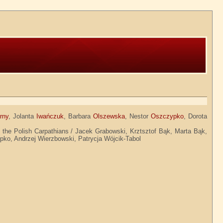
rny
, Jolanta
Iwańczuk
, Barbara
Olszewska
, Nestor
Oszczypko
, Dorota
in the Polish Carpathians / Jacek Grabowski, Krztsztof Bąk, Marta Bąk,
pko, Andrzej Wierzbowski, Patrycja Wójcik-Tabol