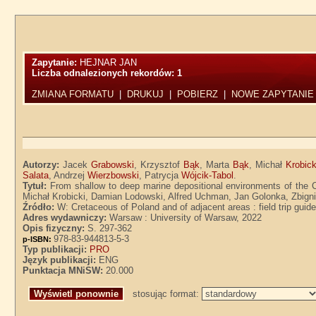
Zapytanie:
HEJNAR JAN
Liczba odnalezionych rekordów:
1
ZMIANA FORMATU
|
DRUKUJ
|
POBIERZ
|
NOWE ZAPYTANIE
Autorzy:
Jacek
Grabowski
, Krzysztof
Bąk
, Marta
Bąk
, Michał
Krobick
Salata
, Andrzej
Wierzbowski
, Patrycja
Wójcik-Tabol
.
Tytuł:
From shallow to deep marine depositional environments of the C
Michał Krobicki, Damian Lodowski, Alfred Uchman, Jan Golonka, Zbign
Źródło:
W: Cretaceous of Poland and of adjacent areas : field trip gui
Adres wydawniczy:
Warsaw : University of Warsaw, 2022
Opis fizyczny:
S. 297-362
978-83-944813-5-3
p-ISBN:
Typ publikacji:
PRO
Język publikacji:
ENG
Punktacja MNiSW:
20.000
stosując format: