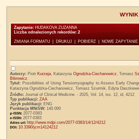
WYNIK
Zapytanie:
HUDAKOVA ZUZANNA
Liczba odnalezionych rekordów:
2
ZMIANA FORMATU
|
DRUKUJ
|
POBIERZ
|
NOWE ZAPYTANIE
Autorzy:
Piotr
Kurzeja
, Katarzyna
Ogrodzka-Ciechanowicz
, Tomasz
Sz
Bibrowicz
.
Tytuł:
Possibilities of Using Tensiomyography to Assess Early Changes
Katarzyna Ogrodzka-Ciechanowicz, Tomasz Szurmik, Edyta Daszkiewicz
Źródło:
Journal of Clinical Medicine. - 2025, Vol. 14, iss. 12, id, 4212
Typ publikacji:
ZAA
Język publikacji:
ENG
Punktacja MNiSW:
140.000
2077-0383
p-ISSN:
2077-0383
e-ISSN:
http://www.mdpi.com/2077-0383/14/12/4212
Adres url:
10.3390/jcm14124212
DOI: