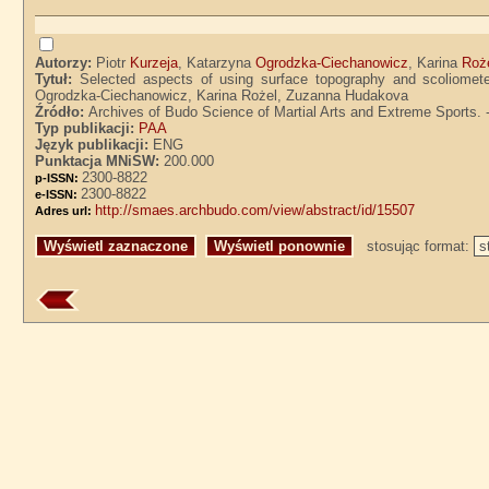
Autorzy:
Piotr
Kurzeja
, Katarzyna
Ogrodzka-Ciechanowicz
, Karina
Roż
Tytuł:
Selected aspects of using surface topography and scoliometer
Ogrodzka-Ciechanowicz, Karina Rożel, Zuzanna Hudakova
Źródło:
Archives of Budo Science of Martial Arts and Extreme Sports. - 
Typ publikacji:
PAA
Język publikacji:
ENG
Punktacja MNiSW:
200.000
2300-8822
p-ISSN:
2300-8822
e-ISSN:
http://smaes.archbudo.com/view/abstract/id/15507
Adres url:
stosując format: