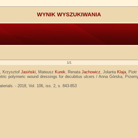
WYNIK WYSZUKIWANIA
1/1
z
, Krzysztof
Jasiński
, Mateusz
Kurek
, Renata
Jachowicz
, Jolanta
Klaja
, Piot
etric polymeric wound dressings for decubitus ulcers / Anna Górska, Prze
erials. - 2018, Vol. 106, iss. 2, s. 843-853