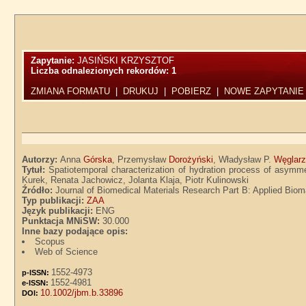
Zapytanie:
JASIŃSKI KRZYSZTOF
Liczba odnalezionych rekordów:
1
ZMIANA FORMATU
|
DRUKUJ
|
POBIERZ
|
NOWE ZAPYTANIE
Autorzy:
Anna
Górska
, Przemysław
Dorożyński
, Władysław P.
Węglar
Tytuł:
Spatiotemporal characterization of hydration process of asymm
Kurek, Renata Jachowicz, Jolanta Klaja, Piotr Kulinowski
Źródło:
Journal of Biomedical Materials Research Part B: Applied Biomat
Typ publikacji:
ZAA
Język publikacji:
ENG
Punktacja MNiSW:
30.000
Inne bazy podające opis:
Scopus
Web of Science
1552-4973
p-ISSN:
1552-4981
e-ISSN:
10.1002/jbm.b.33896
DOI: