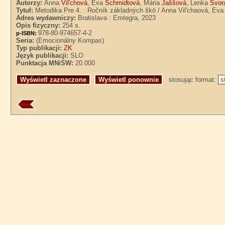
Autorzy:
Anna
Vil'chová
, Eva
Schmidtová
, Mária
Jaššová
, Lenka
Svor
Tytuł:
Metodika Pre 4. : Ročník základných škō / Anna Vil'chaová, Eva
Adres wydawniczy:
Bratislava : Emtegra, 2023
Opis fizyczny:
254 s.
978-80-974657-4-2
p-ISBN:
Seria:
(Emocionálny Kompas)
Typ publikacji:
ZK
Język publikacji:
SLO
Punktacja MNiSW:
20.000
stosując format: