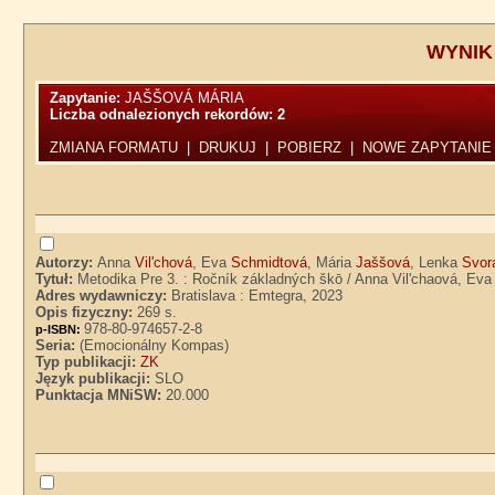
WYNIK
Zapytanie:
JAŠŠOVÁ MÁRIA
Liczba odnalezionych rekordów:
2
ZMIANA FORMATU
|
DRUKUJ
|
POBIERZ
|
NOWE ZAPYTANIE
Autorzy:
Anna
Vil'chová
, Eva
Schmidtová
, Mária
Jaššová
, Lenka
Svor
Tytuł:
Metodika Pre 3. : Ročník základných škō / Anna Vil'chaová, Eva
Adres wydawniczy:
Bratislava : Emtegra, 2023
Opis fizyczny:
269 s.
978-80-974657-2-8
p-ISBN:
Seria:
(Emocionálny Kompas)
Typ publikacji:
ZK
Język publikacji:
SLO
Punktacja MNiSW:
20.000