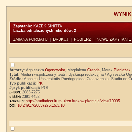
WYNIK
Zapytanie:
KAZEK SINITTA
Liczba odnalezionych rekordów:
2
ZMIANA FORMATU
|
DRUKUJ
|
POBIERZ
|
NOWE ZAPYTANIE
Autorzy:
Agnieszka
Ogonowska
, Magdalena
Grenda
, Marek
Pieniążek
Tytuł:
Media i współczesny teatr : dyskusja redakcyjna / Agnieszka 
Źródło:
Annales Universitatis Paedagogicae Cracoviensis. Studia de Cult
Typ publikacji:
PK
Język publikacji:
POL
2083-7275
p-ISSN:
2391-4432
e-ISSN:
http://studiadecultura.uken.krakow.pl/article/view/10995
Adres url:
10.24917/20837275.15.3.10
DOI: