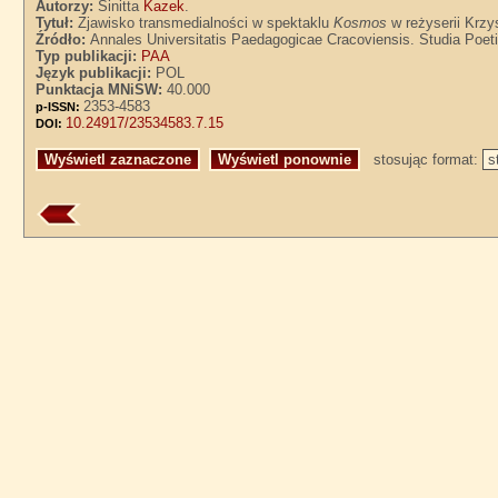
Autorzy:
Sinitta
Kazek
.
Tytuł:
Zjawisko transmedialności w spektaklu
Kosmos
w reżyserii Krzy
Źródło:
Annales Universitatis Paedagogicae Cracoviensis. Studia Poetic
Typ publikacji:
PAA
Język publikacji:
POL
Punktacja MNiSW:
40.000
2353-4583
p-ISSN:
10.24917/23534583.7.15
DOI:
stosując format: