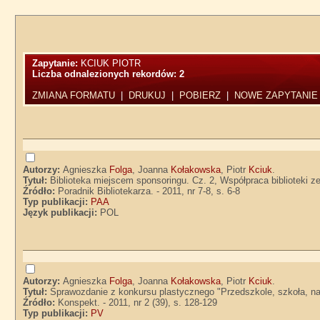
Zapytanie:
KCIUK PIOTR
Liczba odnalezionych rekordów:
2
ZMIANA FORMATU
|
DRUKUJ
|
POBIERZ
|
NOWE ZAPYTANIE
Autorzy:
Agnieszka
Folga
, Joanna
Kołakowska
, Piotr
Kciuk
.
Tytuł:
Biblioteka miejscem sponsoringu. Cz. 2, Współpraca biblioteki
Źródło:
Poradnik Bibliotekarza. - 2011, nr 7-8, s. 6-8
Typ publikacji:
PAA
Język publikacji:
POL
Autorzy:
Agnieszka
Folga
, Joanna
Kołakowska
, Piotr
Kciuk
.
Tytuł:
Sprawozdanie z konkursu plastycznego "Przedszkole, szkoła, na
Źródło:
Konspekt. - 2011, nr 2 (39), s. 128-129
Typ publikacji:
PV