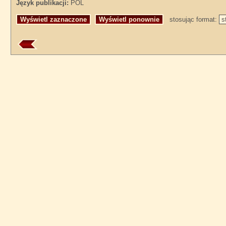
Język publikacji:
POL
stosując format: