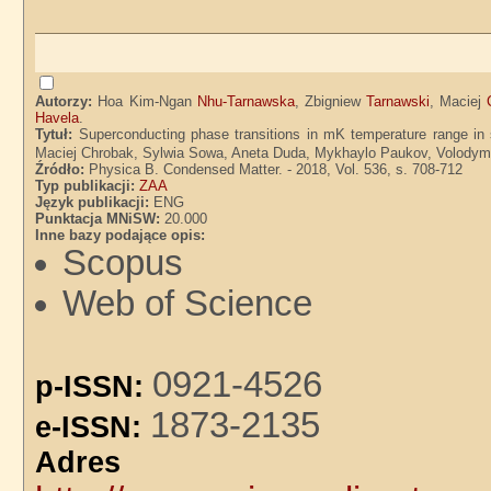
Autorzy:
Hoa Kim-Ngan
Nhu-Tarnawska
, Zbigniew
Tarnawski
, Maciej
Havela
.
Tytuł:
Superconducting phase transitions in mK temperature range in 
Maciej Chrobak, Sylwia Sowa, Aneta Duda, Mykhaylo Paukov, Volodymy
Źródło:
Physica B. Condensed Matter. - 2018, Vol. 536, s. 708-712
Typ publikacji:
ZAA
Język publikacji:
ENG
Punktacja MNiSW:
20.000
Inne bazy podające opis:
Scopus
Web of Science
0921-4526
p-ISSN:
1873-2135
e-ISSN:
Adre