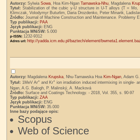
Autorzy:
Sylwia
Sowa
, Hoa Kim-Ngan
Tarnawska-Nhu
, Magdalena
Kru
Tytuł:
Stabilization of the cubic y-U structure in U-T alloys (T = 
Klimczak, Volodymyr Buturlim, Daria Drozdenko, Peter Minarik, Ladisl
Źródło:
Journal of Machine Construction and Maintenance. Problemy Eks
Typ publikacji:
PAA
Język publikacji:
ENG
Punktacja MNiSW:
5.000
1232-9312
p-ISSN:
http://yadda.icm.edu.pl/baztech/element/bwmeta1.element.b
Adres url:
Autorzy:
Magdalena
Krupska
, Nhu-Tarnawska Hoa
Kim-Ngan
, Adam G
+
+
Tytuł:
1MeV Ar
and Kr
ion irradiation induced intermixing in single- a
Ngan, A.G. Balogh, P. Malinský, A. Macková
Źródło:
Surface and Coatings Technology. - 2018, Vol. 355, s. 90-97
Typ publikacji:
ZAA
Język publikacji:
ENG
Punktacja MNiSW:
35.000
Inne bazy podające opis:
Scopus
Web of Science