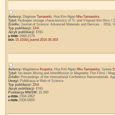
Autorzy:
Zbigniew
Tarnawski
, Hoa Kim-Ngan
Nhu-Tarnawska
.
Tytuł:
Hydrogen storage characteristics of Ti- and V-based thin films
Źródło:
Journal of Science: Advanced Materials and Devices. - 2016, Vol
Typ publikacji:
ZAA
Język publikacji:
ENG
2468-2179
p-ISSN:
10.1016/j.jsamd.2016.05.003
DOI:
Autorzy:
Magdalena
Krupska
, Hoa Kim-Ngan
Nhu-Tarnawska
, Sylwia
S
Tytuł:
Ion beam Mixing and Interdiffusion in Magnetite Thin Films / M
Źródło:
Proceedings of the International Conference Nanomaterials: App
Uwagi:
Publikacja w Web of Science.
Typ publikacji:
ZAA
Język publikacji:
ENG
Punktacja MNiSW:
15.000
2304-1862
p-ISSN:
2306-580X
e-ISSN: