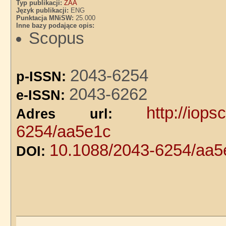
Typ publikacji:
ZAA
Język publikacji:
ENG
Punktacja MNiSW:
25.000
Inne bazy podające opis:
Scopus
2043-6254
p-ISSN:
2043-6262
e-ISSN:
http://iops
Adres url:
6254/aa5e1c
10.1088/2043-6254/aa5
DOI: