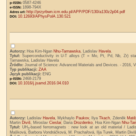
0587-4246
p-ISSN:
1898-794X
e-ISSN:
http://przyrbwn.icm.edu.pl/APP/PDF/130/a130z2p04.pdf
Adres url:
10.12693/APhysPolA.130.521
DOI:
Autorzy:
Hoa Kim-Ngan
Nhu-Tarnawska
, Ladislav
Havela
.
Tytuł:
Superconductivity in U-T alloys (T = Mo, Pt, Pd, Nb, Zr) sta
Tarnawska, Ladislav Havela
Źródło:
Journal of Science: Advanced Materials and Devices. - 2016, Vol
Typ publikacji:
ZAA
Język publikacji:
ENG
2468-2179
p-ISSN:
10.1016/j.jsamd.2016.04.010
DOI:
Autorzy:
Ladislav
Havela
, Mykhaylo
Paukov
, Ilya
Tkach
, Zdeněk
Matě
Martin
Diviš
, Miroslav
Cieslar
, Daria
Drozdenko
, Hoa Kim-Ngan
Nhu-Ta
Tytuł:
UH
-based ferromagnets : new look at an old material / Ladi
3
Mašková, Barbora Vondráčková, M. Prachařová, Ilja Turek, Martin Divi