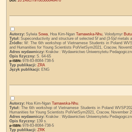
10.24917/9788380846470
DOI:
Autorzy:
Sylwia
Sowa
, Hoa Kim-Ngan
Tarnawska-Nhu
, Volodymyr
Butu
Tytuł:
Supeconductivity and structure of selected 5
f
and (3-5)
d
metals a
Źródło:
W: The 6th workshop of Vietnamese Students in Poland WVS
and Humanities for Young Scientists PolVietSym2021, Cracow, Novembe
Adres wydawniczy:
Kraków : Wydawnictwo Uniwersytetu Pedagogiczn
Opis fizyczny:
S. 64-65
978-83-8084-738-5
p-ISBN:
Typ publikacji:
ZRA
Język publikacji:
ENG
Autorzy:
Hoa Kim-Ngan
Tarnawska-Nhu
.
Tytuł:
The 6th workshop of Vietnamese Students in Poland WVSP2021
Humanities for Young Scientists PolVietSym2021, Cracow, November 20
Adres wydawniczy:
Kraków : Wydawnictwo Uniwersytetu Pedagogiczn
Opis fizyczny:
139 s.
978-83-8084-738-5
p-ISBN:
Typ publikacji:
ZRK