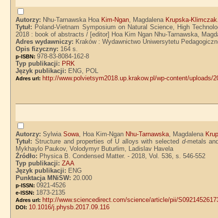
Autorzy:
Nhu-Tarnawska Hoa
Kim-Ngan
, Magdalena
Krupska-Klimczak
Tytuł:
Poland-Vietnam Symposium on Natural Science, High Technologi
2018 : book of abstracts / [editor] Hoa Kim Ngan Nhu-Tarnawska, Mag
Adres wydawniczy:
Kraków : Wydawnictwo Uniwersytetu Pedagogiczn
Opis fizyczny:
164 s.
978-83-8084-162-8
p-ISBN:
Typ publikacji:
PRK
Język publikacji:
ENG, POL
http://www.polvietsym2018.up.krakow.pl/wp-content/uploads/
Adres url:
Autorzy:
Sylwia
Sowa
, Hoa Kim-Ngan
Nhu-Tarnawska
, Magdalena
Kru
Tytuł:
Structure and properties of U alloys with selected
d
-metals an
Mykhaylo Paukov, Volodymyr Buturlim, Ladislav Havela
Źródło:
Physica B. Condensed Matter. - 2018, Vol. 536, s. 546-552
Typ publikacji:
ZAA
Język publikacji:
ENG
Punktacja MNiSW:
20.000
0921-4526
p-ISSN:
1873-2135
e-ISSN:
http://www.sciencedirect.com/science/article/pii/S092145261
Adres url:
10.1016/j.physb.2017.09.116
DOI: