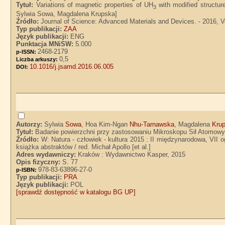
Tytuł:
Variations of magnetic properties of UH
with modified structu
3
Sylwia Sowa, Magdalena Krupska]
Źródło:
Journal of Science: Advanced Materials and Devices. - 2016, Vol
Typ publikacji:
ZAA
Język publikacji:
ENG
Punktacja MNiSW:
5.000
2468-2179
p-ISSN:
0,5
Liczba arkuszy:
10.1016/j.jsamd.2016.06.005
DOI:
Autorzy:
Sylwia
Sowa
, Hoa Kim-Ngan
Nhu-Tarnawska
, Magdalena
Kru
Tytuł:
Badanie powierzchni przy zastosowaniu Mikroskopu Sił Atomow
Źródło:
W: Natura - człowiek - kultura 2015 : II międzynarodowa, VII 
książka abstraktów / red. Michał Apollo [et al.]
Adres wydawniczy:
Kraków : Wydawnictwo Kasper, 2015
Opis fizyczny:
S. 77
978-83-63896-27-0
p-ISBN:
Typ publikacji:
PRA
Język publikacji:
POL
[sprawdź dostępność w katalogu BG UP]