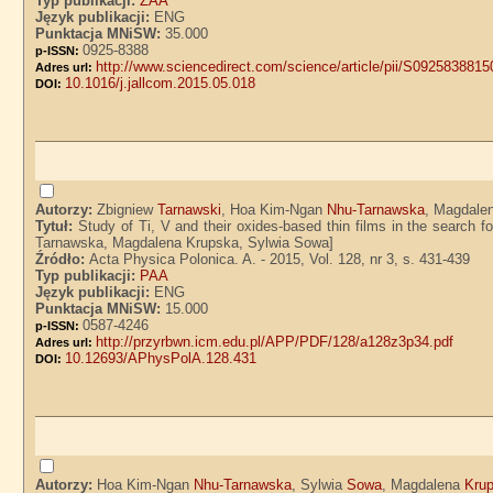
Typ publikacji:
ZAA
Język publikacji:
ENG
Punktacja MNiSW:
35.000
0925-8388
p-ISSN:
http://www.sciencedirect.com/science/article/pii/S092583881
Adres url:
10.1016/j.jallcom.2015.05.018
DOI:
Autorzy:
Zbigniew
Tarnawski
, Hoa Kim-Ngan
Nhu-Tarnawska
, Magdale
Tytuł:
Study of Ti, V and their oxides-based thin films in the search 
Tarnawska, Magdalena Krupska, Sylwia Sowa]
Źródło:
Acta Physica Polonica. A. - 2015, Vol. 128, nr 3, s. 431-439
Typ publikacji:
PAA
Język publikacji:
ENG
Punktacja MNiSW:
15.000
0587-4246
p-ISSN:
http://przyrbwn.icm.edu.pl/APP/PDF/128/a128z3p34.pdf
Adres url:
10.12693/APhysPolA.128.431
DOI:
Autorzy:
Hoa Kim-Ngan
Nhu-Tarnawska
, Sylwia
Sowa
, Magdalena
Kru