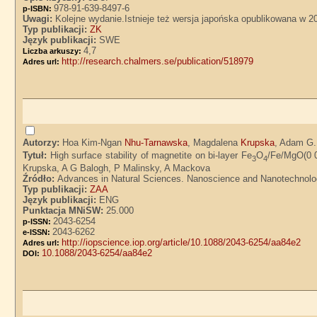
978-91-639-8497-6
p-ISBN:
Uwagi:
Kolejne wydanie.Istnieje też wersja japońska opublikowana w 2
Typ publikacji:
ZK
Język publikacji:
SWE
4,7
Liczba arkuszy:
http://research.chalmers.se/publication/518979
Adres url:
Autorzy:
Hoa Kim-Ngan
Nhu-Tarnawska
, Magdalena
Krupska
, Adam G
Tytuł:
High surface stability of magnetite on bi-layer Fe
O
/Fe/MgO(0 0
3
4
Krupska, A G Balogh, P Malinsky, A Mackova
Źródło:
Advances in Natural Sciences. Nanoscience and Nanotechnology.
Typ publikacji:
ZAA
Język publikacji:
ENG
Punktacja MNiSW:
25.000
2043-6254
p-ISSN:
2043-6262
e-ISSN:
http://iopscience.iop.org/article/10.1088/2043-6254/aa84e2
Adres url:
10.1088/2043-6254/aa84e2
DOI: