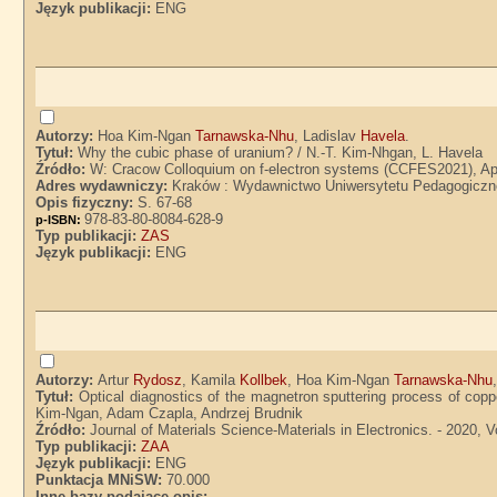
Język publikacji:
ENG
Autorzy:
Hoa Kim-Ngan
Tarnawska-Nhu
, Ladislav
Havela
.
Tytuł:
Why the cubic phase of uranium? / N.-T. Kim-Nhgan, L. Havela
Źródło:
W: Cracow Colloquium on f-electron systems (CCFES2021), Apri
Adres wydawniczy:
Kraków : Wydawnictwo Uniwersytetu Pedagogiczn
Opis fizyczny:
S. 67-68
978-83-80-8084-628-9
p-ISBN:
Typ publikacji:
ZAS
Język publikacji:
ENG
Autorzy:
Artur
Rydosz
, Kamila
Kollbek
, Hoa Kim-Ngan
Tarnawska-Nhu
Tytuł:
Optical diagnostics of the magnetron sputtering process of co
Kim-Ngan, Adam Czapla, Andrzej Brudnik
Źródło:
Journal of Materials Science-Materials in Electronics. - 2020, V
Typ publikacji:
ZAA
Język publikacji:
ENG
Punktacja MNiSW:
70.000
Inne bazy podające opis: