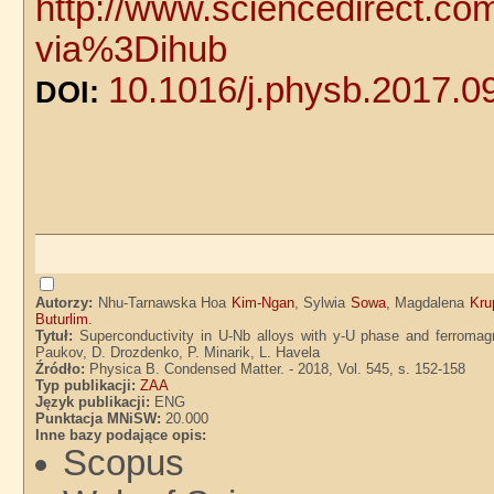
http://www.sciencedirect.co
via%3Dihub
10.1016/j.physb.2017.0
DOI:
Autorzy:
Nhu-Tarnawska Hoa
Kim-Ngan
, Sylwia
Sowa
, Magdalena
Kru
Buturlim
.
Tytuł:
Superconductivity in U-Nb alloys with y-U phase and ferromag
Paukov, D. Drozdenko, P. Minarik, L. Havela
Źródło:
Physica B. Condensed Matter. - 2018, Vol. 545, s. 152-158
Typ publikacji:
ZAA
Język publikacji:
ENG
Punktacja MNiSW:
20.000
Inne bazy podające opis:
Scopus