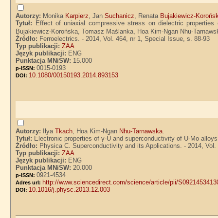
Autorzy:
Monika
Karpierz
, Jan
Suchanicz
, Renata
Bujakiewicz-Korońs
Tytuł:
Effect of uniaxial compressive stress on dielectric properties
Bujakiewicz-Korońska, Tomasz Maślanka, Hoa Kim-Ngan Nhu-Tarnaws
Źródło:
Ferroelectrics. - 2014, Vol. 464, nr 1, Special Issue, s. 88-93
Typ publikacji:
ZAA
Język publikacji:
ENG
Punktacja MNiSW:
15.000
0015-0193
p-ISSN:
10.1080/00150193.2014.893153
DOI:
Autorzy:
Ilya
Tkach
, Hoa Kim-Ngan
Nhu-Tarnawska
.
Tytuł:
Electronic properties of γ-U and superconductivity of U-Mo allo
Źródło:
Physica C. Superconductivity and its Applications. - 2014, Vol.
Typ publikacji:
ZAA
Język publikacji:
ENG
Punktacja MNiSW:
20.000
0921-4534
p-ISSN:
http://www.sciencedirect.com/science/article/pii/S092145341
Adres url:
10.1016/j.physc.2013.12.003
DOI: