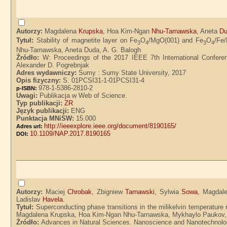
Autorzy:
Magdalena
Krupska
, Hoa Kim-Ngan
Nhu-Tarnawska
, Aneta
D
Tytuł:
Stability of magnetite layer on Fe
O
/MgO(001) and Fe
O
/Fe
3
4
3
4
Nhu-Tarnawska, Aneta Duda, A. G. Balogh
Źródło:
W: Proceedings of the 2017 IEEE 7th International Conferen
Alexander D. Pogrebnjak
Adres wydawniczy:
Sumy : Sumy State University, 2017
Opis fizyczny:
S. 01PCSI31-1-01PCSI31-4
978-1-5386-2810-2
p-ISBN:
Uwagi:
Publikacja w Web of Science.
Typ publikacji:
ZR
Język publikacji:
ENG
Punktacja MNiSW:
15.000
http://ieeexplore.ieee.org/document/8190165/
Adres url:
10.1109/NAP.2017.8190165
DOI:
Autorzy:
Maciej
Chrobak
, Zbigniew
Tarnawski
, Sylwia
Sowa
, Magdal
Ladislav
Havela
.
Tytuł:
Superconducting phase transitions in the milikelvin temperature
Magdalena Krupska, Hoa Kim-Ngan Nhu-Tarnawska, Mykhaylo Paukov, V
Źródło:
Advances in Natural Sciences. Nanoscience and Nanotechnology.