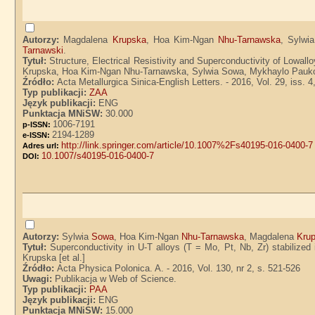
Autorzy:
Magdalena
Krupska
, Hoa Kim-Ngan
Nhu-Tarnawska
, Sylwi
Tarnawski
.
Tytuł:
Structure, Electrical Resistivity and Superconductivity of Low
Krupska, Hoa Kim-Ngan Nhu-Tarnawska, Sylwia Sowa, Mykhaylo Paukov,
Źródło:
Acta Metallurgica Sinica-English Letters. - 2016, Vol. 29, iss. 4
Typ publikacji:
ZAA
Język publikacji:
ENG
Punktacja MNiSW:
30.000
1006-7191
p-ISSN:
2194-1289
e-ISSN:
http://link.springer.com/article/10.1007%2Fs40195-016-0400-7
Adres url:
10.1007/s40195-016-0400-7
DOI:
Autorzy:
Sylwia
Sowa
, Hoa Kim-Ngan
Nhu-Tarnawska
, Magdalena
Kru
Tytuł:
Superconductivity in U-T alloys (T = Mo, Pt, Nb, Zr) stabiliz
Krupska [et al.]
Źródło:
Acta Physica Polonica. A. - 2016, Vol. 130, nr 2, s. 521-526
Uwagi:
Publikacja w Web of Science.
Typ publikacji:
PAA
Język publikacji:
ENG
Punktacja MNiSW:
15.000