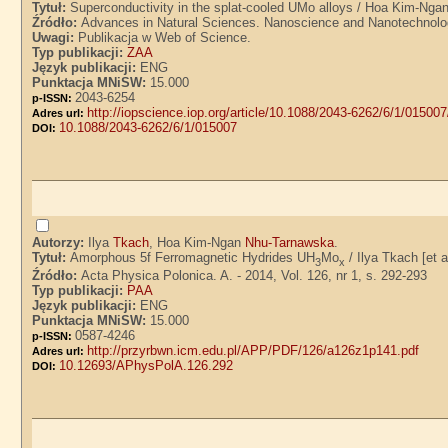
Tytuł:
Superconductivity in the splat-cooled UMo alloys / Hoa Kim-Ng
Źródło:
Advances in Natural Sciences. Nanoscience and Nanotechnology.
Uwagi:
Publikacja w Web of Science.
Typ publikacji:
ZAA
Język publikacji:
ENG
Punktacja MNiSW:
15.000
2043-6254
p-ISSN:
http://iopscience.iop.org/article/10.1088/2043-6262/6/1/015007
Adres url:
10.1088/2043-6262/6/1/015007
DOI:
Autorzy:
Ilya
Tkach
, Hoa Kim-Ngan
Nhu-Tarnawska
.
Tytuł:
Amorphous 5f Ferromagnetic Hydrides UH
Mo
/ Ilya Tkach [et
3
x
Źródło:
Acta Physica Polonica. A. - 2014, Vol. 126, nr 1, s. 292-293
Typ publikacji:
PAA
Język publikacji:
ENG
Punktacja MNiSW:
15.000
0587-4246
p-ISSN:
http://przyrbwn.icm.edu.pl/APP/PDF/126/a126z1p141.pdf
Adres url:
10.12693/APhysPolA.126.292
DOI: