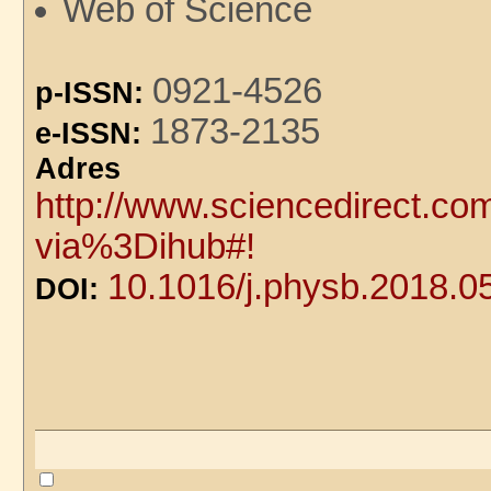
Web of Science
0921-4526
p-ISSN:
1873-2135
e-ISSN:
Adre
http://www.sciencedirect.co
via%3Dihub#!
10.1016/j.physb.2018.0
DOI: