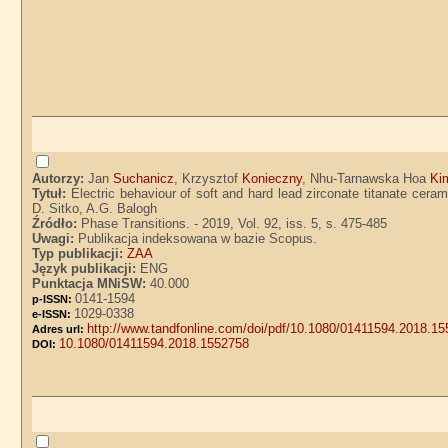
Autorzy:
Jan
Suchanicz
, Krzysztof
Konieczny
, Nhu-Tarnawska Hoa
Ki
Tytuł:
Electric behaviour of soft and hard lead zirconate titanate cer
D. Sitko, A.G. Balogh
Źródło:
Phase Transitions. - 2019, Vol. 92, iss. 5, s. 475-485
Uwagi:
Publikacja indeksowana w bazie Scopus.
Typ publikacji:
ZAA
Język publikacji:
ENG
Punktacja MNiSW:
40.000
0141-1594
p-ISSN:
1029-0338
e-ISSN:
http://www.tandfonline.com/doi/pdf/10.1080/01411594.2018.
Adres url:
10.1080/01411594.2018.1552758
DOI: