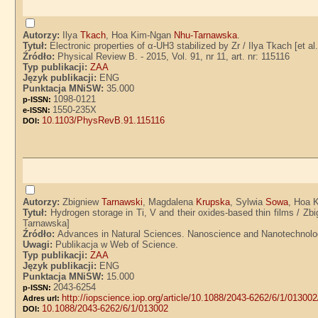
Autorzy:
Ilya
Tkach
, Hoa Kim-Ngan
Nhu-Tarnawska
.
Tytuł:
Electronic properties of α-UH3 stabilized by Zr / Ilya Tkach [et
Źródło:
Physical Review B. - 2015, Vol. 91, nr 11, art. nr: 115116
Typ publikacji:
ZAA
Język publikacji:
ENG
Punktacja MNiSW:
35.000
1098-0121
p-ISSN:
1550-235X
e-ISSN:
10.1103/PhysRevB.91.115116
DOI:
Autorzy:
Zbigniew
Tarnawski
, Magdalena
Krupska
, Sylwia
Sowa
, Hoa 
Tytuł:
Hydrogen storage in Ti, V and their oxides-based thin films / 
Tarnawska]
Źródło:
Advances in Natural Sciences. Nanoscience and Nanotechnology.
Uwagi:
Publikacja w Web of Science.
Typ publikacji:
ZAA
Język publikacji:
ENG
Punktacja MNiSW:
15.000
2043-6254
p-ISSN:
http://iopscience.iop.org/article/10.1088/2043-6262/6/1/013002
Adres url:
10.1088/2043-6262/6/1/013002
DOI: