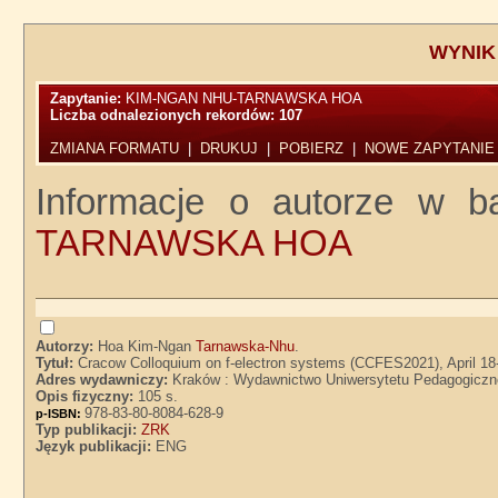
WYNIK
Zapytanie:
KIM-NGAN NHU-TARNAWSKA HOA
Liczba odnalezionych rekordów:
107
ZMIANA FORMATU
|
DRUKUJ
|
POBIERZ
|
NOWE ZAPYTANIE
Informacje o autorze w ba
TARNAWSKA HOA
Autorzy:
Hoa Kim-Ngan
Tarnawska-Nhu
.
Tytuł:
Cracow Colloquium on f-electron systems (CCFES2021), April 18-
Adres wydawniczy:
Kraków : Wydawnictwo Uniwersytetu Pedagogiczn
Opis fizyczny:
105 s.
978-83-80-8084-628-9
p-ISBN:
Typ publikacji:
ZRK
Język publikacji:
ENG