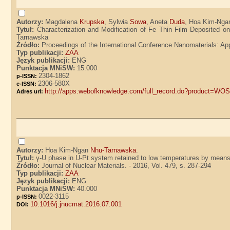
Autorzy:
Magdalena
Krupska
, Sylwia
Sowa
, Aneta
Duda
, Hoa Kim-Ng
Tytuł:
Characterization and Modification of Fe Thin Film Deposited
Tarnawska
Źródło:
Proceedings of the International Conference Nanomaterials: App
Typ publikacji:
ZAA
Język publikacji:
ENG
Punktacja MNiSW:
15.000
2304-1862
p-ISSN:
2306-580X
e-ISSN:
http://apps.webofknowledge.com/full_record.do?produc
Adres url:
Autorzy:
Hoa Kim-Ngan
Nhu-Tarnawska
.
Tytuł:
γ-U phase in U-Pt system retained to low temperatures by means 
Źródło:
Journal of Nuclear Materials. - 2016, Vol. 479, s. 287-294
Typ publikacji:
ZAA
Język publikacji:
ENG
Punktacja MNiSW:
40.000
0022-3115
p-ISSN:
10.1016/j.jnucmat.2016.07.001
DOI: