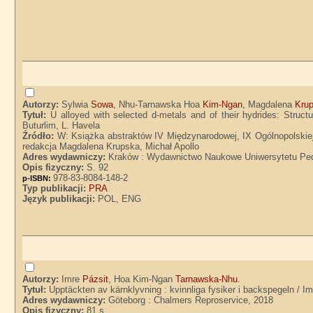
Autorzy:
Sylwia
Sowa
, Nhu-Tarnawska Hoa
Kim-Ngan
, Magdalena
Kru
Tytuł:
U alloyed with selected d-metals and of their hydrides: Stru
Buturlim, L. Havela
Źródło:
W: Książka abstraktów IV Międzynarodowej, IX Ogólnopolskiej 
redakcja Magdalena Krupska, Michał Apollo
Adres wydawniczy:
Kraków : Wydawnictwo Naukowe Uniwersytetu Ped
Opis fizyczny:
S. 92
978-83-8084-148-2
p-ISBN:
Typ publikacji:
PRA
Język publikacji:
POL, ENG
Autorzy:
Imre
Pázsit
, Hoa Kim-Ngan
Tarnawska-Nhu
.
Tytuł:
Upptäckten av kärnklyvning : kvinnliga fysiker i backspegeln /
Adres wydawniczy:
Göteborg : Chalmers Reproservice, 2018
Opis fizyczny:
81 s.