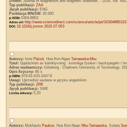
Źródło:
Journal of Magnetism and Magnetic Materials. - 2016, Vol. 400
Typ publikacji:
ZAA
Język publikacji:
ENG
Punktacja MNiSW:
30.000
0304-8853
p-ISSN:
http://www.sciencedirect.com/science/article/pii/S030488531
Adres url:
10.1016/j.jmmm.2015.07.053
DOI:
Autorzy:
Imre
Pázsit
, Hoa Kim-Ngan
Tarnawska-Nhu
.
Tytuł:
Upptäckten av kärnklyvning : kvinnliga fysiker i backspegeln /
Adres wydawniczy:
Göteborg : Chalmers University of Technology, 20
Opis fizyczny:
85 s.
978-91-633-1047-8
p-ISBN:
Uwagi:
Uprzednio wydane w języku angielskim.
Typ publikacji:
ZRK
Język publikacji:
SWE
5,20
Liczba arkuszy:
Autorzy:
Mykhaylo
Paukov
, Hoa Kim-Ngan
Nhu-Tarnawska
, Sylwia
So