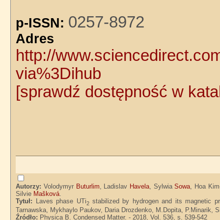
0257-8972
p-ISSN:
Adre
http://www.sciencedirect.co
via%3Dihub
[sprawdź dostępność w kat
Autorzy:
Volodymyr
Buturlim
, Ladislav
Havela
, Sylwia
Sowa
, Hoa Ki
Silvie
Mašková
.
Tytuł:
Laves phase UTi
stabilized by hydrogen and its magnetic p
2
Tarnawska, Mykhaylo Paukov, Daria Drozdenko, M.Dopita, P.Minarik, S
Źródło:
Physica B. Condensed Matter. - 2018, Vol. 536, s. 539-542