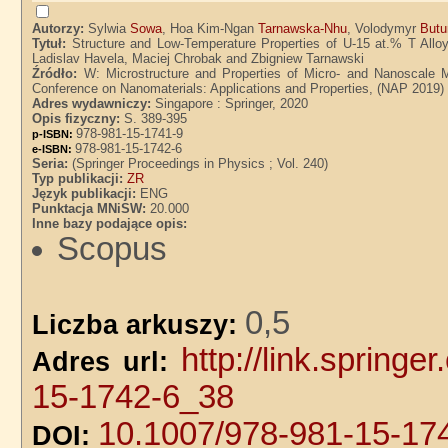
Autorzy:
Sylwia
Sowa
, Hoa Kim-Ngan
Tarnawska-Nhu
, Volodymyr
Butu
Tytuł:
Structure and Low-Temperature Properties of U-15 at.% T Allo
Ladislav Havela, Maciej Chrobak and Zbigniew Tarnawski
Źródło:
W: Microstructure and Properties of Micro- and Nanoscale Ma
Conference on Nanomaterials: Applications and Properties, (NAP 2019) 
Adres wydawniczy:
Singapore : Springer, 2020
Opis fizyczny:
S. 389-395
978-981-15-1741-9
p-ISBN:
978-981-15-1742-6
e-ISBN:
Seria:
(Springer Proceedings in Physics ; Vol. 240)
Typ publikacji:
ZR
Język publikacji:
ENG
Punktacja MNiSW:
20.000
Inne bazy podające opis:
Scopus
0,5
Liczba arkuszy:
http://link.sprin
Adres url:
15-1742-6_38
10.1007/978-981-15-17
DOI: