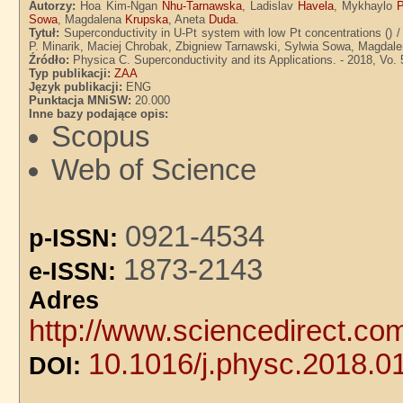
Autorzy:
Hoa Kim-Ngan
Nhu-Tarnawska
, Ladislav
Havela
, Mykhaylo
Sowa
, Magdalena
Krupska
, Aneta
Duda
.
Tytuł:
Superconductivity in U-Pt system with low Pt concentrations (
P. Minarik, Maciej Chrobak, Zbigniew Tarnawski, Sylwia Sowa, Magdal
Źródło:
Physica C. Superconductivity and its Applications. - 2018, Vo. 
Typ publikacji:
ZAA
Język publikacji:
ENG
Punktacja MNiSW:
20.000
Inne bazy podające opis:
Scopus
Web of Science
0921-4534
p-ISSN:
1873-2143
e-ISSN:
Adre
http://www.sciencedirect.co
10.1016/j.physc.2018.0
DOI: