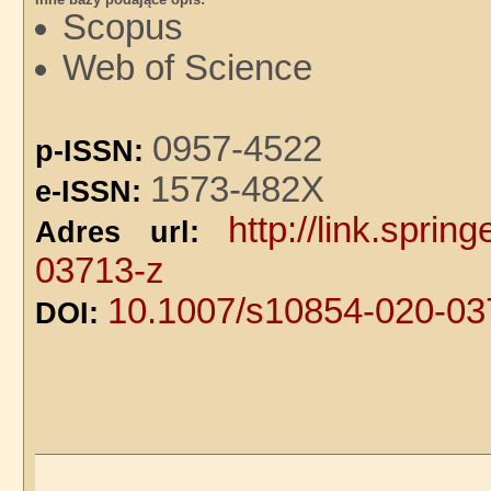
Scopus
Web of Science
0957-4522
p-ISSN:
1573-482X
e-ISSN:
http://link.spri
Adres url:
03713-z
10.1007/s10854-020-03
DOI: