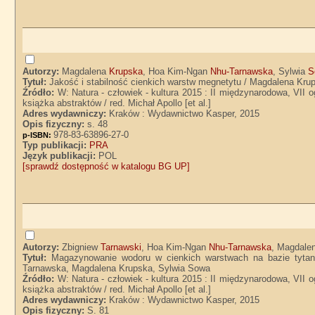
Autorzy:
Magdalena
Krupska
, Hoa Kim-Ngan
Nhu-Tarnawska
, Sylwia
S
Tytuł:
Jakość i stabilność cienkich warstw megnetytu / Magdalena Kru
Źródło:
W: Natura - człowiek - kultura 2015 : II międzynarodowa, VII 
książka abstraktów / red. Michał Apollo [et al.]
Adres wydawniczy:
Kraków : Wydawnictwo Kasper, 2015
Opis fizyczny:
s. 48
978-83-63896-27-0
p-ISBN:
Typ publikacji:
PRA
Język publikacji:
POL
[sprawdź dostępność w katalogu BG UP]
Autorzy:
Zbigniew
Tarnawski
, Hoa Kim-Ngan
Nhu-Tarnawska
, Magdale
Tytuł:
Magazynowanie wodoru w cienkich warstwach na bazie tytan
Tarnawska, Magdalena Krupska, Sylwia Sowa
Źródło:
W: Natura - człowiek - kultura 2015 : II międzynarodowa, VII 
książka abstraktów / red. Michał Apollo [et al.]
Adres wydawniczy:
Kraków : Wydawnictwo Kasper, 2015
Opis fizyczny:
S. 81