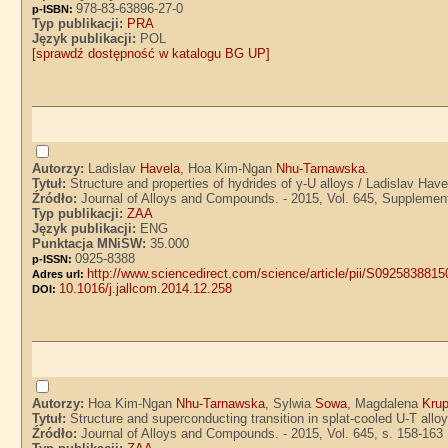
978-83-63896-27-0
p-ISBN:
Typ publikacji:
PRA
Język publikacji:
POL
[sprawdź dostępność w katalogu BG UP]
Autorzy:
Ladislav
Havela
, Hoa Kim-Ngan
Nhu-Tarnawska
.
Tytuł:
Structure and properties of hydrides of γ-U alloys / Ladislav Ha
Źródło:
Journal of Alloys and Compounds. - 2015, Vol. 645, Supplemen
Typ publikacji:
ZAA
Język publikacji:
ENG
Punktacja MNiSW:
35.000
0925-8388
p-ISSN:
http://www.sciencedirect.com/science/article/pii/S092583881
Adres url:
10.1016/j.jallcom.2014.12.258
DOI:
Autorzy:
Hoa Kim-Ngan
Nhu-Tarnawska
, Sylwia
Sowa
, Magdalena
Kru
Tytuł:
Structure and superconducting transition in splat-cooled U-T a
Źródło:
Journal of Alloys and Compounds. - 2015, Vol. 645, s. 158-163