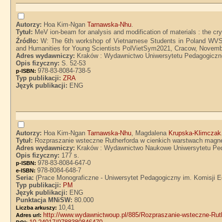
Autorzy:
Hoa Kim-Ngan
Tarnawska-Nhu
.
Tytuł:
MeV ion-beam for analysis and modification of materials : the cryst
Źródło:
W: The 6th workshop of Vietnamese Students in Poland WVS
and Humanities for Young Scientists PolVietSym2021, Cracow, Novembe
Adres wydawniczy:
Kraków : Wydawnictwo Uniwersytetu Pedagogiczn
Opis fizyczny:
S. 52-53
978-83-8084-738-5
p-ISBN:
Typ publikacji:
ZRA
Język publikacji:
ENG
Autorzy:
Hoa Kim-Ngan
Tarnawska-Nhu
, Magdalena
Krupska-Klimczak
Tytuł:
Rozpraszanie wsteczne Rutherforda w cienkich warstwach mag
Adres wydawniczy:
Kraków : Wydawnictwo Naukowe Uniwersytetu Pe
Opis fizyczny:
177 s.
978-83-8084-647-0
p-ISBN:
978-8084-648-7
e-ISBN:
Seria:
(Prace Monograficzne - Uniwersytet Pedagogiczny im. Komisji E
Typ publikacji:
PM
Język publikacji:
ENG
Punktacja MNiSW:
80.000
10,41
Liczba arkuszy:
http://www.wydawnictwoup.pl/885/Rozpraszanie-wsteczne-Rut
Adres url: