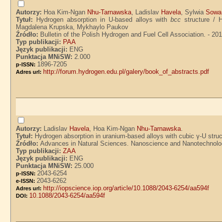
Autorzy:
Hoa Kim-Ngan
Nhu-Tarnawska
, Ladislav
Havela
, Sylwia
Sowa
Tytuł:
Hydrogen absorption in U-based alloys with
bcc
structure / 
Magdalena Krupska, Mykhaylo Paukov
Źródło:
Bulletin of the Polish Hydrogen and Fuel Cell Association. - 201
Typ publikacji:
PAA
Język publikacji:
ENG
Punktacja MNiSW:
2.000
1896-7205
p-ISSN:
http://forum.hydrogen.edu.pl/galery/book_of_abstracts.pdf
Adres url:
Autorzy:
Ladislav
Havela
, Hoa Kim-Ngan
Nhu-Tarnawska
.
Tytuł:
Hydrogen absorption in uranium-based alloys with cubic γ-U str
Źródło:
Advances in Natural Sciences. Nanoscience and Nanotechnology.
Typ publikacji:
ZAA
Język publikacji:
ENG
Punktacja MNiSW:
25.000
2043-6254
p-ISSN:
2043-6262
e-ISSN:
http://iopscience.iop.org/article/10.1088/2043-6254/aa594f
Adres url:
10.1088/2043-6254/aa594f
DOI: