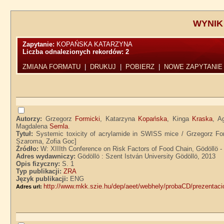
WYNIK
Zapytanie:
KOPAŃSKA KATARZYNA
Liczba odnalezionych rekordów:
2
ZMIANA FORMATU
|
DRUKUJ
|
POBIERZ
|
NOWE ZAPYTANIE
Autorzy:
Grzegorz
Formicki
, Katarzyna
Kopańska
, Kinga
Kraska
, A
Magdalena
Semla
.
Tytuł:
Systemic toxicity of acrylamide in SWISS mice / Grzegorz F
Szaroma, Zofia Goc]
Źródło:
W: XIIIth Conference on Risk Factors of Food Chain, Gödöllö -
Adres wydawniczy:
Gödöllö : Szent István University Gödöllö, 2013
Opis fizyczny:
S. 1
Typ publikacji:
ZRA
Język publikacji:
ENG
http://www.mkk.szie.hu/dep/aeet/webhely/probaCD/prezentacio
Adres url: