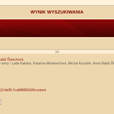
WYNIK WYSZUKIWANIA
1/1
aláž Ďurechová
.
é texty / Lada Kaliská, Katarína Minarovičová, Michal Kozubík, Anna Baláž 
-4112-bb30-7ca686855426/content