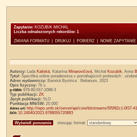
Zapytanie:
KOZUBíK MICHAL
Liczba odnalezionych rekordów:
1
ZMIANA FORMATU
|
DRUKUJ
|
POBIERZ
|
NOWE ZAPYTANIE
Autorzy:
Lada
Kaliská
, Katarína
Minarovičová
, Michal
Kozubík
, Anna
B
Tytuł:
Špecifiká online poradenstva v pomáhajúcich profesiách : učebn
Adres wydawniczy:
Banská Bystrica : Belianum, 2023
Opis fizyczny:
76 s.
978-80-557-2088-3
p-ISBN:
Typ publikacji:
ZK
Język publikacji:
SLO
Punktacja MNiSW:
20.000
http://repo.umb.sk/server/api/core/bitstreams/5f5f82c1-0f37
Adres url:
10.24040/2023.9788055720883
DOI:
stosując format: