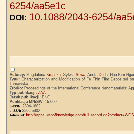
6254/aa5e1c
10.1088/2043-6254/aa5
DOI:
Autorzy:
Magdalena
Krupska
, Sylwia
Sowa
, Aneta
Duda
, Hoa Kim-Ng
Tytuł:
Characterization and Modification of Fe Thin Film Deposited
Tarnawska
Źródło:
Proceedings of the International Conference Nanomaterials: App
Typ publikacji:
ZAA
Język publikacji:
ENG
Punktacja MNiSW:
15.000
2304-1862
p-ISSN:
2306-580X
e-ISSN:
http://apps.webofknowledge.com/full_record.do?produc
Adres url: