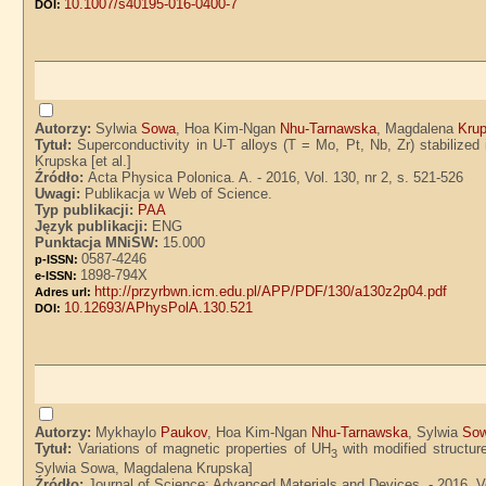
10.1007/s40195-016-0400-7
DOI:
Autorzy:
Sylwia
Sowa
, Hoa Kim-Ngan
Nhu-Tarnawska
, Magdalena
Kru
Tytuł:
Superconductivity in U-T alloys (T = Mo, Pt, Nb, Zr) stabiliz
Krupska [et al.]
Źródło:
Acta Physica Polonica. A. - 2016, Vol. 130, nr 2, s. 521-526
Uwagi:
Publikacja w Web of Science.
Typ publikacji:
PAA
Język publikacji:
ENG
Punktacja MNiSW:
15.000
0587-4246
p-ISSN:
1898-794X
e-ISSN:
http://przyrbwn.icm.edu.pl/APP/PDF/130/a130z2p04.pdf
Adres url:
10.12693/APhysPolA.130.521
DOI:
Autorzy:
Mykhaylo
Paukov
, Hoa Kim-Ngan
Nhu-Tarnawska
, Sylwia
So
Tytuł:
Variations of magnetic properties of UH
with modified structu
3
Sylwia Sowa, Magdalena Krupska]
Źródło:
Journal of Science: Advanced Materials and Devices. - 2016, Vol