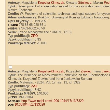
Autorzy:
Magdalena
Krupska-Klimczak
, Oksana
Sitnikova
, Maxim
Poc
Tytuł:
Development of a simulation model for the calculation and corre
Maxim Pochebut
Źródło:
W: Problems of scientific, technical and legal support for cyb
Adres wydawniczy:
Kraków : Uniwersytet Komisji Edukacji Narodowej
Opis fizyczny:
S. 199-205
978-83-68-020-86-1
p-ISBN:
978-83-68020-87-8
e-ISBN:
Seria:
(Prace Monograficzne / UKEN ; 1213)
Typ publikacji:
ZRO
Język publikacji:
ENG
Punktacja MNiSW:
20.000
Autorzy:
Magdalena
Krupska-Klimczak
, Krzysztof
Ziewiec
, Irena
Jank
Tytuł:
The Influence of Measurement Conditions on the Electrocaloric 
Klimczak, Krzysztof Ziewiec and Irena Jankowska-Sumara
Źródło:
Materials. - 2024, Vol. 17, iss. 13, id. 3329
Typ publikacji:
ZAA
Język publikacji:
ENG
Punktacja MNiSW:
140.000
1996-1944
p-ISSN:
http://www.mdpi.com/1996-1944/17/13/3329
Adres url:
10.3390/ma17133329
DOI: