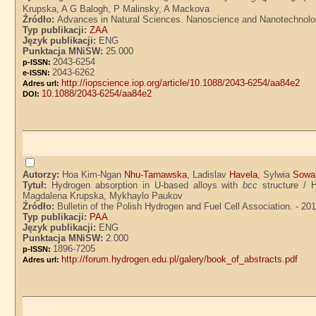
Krupska, A G Balogh, P Malinsky, A Mackova
Źródło:
Advances in Natural Sciences. Nanoscience and Nanotechnology.
Typ publikacji:
ZAA
Język publikacji:
ENG
Punktacja MNiSW:
25.000
2043-6254
p-ISSN:
2043-6262
e-ISSN:
http://iopscience.iop.org/article/10.1088/2043-6254/aa84e2
Adres url:
10.1088/2043-6254/aa84e2
DOI:
Autorzy:
Hoa Kim-Ngan
Nhu-Tarnawska
, Ladislav
Havela
, Sylwia
Sowa
Tytuł:
Hydrogen absorption in U-based alloys with
bcc
structure / 
Magdalena Krupska, Mykhaylo Paukov
Źródło:
Bulletin of the Polish Hydrogen and Fuel Cell Association. - 201
Typ publikacji:
PAA
Język publikacji:
ENG
Punktacja MNiSW:
2.000
1896-7205
p-ISSN:
http://forum.hydrogen.edu.pl/galery/book_of_abstracts.pdf
Adres url: