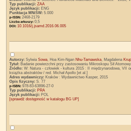
Typ publikacji:
ZAA
Język publikacji:
ENG
Punktacja MNiSW:
5.000
2468-2179
p-ISSN:
0,5
Liczba arkuszy:
10.1016/j.jsamd.2016.06.005
DOI:
Autorzy:
Sylwia
Sowa
, Hoa Kim-Ngan
Nhu-Tarnawska
, Magdalena
Kru
Tytuł:
Badanie powierzchni przy zastosowaniu Mikroskopu Sił Atomow
Źródło:
W: Natura - człowiek - kultura 2015 : II międzynarodowa, VII 
książka abstraktów / red. Michał Apollo [et al.]
Adres wydawniczy:
Kraków : Wydawnictwo Kasper, 2015
Opis fizyczny:
S. 77
978-83-63896-27-0
p-ISBN:
Typ publikacji:
PRA
Język publikacji:
POL
[sprawdź dostępność w katalogu BG UP]