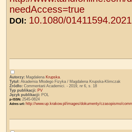
needAccess=true
10.1080/01411594.202
DOI:
Autorzy:
Magdalena
Krupska
.
Tytuł:
Akademia Młodego Fizyka / Magdalena Krupska-Klimczak
Źródło:
Commentarii Academici. - 2019, nr 6, s. 18
Typ publikacji:
PV
Język publikacji:
POL
2545-0824
p-ISSN:
http://www.up.krakow.pl/images/dokumenty/czasopismo/comm
Adres url: