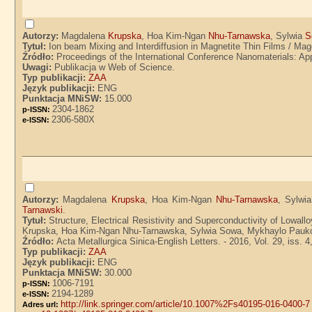
Autorzy:
Magdalena
Krupska
, Hoa Kim-Ngan
Nhu-Tarnawska
, Sylwia
S
Tytuł:
Ion beam Mixing and Interdiffusion in Magnetite Thin Films / M
Źródło:
Proceedings of the International Conference Nanomaterials: App
Uwagi:
Publikacja w Web of Science.
Typ publikacji:
ZAA
Język publikacji:
ENG
Punktacja MNiSW:
15.000
2304-1862
p-ISSN:
2306-580X
e-ISSN:
Autorzy:
Magdalena
Krupska
, Hoa Kim-Ngan
Nhu-Tarnawska
, Sylwi
Tarnawski
.
Tytuł:
Structure, Electrical Resistivity and Superconductivity of Low
Krupska, Hoa Kim-Ngan Nhu-Tarnawska, Sylwia Sowa, Mykhaylo Paukov,
Źródło:
Acta Metallurgica Sinica-English Letters. - 2016, Vol. 29, iss. 4
Typ publikacji:
ZAA
Język publikacji:
ENG
Punktacja MNiSW:
30.000
1006-7191
p-ISSN:
2194-1289
e-ISSN:
http://link.springer.com/article/10.1007%2Fs40195-016-0400-7
Adres url: