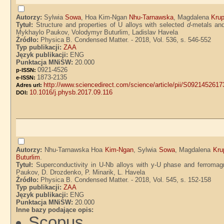
Autorzy:
Sylwia
Sowa
, Hoa Kim-Ngan
Nhu-Tarnawska
, Magdalena
Kru
Tytuł:
Structure and properties of U alloys with selected
d
-metals an
Mykhaylo Paukov, Volodymyr Buturlim, Ladislav Havela
Źródło:
Physica B. Condensed Matter. - 2018, Vol. 536, s. 546-552
Typ publikacji:
ZAA
Język publikacji:
ENG
Punktacja MNiSW:
20.000
0921-4526
p-ISSN:
1873-2135
e-ISSN:
http://www.sciencedirect.com/science/article/pii/S092145261
Adres url:
10.1016/j.physb.2017.09.116
DOI:
Autorzy:
Nhu-Tarnawska Hoa
Kim-Ngan
, Sylwia
Sowa
, Magdalena
Kru
Buturlim
.
Tytuł:
Superconductivity in U-Nb alloys with y-U phase and ferromag
Paukov, D. Drozdenko, P. Minarik, L. Havela
Źródło:
Physica B. Condensed Matter. - 2018, Vol. 545, s. 152-158
Typ publikacji:
ZAA
Język publikacji:
ENG
Punktacja MNiSW:
20.000
Inne bazy podające opis:
Scopus