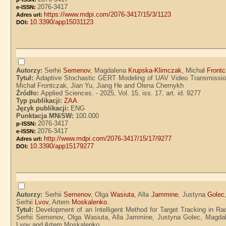
2076-3417
e-ISSN:
https://www.mdpi.com/2076-3417/15/3/1123
Adres url:
10.3390/app15031123
DOI:
Autorzy:
Serhii
Semenov
, Magdalena
Krupska-Klimczak
, Michał
Front
Tytuł:
Adaptive Stochastic GERT Modeling of UAV Video Transmissio
Michał Frontczak, Jian Yu, Jiang He and Olena Chernykh
Źródło:
Applied Sciences. - 2025, Vol. 15, iss. 17, art. id. 9277
Typ publikacji:
ZAA
Język publikacji:
ENG
Punktacja MNiSW:
100.000
2076-3417
p-ISSN:
2076-3417
e-ISSN:
http://www.mdpi.com/2076-3417/15/17/9277
Adres url:
10.3390/app15179277
DOI:
Autorzy:
Serhii
Semenov
, Olga
Wasiuta
, Alla
Jammine
, Justyna
Golec
Serhii
Lvov
, Artem
Moskalenko
.
Tytuł:
Development of an Intelligent Method for Target Tracking in Ra
Serhii Semenov, Olga Wasiuta, Alla Jammine, Justyna Golec, Magdalen
Lvov and Artem Moskalenko