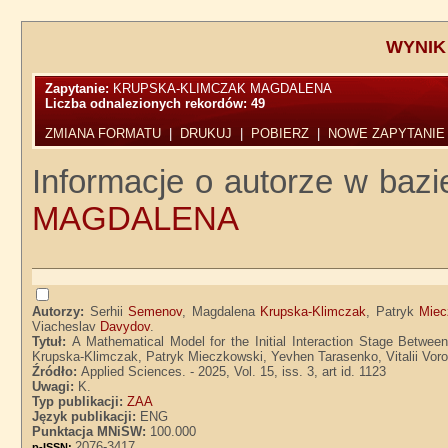
WYNIK
Zapytanie:
KRUPSKA-KLIMCZAK MAGDALENA
Liczba odnalezionych rekordów:
49
ZMIANA FORMATU
|
DRUKUJ
|
POBIERZ
|
NOWE ZAPYTANIE
Informacje o autorze w bazi
MAGDALENA
Autorzy:
Serhii
Semenov
, Magdalena
Krupska-Klimczak
, Patryk
Miec
Viacheslav
Davydov
.
Tytuł:
A Mathematical Model for the Initial Interaction Stage Bet
Krupska-Klimczak, Patryk Mieczkowski, Yevhen Tarasenko, Vitalii Voro
Źródło:
Applied Sciences. - 2025, Vol. 15, iss. 3, art id. 1123
Uwagi:
K.
Typ publikacji:
ZAA
Język publikacji:
ENG
Punktacja MNiSW:
100.000
2076-3417
p-ISSN: