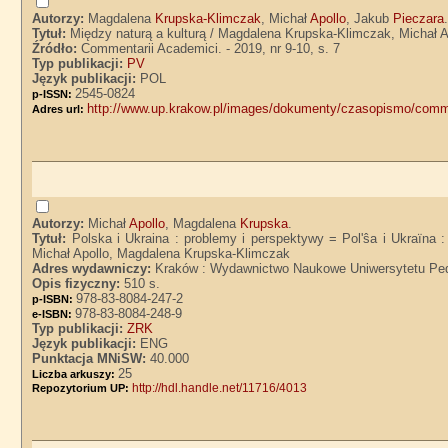
Autorzy:
Magdalena
Krupska-Klimczak
, Michał
Apollo
, Jakub
Pieczara
Tytuł:
Między naturą a kulturą / Magdalena Krupska-Klimczak, Michał A
Źródło:
Commentarii Academici. - 2019, nr 9-10, s. 7
Typ publikacji:
PV
Język publikacji:
POL
2545-0824
p-ISSN:
http://www.up.krakow.pl/images/dokumenty/czasopismo/comme
Adres url:
Autorzy:
Michał
Apollo
, Magdalena
Krupska
.
Tytuł:
Polska i Ukraina : problemy i perspektywy = Pol'ŝa i Ukraïna :
Michał Apollo, Magdalena Krupska-Klimczak
Adres wydawniczy:
Kraków : Wydawnictwo Naukowe Uniwersytetu Ped
Opis fizyczny:
510 s.
978-83-8084-247-2
p-ISBN:
978-83-8084-248-9
e-ISBN:
Typ publikacji:
ZRK
Język publikacji:
ENG
Punktacja MNiSW:
40.000
25
Liczba arkuszy:
http://hdl.handle.net/11716/4013
Repozytorium UP: