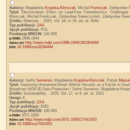
Autorzy:
Magdalena
Krupska-Klimczak
, Michał
Frontczak
, Zdobysław
Tytuł:
Electrocaloric Effect on Lead-Free Ferroelectrics: Challeng
Klimczak, Michał Frontczak, Zdobysław Świerczyński, Zdobysław Świe
Źródło:
Materials. - 2025, Vol. 18, nr 19, art. id. 4444
Typ publikacji:
ZAA
Język publikacji:
POL
Punktacja MNiSW:
140.000
1996-1944
p-ISSN:
http://www.mdpi.com/1996-1944/18/19/4444
Adres url:
10.3390/ma18194444
DOI:
Autorzy:
Serhii
Semenov
, Magdalena
Krupska-Klimczak
, Patryk
Mazur
Tytuł:
Improving Unmanned Aerial Vehicle Security as a Factor in Sust
Broadcast (ADS-B) Data Protection / Serhii Semenov, Magdalena Krup
Źródło:
Sustainability. - 2025, Vol. 17, nr 4, art. id. 1553
Uwagi:
K.
Typ publikacji:
ZAA
Język publikacji:
ENG
Punktacja MNiSW:
100.000
2071-1050
e-ISSN:
http://www.mdpi.com/2071-1050/17/4/1553
Adres url:
10.3390/su17041553
DOI: