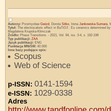
Autorzy:
Przemysław
Gwizd
, Dorota
Sitko
, Irena
Jankowska-Sumara
, 
Tytuł:
The electrocaloric effect in BaTiO
3
: Eu ceramics determined by
Magdalena Krupska-Klimczak
Źródło:
Phase Transitions. - 2021, Vol. 94, iss. 3-4, s. 192-198
Typ publikacji:
ZAA
Język publikacji:
ENG
Punktacja MNiSW:
40.000
Inne bazy podające opis:
Scopus
Web of Science
0141-1594
p-ISSN:
1029-0338
e-ISSN:
Adre
http://www.tandfonline.com