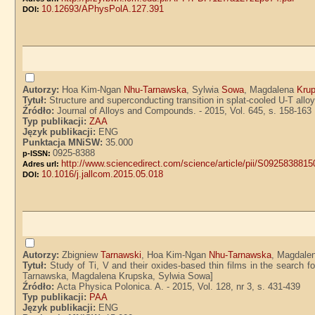
10.12693/APhysPolA.127.391
DOI:
Autorzy:
Hoa Kim-Ngan
Nhu-Tarnawska
, Sylwia
Sowa
, Magdalena
Kru
Tytuł:
Structure and superconducting transition in splat-cooled U-T a
Źródło:
Journal of Alloys and Compounds. - 2015, Vol. 645, s. 158-163
Typ publikacji:
ZAA
Język publikacji:
ENG
Punktacja MNiSW:
35.000
0925-8388
p-ISSN:
http://www.sciencedirect.com/science/article/pii/S092583881
Adres url:
10.1016/j.jallcom.2015.05.018
DOI:
Autorzy:
Zbigniew
Tarnawski
, Hoa Kim-Ngan
Nhu-Tarnawska
, Magdale
Tytuł:
Study of Ti, V and their oxides-based thin films in the search 
Tarnawska, Magdalena Krupska, Sylwia Sowa]
Źródło:
Acta Physica Polonica. A. - 2015, Vol. 128, nr 3, s. 431-439
Typ publikacji:
PAA
Język publikacji:
ENG