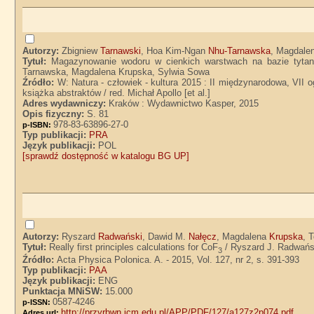
Autorzy:
Zbigniew
Tarnawski
, Hoa Kim-Ngan
Nhu-Tarnawska
, Magdale
Tytuł:
Magazynowanie wodoru w cienkich warstwach na bazie tytan
Tarnawska, Magdalena Krupska, Sylwia Sowa
Źródło:
W: Natura - człowiek - kultura 2015 : II międzynarodowa, VII 
książka abstraktów / red. Michał Apollo [et al.]
Adres wydawniczy:
Kraków : Wydawnictwo Kasper, 2015
Opis fizyczny:
S. 81
978-83-63896-27-0
p-ISBN:
Typ publikacji:
PRA
Język publikacji:
POL
[sprawdź dostępność w katalogu BG UP]
Autorzy:
Ryszard
Radwański
, Dawid M.
Nałęcz
, Magdalena
Krupska
, 
Tytuł:
Really first principles calculations for CoF
/ Ryszard J. Radwańs
3
Źródło:
Acta Physica Polonica. A. - 2015, Vol. 127, nr 2, s. 391-393
Typ publikacji:
PAA
Język publikacji:
ENG
Punktacja MNiSW:
15.000
0587-4246
p-ISSN:
http://przyrbwn.icm.edu.pl/APP/PDF/127/a127z2p074.pdf
Adres url: