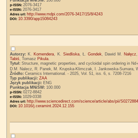
Punktacja MNiSW:
100.000
2076-3417
p-ISSN:
2076-3417
e-ISSN:
http://www.mdpi.com/2076-3417/15/8/4243
Adres url:
10.3390/app15084243
DOI:
Autorzy:
K.
Komendera
, K.
Siedliska
, Ł.
Gondek
, Dawid M.
Nałęcz
Tabiś
, Tomasz
Pikula
.
Tytuł:
Structure, magnetic properties, and cycloidal spin ordering in N
D.M. Nalecz, R. Panek, M. Krupska-Klimczak, I. Jankowska-Sumara, W.
Źródło:
Ceramics International. - 2025, Vol. 51, iss. 6, s. 7208-7216
Typ publikacji:
ZAA
Język publikacji:
ENG
Punktacja MNiSW:
100.000
0272-8842
p-ISSN:
1029-0338
e-ISSN:
http://www.sciencedirect.com/science/article/abs/pii/S02728
Adres url:
10.1016/j.ceramint.2024.12.155
DOI: