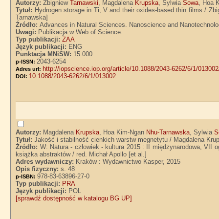
Autorzy:
Zbigniew
Tarnawski
, Magdalena
Krupska
, Sylwia
Sowa
, Hoa 
Tytuł:
Hydrogen storage in Ti, V and their oxides-based thin films / 
Tarnawska]
Źródło:
Advances in Natural Sciences. Nanoscience and Nanotechnology.
Uwagi:
Publikacja w Web of Science.
Typ publikacji:
ZAA
Język publikacji:
ENG
Punktacja MNiSW:
15.000
2043-6254
p-ISSN:
http://iopscience.iop.org/article/10.1088/2043-6262/6/1/013002
Adres url:
10.1088/2043-6262/6/1/013002
DOI:
Autorzy:
Magdalena
Krupska
, Hoa Kim-Ngan
Nhu-Tarnawska
, Sylwia
S
Tytuł:
Jakość i stabilność cienkich warstw megnetytu / Magdalena Kru
Źródło:
W: Natura - człowiek - kultura 2015 : II międzynarodowa, VII 
książka abstraktów / red. Michał Apollo [et al.]
Adres wydawniczy:
Kraków : Wydawnictwo Kasper, 2015
Opis fizyczny:
s. 48
978-83-63896-27-0
p-ISBN:
Typ publikacji:
PRA
Język publikacji:
POL
[sprawdź dostępność w katalogu BG UP]