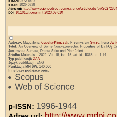
0272-8842
p-ISSN:
1029-0338
e-ISSN:
http://www.sciencedirect.com/science/article/abs/pii/S02728
Adres url:
10.1016/j.ceramint.2023.09.010
DOI:
Autorzy:
Magdalena
Krupska-Klimczak
, Przemysław
Gwizd
, Irena
Jan
Tytuł:
An Overview of Some Nonpiezoelectric Properties of BaTiO
Ce
3
Jankowska-Sumara, Dorota Sitko and Piotr Jeleń
Źródło:
Materials. - 2022, Vol. 15, iss. 15, art. id.: 5363 ; s. 1-14
Typ publikacji:
ZAA
Język publikacji:
ENG
Punktacja MNiSW:
140.000
Inne bazy podające opis:
Scopus
Web of Science
1996-1944
p-ISSN:
http://www.mdpi.c
Adres url: