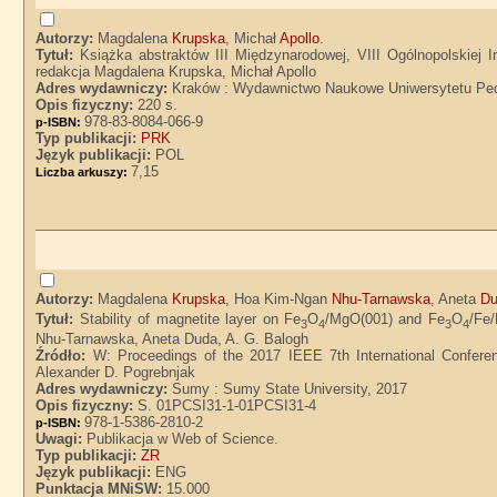
Autorzy:
Magdalena
Krupska
, Michał
Apollo
.
Tytuł:
Książka abstraktów III Międzynarodowej, VIII Ogólnopolskiej I
redakcja Magdalena Krupska, Michał Apollo
Adres wydawniczy:
Kraków : Wydawnictwo Naukowe Uniwersytetu Ped
Opis fizyczny:
220 s.
978-83-8084-066-9
p-ISBN:
Typ publikacji:
PRK
Język publikacji:
POL
7,15
Liczba arkuszy:
Autorzy:
Magdalena
Krupska
, Hoa Kim-Ngan
Nhu-Tarnawska
, Aneta
D
Tytuł:
Stability of magnetite layer on Fe
O
/MgO(001) and Fe
O
/Fe
3
4
3
4
Nhu-Tarnawska, Aneta Duda, A. G. Balogh
Źródło:
W: Proceedings of the 2017 IEEE 7th International Conferen
Alexander D. Pogrebnjak
Adres wydawniczy:
Sumy : Sumy State University, 2017
Opis fizyczny:
S. 01PCSI31-1-01PCSI31-4
978-1-5386-2810-2
p-ISBN:
Uwagi:
Publikacja w Web of Science.
Typ publikacji:
ZR
Język publikacji:
ENG
Punktacja MNiSW:
15.000