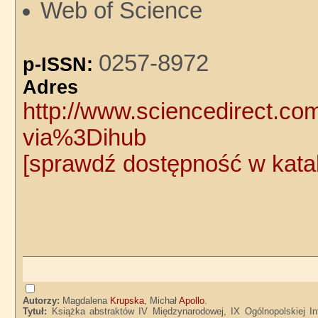
Web of Science
0257-8972
p-ISSN:
Adre
http://www.sciencedirect.co
via%3Dihub
[sprawdź dostępność w kat
Autorzy:
Magdalena
Krupska
, Michał
Apollo
.
Tytuł:
Książka abstraktów IV Międzynarodowej, IX Ogólnopolskiej Int