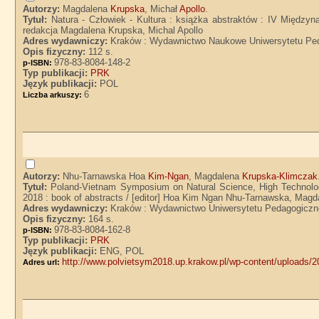
Autorzy:
Magdalena
Krupska
, Michał
Apollo
.
Tytuł:
Natura - Człowiek - Kultura : książka abstraktów : IV Międzyn
redakcja Magdalena Krupska, Michal Apollo
Adres wydawniczy:
Kraków : Wydawnictwo Naukowe Uniwersytetu Ped
Opis fizyczny:
112 s.
978-83-8084-148-2
p-ISBN:
Typ publikacji:
PRK
Język publikacji:
POL
6
Liczba arkuszy:
Autorzy:
Nhu-Tarnawska Hoa
Kim-Ngan
, Magdalena
Krupska-Klimczak
Tytuł:
Poland-Vietnam Symposium on Natural Science, High Technologi
2018 : book of abstracts / [editor] Hoa Kim Ngan Nhu-Tarnawska, Mag
Adres wydawniczy:
Kraków : Wydawnictwo Uniwersytetu Pedagogiczn
Opis fizyczny:
164 s.
978-83-8084-162-8
p-ISBN:
Typ publikacji:
PRK
Język publikacji:
ENG, POL
http://www.polvietsym2018.up.krakow.pl/wp-content/uploads/
Adres url: