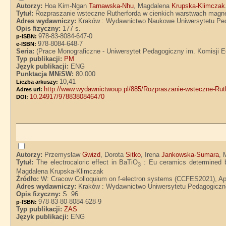
Autorzy:
Hoa Kim-Ngan
Tarnawska-Nhu
, Magdalena
Krupska-Klimczak
Tytuł:
Rozpraszanie wsteczne Rutherforda w cienkich warstwach mag
Adres wydawniczy:
Kraków : Wydawnictwo Naukowe Uniwersytetu Pe
Opis fizyczny:
177 s.
978-83-8084-647-0
p-ISBN:
978-8084-648-7
e-ISBN:
Seria:
(Prace Monograficzne - Uniwersytet Pedagogiczny im. Komisji E
Typ publikacji:
PM
Język publikacji:
ENG
Punktacja MNiSW:
80.000
10,41
Liczba arkuszy:
http://www.wydawnictwoup.pl/885/Rozpraszanie-wsteczne-Rut
Adres url:
10.24917/9788380846470
DOI:
Autorzy:
Przemysław
Gwizd
, Dorota
Sitko
, Irena
Jankowska-Sumara
, 
Tytuł:
The electrocaloric effect in BaTiO
: Eu ceramics determined b
3
Magdalena Krupska-Klimczak
Źródło:
W: Cracow Colloquium on f-electron systems (CCFES2021), Apri
Adres wydawniczy:
Kraków : Wydawnictwo Uniwersytetu Pedagogiczn
Opis fizyczny:
S. 96
978-83-80-8084-628-9
p-ISBN:
Typ publikacji:
ZAS
Język publikacji:
ENG