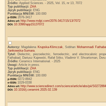
Źródło:
Applied Sciences. - 2025, Vol. 15, nr 13, 7072
Typ publikacji:
ZAA
Język publikacji:
ENG
Punktacja MNiSW:
100.000
2076-3417
p-ISSN:
http://www.mdpi.com/2076-3417/15/13/7072
Adres url:
10.3390/app15137072
DOI:
Autorzy:
Magdalena
Krupska-Klimczak
, Sobhan
Mohammadi Fathab
Jankowska-Sumara
.
Tytuł:
Dielectric, piezoelectric, ferroelectric, and electrocalori
Fathabad, Dariusz Kajewski, Rafał Sitko, Vladimir V. Shvartsman, Do
Źródło:
Ceramics International. - 2025
Uwagi:
Article in press.
Typ publikacji:
ZAA
Język publikacji:
ENG
Punktacja MNiSW:
100.000
0272-8842
p-ISSN:
1029-0338
e-ISSN:
http://www.sciencedirect.com/science/article/abs/pii/S0272
Adres url:
10.1016/j.ceramint.2025.02.139
DOI: