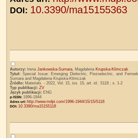
10.3390/ma15155363
DOI:
Autorzy:
Irena
Jankowska-Sumara
, Magdalena
Krupska-Klimczak
.
Tytuł:
Special Issue: Emerging Dielectric, Piezoelectric, and Ferroe
Sumara and Magdalena Krupska-Klimczak
Źródło:
Materials. - 2022, Vol. 15, iss. 15, art. id.: 5118 ; s. 1-2
Typ publikacji:
ZV
Język publikacji:
ENG
1996-1944
p-ISSN:
http://www.mdpi.com/1996-1944/15/15/5118
Adres url:
10.3390/ma15155118
DOI: