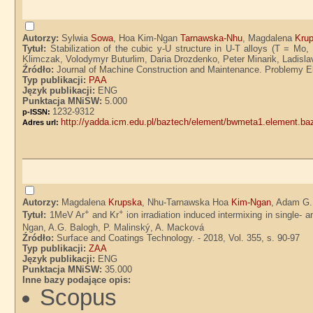
Autorzy:
Sylwia
Sowa
, Hoa Kim-Ngan
Tarnawska-Nhu
, Magdalena
Kru
Tytuł:
Stabilization of the cubic y-U structure in U-T alloys (T = 
Klimczak, Volodymyr Buturlim, Daria Drozdenko, Peter Minarik, Ladisl
Źródło:
Journal of Machine Construction and Maintenance. Problemy Eks
Typ publikacji:
PAA
Język publikacji:
ENG
Punktacja MNiSW:
5.000
1232-9312
p-ISSN:
http://yadda.icm.edu.pl/baztech/element/bwmeta1.element.b
Adres url:
Autorzy:
Magdalena
Krupska
, Nhu-Tarnawska Hoa
Kim-Ngan
, Adam G
+
+
Tytuł:
1MeV Ar
and Kr
ion irradiation induced intermixing in single- a
Ngan, A.G. Balogh, P. Malinský, A. Macková
Źródło:
Surface and Coatings Technology. - 2018, Vol. 355, s. 90-97
Typ publikacji:
ZAA
Język publikacji:
ENG
Punktacja MNiSW:
35.000
Inne bazy podające opis:
Scopus