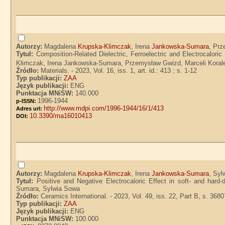
Autorzy:
Magdalena
Krupska-Klimczak
, Irena
Jankowska-Sumara
, Pr
Tytuł:
Composition-Related Dielectric, Ferroelectric and Electrocaloric
Klimczak, Irena Jankowska-Sumara, Przemysław Gwizd, Marceli Koral
Źródło:
Materials. - 2023, Vol. 16, iss. 1, art. id.: 413 ; s. 1-12
Typ publikacji:
ZAA
Język publikacji:
ENG
Punktacja MNiSW:
140.000
1996-1944
p-ISSN:
http://www.mdpi.com/1996-1944/16/1/413
Adres url:
10.3390/ma16010413
DOI:
Autorzy:
Magdalena
Krupska-Klimczak
, Irena
Jankowska-Sumara
, Syl
Tytuł:
Positive and Negative Electrocaloric Effect in soft- and ha
Sumara, Sylwia Sowa
Źródło:
Ceramics International. - 2023, Vol. 49, iss. 22, Part B, s. 368
Typ publikacji:
ZAA
Język publikacji:
ENG
Punktacja MNiSW:
100.000