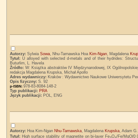
Autorzy:
Sylwia
Sowa
, Nhu-Tarnawska Hoa
Kim-Ngan
, Magdalena
Kru
Tytuł:
U alloyed with selected d-metals and of their hydrides: Stru
Buturlim, L. Havela
Źródło:
W: Książka abstraktów IV Międzynarodowej, IX Ogólnopolskiej 
redakcja Magdalena Krupska, Michał Apollo
Adres wydawniczy:
Kraków : Wydawnictwo Naukowe Uniwersytetu Ped
Opis fizyczny:
S. 92
978-83-8084-148-2
p-ISBN:
Typ publikacji:
PRA
Język publikacji:
POL, ENG
Autorzy:
Hoa Kim-Ngan
Nhu-Tarnawska
, Magdalena
Krupska
, Adam G
Tytuł:
High surface stability of magnetite on bi-layer Fe
O
/Fe/MgO(0 0
3
4