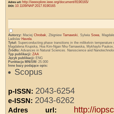
http://ieeexplore.ieee.org/document/8190165/
Adres url:
10.1109/NAP.2017.8190165
DOI:
Autorzy:
Maciej
Chrobak
, Zbigniew
Tarnawski
, Sylwia
Sowa
, Magdal
Ladislav
Havela
.
Tytuł:
Superconducting phase transitions in the milikelvin temperature
Magdalena Krupska, Hoa Kim-Ngan Nhu-Tarnawska, Mykhaylo Paukov, V
Źródło:
Advances in Natural Sciences. Nanoscience and Nanotechnology.
Typ publikacji:
ZAA
Język publikacji:
ENG
Punktacja MNiSW:
25.000
Inne bazy podające opis:
Scopus
2043-6254
p-ISSN:
2043-6262
e-ISSN:
http://iops
Adres url: