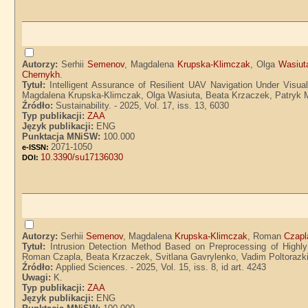
Autorzy:
Serhii
Semenov
, Magdalena
Krupska-Klimczak
, Olga
Wasiut
Chernykh
.
Tytuł:
Intelligent Assurance of Resilient UAV Navigation Under Visu
Magdalena Krupska-Klimczak, Olga Wasiuta, Beata Krzaczek, Patryk M
Źródło:
Sustainability. - 2025, Vol. 17, iss. 13, 6030
Typ publikacji:
ZAA
Język publikacji:
ENG
Punktacja MNiSW:
100.000
2071-1050
e-ISSN:
10.3390/su17136030
DOI:
Autorzy:
Serhii
Semenov
, Magdalena
Krupska-Klimczak
, Roman
Czapl
Tytuł:
Intrusion Detection Method Based on Preprocessing of Highl
Roman Czapla, Beata Krzaczek, Svitlana Gavrylenko, Vadim Poltorazki
Źródło:
Applied Sciences. - 2025, Vol. 15, iss. 8, id art. 4243
Uwagi:
K.
Typ publikacji:
ZAA
Język publikacji:
ENG