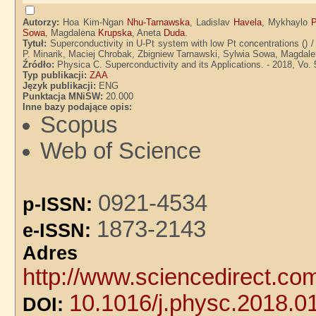
Autorzy:
Hoa Kim-Ngan
Nhu-Tarnawska
, Ladislav
Havela
, Mykhaylo
Sowa
, Magdalena
Krupska
, Aneta
Duda
.
Tytuł:
Superconductivity in U-Pt system with low Pt concentrations (
P. Minarik, Maciej Chrobak, Zbigniew Tarnawski, Sylwia Sowa, Magdal
Źródło:
Physica C. Superconductivity and its Applications. - 2018, Vo. 
Typ publikacji:
ZAA
Język publikacji:
ENG
Punktacja MNiSW:
20.000
Inne bazy podające opis:
Scopus
Web of Science
0921-4534
p-ISSN:
1873-2143
e-ISSN:
Adre
http://www.sciencedirect.co
10.1016/j.physc.2018.0
DOI: