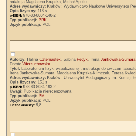
redakcja Magdalena Krupska, Michał Apollo
Adres wydawniczy:
Kraków : Wydawnictwo Naukowe Uniwersytetu Ped
Opis fizyczny:
113 s.
978-83-8084-148-2
p-ISBN:
Typ publikacji:
PRK
Język publikacji:
POL
Autorzy:
Halina
Czternastek
, Sabina
Fedyk
, Irena
Jankowska-Sumara
Dorota
Wierzuchowska
.
Tytuł:
Laboratorium fizyki współczesnej : instrukcje do ćwiczeń labor
Irena Jankowska-Sumara, Magdalena Krupska-Klimczak, Teresa Kwieci
Adres wydawniczy:
Kraków : Uniwersytet Pedagogiczny im. Komisji E
Opis fizyczny:
151 s.
978-83-8084-193-2
p-ISBN:
Uwagi:
Publikacja nierecenzowana.
Typ publikacji:
PM
Język publikacji:
POL
8,8
Liczba arkuszy: