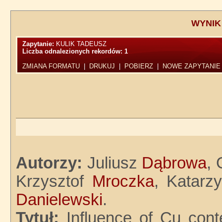
WYNIK
Zapytanie:
KULIK TADEUSZ
Liczba odnalezionych rekordów:
1
ZMIANA FORMATU
|
DRUKUJ
|
POBIERZ
|
NOWE ZAPYTANIE
Autorzy:
Juliusz
Dąbrowa
,
Krzysztof
Mroczka
, Katar
Danielewski
.
Tytuł:
Influence of Cu cont