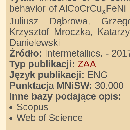
behavior of AlCoCrCu
FeNi 
x
Juliusz Dąbrowa, Grzego
Krzysztof Mroczka, Katarz
Danielewski
Źródło:
Intermetallics. - 201
Typ publikacji:
ZAA
Język publikacji:
ENG
Punktacja MNiSW:
30.000
Inne bazy podające opis:
Scopus
Web of Science