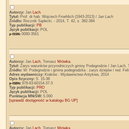
Autorzy:
Jan
Lach
.
Tytuł:
Prof. dr hab. Wojciech Froehlich (1943-2013) / Jan Lach
Źródło:
Rocznik Sądecki. - 2014, T. 42, s. 382-384
Typ publikacji:
PB
Język publikacji:
POL
0080-3561
p-ISSN:
Autorzy:
Jan
Lach
, Tomasz
Mrówka
.
Tytuł:
Zarys warunków przyrodniczych gminy Podegrodzie / Jan Lach
Źródło:
W: Podegrodzie i gmina podegrodzka : zarys dziejów / red. Fel
Adres wydawniczy:
Kraków : Wydawnictwo Antykwa, 2014
Opis fizyczny:
S. 15-38
978-83-60154-37-3
p-ISBN:
Typ publikacji:
PRO
Język publikacji:
POL
Punktacja MNiSW:
5.000
[sprawdź dostępność w katalogu BG UP]
Autorzy:
Jan
Lach
, Tomasz
Mrówka
.