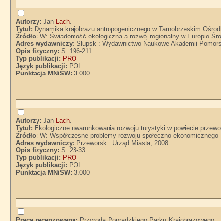
Autorzy:
Jan
Lach
.
Tytuł:
Dynamika krajobrazu antropogenicznego w Tarnobrzeskim Ośrod
Źródło:
W: Świadomość ekologiczna a rozwój regionalny w Europie Ś
Adres wydawniczy:
Słupsk : Wydawnictwo Naukowe Akademii Pomorsk
Opis fizyczny:
S. 196-211
Typ publikacji:
PRO
Język publikacji:
POL
Punktacja MNiSW:
3.000
Autorzy:
Jan
Lach
.
Tytuł:
Ekologiczne uwarunkowania rozwoju turystyki w powiecie przewo
Źródło:
W: Współczesne problemy rozwoju społeczno-ekonomicznego Po
Adres wydawniczy:
Przeworsk : Urząd Miasta, 2008
Opis fizyczny:
S. 23-33
Typ publikacji:
PRO
Język publikacji:
POL
Punktacja MNiSW:
3.000
Praca recenzowana:
Przyroda Popradzkiego Parku Krajobrazowego : p