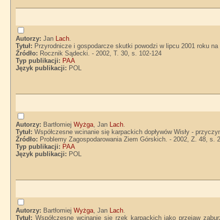
Autorzy:
Jan
Lach
.
Tytuł:
Przyrodnicze i gospodarcze skutki powodzi w lipcu 2001 roku n
Źródło:
Rocznik Sądecki. - 2002, T. 30, s. 102-124
Typ publikacji:
PAA
Język publikacji:
POL
Autorzy:
Bartłomiej
Wyżga
, Jan
Lach
.
Tytuł:
Współczesne wcinanie się karpackich dopływów Wisły - przyczyn
Źródło:
Problemy Zagospodarowania Ziem Górskich. - 2002, Z. 48, s. 
Typ publikacji:
PAA
Język publikacji:
POL
Autorzy:
Bartłomiej
Wyżga
, Jan
Lach
.
Tytuł:
Współczesne wcinanie się rzek karpackich jako przejaw zabur