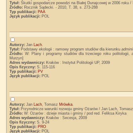
Tytuł:
Skutki gospodarcze powodzi na Białej Dunajcowej w 2006 roku /
Źródło:
Rocznik Sądecki. - 2010, T. 38, s. 273-288
Typ publikacji:
PAA
Język publikacji:
POL
Autorzy:
Jan
Lach
.
Tytuł:
Podstawy ekologii : ramowy program studiów dla kierunku
admini
Źródło:
W: Plany i programy studiów dla trzeciego roku politologii
Murzyn]
Adres wydawniczy:
Kraków : Instytut Politologii UP, 2009
Opis fizyczny:
S. 115-116
Typ publikacji:
PV
Język publikacji:
POL
Autorzy:
Jan
Lach
, Tomasz
Mrówka
.
Tytuł:
Przyrodnicze warunki rozwoju gminy Ożarów / Jan Lach, Tomas
Źródło:
W: Ożarów : dzieje miasta i gminy / pod red. Feliksa Kiryka
Adres wydawniczy:
Kraków : Secesja, 2009
Opis fizyczny:
S. 9-24
Typ publikacji:
PRO
Język publikacji:
POL