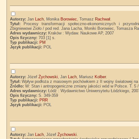
Autorzy:
Jan
Lach
, Monika
Borowiec
, Tomasz
Rachwał
.
Tytuł:
Procesy transformacji społeczno-ekonomicznych i przyrod
Zbigniewowi Zioło / pod red. Jana Lacha, Moniki Borowiec, Tomasza R
Adres wydawniczy:
Kraków : Wydaw. Naukowe AP, 2007
Opis fizyczny:
703 [1] s.
Typ publikacji:
PM
Język publikacji:
POL
Autorzy:
Józef
Żychowski
, Jan
Lach
, Mariusz
Kolber
.
Tytuł:
Wpływ podłoża z masowym pochówkiem z II wojny światowej na 
Źródło:
W: Stan i antropogeniczne zmiany jakości wód w Polsce. T. 5 /
Adres wydawniczy:
Łódź : Wydawnictwo Uniwersytetu Łódzkiego, 200
Opis fizyczny:
S. 349-359
Typ publikacji:
PRR
Język publikacji:
POL
Autorzy:
Jan
Lach
, Józef
Żychowski
.