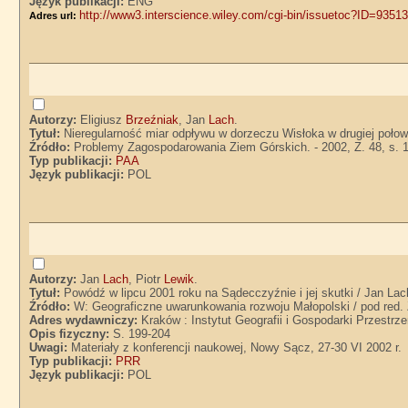
Język publikacji:
ENG
http://www3.interscience.wiley.com/cgi-bin/issuetoc?ID=9351
Adres url:
Autorzy:
Eligiusz
Brzeźniak
, Jan
Lach
.
Tytuł:
Nieregularność miar odpływu w dorzeczu Wisłoka w drugiej połow
Źródło:
Problemy Zagospodarowania Ziem Górskich. - 2002, Z. 48, s. 
Typ publikacji:
PAA
Język publikacji:
POL
Autorzy:
Jan
Lach
, Piotr
Lewik
.
Tytuł:
Powódź w lipcu 2001 roku na Sądecczyźnie i jej skutki / Jan Lac
Źródło:
W: Geograficzne uwarunkowania rozwoju Małopolski / pod red.
Adres wydawniczy:
Kraków : Instytut Geografii i Gospodarki Przestrz
Opis fizyczny:
S. 199-204
Uwagi:
Materiały z konferencji naukowej, Nowy Sącz, 27-30 VI 2002 r.
Typ publikacji:
PRR
Język publikacji:
POL