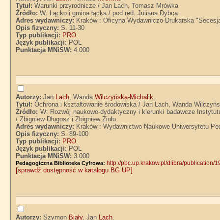
Tytuł:
Warunki przyrodnicze / Jan Lach, Tomasz Mrówka
Źródło:
W: Łącko i gmina łącka / pod red. Juliana Dybca
Adres wydawniczy:
Kraków : Oficyna Wydawniczo-Drukarska "Secesja
Opis fizyczny:
S. 11-30
Typ publikacji:
PRO
Język publikacji:
POL
Punktacja MNiSW:
4.000
Autorzy:
Jan
Lach
, Wanda
Wilczyńska-Michalik
.
Tytuł:
Ochrona i kształtowanie środowiska / Jan Lach, Wanda Wilczyńs
Źródło:
W: Rozwój naukowo-dydaktyczny i kierunki badawcze Instytut
/ Zbigniew Długosz i Zbigniew Zioło
Adres wydawniczy:
Kraków : Wydawnictwo Naukowe Uniwersytetu Ped
Opis fizyczny:
S. 89-100
Typ publikacji:
PRO
Język publikacji:
POL
Punktacja MNiSW:
3.000
http://pbc.up.krakow.pl/dlibra/publication/
Pedagogiczna Biblioteka Cyfrowa:
[sprawdź dostępność w katalogu BG UP]
Autorzy:
Szymon
Biały
, Jan
Lach
.