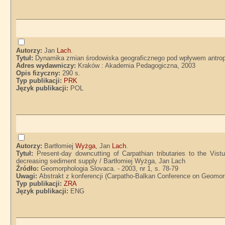
Autorzy:
Jan
Lach
.
Tytuł:
Dynamika zmian środowiska geograficznego pod wpływem antropo
Adres wydawniczy:
Kraków : Akademia Pedagogiczna, 2003
Opis fizyczny:
290 s.
Typ publikacji:
PRK
Język publikacji:
POL
Autorzy:
Bartłomiej
Wyżga
, Jan
Lach
.
Tytuł:
Present-day downcutting of Carpathian tributaries to the Vistu
decreasing sediment supply / Bartłomiej Wyżga, Jan Lach
Źródło:
Geomorphologia Slovaca. - 2003, nr 1, s. 78-79
Uwagi:
Abstrakt z konferencji (Carpatho-Balkan Conference on Geomorp
Typ publikacji:
ZRA
Język publikacji:
ENG