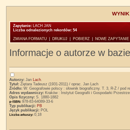
WYNIK
Zapytanie:
LACH JAN
Liczba odnalezionych rekordów:
54
ZMIANA FORMATU
|
DRUKUJ
|
POBIERZ
|
NOWE ZAPYTANIE
Informacje o autorze w bazie
Autorzy:
Jan
Lach
.
Tytuł:
Ziętara Tadeusz (1931-2011) / oprac. Jan Lach
Źródło:
W: Geografowie polscy : słownik biograficzny. T. 3, R-Ż / pod
Adres wydawniczy:
Kraków : Instytut Geografii i Gospodarki Przestrz
Opis fizyczny:
S. 1880-1882
978-83-64089-33-6
p-ISBN:
Typ publikacji:
PB
Język publikacji:
POL
0,18
Liczba arkuszy: