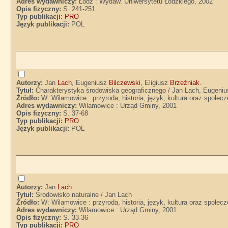
Adres wydawniczy:
Łódź : Wydaw. Uniwersytetu Łódzkiego, 2002
Opis fizyczny:
S. 241-251
Typ publikacji:
PRO
Język publikacji:
POL
Autorzy:
Jan
Lach
, Eugeniusz
Bilczewski
, Eligiusz
Brzeźniak
.
Tytuł:
Charakterystyka środowiska geograficznego / Jan Lach, Eugenius
Źródło:
W: Wilamowice : przyroda, historia, język, kultura oraz społec
Adres wydawniczy:
Wilamowice : Urząd Gminy, 2001
Opis fizyczny:
S. 37-68
Typ publikacji:
PRO
Język publikacji:
POL
Autorzy:
Jan
Lach
.
Tytuł:
Środowisko naturalne / Jan Lach
Źródło:
W: Wilamowice : przyroda, historia, język, kultura oraz społec
Adres wydawniczy:
Wilamowice : Urząd Gminy, 2001
Opis fizyczny:
S. 33-36
Typ publikacji:
PRO