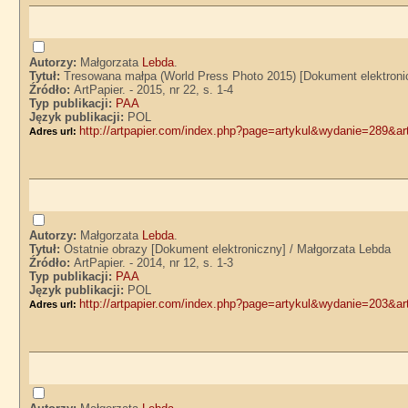
Autorzy:
Małgorzata
Lebda
.
Tytuł:
Tresowana małpa (World Press Photo 2015) [Dokument elektroni
Źródło:
ArtPapier. - 2015, nr 22, s. 1-4
Typ publikacji:
PAA
Język publikacji:
POL
http://artpapier.com/index.php?page=artykul&wydanie=289&a
Adres url:
Autorzy:
Małgorzata
Lebda
.
Tytuł:
Ostatnie obrazy [Dokument elektroniczny] / Małgorzata Lebda
Źródło:
ArtPapier. - 2014, nr 12, s. 1-3
Typ publikacji:
PAA
Język publikacji:
POL
http://artpapier.com/index.php?page=artykul&wydanie=203&a
Adres url: