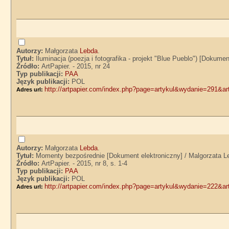
Autorzy:
Małgorzata
Lebda
.
Tytuł:
Iluminacja (poezja i fotografika - projekt "Blue Pueblo") [Dokume
Źródło:
ArtPapier. - 2015, nr 24
Typ publikacji:
PAA
Język publikacji:
POL
http://artpapier.com/index.php?page=artykul&wydanie=291&a
Adres url:
Autorzy:
Małgorzata
Lebda
.
Tytuł:
Momenty bezpośrednie [Dokument elektroniczny] / Malgorzata L
Źródło:
ArtPapier. - 2015, nr 8, s. 1-4
Typ publikacji:
PAA
Język publikacji:
POL
http://artpapier.com/index.php?page=artykul&wydanie=222&a
Adres url: