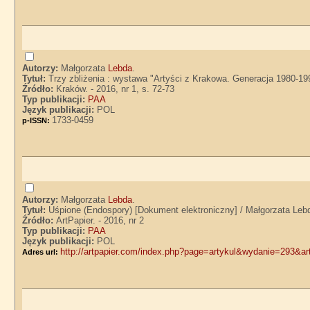
Autorzy:
Małgorzata
Lebda
.
Tytuł:
Trzy zbliżenia : wystawa "Artyści z Krakowa. Generacja 1980-19
Źródło:
Kraków. - 2016, nr 1, s. 72-73
Typ publikacji:
PAA
Język publikacji:
POL
1733-0459
p-ISSN:
Autorzy:
Małgorzata
Lebda
.
Tytuł:
Uśpione (Endospory) [Dokument elektroniczny] / Małgorzata Leb
Źródło:
ArtPapier. - 2016, nr 2
Typ publikacji:
PAA
Język publikacji:
POL
http://artpapier.com/index.php?page=artykul&wydanie=293&a
Adres url: