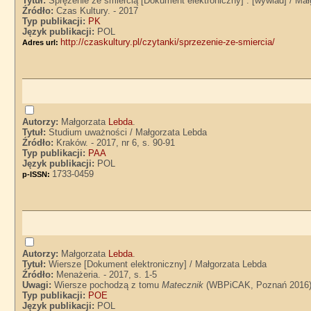
Tytuł:
Sprężenie ze śmiercią [Dokument elektroniczny] : [wywiad] / Ma
Źródło:
Czas Kultury. - 2017
Typ publikacji:
PK
Język publikacji:
POL
http://czaskultury.pl/czytanki/sprzezenie-ze-smiercia/
Adres url:
Autorzy:
Małgorzata
Lebda
.
Tytuł:
Studium uważności / Małgorzata Lebda
Źródło:
Kraków. - 2017, nr 6, s. 90-91
Typ publikacji:
PAA
Język publikacji:
POL
1733-0459
p-ISSN:
Autorzy:
Małgorzata
Lebda
.
Tytuł:
Wiersze [Dokument elektroniczny] / Małgorzata Lebda
Źródło:
Menażeria. - 2017, s. 1-5
Uwagi:
Wiersze pochodzą z tomu
Matecznik
(WBPiCAK, Poznań 2016)
Typ publikacji:
POE
Język publikacji:
POL