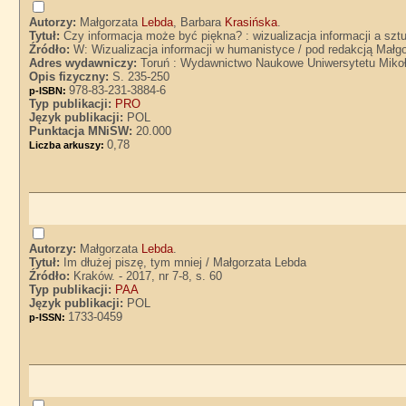
Autorzy:
Małgorzata
Lebda
, Barbara
Krasińska
.
Tytuł:
Czy informacja może być piękna? : wizualizacja informacji a szt
Źródło:
W: Wizualizacja informacji w humanistyce / pod redakcją Małgo
Adres wydawniczy:
Toruń : Wydawnictwo Naukowe Uniwersytetu Mikoł
Opis fizyczny:
S. 235-250
978-83-231-3884-6
p-ISBN:
Typ publikacji:
PRO
Język publikacji:
POL
Punktacja MNiSW:
20.000
0,78
Liczba arkuszy:
Autorzy:
Małgorzata
Lebda
.
Tytuł:
Im dłużej piszę, tym mniej / Małgorzata Lebda
Źródło:
Kraków. - 2017, nr 7-8, s. 60
Typ publikacji:
PAA
Język publikacji:
POL
1733-0459
p-ISSN: