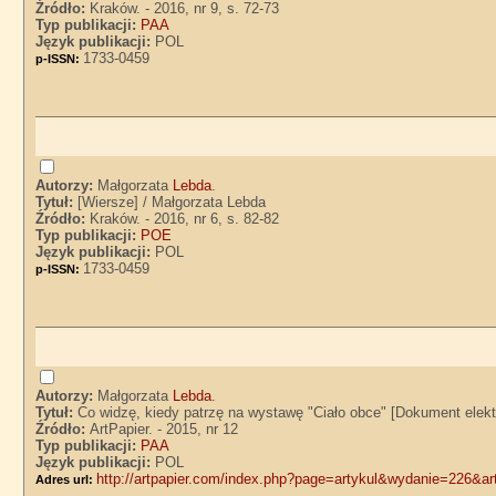
Źródło:
Kraków. - 2016, nr 9, s. 72-73
Typ publikacji:
PAA
Język publikacji:
POL
1733-0459
p-ISSN:
Autorzy:
Małgorzata
Lebda
.
Tytuł:
[Wiersze] / Małgorzata Lebda
Źródło:
Kraków. - 2016, nr 6, s. 82-82
Typ publikacji:
POE
Język publikacji:
POL
1733-0459
p-ISSN:
Autorzy:
Małgorzata
Lebda
.
Tytuł:
Co widzę, kiedy patrzę na wystawę "Ciało obce" [Dokument elekt
Źródło:
ArtPapier. - 2015, nr 12
Typ publikacji:
PAA
Język publikacji:
POL
http://artpapier.com/index.php?page=artykul&wydanie=226&a
Adres url: