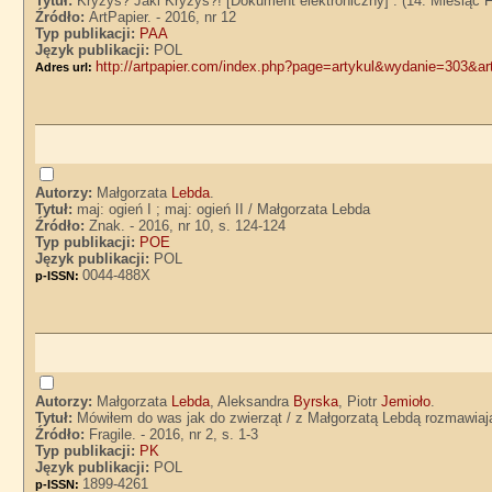
Tytuł:
Kryzys? Jaki Kryzys?! [Dokument elektroniczny] : (14. Miesiąc F
Źródło:
ArtPapier. - 2016, nr 12
Typ publikacji:
PAA
Język publikacji:
POL
http://artpapier.com/index.php?page=artykul&wydanie=303&a
Adres url:
Autorzy:
Małgorzata
Lebda
.
Tytuł:
maj: ogień I ; maj: ogień II / Małgorzata Lebda
Źródło:
Znak. - 2016, nr 10, s. 124-124
Typ publikacji:
POE
Język publikacji:
POL
0044-488X
p-ISSN:
Autorzy:
Małgorzata
Lebda
, Aleksandra
Byrska
, Piotr
Jemioło
.
Tytuł:
Mówiłem do was jak do zwierząt / z Małgorzatą Lebdą rozmawiają
Źródło:
Fragile. - 2016, nr 2, s. 1-3
Typ publikacji:
PK
Język publikacji:
POL
1899-4261
p-ISSN: