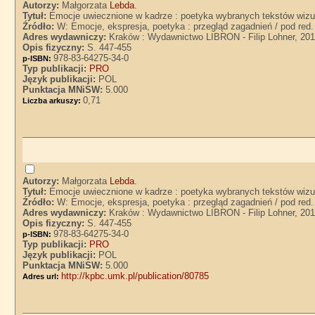
Autorzy:
Małgorzata
Lebda
.
Tytuł:
Emocje uwiecznione w kadrze : poetyka wybranych tekstów wizu
Źródło:
W: Emocje, ekspresja, poetyka : przegląd zagadnień / pod red
Adres wydawniczy:
Kraków : Wydawnictwo LIBRON - Filip Lohner, 20
Opis fizyczny:
S. 447-455
978-83-64275-34-0
p-ISBN:
Typ publikacji:
PRO
Język publikacji:
POL
Punktacja MNiSW:
5.000
0,71
Liczba arkuszy:
Autorzy:
Małgorzata
Lebda
.
Tytuł:
Emocje uwiecznione w kadrze : poetyka wybranych tekstów wizu
Źródło:
W: Emocje, ekspresja, poetyka : przegląd zagadnień / pod red
Adres wydawniczy:
Kraków : Wydawnictwo LIBRON - Filip Lohner, 20
Opis fizyczny:
S. 447-455
978-83-64275-34-0
p-ISBN:
Typ publikacji:
PRO
Język publikacji:
POL
Punktacja MNiSW:
5.000
http://kpbc.umk.pl/publication/80785
Adres url: