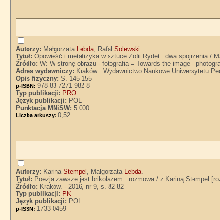
Autorzy:
Małgorzata
Lebda
, Rafał
Solewski
.
Tytuł:
Opowieść i metafizyka w sztuce Zofii Rydet : dwa spojrzenia / M
Źródło:
W: W stronę obrazu - fotografia = Towards the image - photog
Adres wydawniczy:
Kraków : Wydawnictwo Naukowe Uniwersytetu Ped
Opis fizyczny:
S. 145-155
978-83-7271-982-8
p-ISBN:
Typ publikacji:
PRO
Język publikacji:
POL
Punktacja MNiSW:
5.000
0,52
Liczba arkuszy:
Autorzy:
Karina
Stempel
, Małgorzata
Lebda
.
Tytuł:
Poezja zawsze jest brikolażem : rozmowa / z Kariną Stempel [r
Źródło:
Kraków. - 2016, nr 9, s. 82-82
Typ publikacji:
PK
Język publikacji:
POL
1733-0459
p-ISSN: