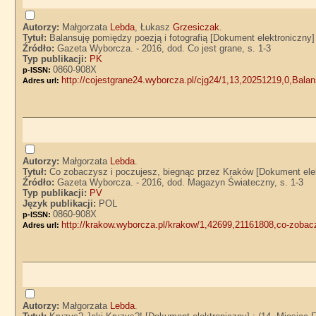
Autorzy:
Małgorzata
Lebda
, Łukasz
Grzesiczak
.
Tytuł:
Balansuję pomiędzy poezją i fotografią [Dokument elektroniczny
Źródło:
Gazeta Wyborcza. - 2016, dod. Co jest grane, s. 1-3
Typ publikacji:
PK
0860-908X
p-ISSN:
http://cojestgrane24.wyborcza.pl/cjg24/1,13,20251219,0,Balan
Adres url:
Autorzy:
Małgorzata
Lebda
.
Tytuł:
Co zobaczysz i poczujesz, biegnąc przez Kraków [Dokument elek
Źródło:
Gazeta Wyborcza. - 2016, dod. Magazyn Świateczny, s. 1-3
Typ publikacji:
PV
Język publikacji:
POL
0860-908X
p-ISSN:
http://krakow.wyborcza.pl/krakow/1,42699,21161808,co-zobac
Adres url:
Autorzy:
Małgorzata
Lebda
.