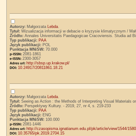
Autorzy:
Małgorzata
Lebda
.
Tytuł:
Wizualizacja informacji w debacie o kryzysie klimatycznym / Ma
Źródło:
Annales Universitatis Paedagogicae Cracoviensis. Studia ad Bib
Typ publikacji:
PAA
Język publikacji:
POL
Punktacja MNiSW:
70.000
2081-1861
p-ISSN:
2300-3057
e-ISSN:
http://sbsp.up.krakow.pl/
Adres url:
10.24917/20811861.18.21
DOI:
Autorzy:
Małgorzata
Lebda
.
Tytuł:
Seeing as Action : the Methods of Interpreting Visual Materials
Źródło:
Perspektywy Kultury. - 2019, 27, nr 4, s. 219-233
Typ publikacji:
PAA
Język publikacji:
ENG
Punktacja MNiSW:
100.000
2081-1446
p-ISSN:
http://czasopisma.ignatianum.edu.pl/pk/article/view/1544/158
Adres url:
10.35765/pk.2019.2704.15
DOI: