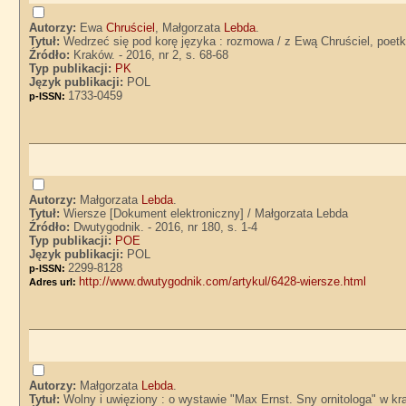
Autorzy:
Ewa
Chruściel
, Małgorzata
Lebda
.
Tytuł:
Wedrzeć się pod korę języka : rozmowa / z Ewą Chruściel, poet
Źródło:
Kraków. - 2016, nr 2, s. 68-68
Typ publikacji:
PK
Język publikacji:
POL
1733-0459
p-ISSN:
Autorzy:
Małgorzata
Lebda
.
Tytuł:
Wiersze [Dokument elektroniczny] / Małgorzata Lebda
Źródło:
Dwutygodnik. - 2016, nr 180, s. 1-4
Typ publikacji:
POE
Język publikacji:
POL
2299-8128
p-ISSN:
http://www.dwutygodnik.com/artykul/6428-wiersze.html
Adres url:
Autorzy:
Małgorzata
Lebda
.
Tytuł:
Wolny i uwięziony : o wystawie "Max Ernst. Sny ornitologa" w