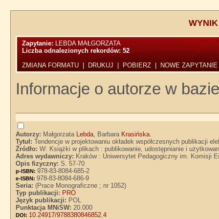
WYNIK
Zapytanie:
LEBDA MAŁGORZATA
Liczba odnalezionych rekordów:
52
ZMIANA FORMATU
|
DRUKUJ
|
POBIERZ
|
NOWE ZAPYTANIE
Informacje o autorze w bazie
Autorzy:
Małgorzata
Lebda
, Barbara
Krasińska
.
Tytuł:
Tendencje w projektowaniu okładek współczesnych publikacji ele
Źródło:
W: Książki w plikach : publikowanie, udostępnianie i użytkow
Adres wydawniczy:
Kraków : Uniwersytet Pedagogiczny im. Komisji E
Opis fizyczny:
S. 57-70
978-83-8084-685-2
p-ISBN:
978-83-8084-686-9
e-ISBN:
Seria:
(Prace Monograficzne ; nr 1052)
Typ publikacji:
PRO
Język publikacji:
POL
Punktacja MNiSW:
20.000
10.24917/9788380846852.4
DOI: