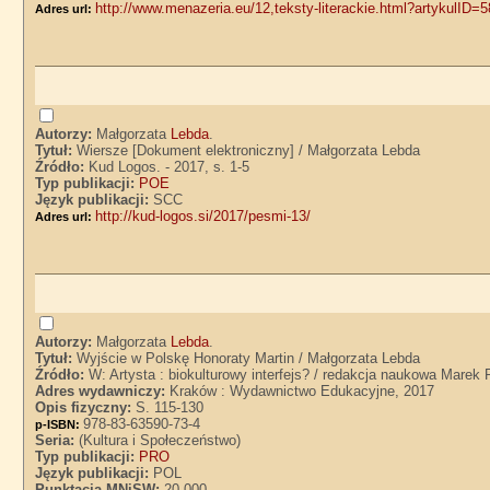
http://www.menazeria.eu/12,teksty-literackie.html?artykulID=
Adres url:
Autorzy:
Małgorzata
Lebda
.
Tytuł:
Wiersze [Dokument elektroniczny] / Małgorzata Lebda
Źródło:
Kud Logos. - 2017, s. 1-5
Typ publikacji:
POE
Język publikacji:
SCC
http://kud-logos.si/2017/pesmi-13/
Adres url:
Autorzy:
Małgorzata
Lebda
.
Tytuł:
Wyjście w Polskę Honoraty Martin / Małgorzata Lebda
Źródło:
W: Artysta : biokulturowy interfejs? / redakcja naukowa Marek 
Adres wydawniczy:
Kraków : Wydawnictwo Edukacyjne, 2017
Opis fizyczny:
S. 115-130
978-83-63590-73-4
p-ISBN:
Seria:
(Kultura i Społeczeństwo)
Typ publikacji:
PRO
Język publikacji:
POL
Punktacja MNiSW:
20.000