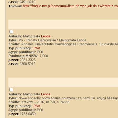
2451-3210
e-ISSN:
http://fragile.net.pl/home/mowilem-do-was-jak-do-zwierzat-z-m
Adres url:
Autorzy:
Małgorzata
Lebda
.
Tytuł:
My - Renaty Dąbrowskie / Małgorzata Lebda
Źródło:
Annales Universitatis Paedagogicae Cracoviensis. Studia de Art
Typ publikacji:
PAA
Język publikacji:
POL
Punktacja MNiSW:
7.000
2081-3325
p-ISSN:
2300-5912
e-ISSN:
Autorzy:
Małgorzata
Lebda
.
Tytuł:
Nowe sposoby opowiadania obrazem : za nami 14. edycji Miesiąc
Źródło:
Kraków. - 2016, nr 7-8, s. 82-83
Typ publikacji:
PAA
Język publikacji:
POL
1733-0459
p-ISSN: