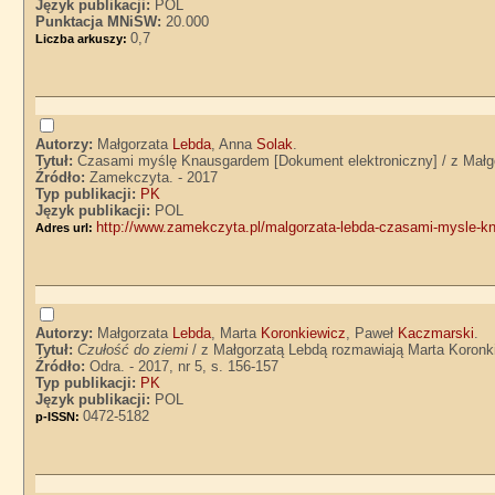
Język publikacji:
POL
Punktacja MNiSW:
20.000
0,7
Liczba arkuszy:
Autorzy:
Małgorzata
Lebda
, Anna
Solak
.
Tytuł:
Czasami myślę Knausgardem [Dokument elektroniczny] / z Małg
Źródło:
Zamekczyta. - 2017
Typ publikacji:
PK
Język publikacji:
POL
http://www.zamekczyta.pl/malgorzata-lebda-czasami-mysle-k
Adres url:
Autorzy:
Małgorzata
Lebda
, Marta
Koronkiewicz
, Paweł
Kaczmarski
.
Tytuł:
Czułość do ziemi
/ z Małgorzatą Lebdą rozmawiają Marta Koronk
Źródło:
Odra. - 2017, nr 5, s. 156-157
Typ publikacji:
PK
Język publikacji:
POL
0472-5182
p-ISSN: