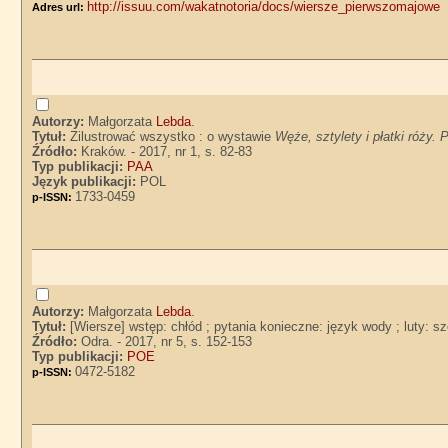
http://issuu.com/wakatnotoria/docs/wiersze_pierwszomajowe
Adres url:
Autorzy:
Małgorzata
Lebda
.
Tytuł:
Zilustrować wszystko : o wystawie
Węże, sztylety i płatki róży.
Źródło:
Kraków. - 2017, nr 1, s. 82-83
Typ publikacji:
PAA
Język publikacji:
POL
1733-0459
p-ISSN:
Autorzy:
Małgorzata
Lebda
.
Tytuł:
[Wiersze] wstęp: chłód ; pytania konieczne: język wody ; luty: s
Źródło:
Odra. - 2017, nr 5, s. 152-153
Typ publikacji:
POE
0472-5182
p-ISSN: