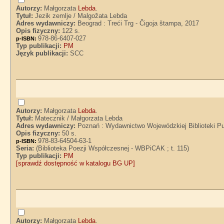
Autorzy:
Małgorzata
Lebda
.
Tytuł:
Jezik zemlje / Malgožata Lebda
Adres wydawniczy:
Beograd : Treći Trg - Čigoja štampa, 2017
Opis fizyczny:
122 s.
978-86-6407-027
p-ISBN:
Typ publikacji:
PM
Język publikacji:
SCC
Autorzy:
Małgorzata
Lebda
.
Tytuł:
Matecznik / Małgorzata Lebda
Adres wydawniczy:
Poznań : Wydawnictwo Wojewódzkiej Biblioteki Pub
Opis fizyczny:
50 s.
978-83-64504-63-1
p-ISBN:
Seria:
(Biblioteka Poezji Współczesnej - WBPiCAK ; t. 115)
Typ publikacji:
PM
[sprawdź dostępność w katalogu BG UP]
Autorzy:
Małgorzata
Lebda
.