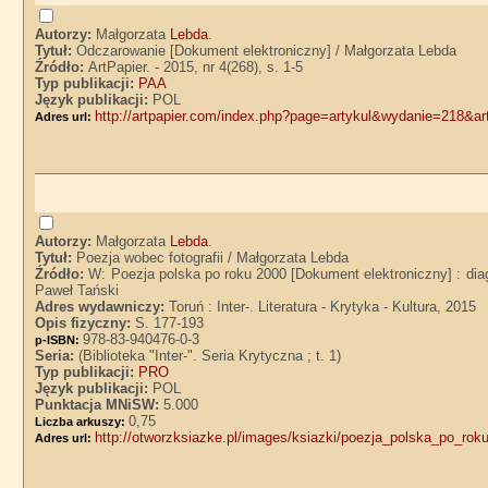
Autorzy:
Małgorzata
Lebda
.
Tytuł:
Odczarowanie [Dokument elektroniczny] / Małgorzata Lebda
Źródło:
ArtPapier. - 2015, nr 4(268), s. 1-5
Typ publikacji:
PAA
Język publikacji:
POL
http://artpapier.com/index.php?page=artykul&wydanie=218&a
Adres url:
Autorzy:
Małgorzata
Lebda
.
Tytuł:
Poezja wobec fotografii / Małgorzata Lebda
Źródło:
W: Poezja polska po roku 2000 [Dokument elektroniczny] : dia
Paweł Tański
Adres wydawniczy:
Toruń : Inter-. Literatura - Krytyka - Kultura, 2015
Opis fizyczny:
S. 177-193
978-83-940476-0-3
p-ISBN:
Seria:
(Biblioteka "Inter-". Seria Krytyczna ; t. 1)
Typ publikacji:
PRO
Język publikacji:
POL
Punktacja MNiSW:
5.000
0,75
Liczba arkuszy:
http://otworzksiazke.pl/images/ksiazki/poezja_polska_po_ro
Adres url: