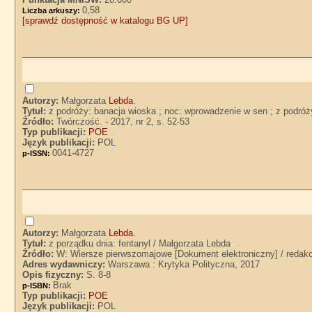
0,58
Liczba arkuszy:
[sprawdź dostępność w katalogu BG UP]
Autorzy:
Małgorzata
Lebda
.
Tytuł:
z podróży: banacja wioska ; noc: wprowadzenie w sen ; z podróży
Źródło:
Twórczość. - 2017, nr 2, s. 52-53
Typ publikacji:
POE
Język publikacji:
POL
0041-4727
p-ISSN:
Autorzy:
Małgorzata
Lebda
.
Tytuł:
z porządku dnia: fentanyl / Małgorzata Lebda
Źródło:
W: Wiersze pierwszomajowe [Dokument elektroniczny] / redak
Adres wydawniczy:
Warszawa : Krytyka Polityczna, 2017
Opis fizyczny:
S. 8-8
Brak
p-ISBN:
Typ publikacji:
POE
Język publikacji:
POL