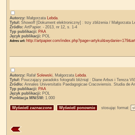
Autorzy:
Małgorzata
Lebda
.
Tytuł:
Showoff [Dokument elektroniczny] : trzy zbliżenia / Małgorzata 
Źródło:
ArtPapier. - 2013, nr 12, s. 1-4
Typ publikacji:
PAA
Język publikacji:
POL
http://artpapier.com/index.php?page=artykul&wydanie=179&a
Adres url:
Autorzy:
Rafał
Solewski
, Małgorzata
Lebda
.
Tytuł:
Pouczający paradoks fotografii bliźniąt : Diane Arbus i Tereza V
Źródło:
Annales Universitatis Paedagogicae Cracoviensis. Studia de Art
Typ publikacji:
PAA
Język publikacji:
POL
Punktacja MNiSW:
1.000
stosując format: