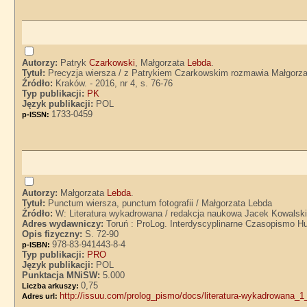
Autorzy:
Patryk
Czarkowski
, Małgorzata
Lebda
.
Tytuł:
Precyzja wiersza / z Patrykiem Czarkowskim rozmawia Małgorz
Źródło:
Kraków. - 2016, nr 4, s. 76-76
Typ publikacji:
PK
Język publikacji:
POL
1733-0459
p-ISSN:
Autorzy:
Małgorzata
Lebda
.
Tytuł:
Punctum wiersza, punctum fotografii / Małgorzata Lebda
Źródło:
W: Literatura wykadrowana / redakcja naukowa Jacek Kowalski
Adres wydawniczy:
Toruń : ProLog. Interdyscyplinarne Czasopismo 
Opis fizyczny:
S. 72-90
978-83-941443-8-4
p-ISBN:
Typ publikacji:
PRO
Język publikacji:
POL
Punktacja MNiSW:
5.000
0,75
Liczba arkuszy:
http://issuu.com/prolog_pismo/docs/literatura-wykadrowana_1
Adres url: