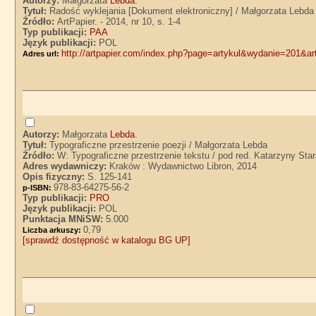
Autorzy:
Małgorzata
Lebda
.
Tytuł:
Radość wyklejania [Dokument elektroniczny] / Małgorzata Lebda
Źródło:
ArtPapier. - 2014, nr 10, s. 1-4
Typ publikacji:
PAA
Język publikacji:
POL
http://artpapier.com/index.php?page=artykul&wydanie=201&a
Adres url:
Autorzy:
Małgorzata
Lebda
.
Tytuł:
Typograficzne przestrzenie poezji / Małgorzata Lebda
Źródło:
W: Typograficzne przestrzenie tekstu / pod red. Katarzyny St
Adres wydawniczy:
Kraków : Wydawnictwo Libron, 2014
Opis fizyczny:
S. 125-141
978-83-64275-56-2
p-ISBN:
Typ publikacji:
PRO
Język publikacji:
POL
Punktacja MNiSW:
5.000
0,79
Liczba arkuszy:
[sprawdź dostępność w katalogu BG UP]