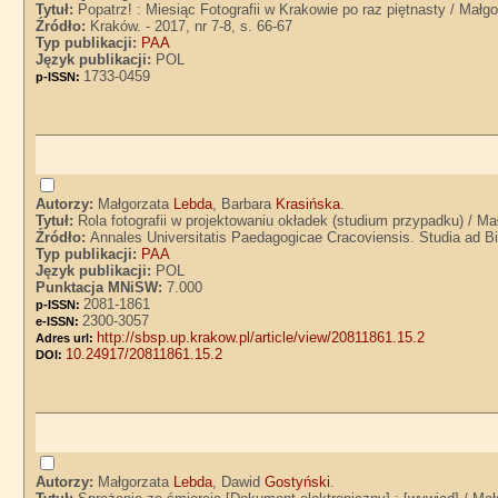
Tytuł:
Popatrz! : Miesiąc Fotografii w Krakowie po raz piętnasty / Małg
Źródło:
Kraków. - 2017, nr 7-8, s. 66-67
Typ publikacji:
PAA
Język publikacji:
POL
1733-0459
p-ISSN:
Autorzy:
Małgorzata
Lebda
, Barbara
Krasińska
.
Tytuł:
Rola fotografii w projektowaniu okładek (studium przypadku) / M
Źródło:
Annales Universitatis Paedagogicae Cracoviensis. Studia ad Bib
Typ publikacji:
PAA
Język publikacji:
POL
Punktacja MNiSW:
7.000
2081-1861
p-ISSN:
2300-3057
e-ISSN:
http://sbsp.up.krakow.pl/article/view/20811861.15.2
Adres url:
10.24917/20811861.15.2
DOI:
Autorzy:
Małgorzata
Lebda
, Dawid
Gostyński
.