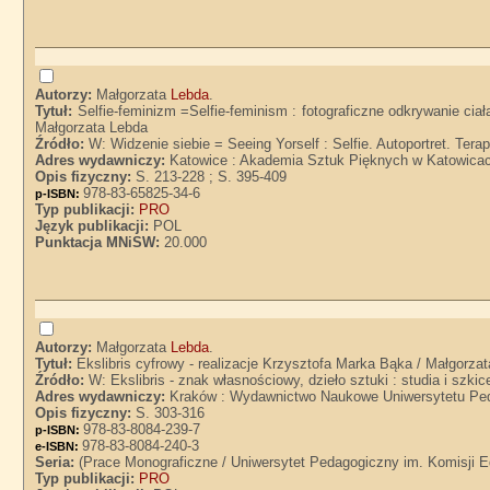
Autorzy:
Małgorzata
Lebda
.
Tytuł:
Selfie-feminizm =Selfie-feminism : fotograficzne odkrywanie ci
Małgorzata Lebda
Źródło:
W: Widzenie siebie = Seeing Yorself : Selfie. Autoportret. Tera
Adres wydawniczy:
Katowice : Akademia Sztuk Pięknych w Katowica
Opis fizyczny:
S. 213-228 ; S. 395-409
978-83-65825-34-6
p-ISBN:
Typ publikacji:
PRO
Język publikacji:
POL
Punktacja MNiSW:
20.000
Autorzy:
Małgorzata
Lebda
.
Tytuł:
Ekslibris cyfrowy - realizacje Krzysztofa Marka Bąka / Małgorza
Źródło:
W: Ekslibris - znak własnościowy, dzieło sztuki : studia i szki
Adres wydawniczy:
Kraków : Wydawnictwo Naukowe Uniwersytetu Ped
Opis fizyczny:
S. 303-316
978-83-8084-239-7
p-ISBN:
978-83-8084-240-3
e-ISBN:
Seria:
(Prace Monograficzne / Uniwersytet Pedagogiczny im. Komisji E
Typ publikacji:
PRO