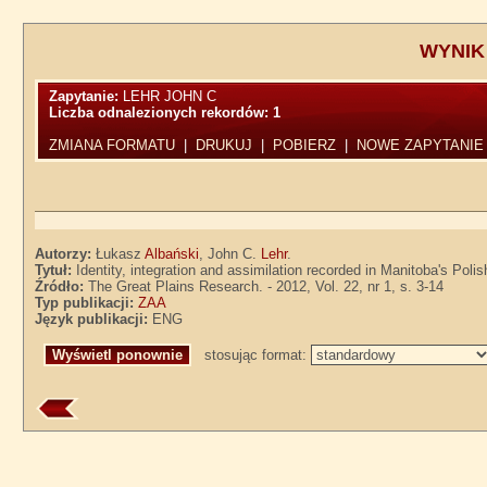
WYNIK
Zapytanie:
LEHR JOHN C
Liczba odnalezionych rekordów:
1
ZMIANA FORMATU
|
DRUKUJ
|
POBIERZ
|
NOWE ZAPYTANIE
Autorzy:
Łukasz
Albański
, John C.
Lehr
.
Tytuł:
Identity, integration and assimilation recorded in Manitoba's Pol
Źródło:
The Great Plains Research. - 2012, Vol. 22, nr 1, s. 3-14
Typ publikacji:
ZAA
Język publikacji:
ENG
stosując format: