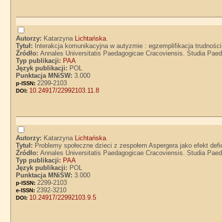
Autorzy:
Katarzyna
Lichtańska
.
Tytuł:
Interakcja komunikacyjna w autyzmie : egzemplifikacja trudności
Źródło:
Annales Universitatis Paedagogicae Cracoviensis. Studia Paeda
Typ publikacji:
PAA
Język publikacji:
POL
Punktacja MNiSW:
3.000
2299-2103
p-ISSN:
10.24917/22992103.11.8
DOI:
Autorzy:
Katarzyna
Lichtańska
.
Tytuł:
Problemy społeczne dzieci z zespołem Aspergera jako efekt def
Źródło:
Annales Universitatis Paedagogicae Cracoviensis. Studia Paeda
Typ publikacji:
PAA
Język publikacji:
POL
Punktacja MNiSW:
3.000
2299-2103
p-ISSN:
2392-3210
e-ISSN:
10.24917/22992103.9.5
DOI: