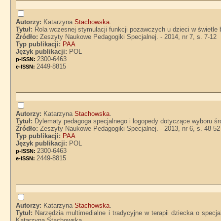
Autorzy:
Katarzyna
Stachowska
.
Tytuł:
Rola wczesnej stymulacji funkcji pozawczych u dzieci w świetl
Źródło:
Zeszyty Naukowe Pedagogiki Specjalnej. - 2014, nr 7, s. 7-12
Typ publikacji:
PAA
Język publikacji:
POL
2300-6463
p-ISSN:
2449-8815
e-ISSN:
Autorzy:
Katarzyna
Stachowska
.
Tytuł:
Dylematy pedagoga specjalnego i logopedy dotyczące wyboru ś
Źródło:
Zeszyty Naukowe Pedagogiki Specjalnej. - 2013, nr 6, s. 48-52
Typ publikacji:
PAA
Język publikacji:
POL
2300-6463
p-ISSN:
2449-8815
e-ISSN:
Autorzy:
Katarzyna
Stachowska
.
Tytuł:
Narzędzia multimedialne i tradycyjne w terapii dziecka o spec
Katarzyna Stachowska