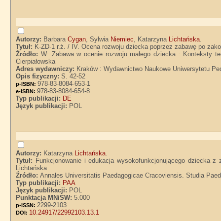
Autorzy:
Barbara
Cygan
, Sylwia
Niemiec
, Katarzyna
Lichtańska
.
Tytuł:
K-ZD-1 r.ż. / IV. Ocena rozwoju dziecka poprzez zabawę po zak
Źródło:
W: Zabawa w ocenie rozwoju małego dziecka : Konteksty teor
Cierpiałowska
Adres wydawniczy:
Kraków : Wydawnictwo Naukowe Uniwersytetu Pe
Opis fizyczny:
S. 42-52
978-83-8084-653-1
p-ISBN:
978-83-8084-654-8
e-ISBN:
Typ publikacji:
DE
Język publikacji:
POL
Autorzy:
Katarzyna
Lichtańska
.
Tytuł:
Funkcjonowanie i edukacja wysokofunkcjonującego dziecka z 
Lichtańska
Źródło:
Annales Universitatis Paedagogicae Cracoviensis. Studia Paeda
Typ publikacji:
PAA
Język publikacji:
POL
Punktacja MNiSW:
5.000
2299-2103
p-ISSN:
10.24917/22992103.13.1
DOI: