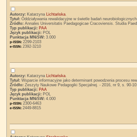
Autorzy:
Katarzyna
Lichtańska
.
Tytuł:
Oddziaływania rewalidacyjne w świetle badań neurobiologicznych
Źródło:
Annales Universitatis Paedagogicae Cracoviensis. Studia Paeda
Typ publikacji:
PAA
Język publikacji:
POL
Punktacja MNiSW:
3.000
2299-2103
p-ISSN:
2392-3210
e-ISSN:
Autorzy:
Katarzyna
Lichtańska
.
Tytuł:
Wsparcie informacyjne jako determinant powodzenia procesu rewa
Źródło:
Zeszyty Naukowe Pedagogiki Specjalnej. - 2016, nr 9, s. 90-10
Typ publikacji:
PAA
Język publikacji:
POL
Punktacja MNiSW:
4.000
2300-6463
p-ISSN:
2449-8815
e-ISSN: