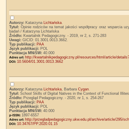
Autorzy:
Katarzyna
Lichtańska
.
Tytuł:
Opinie rodziców na temat jakości współpracy oraz wsparcia uz
badań / Katarzyna Lichtańska
Źródło:
Kwartalnik Pedagogiczny. - 2019, nr 2, s. 271-283
Uwagi:
GICID: 01.3001.0013.3662.
Typ publikacji:
PAA
Język publikacji:
POL
Punktacja MNiSW:
40.000
http://kwartalnikpedagogiczny.pl/resources/html/article/detail
Adres url:
10.5604/01.3001.0013.3662
DOI:
Autorzy:
Katarzyna
Lichtańska
, Barbara
Cygan
.
Tytuł:
School Skills of Digital Natives in the Context of Functional Illi
Źródło:
Przegląd Pedagogiczny. - 2020, nr 1, s. 254-267
Typ publikacji:
PAA
Język publikacji:
POL
Punktacja MNiSW:
40.000
1897-6557
p-ISSN:
http://przegladpedagogiczny.ukw.edu.pl/archive/article/295/school
Adres url:
10.34767/PP.2020.01.15
DOI: