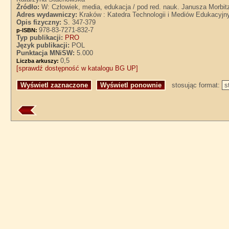
Źródło:
W: Człowiek, media, edukacja / pod red. nauk. Janusza Morbitze
Adres wydawniczy:
Kraków : Katedra Technologii i Mediów Edukacyjn
Opis fizyczny:
S. 347-379
978-83-7271-832-7
p-ISBN:
Typ publikacji:
PRO
Język publikacji:
POL
Punktacja MNiSW:
5.000
0,5
Liczba arkuszy:
[sprawdź dostępność w katalogu BG UP]
stosując format: