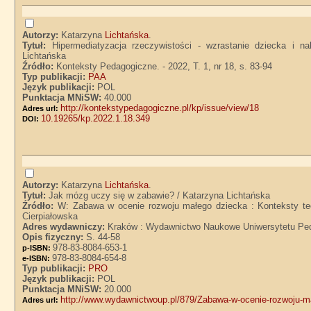
Autorzy:
Katarzyna
Lichtańska
.
Tytuł:
Hipermediatyzacja rzeczywistości - wzrastanie dziecka i 
Lichtańska
Źródło:
Konteksty Pedagogiczne. - 2022, T. 1, nr 18, s. 83-94
Typ publikacji:
PAA
Język publikacji:
POL
Punktacja MNiSW:
40.000
http://kontekstypedagogiczne.pl/kp/issue/view/18
Adres url:
10.19265/kp.2022.1.18.349
DOI:
Autorzy:
Katarzyna
Lichtańska
.
Tytuł:
Jak mózg uczy się w zabawie? / Katarzyna Lichtańska
Źródło:
W: Zabawa w ocenie rozwoju małego dziecka : Konteksty teor
Cierpiałowska
Adres wydawniczy:
Kraków : Wydawnictwo Naukowe Uniwersytetu Pe
Opis fizyczny:
S. 44-58
978-83-8084-653-1
p-ISBN:
978-83-8084-654-8
e-ISBN:
Typ publikacji:
PRO
Język publikacji:
POL
Punktacja MNiSW:
20.000
http://www.wydawnictwoup.pl/879/Zabawa-w-ocenie-rozwoju-ma
Adres url: