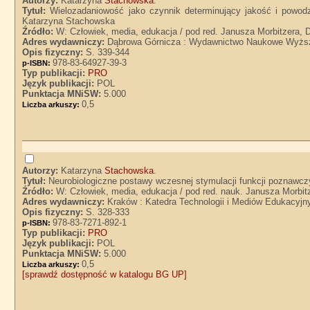
Autorzy:
Katarzyna
Stachowska
.
Tytuł:
Wielozadaniowość jako czynnik determinujący jakość i powodz
Katarzyna Stachowska
Źródło:
W: Człowiek, media, edukacja / pod red. Janusza Morbitzera, D
Adres wydawniczy:
Dąbrowa Górnicza : Wydawnictwo Naukowe Wyższe
Opis fizyczny:
S. 339-344
978-83-64927-39-3
p-ISBN:
Typ publikacji:
PRO
Język publikacji:
POL
Punktacja MNiSW:
5.000
0,5
Liczba arkuszy:
Autorzy:
Katarzyna
Stachowska
.
Tytuł:
Neurobiologiczne postawy wczesnej stymulacji funkcji poznawc
Źródło:
W: Człowiek, media, edukacja / pod red. nauk. Janusza Morbitze
Adres wydawniczy:
Kraków : Katedra Technologii i Mediów Edukacyjn
Opis fizyczny:
S. 328-333
978-83-7271-892-1
p-ISBN:
Typ publikacji:
PRO
Język publikacji:
POL
Punktacja MNiSW:
5.000
0,5
Liczba arkuszy:
[sprawdź dostępność w katalogu BG UP]