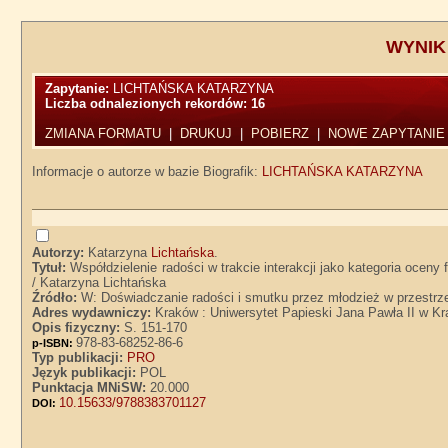
WYNIK
Zapytanie:
LICHTAŃSKA KATARZYNA
Liczba odnalezionych rekordów:
16
ZMIANA FORMATU
|
DRUKUJ
|
POBIERZ
|
NOWE ZAPYTANIE
Informacje o autorze w bazie Biografik:
LICHTAŃSKA KATARZYNA
Autorzy:
Katarzyna
Lichtańska
.
Tytuł:
Współdzielenie radości w trakcie interakcji jako kategoria oce
/ Katarzyna Lichtańska
Źródło:
W: Doświadczanie radości i smutku przez młodzież w przestrz
Adres wydawniczy:
Kraków : Uniwersytet Papieski Jana Pawła II w K
Opis fizyczny:
S. 151-170
978-83-68252-86-6
p-ISBN:
Typ publikacji:
PRO
Język publikacji:
POL
Punktacja MNiSW:
20.000
10.15633/9788383701127
DOI: