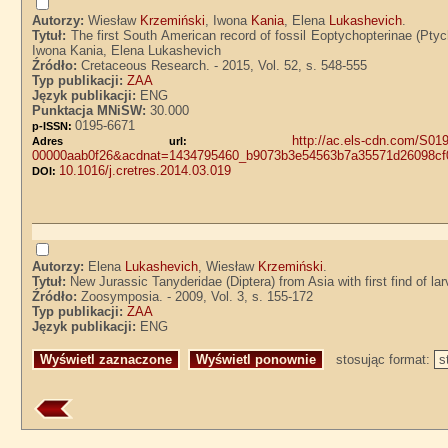
Autorzy:
Wiesław
Krzemiński
, Iwona
Kania
, Elena
Lukashevich
.
Tytuł:
The first South American record of fossil Eoptychopterinae (Pt
Iwona Kania, Elena Lukashevich
Źródło:
Cretaceous Research. - 2015, Vol. 52, s. 548-555
Typ publikacji:
ZAA
Język publikacji:
ENG
Punktacja MNiSW:
30.000
0195-6671
p-ISSN:
http://ac.els-cdn.com/S0
Adres url:
00000aab0f26&acdnat=1434795460_b9073b3e54563b7a35571d26098cf
10.1016/j.cretres.2014.03.019
DOI:
Autorzy:
Elena
Lukashevich
, Wiesław
Krzemiński
.
Tytuł:
New Jurassic Tanyderidae (Diptera) from Asia with first find of 
Źródło:
Zoosymposia. - 2009, Vol. 3, s. 155-172
Typ publikacji:
ZAA
Język publikacji:
ENG
stosując format: