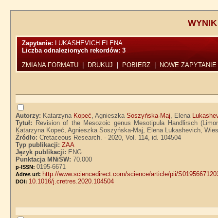
WYNIK
Zapytanie:
LUKASHEVICH ELENA
Liczba odnalezionych rekordów:
3
ZMIANA FORMATU
|
DRUKUJ
|
POBIERZ
|
NOWE ZAPYTANIE
Autorzy:
Katarzyna
Kopeć
, Agnieszka
Soszyńska-Maj
, Elena
Lukashe
Tytuł:
Revision of the Mesozoic genus Mesotipula Handlirsch (Limoni
Katarzyna Kopeć, Agnieszka Soszyńska-Maj, Elena Lukashevich, Wies
Źródło:
Cretaceous Research. - 2020, Vol. 114, id. 104504
Typ publikacji:
ZAA
Język publikacji:
ENG
Punktacja MNiSW:
70.000
0195-6671
p-ISSN:
http://www.sciencedirect.com/science/article/pii/S019566712
Adres url:
10.1016/j.cretres.2020.104504
DOI: