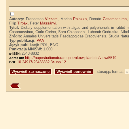
Autorzy:
Francesco
Vizzarri
, Marisa
Palazzo
, Donato
Casamassima
,
Filip
Tirpák
, Peter
Massányi
.
Tytuł:
Dietary supplementation with algae and polyphenols in rabbit 
Casamassima, Carlo Corino, Sara Chiapparini, Lubomir Ondruska, Nikol
Źródło:
Annales Universitatis Paedagogicae Cracoviensis. Studia Natur
Typ publikacji:
PAA
Język publikacji:
POL, ENG
Punktacja MNiSW:
1.000
2543-8832
p-ISSN:
http://aupcstudianaturae.up.krakow.pl/article/view/5519
Adres url:
10.24917/25438832.3supp.12
DOI:
stosując format: