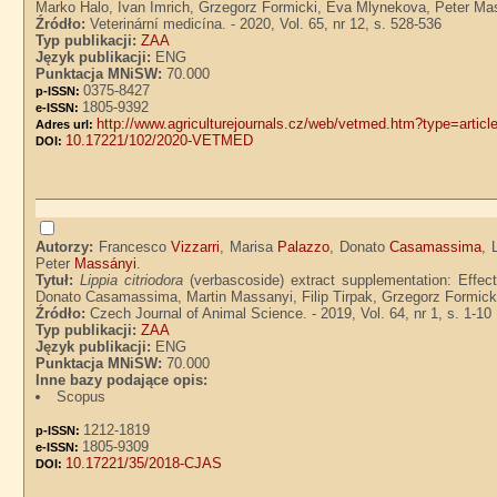
Marko Halo, Ivan Imrich, Grzegorz Formicki, Eva Mlynekova, Peter Ma
Źródło:
Veterinární medicína. - 2020, Vol. 65, nr 12, s. 528-536
Typ publikacji:
ZAA
Język publikacji:
ENG
Punktacja MNiSW:
70.000
0375-8427
p-ISSN:
1805-9392
e-ISSN:
http://www.agriculturejournals.cz/web/vetmed.htm?type=art
Adres url:
10.17221/102/2020-VETMED
DOI:
Autorzy:
Francesco
Vizzarri
, Marisa
Palazzo
, Donato
Casamassima
, 
Peter
Massányi
.
Tytuł:
Lippia citriodora
(verbascoside) extract supplementation: Effect
Donato Casamassima, Martin Massanyi, Filip Tirpak, Grzegorz Formick
Źródło:
Czech Journal of Animal Science. - 2019, Vol. 64, nr 1, s. 1-10
Typ publikacji:
ZAA
Język publikacji:
ENG
Punktacja MNiSW:
70.000
Inne bazy podające opis:
Scopus
1212-1819
p-ISSN:
1805-9309
e-ISSN:
10.17221/35/2018-CJAS
DOI: