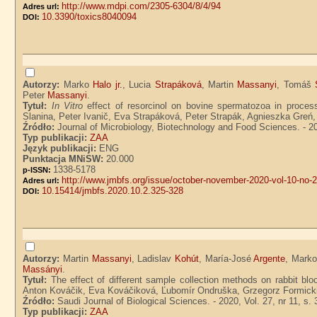
http://www.mdpi.com/2305-6304/8/4/94
Adres url:
10.3390/toxics8040094
DOI:
Autorzy:
Marko
Halo jr.
, Lucia
Strapáková
, Martin
Massanyi
, Tomáš
Peter
Massanyi
.
Tytuł:
In Vitro
effect of resorcinol on bovine spermatozoa in proces
Slanina, Peter Ivanič, Eva Strapáková, Peter Strapák, Agnieszka Greń
Źródło:
Journal of Microbiology, Biotechnology and Food Sciences. - 20
Typ publikacji:
ZAA
Język publikacji:
ENG
Punktacja MNiSW:
20.000
1338-5178
p-ISSN:
http://www.jmbfs.org/issue/october-november-2020-vol-10-no-
Adres url:
10.15414/jmbfs.2020.10.2.325-328
DOI:
Autorzy:
Martin
Massanyi
, Ladislav
Kohút
, María-José
Argente
, Mark
Massányi
.
Tytuł:
The effect of different sample collection methods on rabbit b
Anton Kováčik, Eva Kováčiková, Ľubomír Ondruška, Grzegorz Formick
Źródło:
Saudi Journal of Biological Sciences. - 2020, Vol. 27, nr 11, s.
Typ publikacji:
ZAA