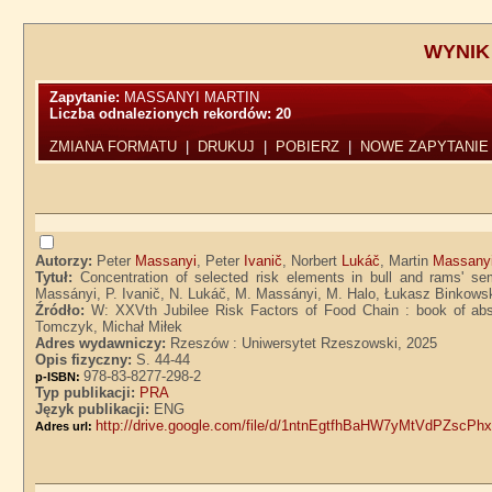
WYNIK
Zapytanie:
MASSANYI MARTIN
Liczba odnalezionych rekordów:
20
ZMIANA FORMATU
|
DRUKUJ
|
POBIERZ
|
NOWE ZAPYTANIE
Autorzy:
Peter
Massanyi
, Peter
Ivanič
, Norbert
Lukáč
, Martin
Massany
Tytuł:
Concentration of selected risk elements in bull and rams' se
Massányi, P. Ivanič, N. Lukáč, M. Massányi, M. Halo, Łukasz Binkowsk
Źródło:
W: XXVth Jubilee Risk Factors of Food Chain : book of abst
Tomczyk, Michał Miłek
Adres wydawniczy:
Rzeszów : Uniwersytet Rzeszowski, 2025
Opis fizyczny:
S. 44-44
978-83-8277-298-2
p-ISBN:
Typ publikacji:
PRA
Język publikacji:
ENG
http://drive.google.com/file/d/1ntnEgtfhBaHW7yMtVdPZscPh
Adres url: