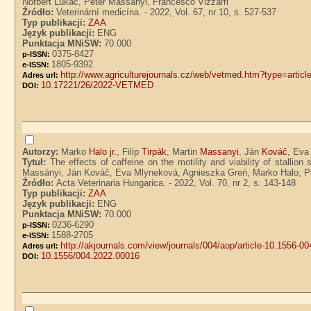
Norbert Lukac, Peter Massanyi, Francesco Vizzarri
Źródło:
Veterinární medicína. - 2022, Vol. 67, nr 10, s. 527-537
Typ publikacji:
ZAA
Język publikacji:
ENG
Punktacja MNiSW:
70.000
0375-8427
p-ISSN:
1805-9392
e-ISSN:
http://www.agriculturejournals.cz/web/vetmed.htm?type=art
Adres url:
10.17221/26/2022-VETMED
DOI:
Autorzy:
Marko
Halo jr.
, Filip
Tirpák
, Martin
Massanyi
, Ján
Kováč
, Ev
Tytuł:
The effects of caffeine on the motility and viability of stallion
Massányi, Ján Kováč, Eva Mlyneková, Agnieszka Greń, Marko Halo, P
Źródło:
Acta Veterinaria Hungarica. - 2022, Vol. 70, nr 2, s. 143-148
Typ publikacji:
ZAA
Język publikacji:
ENG
Punktacja MNiSW:
70.000
0236-6290
p-ISSN:
1588-2705
e-ISSN:
http://akjournals.com/view/journals/004/aop/article-10.1556-
Adres url:
10.1556/004.2022.00016
DOI: