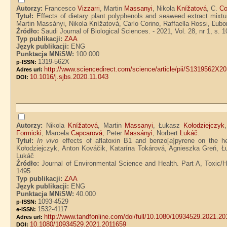
Autorzy:
Francesco
Vizzarri
, Martin
Massanyi
, Nikola
Knížatová
, C.
Co
Tytuł:
Effects of dietary plant polyphenols and seaweed extract mixtu
Martin Massányi, Nikola Knížatová, Carlo Corino, Raffaella Rossi, Ľub
Źródło:
Saudi Journal of Biological Sciences. - 2021, Vol. 28, nr 1, s. 
Typ publikacji:
ZAA
Język publikacji:
ENG
Punktacja MNiSW:
100.000
1319-562X
p-ISSN:
http://www.sciencedirect.com/science/article/pii/S1319562X2
Adres url:
10.1016/j.sjbs.2020.11.043
DOI:
Autorzy:
Nikola
Knížatová
, Martin
Massanyi
, Łukasz
Kołodziejczyk
Formicki
, Marcela
Capcarová
, Peter
Massányi
, Norbert
Lukáč
.
Tytuł:
In vivo
effects of aflatoxin B1 and benzo[
a
]pyrene on the h
Kołodziejczyk, Anton Kováčik, Katarína Tokárová, Agnieszka Greń, Ł
Lukáč
Źródło:
Journal of Environmental Science and Health. Part A, Toxic/
1495
Typ publikacji:
ZAA
Język publikacji:
ENG
Punktacja MNiSW:
40.000
1093-4529
p-ISSN:
1532-4117
e-ISSN:
http://www.tandfonline.com/doi/full/10.1080/10934529.2021.2
Adres url:
10.1080/10934529.2021.2011659
DOI: