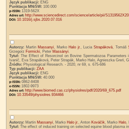
Język publikacji:
ENG
Punktacja MNiSW:
100.000
1319-562X
p-ISSN:
http://www.sciencedirect.com/science/article/pii/S1319562X2
Adres url:
10.1016/j.sjbs.2020.07.016
DOI:
Autorzy:
Martin
Massanyi
, Marko
Halo jr.
, Lucia
Strapáková
, Tomáš
Grzegorz
Formicki
, Peter
Massányi
.
Tytuł:
The Effect of Resorcinol on Bovine Spermatozoa Parameters in
Ivanič, Eva Strapáková, Peter Strapák, Marko Halo, Agnieszka Greń, 
Źródło:
Physiological Research. - 2020, nr 69, s. 675-686
Typ publikacji:
ZAA
Język publikacji:
ENG
Punktacja MNiSW:
40.000
0862-8408
p-ISSN:
1802-9973
e-ISSN:
http://www.biomed.cas.cz/physiolres/pdf/2020/69_675.pdf
Adres url:
10.33549/physiolres.934466
DOI:
Autorzy:
Martin
Massanyi
, Marko
Halo jr.
, Anton
Kováčik
, Marko
Halo
,
Tytuł:
The effect of induced training on selected equine blood plasma i