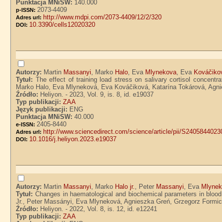
Punktacja MNiSW:
140.000
2073-4409
p-ISSN:
http://www.mdpi.com/2073-4409/12/2/320
Adres url:
10.3390/cells12020320
DOI:
Autorzy:
Martin
Massanyi
, Marko
Halo
, Eva
Mlynekova
, Eva
Kováčiko
Tytuł:
The effect of training load stress on salivary cortisol concent
Marko Halo, Eva Mlyneková, Eva Kováčiková, Katarína Tokárová, Agni
Źródło:
Heliyon. - 2023, Vol. 9, is. 8, id. e19037
Typ publikacji:
ZAA
Język publikacji:
ENG
Punktacja MNiSW:
40.000
2405-8440
e-ISSN:
http://www.sciencedirect.com/science/article/pii/S240584402
Adres url:
10.1016/j.heliyon.2023.e19037
DOI:
Autorzy:
Martin
Massanyi
, Marko
Halo jr.
, Peter
Massanyi
, Eva
Mlyne
Tytuł:
Changes in haematological and biochemical parameters in blood
Jr., Peter Massányi, Eva Mlyneková, Agnieszka Greń, Grzegorz Formic
Źródło:
Heliyon. - 2022, Vol. 8, is. 12, id. e12241
Typ publikacji:
ZAA