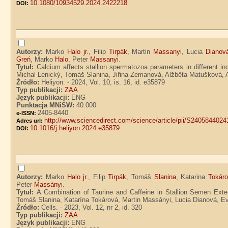
10.1080/10934529.2024.2422218
DOI:
Autorzy:
Marko
Halo jr.
, Filip
Tirpák
, Martin
Massanyi
, Lucia
Dianov
Greń
, Marko
Halo
, Peter
Massanyi
.
Tytuł:
Calcium affects stallion spermatozoa parameters in different in
Michal Lenický, Tomáš Slanina, Jiřina Zemanová, Alžběta Matušková,
Źródło:
Heliyon. - 2024, Vol. 10, is. 16, id. e35879
Typ publikacji:
ZAA
Język publikacji:
ENG
Punktacja MNiSW:
40.000
2405-8440
e-ISSN:
http://www.sciencedirect.com/science/article/pii/S240584402
Adres url:
10.1016/j.heliyon.2024.e35879
DOI:
Autorzy:
Marko
Halo jr.
, Filip
Tirpák
, Tomáš
Slanina
, Katarina
Tokár
Peter
Massányi
.
Tytuł:
A Combination of Taurine and Caffeine in Stallion Semen Exten
Tomáš Slanina, Katarína Tokárová, Martin Massányi, Lucia Dianová, 
Źródło:
Cells. - 2023, Vol. 12, nr 2, id. 320
Typ publikacji:
ZAA
Język publikacji:
ENG