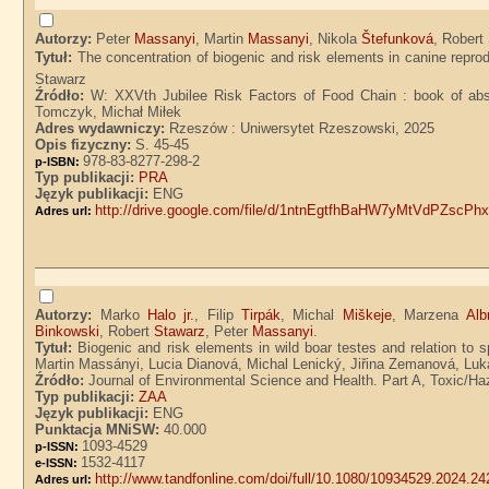
Autorzy:
Peter
Massanyi
, Martin
Massanyi
, Nikola
Štefunková
, Robert
Tytuł:
The concentration of biogenic and risk elements in canine reprod
Stawarz
Źródło:
W: XXVth Jubilee Risk Factors of Food Chain : book of abst
Tomczyk, Michał Miłek
Adres wydawniczy:
Rzeszów : Uniwersytet Rzeszowski, 2025
Opis fizyczny:
S. 45-45
978-83-8277-298-2
p-ISBN:
Typ publikacji:
PRA
Język publikacji:
ENG
http://drive.google.com/file/d/1ntnEgtfhBaHW7yMtVdPZscPh
Adres url:
Autorzy:
Marko
Halo jr.
, Filip
Tirpák
, Michal
Miškeje
, Marzena
Alb
Binkowski
, Robert
Stawarz
, Peter
Massanyi
.
Tytuł:
Biogenic and risk elements in wild boar testes and relation to s
Martin Massányi, Lucia Dianová, Michal Lenický, Jiřina Zemanová, Lu
Źródło:
Journal of Environmental Science and Health. Part A, Toxic/Ha
Typ publikacji:
ZAA
Język publikacji:
ENG
Punktacja MNiSW:
40.000
1093-4529
p-ISSN:
1532-4117
e-ISSN:
http://www.tandfonline.com/doi/full/10.1080/10934529.2024.2
Adres url: