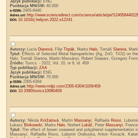
Język publikacji:
ENG
Punktacja MNiSW:
40.000
2405-8440
e-ISSN:
http://www.sciencedirect.com/science/article/pii/S240584402
Adres url:
10.1016/j.heliyon.2022.e12241
DOI:
Autorzy:
Lucia
Dianová
, Filip
Tirpák
, Marko
Halo
, Tomáš
Slanina
, Mart
Tytuł:
Effects of Selected Metal Nanoparticles (Ag, ZnO, TiO2) on the
Halo, Tomáš Slanina, Martin Massányi, Robert Stawarz, Grzegorz Form
Źródło:
Toxics. - 2022, Vol. 10, nr 8, id. 459
Typ publikacji:
ZAA
Język publikacji:
ENG
Punktacja MNiSW:
70.000
2305-6304
p-ISSN:
http://www.mdpi.com/2305-6304/10/8/459
Adres url:
10.3390/toxics10080459
DOI:
Autorzy:
Nikola
Knížatová
, Martin
Massanyi
, Raffaela
Rossi
, Lubomi
Łukasz
Binkowski
, Marko
Halo
, Norbert
Lukáč
, Peter
Massanyi
, Franc
Tytuł:
The effect of brown seaweed and polyphenol supplementation in 
Massanyi, Raffaella Rossi, Lubomir Ondruska, Anton Kovacik, Kata