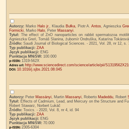
Autorzy:
Marko
Halo jr.
, Klaudia
Bułka
, Piotr A.
Antos
, Agnieszka
Gre
Formicki
, Marko
Halo
, Peter
Massanyi
.
Tytuł:
The effect of ZnO nanoparticles on rabbit spermatozoa motili
Agnieszka Greń, Tomáš Slanina, źubomír Ondruška, Katarína Tokárová
Źródło:
Saudi Journal of Biological Sciences. - 2021, Vol. 28, nr 12, s
Typ publikacji:
ZAA
Język publikacji:
ENG
Punktacja MNiSW:
100.000
1319-562X
p-ISSN:
http://www.sciencedirect.com/science/article/pii/S1319562X2
Adres url:
10.1016/j.sjbs.2021.08.045
DOI:
Autorzy:
Peter
Massányi
, Martin
Massanyi
, Roberto
Madeddu
, Robert
Tytuł:
Effects of Cadmium, Lead, and Mercury on the Structure and Fu
Robert Stawarz, Norbert Lukáč
Źródło:
Toxics. - 2020, Vol. 8, nr 4, id. 94
Typ publikacji:
ZAA
Język publikacji:
ENG
Punktacja MNiSW:
70.000
2305-6304
p-ISSN: