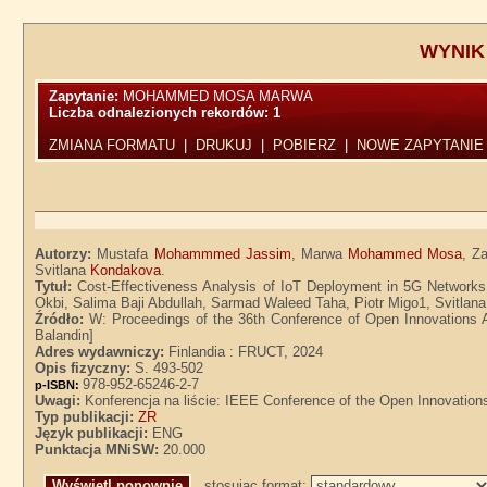
WYNIK
Zapytanie:
MOHAMMED MOSA MARWA
Liczba odnalezionych rekordów:
1
ZMIANA FORMATU
|
DRUKUJ
|
POBIERZ
|
NOWE ZAPYTANIE
Autorzy:
Mustafa
Mohammmed Jassim
, Marwa
Mohammed Mosa
, Z
Svitlana
Kondakova
.
Tytuł:
Cost-Effectiveness Analysis of IoT Deployment in 5G Netw
Okbi, Salima Baji Abdullah, Sarmad Waleed Taha, Piotr Migo1, Svitla
Źródło:
W: Proceedings of the 36th Conference of Open Innovations A
Balandin]
Adres wydawniczy:
Finlandia : FRUCT, 2024
Opis fizyczny:
S. 493-502
978-952-65246-2-7
p-ISBN:
Uwagi:
Konferencja na liście: IEEE Conference of the Open Innovatio
Typ publikacji:
ZR
Język publikacji:
ENG
Punktacja MNiSW:
20.000
stosując format: