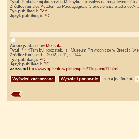
Tytuł:
Prekolumbijska rzeźba Meksyku i jej wpływ na moją twórczość /
Źródło:
Annales Academiae Paedagogicae Cracoviensis. Studia de Arte 
Typ publikacji:
PAA
Język publikacji:
POL
Autorzy:
Stanisław
Moskała
.
Tytuł:
* * *(Tam był początek...) ; Muzeum Przyrodnicze w Bresci : [wi
Źródło:
Konspekt. - 2002, nr 11, s. 144
Typ publikacji:
POE
Język publikacji:
POL
http://www.ap.krakow.pl/konspekt/11/galeria11.html
Adres url:
stosując format: