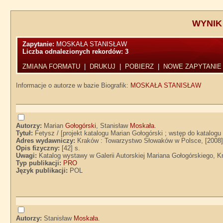
WYNIK
Zapytanie:
MOSKAŁA STANISŁAW
Liczba odnalezionych rekordów:
3
ZMIANA FORMATU
|
DRUKUJ
|
POBIERZ
|
NOWE ZAPYTANIE
Informacje o autorze w bazie Biografik:
MOSKAŁA STANISŁAW
Autorzy:
Marian
Gołogórski
, Stanisław
Moskała
.
Tytuł:
Fetysz / [projekt katalogu Marian Gołogórski ; wstęp do katalog
Adres wydawniczy:
Kraków : Towarzystwo Słowaków w Polsce, [2008
Opis fizyczny:
[42] s.
Uwagi:
Katalog wystawy w Galerii Autorskiej Mariana Gołogórskiego, K
Typ publikacji:
PRO
Język publikacji:
POL
Autorzy:
Stanisław
Moskała
.