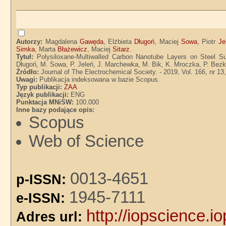
Autorzy:
Magdalena
Gawęda
, Elżbieta
Długoń
, Maciej
Sowa
, Piotr
Je
Simka
, Marta
Błażewicz
, Maciej
Sitarz
.
Tytuł:
Polysiloxane-Multiwalled Carbon Nanotube Layers on Steel Sub
Długoń, M. Sowa, P. Jeleń, J. Marchewka, M. Bik, K. Mroczka, P. Bezk
Źródło:
Journal of The Electrochemical Society. - 2019, Vol. 166, nr 1
Uwagi:
Publikacja indeksowana w bazie Scopus.
Typ publikacji:
ZAA
Język publikacji:
ENG
Punktacja MNiSW:
100.000
Inne bazy podające opis:
Scopus
Web of Science
0013-4651
p-ISSN:
1945-7111
e-ISSN:
http://iopscience.i
Adres url: