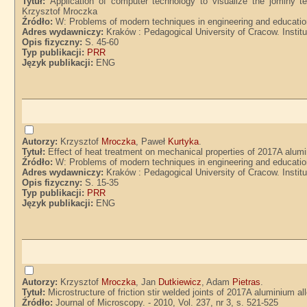
Tytuł:
Application of computer technology to visualize the jominy t
Krzysztof Mroczka
Źródło:
W: Problems of modern techniques in engineering and educatio
Adres wydawniczy:
Kraków : Pedagogical University of Cracow. Instit
Opis fizyczny:
S. 45-60
Typ publikacji:
PRR
Język publikacji:
ENG
Autorzy:
Krzysztof
Mroczka
, Paweł
Kurtyka
.
Tytuł:
Effect of heat treatment on mechanical properties of 2017A alum
Źródło:
W: Problems of modern techniques in engineering and educatio
Adres wydawniczy:
Kraków : Pedagogical University of Cracow. Instit
Opis fizyczny:
S. 15-35
Typ publikacji:
PRR
Język publikacji:
ENG
Autorzy:
Krzysztof
Mroczka
, Jan
Dutkiewicz
, Adam
Pietras
.
Tytuł:
Microstructure of friction stir welded joints of 2017A aluminium
Źródło:
Journal of Microscopy. - 2010, Vol. 237, nr 3, s. 521-525