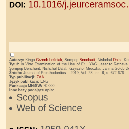
10.1016/j.jeurceramsoc
DOI:
Autorzy:
Kinga
Grzech-Leśniak
, Sompop
Bencharit
, Nishchal
Dalal
, Kr
Tytuł:
In Vitro Examination of the Use of Er : YAG Laser to Retrieve
Sompop Bencharit, Nishchal Dalal, Krzysztof Mroczka, Janina Golob D
Źródło:
Journal of Prosthodontics. - 2019, Vol. 28, iss. 6, s. 672-676
Typ publikacji:
ZAA
Język publikacji:
ENG
Punktacja MNiSW:
70.000
Inne bazy podające opis:
Scopus
Web of Science