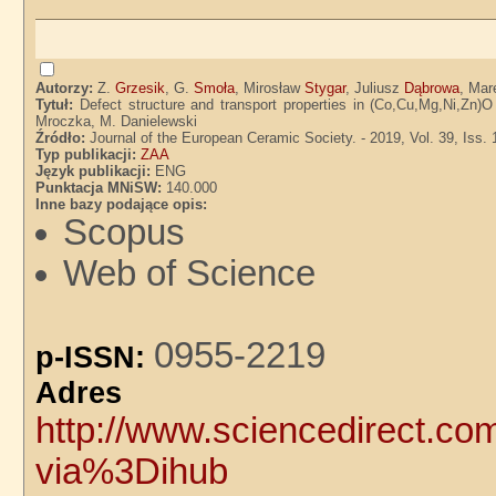
Autorzy:
Z.
Grzesik
, G.
Smoła
, Mirosław
Stygar
, Juliusz
Dąbrowa
, Ma
Tytuł:
Defect structure and transport properties in (Co,Cu,Mg,Ni,Zn)
Mroczka, M. Danielewski
Źródło:
Journal of the European Ceramic Society. - 2019, Vol. 39, Iss.
Typ publikacji:
ZAA
Język publikacji:
ENG
Punktacja MNiSW:
140.000
Inne bazy podające opis:
Scopus
Web of Science
0955-2219
p-ISSN:
Adre
http://www.sciencedirect.co
via%3Dihub