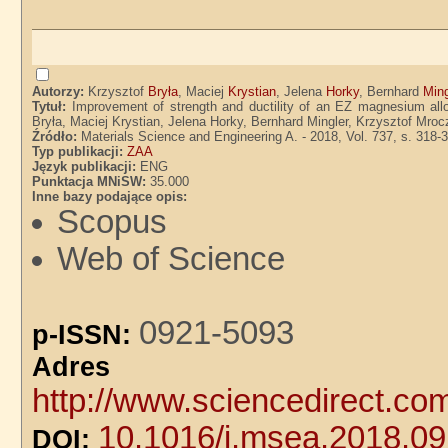
Autorzy:
Krzysztof
Bryła
, Maciej
Krystian
, Jelena
Horky
, Bernhard
Ming
Tytuł:
Improvement of strength and ductility of an EZ magnesium allo
Bryła, Maciej Krystian, Jelena Horky, Bernhard Mingler, Krzysztof Mro
Źródło:
Materials Science and Engineering A. - 2018, Vol. 737, s. 318-
Typ publikacji:
ZAA
Język publikacji:
ENG
Punktacja MNiSW:
35.000
Inne bazy podające opis:
Scopus
Web of Science
0921-5093
p-ISSN:
Adre
http://www.sciencedirect.co
10.1016/j.msea.2018.09
DOI: