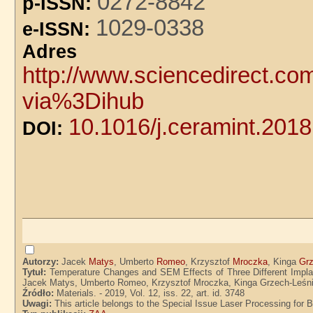
0272-8842
p-ISSN:
1029-0338
e-ISSN:
Adre
http://www.sciencedirect.co
via%3Dihub
10.1016/j.ceramint.2018
DOI:
Autorzy:
Jacek
Matys
, Umberto
Romeo
, Krzysztof
Mroczka
, Kinga
Grz
Tytuł:
Temperature Changes and SEM Effects of Three Different Impla
Jacek Matys, Umberto Romeo, Krzysztof Mroczka, Kinga Grzech-Leśn
Źródło:
Materials. - 2019, Vol. 12, iss. 22, art. id. 3748
Uwagi:
This article belongs to the Special Issue Laser Processing for B