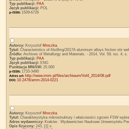
Typ publikacji:
PAA
Język publikacji:
POL
1509-6726
p-ISSN:
Autorzy:
Krzysztof
Mroczka
.
Tytuł:
Characteristics of Alsi9mg/2017A aluminum alloys friction stir we
Źródło:
Archives of Metallurgy and Materials. - 2014, Vol. 59, iss. 4, s
Typ publikacji:
PAA
Język publikacji:
ENG
Punktacja MNiSW:
25.000
1733-3490
p-ISSN:
http://www.imim.pl/files/archiwum/Vol4_2014/08.pdf
Adres url:
10.2478/amm-2014-0221
DOI:
Autorzy:
Krzysztof
Mroczka
.
Tytuł:
Charakterystyka mikrostruktury i właściwości zgrzein FSW wybr
Adres wydawniczy:
Kraków : Wydawnictwo Naukowe Uniwersytetu Ped
Opis fizyczny:
243, [1] s.