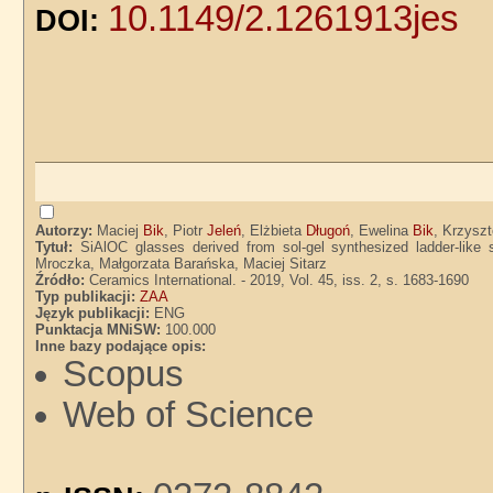
10.1149/2.1261913jes
DOI:
Autorzy:
Maciej
Bik
, Piotr
Jeleń
, Elżbieta
Długoń
, Ewelina
Bik
, Krzysz
Tytuł:
SiAlOC glasses derived from sol-gel synthesized ladder-like 
Mroczka, Małgorzata Barańska, Maciej Sitarz
Źródło:
Ceramics International. - 2019, Vol. 45, iss. 2, s. 1683-1690
Typ publikacji:
ZAA
Język publikacji:
ENG
Punktacja MNiSW:
100.000
Inne bazy podające opis:
Scopus
Web of Science