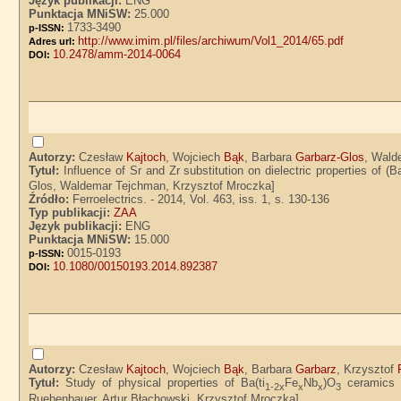
Język publikacji:
ENG
Punktacja MNiSW:
25.000
1733-3490
p-ISSN:
http://www.imim.pl/files/archiwum/Vol1_2014/65.pdf
Adres url:
10.2478/amm-2014-0064
DOI:
Autorzy:
Czesław
Kajtoch
, Wojciech
Bąk
, Barbara
Garbarz-Glos
, Wal
Tytuł:
Influence of Sr and Zr substitution on dielectric properties of (B
Glos, Waldemar Tejchman, Krzysztof Mroczka]
Źródło:
Ferroelectrics. - 2014, Vol. 463, iss. 1, s. 130-136
Typ publikacji:
ZAA
Język publikacji:
ENG
Punktacja MNiSW:
15.000
0015-0193
p-ISSN:
10.1080/00150193.2014.892387
DOI:
Autorzy:
Czesław
Kajtoch
, Wojciech
Bąk
, Barbara
Garbarz
, Krzysztof
Tytuł:
Study of physical properties of Ba(ti
Fe
Nb
)O
ceramics /
1-2x
x
x
3
Ruebenbauer, Artur Błachowski, Krzysztof Mroczka]