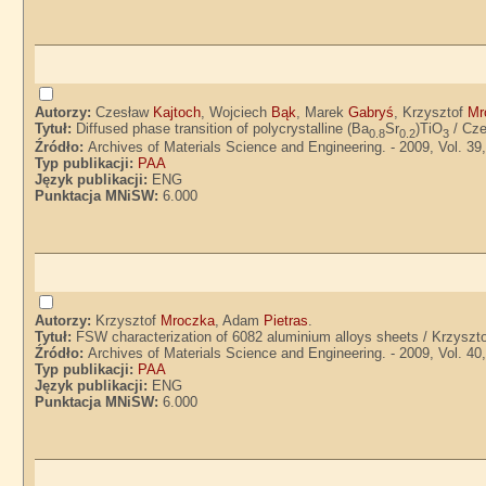
Autorzy:
Czesław
Kajtoch
, Wojciech
Bąk
, Marek
Gabryś
, Krzysztof
Mr
Tytuł:
Diffused phase transition of polycrystalline (Ba
Sr
)TiO
/ Cze
0.8
0.2
3
Źródło:
Archives of Materials Science and Engineering. - 2009, Vol. 39,
Typ publikacji:
PAA
Język publikacji:
ENG
Punktacja MNiSW:
6.000
Autorzy:
Krzysztof
Mroczka
, Adam
Pietras
.
Tytuł:
FSW characterization of 6082 aluminium alloys sheets / Krzysz
Źródło:
Archives of Materials Science and Engineering. - 2009, Vol. 40,
Typ publikacji:
PAA
Język publikacji:
ENG
Punktacja MNiSW:
6.000