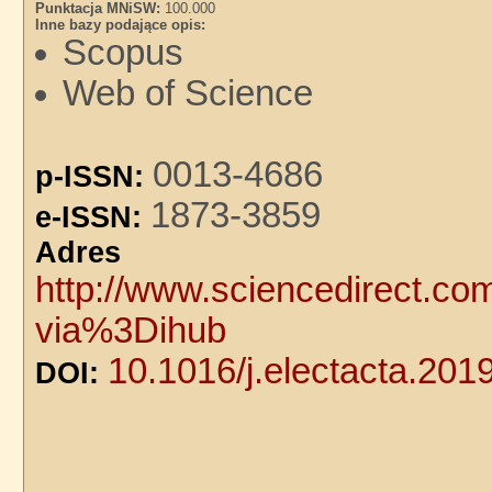
Punktacja MNiSW:
100.000
Inne bazy podające opis:
Scopus
Web of Science
0013-4686
p-ISSN:
1873-3859
e-ISSN:
Adre
http://www.sciencedirect.co
via%3Dihub
10.1016/j.electacta.201
DOI: