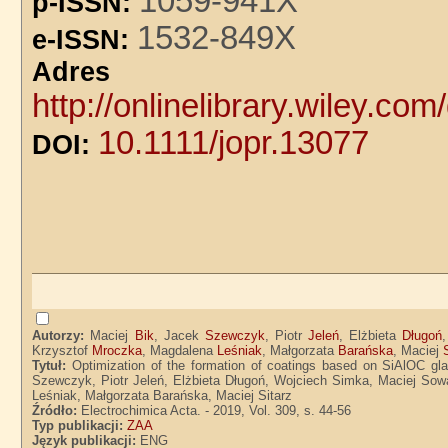
1059-941X
p-ISSN:
1532-849X
e-ISSN:
Adre
http://onlinelibrary.wiley.com
10.1111/jopr.13077
DOI:
Autorzy:
Maciej
Bik
, Jacek
Szewczyk
, Piotr
Jeleń
, Elżbieta
Długoń
Krzysztof
Mroczka
, Magdalena
Leśniak
, Małgorzata
Barańska
, Maciej
Tytuł:
Optimization of the formation of coatings based on SiAlOC g
Szewczyk, Piotr Jeleń, Elżbieta Długoń, Wojciech Simka, Maciej So
Leśniak, Małgorzata Barańska, Maciej Sitarz
Źródło:
Electrochimica Acta. - 2019, Vol. 309, s. 44-56
Typ publikacji:
ZAA
Język publikacji:
ENG