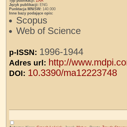
Typ publikacji:
ZAA
Język publikacji:
ENG
Punktacja MNiSW:
140.000
Inne bazy podające opis:
Scopus
Web of Science
1996-1944
p-ISSN:
http://www.mdpi.c
Adres url:
10.3390/ma12223748
DOI: