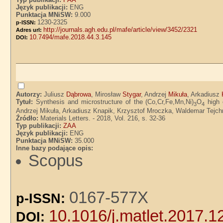
Język publikacji:
ENG
Punktacja MNiSW:
9.000
1230-2325
p-ISSN:
http://journals.agh.edu.pl/mafe/article/view/3452/2321
Adres url:
10.7494/mafe.2018.44.3.145
DOI:
Autorzy:
Juliusz
Dąbrowa
, Mirosław
Stygar
, Andrzej
Mikuła
, Arkadiusz
Tytuł:
Synthesis and microstructure of the (Co,Cr,Fe,Mn,Ni)
O
high 
3
4
Andrzej Mikuła, Arkadiusz Knapik, Krzysztof Mroczka, Waldemar Tejch
Źródło:
Materials Letters. - 2018, Vol. 216, s. 32-36
Typ publikacji:
ZAA
Język publikacji:
ENG
Punktacja MNiSW:
35.000
Inne bazy podające opis:
Scopus
0167-577X
p-ISSN:
10.1016/j.matlet.2017.1
DOI: