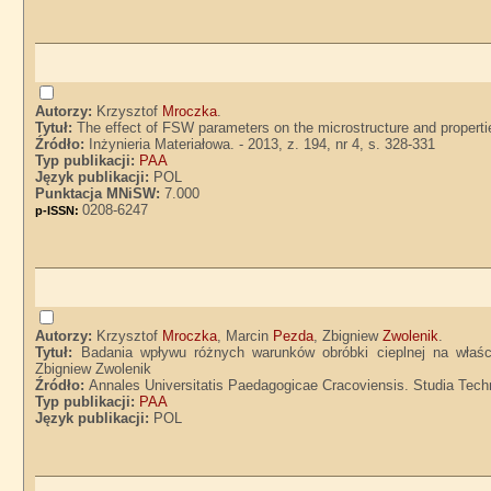
Autorzy:
Krzysztof
Mroczka
.
Tytuł:
The effect of FSW parameters on the microstructure and propert
Źródło:
Inżynieria Materiałowa. - 2013, z. 194, nr 4, s. 328-331
Typ publikacji:
PAA
Język publikacji:
POL
Punktacja MNiSW:
7.000
0208-6247
p-ISSN:
Autorzy:
Krzysztof
Mroczka
, Marcin
Pezda
, Zbigniew
Zwolenik
.
Tytuł:
Badania wpływu różnych warunków obróbki cieplnej na właś
Zbigniew Zwolenik
Źródło:
Annales Universitatis Paedagogicae Cracoviensis. Studia Techni
Typ publikacji:
PAA
Język publikacji:
POL