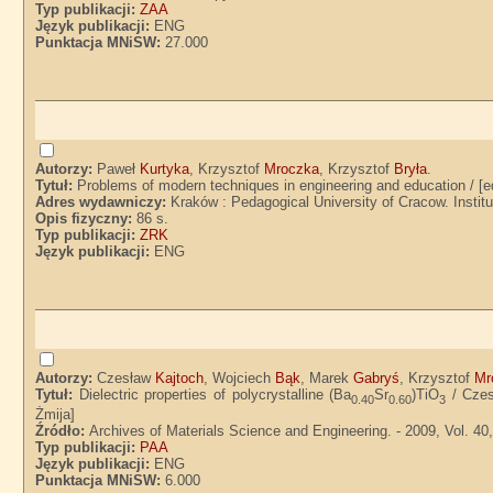
Typ publikacji:
ZAA
Język publikacji:
ENG
Punktacja MNiSW:
27.000
Autorzy:
Paweł
Kurtyka
, Krzysztof
Mroczka
, Krzysztof
Bryła
.
Tytuł:
Problems of modern techniques in engineering and education / [e
Adres wydawniczy:
Kraków : Pedagogical University of Cracow. Instit
Opis fizyczny:
86 s.
Typ publikacji:
ZRK
Język publikacji:
ENG
Autorzy:
Czesław
Kajtoch
, Wojciech
Bąk
, Marek
Gabryś
, Krzysztof
Mr
Tytuł:
Dielectric properties of polycrystalline (Ba
Sr
)TiO
/ Czes
0.40
0.60
3
Żmija]
Źródło:
Archives of Materials Science and Engineering. - 2009, Vol. 40,
Typ publikacji:
PAA
Język publikacji:
ENG
Punktacja MNiSW:
6.000