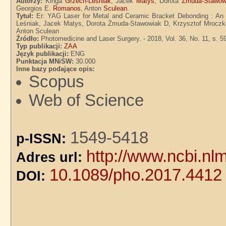
Autorzy:
Kinga
Grzech-Leśniak
, Jacek
Matys
, Dorota
Żmuda-Stawow
Georgios E.
Romanos
, Anton
Sculean
.
Tytuł:
Er: YAG Laser for Metal and Ceramic Bracket Debonding : An
Leśniak, Jacek Matys, Dorota Żmuda-Stawowiak D, Krzysztof Mroczka
Anton Sculean
Źródło:
Photomedicine and Laser Surgery. - 2018, Vol. 36, No. 11, s. 5
Typ publikacji:
ZAA
Język publikacji:
ENG
Punktacja MNiSW:
30.000
Inne bazy podające opis:
Scopus
Web of Science
1549-5418
p-ISSN:
http://www.ncbi.n
Adres url:
10.1089/pho.2017.4412
DOI: