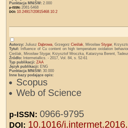
Punktacja MNiSW:
2.000
2081-5468
p-ISSN:
10.24917/20815468.10.2
DOI:
Autorzy:
Juliusz
Dąbrowa
, Grzegorz
Cieślak
, Mirosław
Stygar
, Krzyszt
Tytuł:
Influence of Cu content on high temperature oxidation behavi
Cieślak, Mirosław Stygar, Krzysztof Mroczka, Katarzyna Berent, Tadeu
Źródło:
Intermetallics. - 2017, Vol. 84, s. 52-61
Typ publikacji:
ZAA
Język publikacji:
ENG
Punktacja MNiSW:
30.000
Inne bazy podające opis:
Scopus
Web of Science
0966-9795
p-ISSN:
10.1016/j.intermet.2016
DOI: