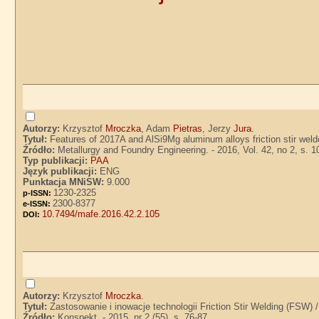
Autorzy:
Krzysztof
Mroczka
, Adam
Pietras
, Jerzy
Jura
.
Tytuł:
Features of 2017A and AlSi9Mg aluminum alloys friction stir weld
Źródło:
Metallurgy and Foundry Engineering. - 2016, Vol. 42, no 2, s. 1
Typ publikacji:
PAA
Język publikacji:
ENG
Punktacja MNiSW:
9.000
1230-2325
p-ISSN:
2300-8377
e-ISSN:
10.7494/mafe.2016.42.2.105
DOI:
Autorzy:
Krzysztof
Mroczka
.
Tytuł:
Zastosowanie i inowacje technologii Friction Stir Welding (FSW)
Źródło:
Konspekt. - 2015, nr 2 (55), s. 76-87