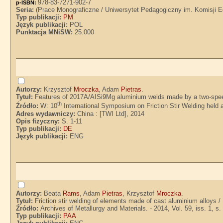
978-83-7271-902-7
p-ISBN:
Seria:
(Prace Monograficzne / Uniwersytet Pedagogiczny im. Komisji E
Typ publikacji:
PM
Język publikacji:
POL
Punktacja MNiSW:
25.000
Autorzy:
Krzysztof
Mroczka
, Adam
Pietras
.
Tytuł:
Features of 2017A/AISi9Mg aluminium welds made by a two-spe
th
Źródło:
W: 10
International Symposium on Friction Stir Welding held 
Adres wydawniczy:
China : [TWI Ltd], 2014
Opis fizyczny:
S. 1-11
Typ publikacji:
DE
Język publikacji:
ENG
Autorzy:
Beata
Rams
, Adam
Pietras
, Krzysztof
Mroczka
.
Tytuł:
Friction stir welding of elements made of cast aluminium alloys 
Źródło:
Archives of Metallurgy and Materials. - 2014, Vol. 59, iss. 1, s
Typ publikacji:
PAA