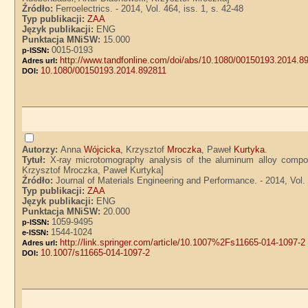
Źródło:
Ferroelectrics. - 2014, Vol. 464, iss. 1, s. 42-48
Typ publikacji:
ZAA
Język publikacji:
ENG
Punktacja MNiSW:
15.000
0015-0193
p-ISSN:
http://www.tandfonline.com/doi/abs/10.1080/00150193.2014.8
Adres url:
10.1080/00150193.2014.892811
DOI:
Autorzy:
Anna
Wójcicka
, Krzysztof
Mroczka
, Paweł
Kurtyka
.
Tytuł:
X-ray microtomography analysis of the aluminum alloy composi
Krzysztof Mroczka, Paweł Kurtyka]
Źródło:
Journal of Materials Engineering and Performance. - 2014, Vol. 
Typ publikacji:
ZAA
Język publikacji:
ENG
Punktacja MNiSW:
20.000
1059-9495
p-ISSN:
1544-1024
e-ISSN:
http://link.springer.com/article/10.1007%2Fs11665-014-1097-2
Adres url:
10.1007/s11665-014-1097-2
DOI: