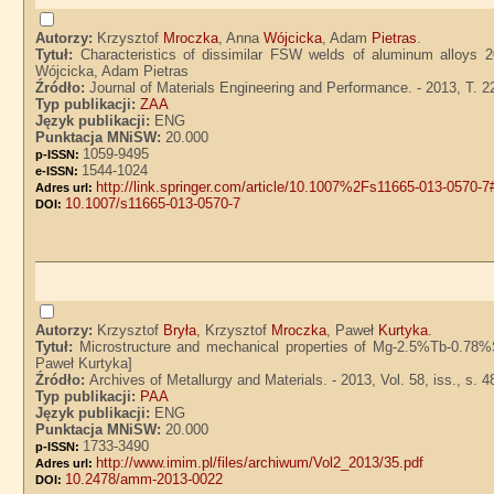
Autorzy:
Krzysztof
Mroczka
, Anna
Wójcicka
, Adam
Pietras
.
Tytuł:
Characteristics of dissimilar FSW welds of aluminum alloys 
Wójcicka, Adam Pietras
Źródło:
Journal of Materials Engineering and Performance. - 2013, T. 22
Typ publikacji:
ZAA
Język publikacji:
ENG
Punktacja MNiSW:
20.000
1059-9495
p-ISSN:
1544-1024
e-ISSN:
http://link.springer.com/article/10.1007%2Fs11665-013-0570-7
Adres url:
10.1007/s11665-013-0570-7
DOI:
Autorzy:
Krzysztof
Bryła
, Krzysztof
Mroczka
, Paweł
Kurtyka
.
Tytuł:
Microstructure and mechanical properties of Mg-2.5%Tb-0.78%S
Paweł Kurtyka]
Źródło:
Archives of Metallurgy and Materials. - 2013, Vol. 58, iss., s. 
Typ publikacji:
PAA
Język publikacji:
ENG
Punktacja MNiSW:
20.000
1733-3490
p-ISSN:
http://www.imim.pl/files/archiwum/Vol2_2013/35.pdf
Adres url:
10.2478/amm-2013-0022
DOI: