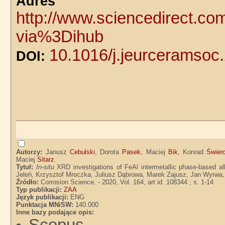
Adre
http://www.sciencedirect.co
via%3Dihub
10.1016/j.jeurceramsoc
DOI:
Autorzy:
Janusz
Cebulski
, Dorota
Pasek
, Maciej
Bik
, Konrad
Świer
Maciej
Sitarz
.
Tytuł:
In-situ
XRD investigations of FeAl intermetallic phase-based al
Jeleń, Krzysztof Mroczka, Juliusz Dąbrowa, Marek Zajusz, Jan Wyrwa, 
Źródło:
Corrosion Science. - 2020, Vol. 164, art id. 108344 ; s. 1-14
Typ publikacji:
ZAA
Język publikacji:
ENG
Punktacja MNiSW:
140.000
Inne bazy podające opis:
Scopus