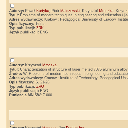
Autorzy:
Paweł
Kurtyka
, Piotr
Malczewski
, Krzysztof
Mroczka
, Krzysz
Tytuł:
Problems of modern techniques in engineering and education / [
Adres wydawniczy:
Kraków : Pedagogical University of Cracow. Instit
Opis fizyczny:
168 s.
Typ publikacji:
ZRK
Język publikacji:
ENG
Autorzy:
Krzysztof
Mroczka
.
Tytuł:
Characterization of structure of laser melted 7075 aluminum allo
Źródło:
W: Problems of modern techniques in engineering and education
Adres wydawniczy:
Cracow : Institute of Technology. Pedagogical Univ
Opis fizyczny:
S. 21-26
Typ publikacji:
ZRO
Język publikacji:
ENG
Punktacja MNiSW:
7.000
Autorzy:
Krzysztof
Mroczka
, Jan
Dutkiewicz
.