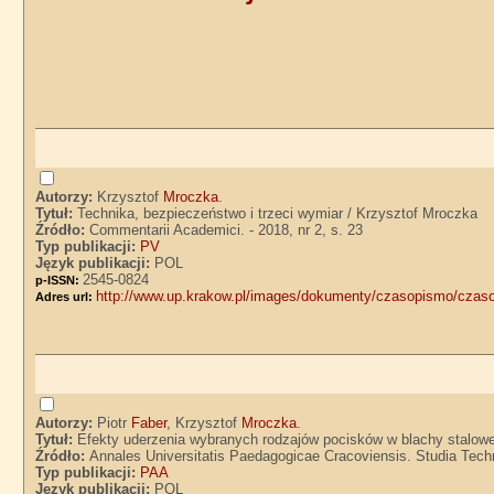
Autorzy:
Krzysztof
Mroczka
.
Tytuł:
Technika, bezpieczeństwo i trzeci wymiar / Krzysztof Mroczka
Źródło:
Commentarii Academici. - 2018, nr 2, s. 23
Typ publikacji:
PV
Język publikacji:
POL
2545-0824
p-ISSN:
http://www.up.krakow.pl/images/dokumenty/czasopismo/czas
Adres url:
Autorzy:
Piotr
Faber
, Krzysztof
Mroczka
.
Tytuł:
Efekty uderzenia wybranych rodzajów pocisków w blachy stalowe
Źródło:
Annales Universitatis Paedagogicae Cracoviensis. Studia Techni
Typ publikacji:
PAA
Język publikacji:
POL