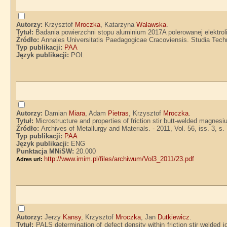
Autorzy:
Krzysztof
Mroczka
, Katarzyna
Walawska
.
Tytuł:
Badania powierzchni stopu aluminium 2017A polerowanej elektro
Źródło:
Annales Universitatis Paedagogicae Cracoviensis. Studia Techni
Typ publikacji:
PAA
Język publikacji:
POL
Autorzy:
Damian
Miara
, Adam
Pietras
, Krzysztof
Mroczka
.
Tytuł:
Microstructure and properties of friction stir butt-welded magne
Źródło:
Archives of Metallurgy and Materials. - 2011, Vol. 56, iss. 3, s
Typ publikacji:
PAA
Język publikacji:
ENG
Punktacja MNiSW:
20.000
http://www.imim.pl/files/archiwum/Vol3_2011/23.pdf
Adres url:
Autorzy:
Jerzy
Kansy
, Krzysztof
Mroczka
, Jan
Dutkiewicz
.
Tytuł:
PALS determination of defect density within friction stir welded