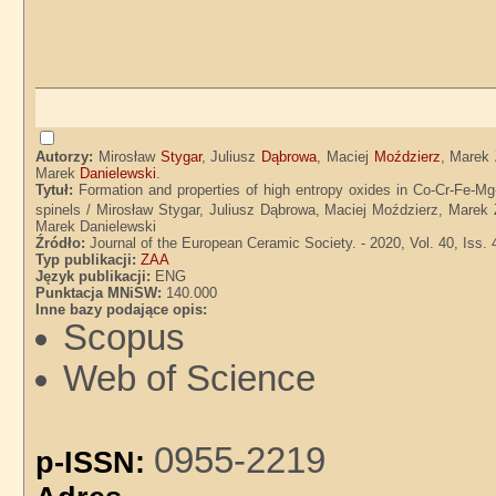
Autorzy:
Mirosław
Stygar
, Juliusz
Dąbrowa
, Maciej
Moździerz
, Marek
Marek
Danielewski
.
Tytuł:
Formation and properties of high entropy oxides in Co-Cr-Fe-M
spinels / Mirosław Stygar, Juliusz Dąbrowa, Maciej Moździerz, Marek
Marek Danielewski
Źródło:
Journal of the European Ceramic Society. - 2020, Vol. 40, Iss. 
Typ publikacji:
ZAA
Język publikacji:
ENG
Punktacja MNiSW:
140.000
Inne bazy podające opis:
Scopus
Web of Science
0955-2219
p-ISSN: