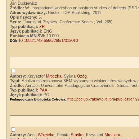
Jan Dutkiewicz
Źródło:
W: International workshop on positron studies of defects (PSD 
Adres wydawniczy:
Bristol : IOP Publishing, 2011
Opis fizyczny:
5.
Seria:
(Journal of Physics. Conference Series ; Vol. 265)
Typ publikacji:
ZR
Język publikacji:
ENG
Punktacja MNiSW:
10.000
10.1088/1742-6596/265/1/012010
DOI:
Autorzy:
Krzysztof
Mroczka
, Sylwia
Ożóg
.
Tytuł:
Analiza mikroskopowa SEM wybranych włókien stosowanych w p
Źródło:
Annales Universitatis Paedagogicae Cracoviensis. Studia Techn
Typ publikacji:
PAA
Język publikacji:
POL
http://pbc.up.krakow.pl/dlibra/publication/
Pedagogiczna Biblioteka Cyfrowa:
Autorzy:
Anna
Wójcicka
, Renata
Staśko
, Krzysztof
Mroczka
.