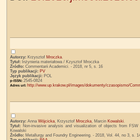
Autorzy:
Krzysztof
Mroczka
.
Tytuł:
Inżynieria materiałowa / Kzysztof Mroczka
Źródło:
Commentarii Academici. - 2018, nr 5, s. 16
Typ publikacji:
PV
Język publikacji:
POL
2545-0824
p-ISSN:
http://www.up.krakow.pl/images/dokumenty/czasopismo/Comm
Adres url:
Autorzy:
Anna
Wójcicka
, Krzysztof
Mroczka
, Marcin
Kowalski
.
Tytuł:
Non-invasive analysis and visualization of objects from FSW
Kowalski
Źródło:
Metallurgy and Foundry Engineering. - 2018, Vol. 44, no 3, s. 
Typ publikacji:
PAA