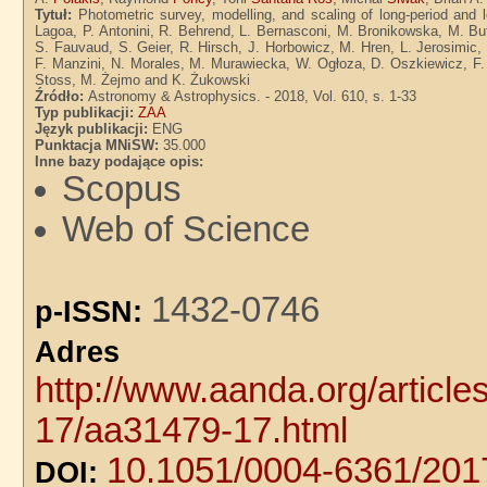
Tytuł:
Photometric survey, modelling, and scaling of long-period and l
Lagoa, P. Antonini, R. Behrend, L. Bernasconi, M. Bronikowska, M. But
S. Fauvaud, S. Geier, R. Hirsch, J. Horbowicz, M. Hren, L. Jerosimic,
F. Manzini, N. Morales, M. Murawiecka, W. Ogłoza, D. Oszkiewicz, F. 
Stoss, M. Żejmo and K. Żukowski
Źródło:
Astronomy & Astrophysics. - 2018, Vol. 610, s. 1-33
Typ publikacji:
ZAA
Język publikacji:
ENG
Punktacja MNiSW:
35.000
Inne bazy podające opis:
Scopus
Web of Science
1432-0746
p-ISSN:
Adre
http://www.aanda.org/articl
17/aa31479-17.html
10.1051/0004-6361/20
DOI: