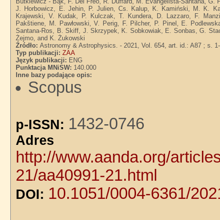
Butkiewicz - Bąk, F. Del Freo, R. Duffard, M. Evangelista-Santana, G. F
J. Horbowicz, E. Jehin, P. Julien, Cs. Kalup, K. Kamiński, M. K. K
Krajewski, V. Kudak, P. Kulczak, T. Kundera, D. Lazzaro, F. Manzi
Pakštiene, M. Pawłowski, V. Perig, F. Pilcher, P. Pinel, E. Podlewsk
Santana-Ros, B. Skiff, J. Skrzypek, K. Sobkowiak, E. Sonbas, G. Stach
Żejmo, and K. Żukowski
Źródło:
Astronomy & Astrophysics. - 2021, Vol. 654, art. id.: A87 ; s. 1
Typ publikacji:
ZAA
Język publikacji:
ENG
Punktacja MNiSW:
140.000
Inne bazy podające opis:
Scopus
1432-0746
p-ISSN:
Adre
http://www.aanda.org/articl
21/aa40991-21.html
10.1051/0004-6361/20
DOI: