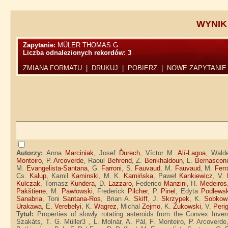
WYNIK
Zapytanie:
MÜLER THOMAS G
Liczba odnalezionych rekordów:
3
ZMIANA FORMATU
|
DRUKUJ
|
POBIERZ
|
NOWE ZAPYTANIE
Autorzy:
Anna
Marciniak
, Josef
Ďurech
, Víctor M.
Alí-Lagoa
, Wal
Monteiro
, P.
Arcoverde
, Raoul
Behrend
, Z.
Benkhaldoun
, L.
Bernasconi
M.
Evangelista-Santana
, G.
Farroni
, S.
Fauvaud
, M.
Fauvaud
, M.
Ferr
Cs.
Kalup
, Kamil
Kaminski
, M. K.
Kamińska
, Paweł
Kankiewicz
, V.
Kulczak
, Tomasz
Kundera
, D.
Lazzaro
, Federico
Manzini
, H.
Medeiros
Pakštiene
, M.
Pawłowski
, Frederick
Pilcher
, P.
Pinel
, Edyta
Podlews
Sanabria
, Toni
Santana-Ros
, Brian A.
Skiff
, J.
Skrzypek
, K.
Sobkow
Urakawa
, E.
Verebelyi
, K.
Wagrez
, Michal
Zejmo
, K.
Żukowski
, V.
Peri
Tytuł:
Properties of slowly rotating asteroids from the Convex Inve
Szakáts, T. G. Müller3 , L. Molnár, A. Pál, F. Monteiro, P. Arcoverd