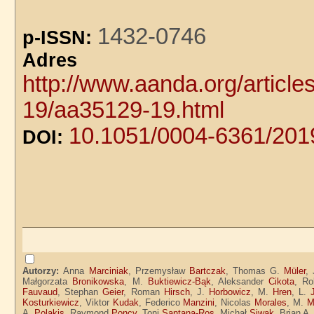
1432-0746
p-ISSN:
Adre
http://www.aanda.org/articl
19/aa35129-19.html
10.1051/0004-6361/20
DOI:
Autorzy:
Anna
Marciniak
, Przemysław
Bartczak
, Thomas G.
Müler
,
Małgorzata
Bronikowska
, M.
Buktiewicz-Bąk
, Aleksander
Cikota
, R
Fauvaud
, Stephan
Geier
, Roman
Hirsch
, J.
Horbowicz
, M.
Hren
, L.
Kosturkiewicz
, Viktor
Kudak
, Federico
Manzini
, Nicolas
Morales
, M.
M
A.
Polakis
, Raymond
Poncy
, Toni
Santana-Ros
, Michał
Siwak
, Brian A