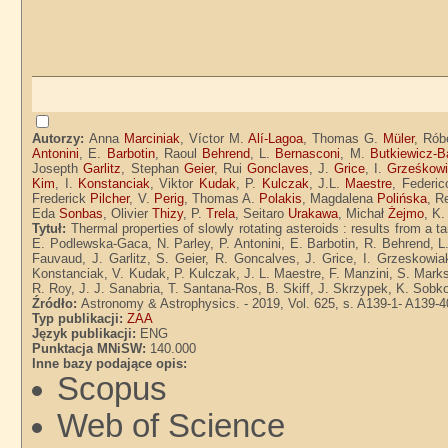
Autorzy:
Anna
Marciniak
, Víctor M.
Alí-Lagoa
, Thomas G.
Müler
, Rób
Antonini
, E.
Barbotin
, Raoul
Behrend
, L.
Bernasconi
, M.
Butkiewicz-B
Josepth
Garlitz
, Stephan
Geier
, Rui
Gonclaves
, J.
Grice
, I.
Grześkow
Kim
, I.
Konstanciak
, Viktor
Kudak
, P.
Kulczak
, J.L.
Maestre
, Federi
Frederick
Pilcher
, V.
Perig
, Thomas A.
Polakis
, Magdalena
Polińska
, 
Eda
Sonbas
, Olivier
Thizy
, P.
Trela
, Seitaro
Urakawa
, Michał
Żejmo
, K
Tytuł:
Thermal properties of slowly rotating asteroids : results from a t
E. Podlewska-Gaca, N. Parley, P. Antonini, E. Barbotin, R. Behrend, L
Fauvaud, J. Garlitz, S. Geier, R. Goncalves, J. Grice, I. Grzeskowi
Konstanciak, V. Kudak, P. Kulczak, J. L. Maestre, F. Manzini, S. Marks,
R. Roy, J. J. Sanabria, T. Santana-Ros, B. Skiff, J. Skrzypek, K. Sob
Źródło:
Astronomy & Astrophysics. - 2019, Vol. 625, s. A139-1- A139-4
Typ publikacji:
ZAA
Język publikacji:
ENG
Punktacja MNiSW:
140.000
Inne bazy podające opis:
Scopus
Web of Science