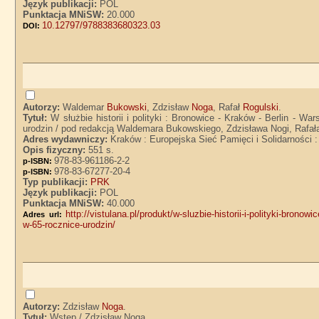
Język publikacji:
POL
Punktacja MNiSW:
20.000
10.12797/9788383680323.03
DOI:
Autorzy:
Waldemar
Bukowski
, Zdzisław
Noga
, Rafał
Rogulski
.
Tytuł:
W służbie historii i polityki : Bronowice - Kraków - Berlin - 
urodzin / pod redakcją Waldemara Bukowskiego, Zdzisława Nogi, Rafał
Adres wydawniczy:
Kraków : Europejska Sieć Pamięci i Solidarności
Opis fizyczny:
551 s.
978-83-961186-2-2
p-ISBN:
978-83-67277-20-4
p-ISBN:
Typ publikacji:
PRK
Język publikacji:
POL
Punktacja MNiSW:
40.000
http://vistulana.pl/produkt/w-sluzbie-historii-i-polityki-bron
Adres url:
w-65-rocznice-urodzin/
Autorzy:
Zdzisław
Noga
.
Tytuł:
Wstęp / Zdzisław Noga