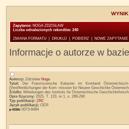
WYNIK
Zapytanie:
NOGA ZDZISŁAW
Liczba odnalezionych rekordów:
240
ZMIANA FORMATU
|
DRUKUJ
|
POBIERZ
|
NOWE ZAPYTANIE
Informacje o autorze w bazie
Autorzy:
Zdzisław
Noga
.
Tytuł:
Der Franziszeische Kataster im Kronland Österreichisch
(Veröffentlichungen der Kom- mission für Neuere Geschichte Österreic
Źródło:
Mitteilungen des Instituts für Österreichische Geschichtsforsc
Opis fizyczny:
2025, T. 133, nr 1, s. 289-290
Typ publikacji:
ZRC
Język publikacji:
GER
0073-8484
p-ISSN: