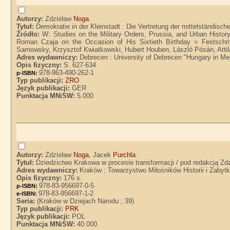
Autorzy:
Zdzisław
Noga
.
Tytuł:
Demokratie in der Kleinstadt : Die Vertretung der mittelständisc
Źródło:
W: Studies on the Military Orders, Prussia, and Urban Histor
Roman Czaja on the Occasion of His Sixtieth Birthday = Festschr
Sarnowsky, Krzysztof Kwiatkowski, Hubert Houben, László Pósán, Atti
Adres wydawniczy:
Debrecen : University of Debrecen "Hungary in M
Opis fizyczny:
S. 627-634
978-963-490-262-1
p-ISBN:
Typ publikacji:
ZRO
Język publikacji:
GER
Punktacja MNiSW:
5.000
Autorzy:
Zdzisław
Noga
, Jacek
Purchla
.
Tytuł:
Dziedzictwo Krakowa w procesie transformacji / pod redakcją Zdz
Adres wydawniczy:
Kraków : Towarzystwo Miłośników Historii i Zaby
Opis fizyczny:
176 s.
978-83-956697-0-5
p-ISBN:
978-83-956697-1-2
e-ISBN:
Seria:
(Kraków w Dziejach Narodu ; 39)
Typ publikacji:
PRK
Język publikacji:
POL
Punktacja MNiSW:
40.000