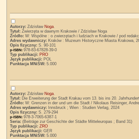
Autorzy:
Zdzisław
Noga
.
Tytuł:
Zwierzęta w dawnym Krakowie / Zdzisław Noga
Źródło:
W: Wspólne : o zwierzętach i ludziach w Krakowie / pod redakc
Adres wydawniczy:
Kraków : Muzeum Historyczne Miasta Krakowa, 2
Opis fizyczny:
S. 90-101
978-83-67828-39-0
p-ISBN:
Typ publikacji:
PRO
Język publikacji:
POL
Punktacja MNiSW:
5.000
Autorzy:
Zdzisław
Noga
.
Tytuł:
Die Erweiterung der Stadt Krakau vom 13. bis ins 20. Jahrhunder
Źródło:
W: Grenzen in der und um die Stadt / Nikolaus Reisinger, Andre
Adres wydawniczy:
Innsbruck ; Wien : Studien Verlag, 2024
Opis fizyczny:
S. 279-294
978-3-7065-6387-1
p-ISBN:
Seria:
(Beiträge zur Geschichte der Städte Mitteleuropas ; Band 31)
Typ publikacji:
ZRO
Język publikacji:
GER
Punktacja MNiSW:
5.000