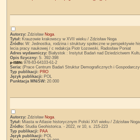
Autorzy:
Zdzisław
Noga
.
Tytuł:
Krauzowie krakowscy w XVII wieku / Zdzisław Noga
Źródło:
W: Jednostka, rodzina i struktury społeczne w perspektywie h
lecia pracy naukowej / c redakcja Piotr Łozowski, Radosław Poniat
Adres wydawniczy:
Białystok : Instytut Badań nad Dziedzictwem Kul
Opis fizyczny:
S. 392-398
978-83-64103-61-2
p-ISBN:
Seria:
(Prace Centrum Badań Struktur Demograficznych i Gospodarczy
Typ publikacji:
PRO
Język publikacji:
POL
Punktacja MNiSW:
20.000
Autorzy:
Zdzisław
Noga
.
Tytuł:
Miasta w Atlasie historycznym Polski XVI wieku / Zdzisław Noga
Źródło:
Studia Geohistorica. - 2022, nr 10, s. 215-223
Typ publikacji:
PAA
Język publikacji:
POL