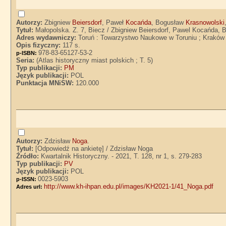
Autorzy:
Zbigniew
Beiersdorf
, Paweł
Kocańda
, Bogusław
Krasnowolski
Tytuł:
Małopolska. Z. 7, Biecz / Zbigniew Beiersdorf, Pawel Kocańda,
Adres wydawniczy:
Toruń : Towarzystwo Naukowe w Toruniu ; Krak
Opis fizyczny:
117 s.
978-83-65127-53-2
p-ISBN:
Seria:
(Atlas historyczny miast polskich ; T. 5)
Typ publikacji:
PM
Język publikacji:
POL
Punktacja MNiSW:
120.000
Autorzy:
Zdzisław
Noga
.
Tytuł:
[Odpowiedź na ankietę] / Zdzisław Noga
Źródło:
Kwartalnik Historyczny. - 2021, T. 128, nr 1, s. 279-283
Typ publikacji:
PV
Język publikacji:
POL
0023-5903
p-ISSN:
http://www.kh-ihpan.edu.pl/images/KH2021-1/41_Noga.pdf
Adres url: