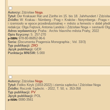
Autorzy:
Zdzisław
Noga
.
Tytuł:
Der Krakauer Rat und Zünfte im 15. bis 18. Jahrhundert / Zdzisł
Źródło:
W: Krakau - Nürnberg - Prag = Kraków - Norymberga - Praga = K
i rzemiosło w epoce przedindustrialnej = město a řemeslo v době před
redakcja: Olga Fejtová, Antonia Landois i Zdzisław Noga = sestavili Ol
Adres wydawniczy:
Praha : Archiv hlavního města Prahy, 2022
Opis fizyczny:
S. 257-270
978-80-86852-96-6
p-ISBN:
Seria:
(Documenta Pragensia Monographia ; Vol. 33/3)
Typ publikacji:
ZRO
Język publikacji:
GER
Punktacja MNiSW:
5.000
Autorzy:
Zdzisław
Noga
.
Tytuł:
Feliks Kiryk (1933-2022) i ziemia sądecka / Zdzisław Noga
Źródło:
Rocznik Sądecki. - 2022, T. 50, s. 353-358
Typ publikacji:
PV
Język publikacji:
POL
0080-3561
p-ISSN: