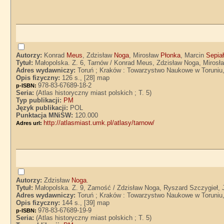
Autorzy:
Konrad
Meus
, Zdzisław
Noga
, Mirosław
Płonka
, Marcin
Sepia
Tytuł:
Małopolska. Z. 6, Tarnów / Konrad Meus, Zdzisław Noga, Mirosła
Adres wydawniczy:
Toruń ; Kraków : Towarzystwo Naukowe w Toruniu
Opis fizyczny:
126 s., [28] map
978-83-67689-18-2
p-ISBN:
Seria:
(Atlas historyczny miast polskich ; T. 5)
Typ publikacji:
PM
Język publikacji:
POL
Punktacja MNiSW:
120.000
http://atlasmiast.umk.pl/atlasy/tarnow/
Adres url:
Autorzy:
Zdzisław
Noga
.
Tytuł:
Małopolska. Z. 9, Zamość / Zdzisław Noga, Ryszard Szczygieł,
Adres wydawniczy:
Toruń ; Kraków : Towarzystwo Naukowe w Toruniu
Opis fizyczny:
144 s., [39] map
978-83-67689-19-9
p-ISBN:
Seria:
(Atlas historyczny miast polskich ; T. 5)