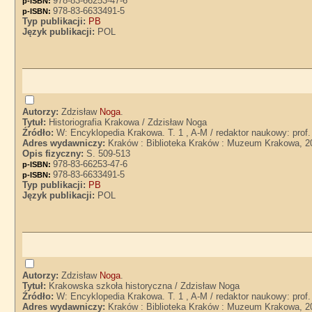
978-83-66253-47-6
p-ISBN:
978-83-6633491-5
p-ISBN:
Typ publikacji:
PB
Język publikacji:
POL
Autorzy:
Zdzisław
Noga
.
Tytuł:
Historiografia Krakowa / Zdzisław Noga
Źródło:
W: Encyklopedia Krakowa. T. 1 , A-M / redaktor naukowy: prof.
Adres wydawniczy:
Kraków : Biblioteka Kraków : Muzeum Krakowa, 2
Opis fizyczny:
S. 509-513
978-83-66253-47-6
p-ISBN:
978-83-6633491-5
p-ISBN:
Typ publikacji:
PB
Język publikacji:
POL
Autorzy:
Zdzisław
Noga
.
Tytuł:
Krakowska szkoła historyczna / Zdzisław Noga
Źródło:
W: Encyklopedia Krakowa. T. 1 , A-M / redaktor naukowy: prof.
Adres wydawniczy:
Kraków : Biblioteka Kraków : Muzeum Krakowa, 2