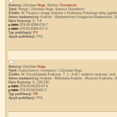
Autorzy:
Zdzisław
Noga
, Bartosz
Drzewiecki
.
Tytuł:
Wstęp / Zdzisław Noga, Bartosz Drzewiecki
Źródło:
W: Pisarze i księgi miejskie z Królestwa Polskiego doby jagiell
Adres wydawniczy:
Kraków : Wydawnictwo Księgarnia Akademicka, 2
Opis fizyczny:
S. 7-8
978-83-8368-076-7
p-ISBN:
978-83-8368-077-4
e-ISBN:
Typ publikacji:
PV
Język publikacji:
POL
Autorzy:
Zdzisław
Noga
.
Tytuł:
Cudzoziemcy i emigranci / Zdzisław Noga
Źródło:
W: Encyklopedia Krakowa. T. 1 , A-M / redaktor naukowy: prof.
Adres wydawniczy:
Kraków : Biblioteka Kraków : Muzeum Krakowa, 2
Opis fizyczny:
S. 229-230
978-83-66253-47-6
p-ISBN:
978-83-6633491-5
p-ISBN:
Typ publikacji:
PB
Język publikacji:
POL