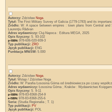
Autorzy:
Zdzisław
Noga
.
Tytuł:
The First Military Survey of Galicia (1779-1783) and its importance
Źródło:
W: A space between empires : town plans from Central and S
Laurenţiu Rădvan
Adres wydawniczy:
Cluj-Napoca : Editura MEGA, 2025
Opis fizyczny:
S. 93-102
978-606-020-939-3
p-ISBN:
Typ publikacji:
ZRO
Język publikacji:
ENG
Punktacja MNiSW:
5.000
Autorzy:
Zdzisław
Noga
.
Tytuł:
Wstęp / Zdzisław Noga
Źródło:
W: Parafia Łososina Górna od średniowiecza po czasy współcz
Adres wydawniczy:
Łososina Górna ; Kraków : Wydawnictwo Księgarn
Opis fizyczny:
S. 9-11
978-83-8368-254-9
p-ISBN:
978-83-8368-255-6
e-ISBN:
Seria:
(Studia Regionalia ; T. 1)
Typ publikacji:
PV
Język publikacji:
POL