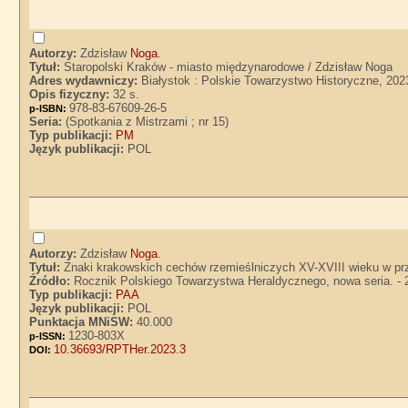
Autorzy:
Zdzisław
Noga
.
Tytuł:
Staropolski Kraków - miasto międzynarodowe / Zdzisław Noga
Adres wydawniczy:
Białystok : Polskie Towarzystwo Historyczne, 202
Opis fizyczny:
32 s.
978-83-67609-26-5
p-ISBN:
Seria:
(Spotkania z Mistrzami ; nr 15)
Typ publikacji:
PM
Język publikacji:
POL
Autorzy:
Zdzisław
Noga
.
Tytuł:
Znaki krakowskich cechów rzemieślniczych XV-XVIII wieku w prz
Źródło:
Rocznik Polskiego Towarzystwa Heraldycznego, nowa seria. - 2
Typ publikacji:
PAA
Język publikacji:
POL
Punktacja MNiSW:
40.000
1230-803X
p-ISSN:
10.36693/RPTHer.2023.3
DOI: