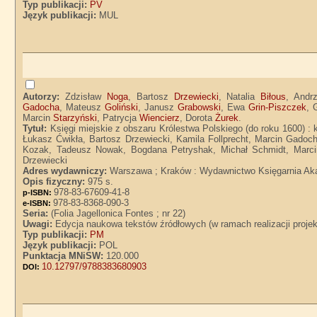
Typ publikacji:
PV
Język publikacji:
MUL
Autorzy:
Zdzisław
Noga
, Bartosz
Drzewiecki
, Natalia
Biłous
, Andr
Gadocha
, Mateusz
Goliński
, Janusz
Grabowski
, Ewa
Grin-Piszczek
, 
Marcin
Starzyński
, Patrycja
Wiencierz
, Dorota
Żurek
.
Tytuł:
Księgi miejskie z obszaru Królestwa Polskiego (do roku 1600) :
Łukasz Ćwikła, Bartosz Drzewiecki, Kamila Follprecht, Marcin Gado
Kozak, Tadeusz Nowak, Bogdana Petryshak, Michał Schmidt, Marcin 
Drzewiecki
Adres wydawniczy:
Warszawa ; Kraków : Wydawnictwo Księgarnia Ak
Opis fizyczny:
975 s.
978-83-67609-41-8
p-ISBN:
978-83-8368-090-3
e-ISBN:
Seria:
(Folia Jagellonica Fontes ; nr 22)
Uwagi:
Edycja naukowa tekstów źródłowych (w ramach realizacji pro
Typ publikacji:
PM
Język publikacji:
POL
Punktacja MNiSW:
120.000
10.12797/9788383680903
DOI: