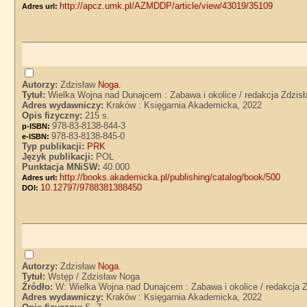
http://apcz.umk.pl/AZMDDP/article/view/43019/35109
Adres url:
Autorzy:
Zdzisław
Noga
.
Tytuł:
Wielka Wojna nad Dunajcem : Zabawa i okolice / redakcja Zdzis
Adres wydawniczy:
Kraków : Księgarnia Akademicka, 2022
Opis fizyczny:
215 s.
978-83-8138-844-3
p-ISBN:
978-83-8138-845-0
e-ISBN:
Typ publikacji:
PRK
Język publikacji:
POL
Punktacja MNiSW:
40.000
http://books.akademicka.pl/publishing/catalog/book/500
Adres url:
10.12797/9788381388450
DOI:
Autorzy:
Zdzisław
Noga
.
Tytuł:
Wstęp / Zdzisław Noga
Źródło:
W: Wielka Wojna nad Dunajcem : Zabawa i okolice / redakcja 
Adres wydawniczy:
Kraków : Księgarnia Akademicka, 2022