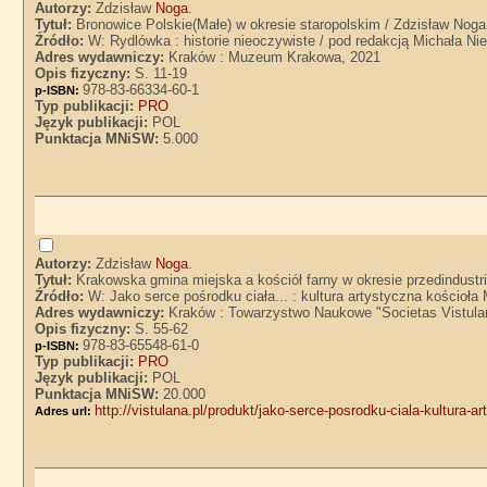
Autorzy:
Zdzisław
Noga
.
Tytuł:
Bronowice Polskie(Małe) w okresie staropolskim / Zdzisław Noga
Źródło:
W: Rydlówka : historie nieoczywiste / pod redakcją Michała Ni
Adres wydawniczy:
Kraków : Muzeum Krakowa, 2021
Opis fizyczny:
S. 11-19
978-83-66334-60-1
p-ISBN:
Typ publikacji:
PRO
Język publikacji:
POL
Punktacja MNiSW:
5.000
Autorzy:
Zdzisław
Noga
.
Tytuł:
Krakowska gmina miejska a kościół farny w okresie przedindustr
Źródło:
W: Jako serce pośrodku ciała... : kultura artystyczna kościoł
Adres wydawniczy:
Kraków : Towarzystwo Naukowe "Societas Vistula
Opis fizyczny:
S. 55-62
978-83-65548-61-0
p-ISBN:
Typ publikacji:
PRO
Język publikacji:
POL
Punktacja MNiSW:
20.000
http://vistulana.pl/produkt/jako-serce-posrodku-ciala-kultura-
Adres url: