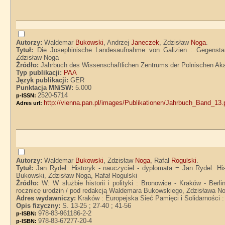
Autorzy:
Waldemar
Bukowski
, Andrzej
Janeczek
, Zdzisław
Noga
.
Tytuł:
Die Josephinische Landesaufnahme von Galizien : Gegensta
Zdzisław Noga
Źródło:
Jahrbuch des Wissenschaftlichen Zentrums der Polnischen Aka
Typ publikacji:
PAA
Język publikacji:
GER
Punktacja MNiSW:
5.000
2520-5714
p-ISSN:
http://vienna.pan.pl/images/Publikationen/Jahrbuch_Band_13.
Adres url:
Autorzy:
Waldemar
Bukowski
, Zdzisław
Noga
, Rafał
Rogulski
.
Tytuł:
Jan Rydel. Historyk - nauczyciel - dyplomata = Jan Rydel. His
Bukowski, Zdzisław Noga, Rafał Rogulski
Źródło:
W: W służbie historii i polityki : Bronowice - Kraków - Be
rocznicę urodzin / pod redakcją Waldemara Bukowskiego, Zdzisława No
Adres wydawniczy:
Kraków : Europejska Sieć Pamięci i Solidarności
Opis fizyczny:
S. 13-25 ; 27-40 ; 41-56
978-83-961186-2-2
p-ISBN:
978-83-67277-20-4
p-ISBN: