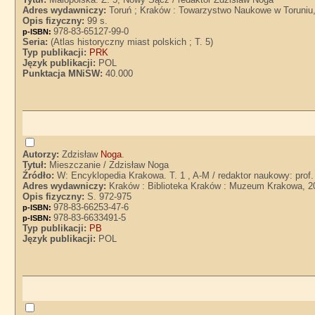
Adres wydawniczy:
Toruń ; Kraków : Towarzystwo Naukowe w Toruniu
Opis fizyczny:
99 s.
978-83-65127-99-0
p-ISBN:
Seria:
(Atlas historyczny miast polskich ; T. 5)
Typ publikacji:
PRK
Język publikacji:
POL
Punktacja MNiSW:
40.000
Autorzy:
Zdzisław
Noga
.
Tytuł:
Mieszczanie / Zdzisław Noga
Źródło:
W: Encyklopedia Krakowa. T. 1 , A-M / redaktor naukowy: prof.
Adres wydawniczy:
Kraków : Biblioteka Kraków : Muzeum Krakowa, 2
Opis fizyczny:
S. 972-975
978-83-66253-47-6
p-ISBN:
978-83-6633491-5
p-ISBN:
Typ publikacji:
PB
Język publikacji:
POL