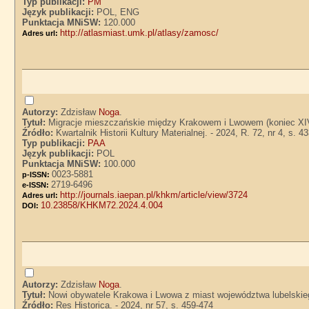
Typ publikacji:
PM
Język publikacji:
POL, ENG
Punktacja MNiSW:
120.000
http://atlasmiast.umk.pl/atlasy/zamosc/
Adres url:
Autorzy:
Zdzisław
Noga
.
Tytuł:
Migracje mieszczańskie między Krakowem i Lwowem (koniec XIV
Źródło:
Kwartalnik Historii Kultury Materialnej. - 2024, R. 72, nr 4, s. 4
Typ publikacji:
PAA
Język publikacji:
POL
Punktacja MNiSW:
100.000
0023-5881
p-ISSN:
2719-6496
e-ISSN:
http://journals.iaepan.pl/khkm/article/view/3724
Adres url:
10.23858/KHKM72.2024.4.004
DOI:
Autorzy:
Zdzisław
Noga
.
Tytuł:
Nowi obywatele Krakowa i Lwowa z miast województwa lubelskie
Źródło:
Res Historica. - 2024, nr 57, s. 459-474