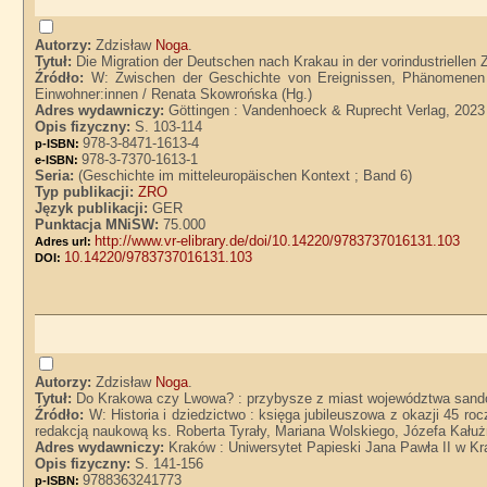
Autorzy:
Zdzisław
Noga
.
Tytuł:
Die Migration der Deutschen nach Krakau in der vorindustriellen 
Źródło:
W: Zwischen der Geschichte von Ereignissen, Phänomenen u
Einwohner:innen / Renata Skowrońska (Hg.)
Adres wydawniczy:
Göttingen : Vandenhoeck & Ruprecht Verlag, 2023
Opis fizyczny:
S. 103-114
978-3-8471-1613-4
p-ISBN:
978-3-7370-1613-1
e-ISBN:
Seria:
(Geschichte im mitteleuropäischen Kontext ; Band 6)
Typ publikacji:
ZRO
Język publikacji:
GER
Punktacja MNiSW:
75.000
http://www.vr-elibrary.de/doi/10.14220/9783737016131.103
Adres url:
10.14220/9783737016131.103
DOI:
Autorzy:
Zdzisław
Noga
.
Tytuł:
Do Krakowa czy Lwowa? : przybysze z miast województwa sando
Źródło:
W: Historia i dziedzictwo : księga jubileuszowa z okazji 45 ro
redakcją naukową ks. Roberta Tyrały, Mariana Wolskiego, Józefa Kału
Adres wydawniczy:
Kraków : Uniwersytet Papieski Jana Pawła II w 
Opis fizyczny:
S. 141-156
9788363241773
p-ISBN: