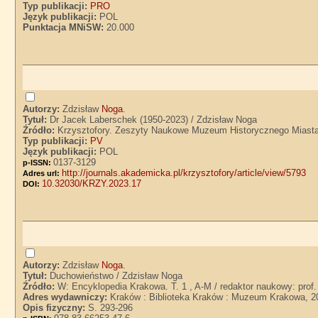
Typ publikacji:
PRO
Język publikacji:
POL
Punktacja MNiSW:
20.000
Autorzy:
Zdzisław
Noga
.
Tytuł:
Dr Jacek Laberschek (1950-2023) / Zdzisław Noga
Źródło:
Krzysztofory. Zeszyty Naukowe Muzeum Historycznego Miasta 
Typ publikacji:
PV
Język publikacji:
POL
0137-3129
p-ISSN:
http://journals.akademicka.pl/krzysztofory/article/view/5793
Adres url:
10.32030/KRZY.2023.17
DOI:
Autorzy:
Zdzisław
Noga
.
Tytuł:
Duchowieństwo / Zdzisław Noga
Źródło:
W: Encyklopedia Krakowa. T. 1 , A-M / redaktor naukowy: prof.
Adres wydawniczy:
Kraków : Biblioteka Kraków : Muzeum Krakowa, 2
Opis fizyczny:
S. 293-296