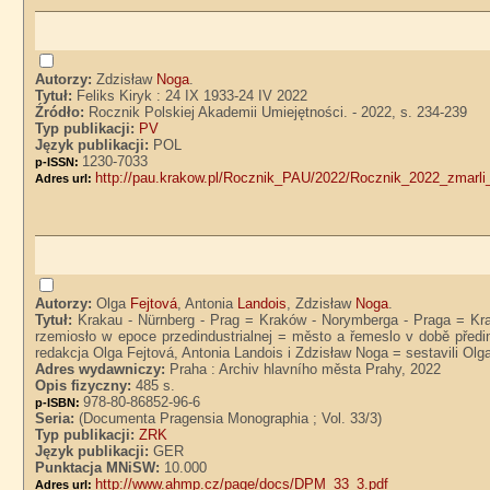
Autorzy:
Zdzisław
Noga
.
Tytuł:
Feliks Kiryk : 24 IX 1933-24 IV 2022
Źródło:
Rocznik Polskiej Akademii Umiejętności. - 2022, s. 234-239
Typ publikacji:
PV
Język publikacji:
POL
1230-7033
p-ISSN:
http://pau.krakow.pl/Rocznik_PAU/2022/Rocznik_2022_zmarli_
Adres url:
Autorzy:
Olga
Fejtová
, Antonia
Landois
, Zdzisław
Noga
.
Tytuł:
Krakau - Nürnberg - Prag = Kraków - Norymberga - Praga = Krak
rzemiosło w epoce przedindustrialnej = město a řemeslo v době předi
redakcja Olga Fejtová, Antonia Landois i Zdzisław Noga = sestavili Olg
Adres wydawniczy:
Praha : Archiv hlavního města Prahy, 2022
Opis fizyczny:
485 s.
978-80-86852-96-6
p-ISBN:
Seria:
(Documenta Pragensia Monographia ; Vol. 33/3)
Typ publikacji:
ZRK
Język publikacji:
GER
Punktacja MNiSW:
10.000
http://www.ahmp.cz/page/docs/DPM_33_3.pdf
Adres url: