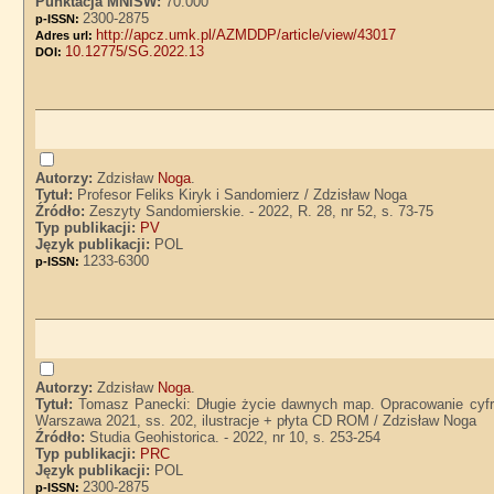
Punktacja MNiSW:
70.000
2300-2875
p-ISSN:
http://apcz.umk.pl/AZMDDP/article/view/43017
Adres url:
10.12775/SG.2022.13
DOI:
Autorzy:
Zdzisław
Noga
.
Tytuł:
Profesor Feliks Kiryk i Sandomierz / Zdzisław Noga
Źródło:
Zeszyty Sandomierskie. - 2022, R. 28, nr 52, s. 73-75
Typ publikacji:
PV
Język publikacji:
POL
1233-6300
p-ISSN:
Autorzy:
Zdzisław
Noga
.
Tytuł:
Tomasz Panecki: Długie życie dawnych map. Opracowanie cyfrow
Warszawa 2021, ss. 202, ilustracje + płyta CD ROM / Zdzisław Noga
Źródło:
Studia Geohistorica. - 2022, nr 10, s. 253-254
Typ publikacji:
PRC
Język publikacji:
POL
2300-2875
p-ISSN: