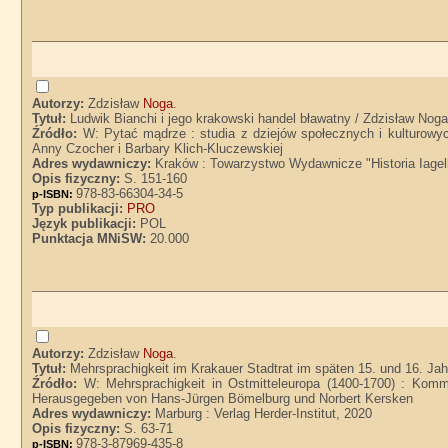
Autorzy:
Zdzisław
Noga
.
Tytuł:
Ludwik Bianchi i jego krakowski handel bławatny / Zdzisław Nog
Źródło:
W: Pytać mądrze : studia z dziejów społecznych i kulturowy
Anny Czocher i Barbary Klich-Kluczewskiej
Adres wydawniczy:
Kraków : Towarzystwo Wydawnicze "Historia Iagel
Opis fizyczny:
S. 151-160
978-83-66304-34-5
p-ISBN:
Typ publikacji:
PRO
Język publikacji:
POL
Punktacja MNiSW:
20.000
Autorzy:
Zdzisław
Noga
.
Tytuł:
Mehrsprachigkeit im Krakauer Stadtrat im späten 15. und 16. Ja
Źródło:
W: Mehrsprachigkeit in Ostmitteleuropa (1400-1700) : Komm
Herausgegeben von Hans-Jürgen Bömelburg und Norbert Kersken
Adres wydawniczy:
Marburg : Verlag Herder-Institut, 2020
Opis fizyczny:
S. 63-71
978-3-87969-435-8
p-ISBN: