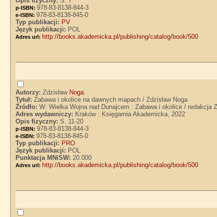
Opis fizyczny:
S. 7
978-83-8138-844-3
p-ISBN:
978-83-8138-845-0
e-ISBN:
Typ publikacji:
PV
Język publikacji:
POL
http://books.akademicka.pl/publishing/catalog/book/500
Adres url:
Autorzy:
Zdzisław
Noga
.
Tytuł:
Zabawa i okolice na dawnych mapach / Zdzisław Noga
Źródło:
W: Wielka Wojna nad Dunajcem : Zabawa i okolice / redakcja 
Adres wydawniczy:
Kraków : Księgarnia Akademicka, 2022
Opis fizyczny:
S. 11-20
978-83-8138-844-3
p-ISBN:
978-83-8138-845-0
e-ISBN:
Typ publikacji:
PRO
Język publikacji:
POL
Punktacja MNiSW:
20.000
http://books.akademicka.pl/publishing/catalog/book/500
Adres url: