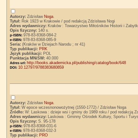
Autorzy:
Zdzisław
Noga
.
Tytuł:
Rok 1923 w Krakowie / pod redakcją Zdzisława Nogi
Adres wydawniczy:
Kraków : Towarzystwo Miłośników Historii i Zaby
Opis fizyczny:
140 s.
978-83-8368-084-2
p-ISBN:
978-83-8368-085-9
e-ISBN:
Seria:
(Kraków w Dziejach Narodu ; nr 41)
Typ publikacji:
PRK
Język publikacji:
POL
Punktacja MNiSW:
40.000
http://books.akademicka.pl/publishing/catalog/book/648
Adres url:
10.12797/9788383680859
DOI:
Autorzy:
Zdzisław
Noga
.
Tytuł:
W epoce wczesnonowożytnej (1550-1772) / Zdzisław Noga
Źródło:
W: Laskowa : dzieje wsi i gminy do 1989 roku / pod redakcją Z
Adres wydawniczy:
Laskowa : Gminny Ośrodek Kultury, Sportu i Tury
Opis fizyczny:
S. 95-178
978-83-8368-031-6
p-ISBN:
978-83-8368-032-3
e-ISBN:
Typ publikacji:
PRO