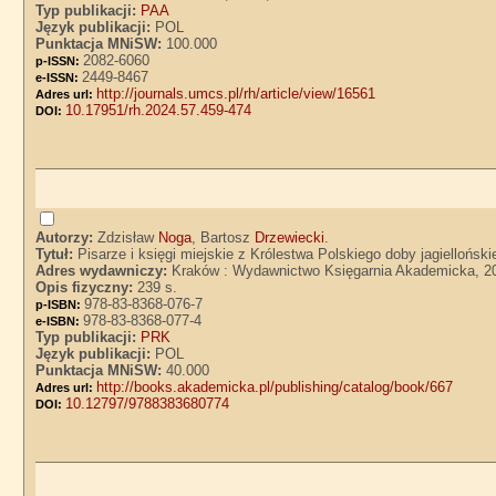
Typ publikacji:
PAA
Język publikacji:
POL
Punktacja MNiSW:
100.000
2082-6060
p-ISSN:
2449-8467
e-ISSN:
http://journals.umcs.pl/rh/article/view/16561
Adres url:
10.17951/rh.2024.57.459-474
DOI:
Autorzy:
Zdzisław
Noga
, Bartosz
Drzewiecki
.
Tytuł:
Pisarze i księgi miejskie z Królestwa Polskiego doby jagielloński
Adres wydawniczy:
Kraków : Wydawnictwo Księgarnia Akademicka, 2
Opis fizyczny:
239 s.
978-83-8368-076-7
p-ISBN:
978-83-8368-077-4
e-ISBN:
Typ publikacji:
PRK
Język publikacji:
POL
Punktacja MNiSW:
40.000
http://books.akademicka.pl/publishing/catalog/book/667
Adres url:
10.12797/9788383680774
DOI: