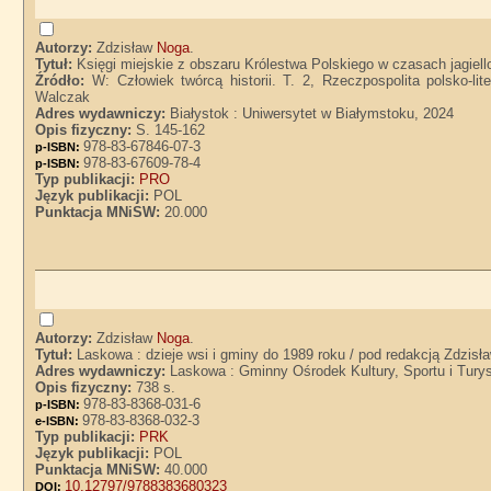
Autorzy:
Zdzisław
Noga
.
Tytuł:
Księgi miejskie z obszaru Królestwa Polskiego w czasach jagiel
Źródło:
W: Człowiek twórcą historii. T. 2, Rzeczpospolita polsko-
Walczak
Adres wydawniczy:
Białystok : Uniwersytet w Białymstoku, 2024
Opis fizyczny:
S. 145-162
978-83-67846-07-3
p-ISBN:
978-83-67609-78-4
p-ISBN:
Typ publikacji:
PRO
Język publikacji:
POL
Punktacja MNiSW:
20.000
Autorzy:
Zdzisław
Noga
.
Tytuł:
Laskowa : dzieje wsi i gminy do 1989 roku / pod redakcją Zdzisł
Adres wydawniczy:
Laskowa : Gminny Ośrodek Kultury, Sportu i Tury
Opis fizyczny:
738 s.
978-83-8368-031-6
p-ISBN:
978-83-8368-032-3
e-ISBN:
Typ publikacji:
PRK
Język publikacji:
POL
Punktacja MNiSW:
40.000
10.12797/9788383680323
DOI: