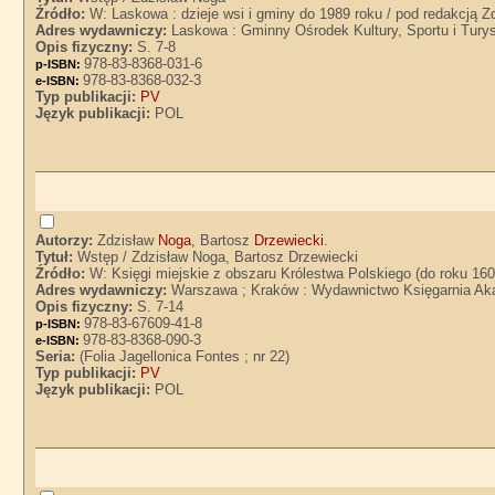
Źródło:
W: Laskowa : dzieje wsi i gminy do 1989 roku / pod redakcją Z
Adres wydawniczy:
Laskowa : Gminny Ośrodek Kultury, Sportu i Tury
Opis fizyczny:
S. 7-8
978-83-8368-031-6
p-ISBN:
978-83-8368-032-3
e-ISBN:
Typ publikacji:
PV
Język publikacji:
POL
Autorzy:
Zdzisław
Noga
, Bartosz
Drzewiecki
.
Tytuł:
Wstęp / Zdzisław Noga, Bartosz Drzewiecki
Źródło:
W: Księgi miejskie z obszaru Królestwa Polskiego (do roku 160
Adres wydawniczy:
Warszawa ; Kraków : Wydawnictwo Księgarnia Ak
Opis fizyczny:
S. 7-14
978-83-67609-41-8
p-ISBN:
978-83-8368-090-3
e-ISBN:
Seria:
(Folia Jagellonica Fontes ; nr 22)
Typ publikacji:
PV
Język publikacji:
POL