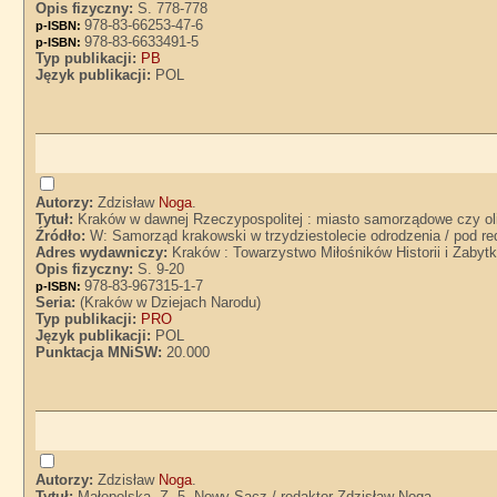
Opis fizyczny:
S. 778-778
978-83-66253-47-6
p-ISBN:
978-83-6633491-5
p-ISBN:
Typ publikacji:
PB
Język publikacji:
POL
Autorzy:
Zdzisław
Noga
.
Tytuł:
Kraków w dawnej Rzeczypospolitej : miasto samorządowe czy ol
Źródło:
W: Samorząd krakowski w trzydziestolecie odrodzenia / pod re
Adres wydawniczy:
Kraków : Towarzystwo Miłośników Historii i Zaby
Opis fizyczny:
S. 9-20
978-83-967315-1-7
p-ISBN:
Seria:
(Kraków w Dziejach Narodu)
Typ publikacji:
PRO
Język publikacji:
POL
Punktacja MNiSW:
20.000
Autorzy:
Zdzisław
Noga
.
Tytuł:
Małopolska. Z. 5, Nowy Sącz / redaktor Zdzisław Noga