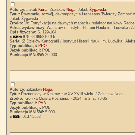
Autorzy:
Jakub
Kuna
, Zdzisław
Noga
, Jakub
Żygawski
.
Tytuł:
Powstanie, rozwój, dekompozycja i renesans Twierdzy Zamość w 
Jakub Żygawski
Źródło:
W: Fortyfikacje na dawnych mapach / redaktor naukowy Rados
Adres wydawniczy:
Warszawa : Instytut Historii Nauki im. Ludwika i
Opis fizyczny:
S. 129-164
978-83-965210-9-5
p-ISBN:
Seria:
(Z Dziejów Kartografii / Instytut Historii Nauki im. Ludwika i Al
Typ publikacji:
PRO
Język publikacji:
POL
Punktacja MNiSW:
20.000
Autorzy:
Zdzisław
Noga
.
Tytuł:
Poznaniacy w Krakowie w XV-XVIII wieku / Zdzisław Noga
Źródło:
Kronika Miasta Poznania. - 2024, nr 2, s. 73-85
Typ publikacji:
PAA
Język publikacji:
POL
Punktacja MNiSW:
5.000
0137-3552
p-ISSN: