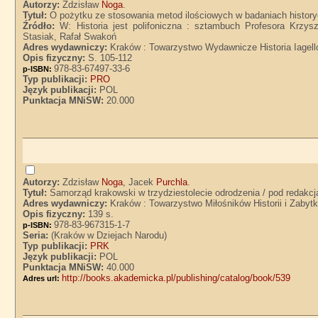
Autorzy:
Zdzisław
Noga
.
Tytuł:
O pożytku ze stosowania metod ilościowych w badaniach histor
Źródło:
W: Historia jest polifoniczna : sztambuch Profesora Krzy
Stasiak, Rafał Swakoń
Adres wydawniczy:
Kraków : Towarzystwo Wydawnicze Historia Iagell
Opis fizyczny:
S. 105-112
978-83-67497-33-6
p-ISBN:
Typ publikacji:
PRO
Język publikacji:
POL
Punktacja MNiSW:
20.000
Autorzy:
Zdzisław
Noga
, Jacek
Purchla
.
Tytuł:
Samorząd krakowski w trzydziestolecie odrodzenia / pod redakcj
Adres wydawniczy:
Kraków : Towarzystwo Miłośników Historii i Zaby
Opis fizyczny:
139 s.
978-83-967315-1-7
p-ISBN:
Seria:
(Kraków w Dziejach Narodu)
Typ publikacji:
PRK
Język publikacji:
POL
Punktacja MNiSW:
40.000
http://books.akademicka.pl/publishing/catalog/book/539
Adres url: