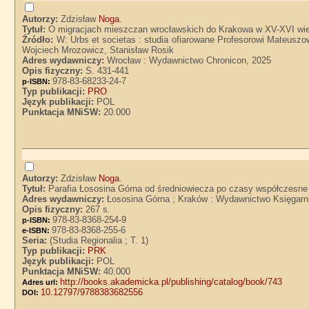
Autorzy:
Zdzisław
Noga
.
Tytuł:
O migracjach mieszczan wrocławskich do Krakowa w XV-XVI wie
Źródło:
W: Urbs et societas : studia ofiarowane Profesorowi Mateuszo
Wojciech Mrozowicz, Stanisław Rosik
Adres wydawniczy:
Wrocław : Wydawnictwo Chronicon, 2025
Opis fizyczny:
S. 431-441
978-83-68233-24-7
p-ISBN:
Typ publikacji:
PRO
Język publikacji:
POL
Punktacja MNiSW:
20.000
Autorzy:
Zdzisław
Noga
.
Tytuł:
Parafia Łososina Górna od średniowiecza po czasy współczesne 
Adres wydawniczy:
Łososina Górna ; Kraków : Wydawnictwo Księgarn
Opis fizyczny:
267 s.
978-83-8368-254-9
p-ISBN:
978-83-8368-255-6
e-ISBN:
Seria:
(Studia Regionalia ; T. 1)
Typ publikacji:
PRK
Język publikacji:
POL
Punktacja MNiSW:
40.000
http://books.akademicka.pl/publishing/catalog/book/743
Adres url:
10.12797/9788383682556
DOI: