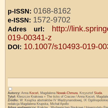
0168-8162
p-ISSN:
1572-9702
e-ISSN:
http://link.spr
Adres url:
019-00341-z
10.1007/s10493-019-00
DOI:
Autorzy:
Anna
Kocoń
, Magdalena
Nowak-Chmura
, Krzysztof
Siuda
.
Tytuł:
Kleszcze Krakowa = The ticks of Cracow / Anna Kocoń, Magdal
Źródło:
W: Książka abstraktów IV Międzynarodowej, IX Ogólnopolskiej 
redakcja Magdalena Krupska, Michał Apollo
Adres wydawniczy:
Kraków : Wydawnictwo Naukowe Uniwersytetu Ped