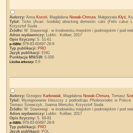
Autorzy:
Anna
Kocoń
, Magdalena
Nowak-Chmura
, Małgorzata
Kłyś
, K
Tytuł:
Ticks (Acari: Ixodida) attacking domestic cats (
Felis catus
L.
Krzysztof Siuda
Źródło:
W: Stawonogi : w środowisku miejskim i podmiejskim / pod red
Adres wydawniczy:
Lublin : Koliber, 2017
Opis fizyczny:
S. 51-61
978-83-60497-28-9
p-ISBN:
Typ publikacji:
PRO
Język publikacji:
ENG
Punktacja MNiSW:
5.000
0,6
Liczba arkuszy:
Autorzy:
Grzegorz
Karbowiak
, Magdalena
Nowak-Chmura
, Tomasz
Sz
Tytuł:
Występowanie kleszczy z podrodzaju
Pholeoixodes
w Polsce w
Tomasz Szewczyk, Joanna Werszko, Krzysztof Siuda
Źródło:
W: Stawonogi : w środowisku miejskim i podmiejskim / pod red
Adres wydawniczy:
Lublin : Koliber, 2017
Opis fizyczny:
S. 69-81
978-83-60497-28-9
p-ISBN:
Typ publikacji:
PRO
Język publikacji:
POL