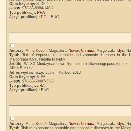
Opis fizyczny:
S. 48-49
978-83-8084-148-2
p-ISBN:
Typ publikacji:
PRA
Język publikacji:
POL, ENG
Autorzy:
Anna
Kocoń
, Magdalena
Nowak-Chmura
, Małgorzata
Kłyś
, Na
Tytuł:
Risk of exposure to parasitic and zoonosic diseases in th
Małgorzata Kłyś, Natalia Malejky
Źródło:
W: XX Międzynarodowe Sympozjum Stawonogi pasożytnicze, al
Alicja Buczek
Adres wydawniczy:
Lublin : Koliber, 2018
Opis fizyczny:
S. 65
978-83-60497-33-3
p-ISBN:
Typ publikacji:
ZRA
Język publikacji:
ENG
Autorzy:
Anna
Kocoń
, Magdalena
Nowak-Chmura
, Małgorzata
Kłyś
, Na
Tytuł:
Risk of exposure to parasitic and zoonosic diseases in the Ma