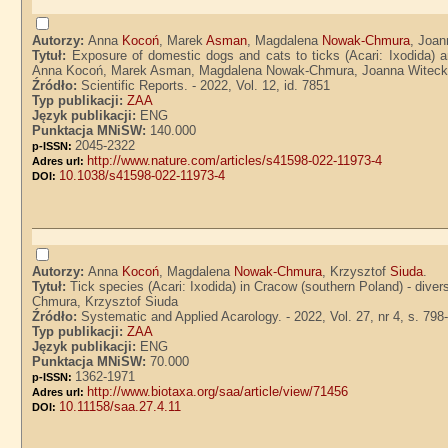
Autorzy:
Anna
Kocoń
, Marek
Asman
, Magdalena
Nowak-Chmura
, Joa
Tytuł:
Exposure of domestic dogs and cats to ticks (Acari: Ixodida) a
Anna Kocoń, Marek Asman, Magdalena Nowak-Chmura, Joanna Witeck
Źródło:
Scientific Reports. - 2022, Vol. 12, id. 7851
Typ publikacji:
ZAA
Język publikacji:
ENG
Punktacja MNiSW:
140.000
2045-2322
p-ISSN:
http://www.nature.com/articles/s41598-022-11973-4
Adres url:
10.1038/s41598-022-11973-4
DOI:
Autorzy:
Anna
Kocoń
, Magdalena
Nowak-Chmura
, Krzysztof
Siuda
.
Tytuł:
Tick species (Acari: Ixodida) in Cracow (southern Poland) - dive
Chmura, Krzysztof Siuda
Źródło:
Systematic and Applied Acarology. - 2022, Vol. 27, nr 4, s. 798
Typ publikacji:
ZAA
Język publikacji:
ENG
Punktacja MNiSW:
70.000
1362-1971
p-ISSN:
http://www.biotaxa.org/saa/article/view/71456
Adres url:
10.11158/saa.27.4.11
DOI: