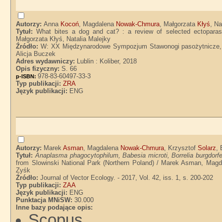
Autorzy:
Anna
Kocoń
, Magdalena
Nowak-Chmura
, Małgorzata
Kłyś
, Na
Tytuł:
What bites a dog and cat? : a review of selected ectopar
Małgorzata Kłyś, Natalia Malejky
Źródło:
W: XX Międzynarodowe Sympozjum Stawonogi pasożytnicze, al
Alicja Buczek
Adres wydawniczy:
Lublin : Koliber, 2018
Opis fizyczny:
S. 66
978-83-60497-33-3
p-ISBN:
Typ publikacji:
ZRA
Język publikacji:
ENG
Autorzy:
Marek
Asman
, Magdalena
Nowak-Chmura
, Krzysztof
Solarz
,
Tytuł:
Anaplasma phagocytophilum, Babesia microti, Borrelia burgdorfe
from Slowinski National Park (Northern Poland) / Marek Asman, Mag
Zyśk
Źródło:
Journal of Vector Ecology. - 2017, Vol. 42, iss. 1, s. 200-202
Typ publikacji:
ZAA
Język publikacji:
ENG
Punktacja MNiSW:
30.000
Inne bazy podające opis:
Scopus