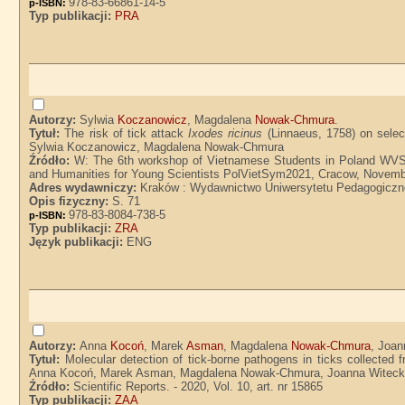
978-83-66861-14-5
p-ISBN:
Typ publikacji:
PRA
Autorzy:
Sylwia
Koczanowicz
, Magdalena
Nowak-Chmura
.
Tytuł:
The risk of tick attack
Ixodes ricinus
(Linnaeus, 1758) on select
Sylwia Koczanowicz, Magdalena Nowak-Chmura
Źródło:
W: The 6th workshop of Vietnamese Students in Poland WVS
and Humanities for Young Scientists PolVietSym2021, Cracow, Novembe
Adres wydawniczy:
Kraków : Wydawnictwo Uniwersytetu Pedagogiczn
Opis fizyczny:
S. 71
978-83-8084-738-5
p-ISBN:
Typ publikacji:
ZRA
Język publikacji:
ENG
Autorzy:
Anna
Kocoń
, Marek
Asman
, Magdalena
Nowak-Chmura
, Joa
Tytuł:
Molecular detection of tick-borne pathogens in ticks collected
Anna Kocoń, Marek Asman, Magdalena Nowak-Chmura, Joanna Witecka,
Źródło:
Scientific Reports. - 2020, Vol. 10, art. nr 15865
Typ publikacji:
ZAA