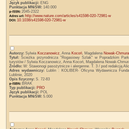
Język publikacji:
ENG
Punktacja MNiSW:
140.000
2045-2322
p-ISSN:
http://www.nature.com/articles/s41598-020-72981-w
Adres url:
10.1038/s41598-020-72981-w
DOI:
Autorzy:
Sylwia
Koczanowicz
, Anna
Kocoń
, Magdalena
Nowak-Chmur
Tytuł:
Ścieżka przyrodnicza "Rogasiowy Szlak" w Popradzkim Park
turystów / Sylwia Koczanowicz, Anna Kocoń, Magdalena Nowak-Chmur
Źródło:
W: Stawonogi pasożytnicze i alergenne. T. 3 / pod redakcją Al
Adres wydawniczy:
Lublin : KOLIBER- Oficyna Wydawnicza Fundac
Lublinie, 2020
Opis fizyczny:
S. 72-83
BRAK
p-ISBN:
Typ publikacji:
PRO
Język publikacji:
POL
Punktacja MNiSW:
5.000