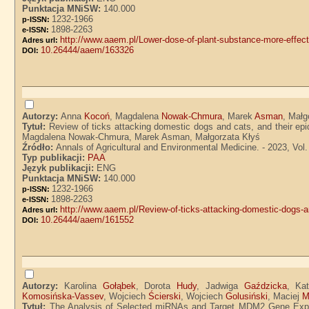
Punktacja MNiSW:
140.000
1232-1966
p-ISSN:
1898-2263
e-ISSN:
http://www.aaem.pl/Lower-dose-of-plant-substance-more-effect
Adres url:
10.26444/aaem/163326
DOI:
Autorzy:
Anna
Kocoń
, Magdalena
Nowak-Chmura
, Marek
Asman
, Mał
Tytuł:
Review of ticks attacking domestic dogs and cats, and their epi
Magdalena Nowak-Chmura, Marek Asman, Małgorzata Kłyś
Źródło:
Annals of Agricultural and Environmental Medicine. - 2023, Vol. 
Typ publikacji:
PAA
Język publikacji:
ENG
Punktacja MNiSW:
140.000
1232-1966
p-ISSN:
1898-2263
e-ISSN:
http://www.aaem.pl/Review-of-ticks-attacking-domestic-dogs-an
Adres url:
10.26444/aaem/161552
DOI:
Autorzy:
Karolina
Gołąbek
, Dorota
Hudy
, Jadwiga
Gaździcka
, Ka
Komosińska-Vassev
, Wojciech
Ścierski
, Wojciech
Golusiński
, Maciej
M
Tytuł:
The Analysis of Selected miRNAs and Target MDM2 Gene Expre