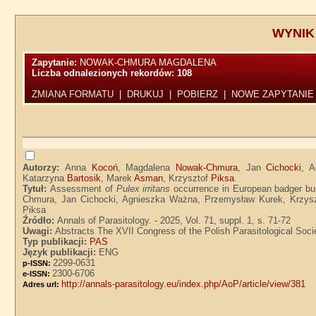
WYNIK
Zapytanie:
NOWAK-CHMURA MAGDALENA
Liczba odnalezionych rekordów:
108
ZMIANA FORMATU
|
DRUKUJ
|
POBIERZ
|
NOWE ZAPYTANIE
Autorzy:
Anna
Kocoń
, Magdalena
Nowak-Chmura
, Jan
Cichocki
, 
Katarzyna
Bartosik
, Marek
Asman
, Krzysztof
Piksa
.
Tytuł:
Assessment of
Pulex irritans
occurrence in European badger bur
Chmura, Jan Cichocki, Agnieszka Ważna, Przemysław Kurek, Krzysz
Piksa
Źródło:
Annals of Parasitology. - 2025, Vol. 71, suppl. 1, s. 71-72
Uwagi:
Abstracts The XVII Congress of the Polish Parasitological Soc
Typ publikacji:
PAS
Język publikacji:
ENG
2299-0631
p-ISSN:
2300-6706
e-ISSN:
http://annals-parasitology.eu/index.php/AoP/article/view/381
Adres url: