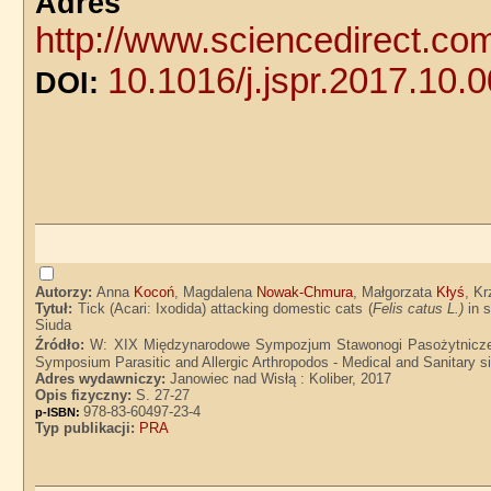
Adre
http://www.sciencedirect.co
10.1016/j.jspr.2017.10.
DOI:
Autorzy:
Anna
Kocoń
, Magdalena
Nowak-Chmura
, Małgorzata
Kłyś
, K
Tytuł:
Tick (Acari: Ixodida) attacking domestic cats (
Felis catus L.)
in 
Siuda
Źródło:
W: XIX Międzynarodowe Sympozjum Stawonogi Pasożytnicze, 
Symposium Parasitic and Allergic Arthropodos - Medical and Sanitary si
Adres wydawniczy:
Janowiec nad Wisłą : Koliber, 2017
Opis fizyczny:
S. 27-27
978-83-60497-23-4
p-ISBN:
Typ publikacji:
PRA