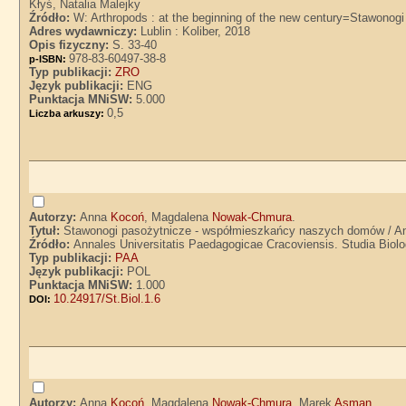
Kłyś, Natalia Malejky
Źródło:
W: Arthropods : at the beginning of the new century=Stawonog
Adres wydawniczy:
Lublin : Koliber, 2018
Opis fizyczny:
S. 33-40
978-83-60497-38-8
p-ISBN:
Typ publikacji:
ZRO
Język publikacji:
ENG
Punktacja MNiSW:
5.000
0,5
Liczba arkuszy:
Autorzy:
Anna
Kocoń
, Magdalena
Nowak-Chmura
.
Tytuł:
Stawonogi pasożytnicze - współmieszkańcy naszych domów / 
Źródło:
Annales Universitatis Paedagogicae Cracoviensis. Studia Biolog
Typ publikacji:
PAA
Język publikacji:
POL
Punktacja MNiSW:
1.000
10.24917/St.Biol.1.6
DOI:
Autorzy:
Anna
Kocoń
, Magdalena
Nowak-Chmura
, Marek
Asman
.