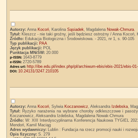
Autorzy:
Anna
Kocoń
, Karolina
Sąsiadek
, Magdalena
Nowak-Chmura
.
Tytuł:
Kleszcz - nie taki groźny, jeśli będziesz ostrożny / Anna Koco
Źródło:
Edukacja Biologiczna i Środowiskowa. - 2021, nr 1, s. 90-105
Typ publikacji:
PAA
Język publikacji:
POL
Punktacja MNiSW:
20.000
1643-8779
p-ISSN:
2720-5789
e-ISSN:
http://ibe.edu.pl/index.php/pl/archiwum-ebis/ebis-2021/ebis-01
Adres url:
10.24131/3247.210105
DOI:
Autorzy:
Anna
Kocoń
, Sylwia
Koczanowicz
, Aleksandra
Izdebska
, Ma
Tytuł:
Ryzyko narażenia na wybrane choroby odkleszczowe i pasożyt
Koczanowicz, Aleksandra Izdebska, Magdalena Nowak-Chmura
Źródło:
W: XIII Interdyscyplinarna Konferencja Naukowa TYGIEL 2021 
Mendoń, Kamil Maciąg
Adres wydawniczy:
Lublin : Fundacja na rzecz promocji nauki i rozw
Opis fizyczny:
S. 279