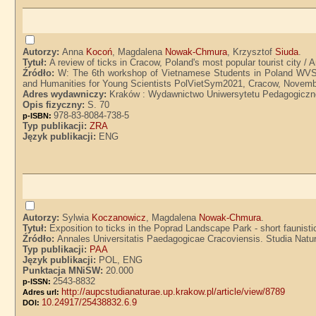
Autorzy:
Anna
Kocoń
, Magdalena
Nowak-Chmura
, Krzysztof
Siuda
.
Tytuł:
A review of ticks in Cracow, Poland's most popular tourist cit
Źródło:
W: The 6th workshop of Vietnamese Students in Poland WVS
and Humanities for Young Scientists PolVietSym2021, Cracow, Novembe
Adres wydawniczy:
Kraków : Wydawnictwo Uniwersytetu Pedagogiczn
Opis fizyczny:
S. 70
978-83-8084-738-5
p-ISBN:
Typ publikacji:
ZRA
Język publikacji:
ENG
Autorzy:
Sylwia
Koczanowicz
, Magdalena
Nowak-Chmura
.
Tytuł:
Exposition to ticks in the Poprad Landscape Park - short fauni
Źródło:
Annales Universitatis Paedagogicae Cracoviensis. Studia Natura
Typ publikacji:
PAA
Język publikacji:
POL, ENG
Punktacja MNiSW:
20.000
2543-8832
p-ISSN:
http://aupcstudianaturae.up.krakow.pl/article/view/8789
Adres url:
10.24917/25438832.6.9
DOI: