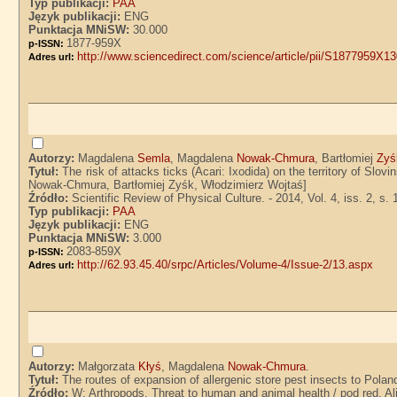
Typ publikacji:
PAA
Język publikacji:
ENG
Punktacja MNiSW:
30.000
1877-959X
p-ISSN:
http://www.sciencedirect.com/science/article/pii/S1877959X1
Adres url:
Autorzy:
Magdalena
Semla
, Magdalena
Nowak-Chmura
, Bartłomiej
Zyś
Tytuł:
The risk of attacks ticks (Acari: Ixodida) on the territory of Slo
Nowak-Chmura, Bartłomiej Zyśk, Włodzimierz Wojtaś]
Źródło:
Scientific Review of Physical Culture. - 2014, Vol. 4, iss. 2, s.
Typ publikacji:
PAA
Język publikacji:
ENG
Punktacja MNiSW:
3.000
2083-859X
p-ISSN:
http://62.93.45.40/srpc/Articles/Volume-4/Issue-2/13.aspx
Adres url:
Autorzy:
Małgorzata
Kłyś
, Magdalena
Nowak-Chmura
.
Tytuł:
The routes of expansion of allergenic store pest insects to Pol
Źródło:
W: Arthropods. Threat to human and animal health / pod red. A