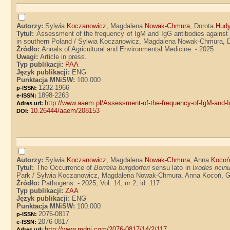
Autorzy:
Sylwia
Koczanowicz
, Magdalena
Nowak-Chmura
, Dorota
Hud
Tytuł:
Assessment of the frequency of IgM and IgG antibodies agains
in southern Poland / Sylwia Koczanowicz, Magdalena Nowak-Chmura, 
Źródło:
Annals of Agricultural and Environmental Medicine. - 2025
Uwagi:
Article in press.
Typ publikacji:
PAA
Język publikacji:
ENG
Punktacja MNiSW:
100.000
1232-1966
p-ISSN:
1898-2263
e-ISSN:
http://www.aaem.pl/Assessment-of-the-frequency-of-IgM-and-Ig
Adres url:
10.26444/aaem/208153
DOI:
Autorzy:
Sylwia
Koczanowicz
, Magdalena
Nowak-Chmura
, Anna
Koco
Tytuł:
The Occurrence of
Borrelia burgdorferi
sensu lato in
Ixodes ricin
Park / Sylwia Koczanowicz, Magdalena Nowak-Chmura, Anna Kocoń, 
Źródło:
Pathogens. - 2025, Vol. 14, nr 2, id. 117
Typ publikacji:
ZAA
Język publikacji:
ENG
Punktacja MNiSW:
100.000
2076-0817
p-ISSN:
2076-0817
e-ISSN:
http://www.mdpi.com/2076-0817/14/2/117
Adres url: