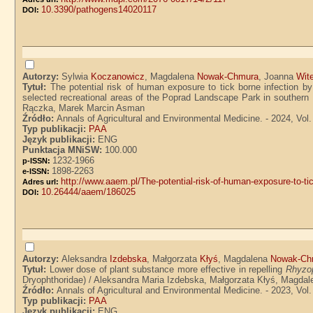
10.3390/pathogens14020117
DOI:
Autorzy:
Sylwia
Koczanowicz
, Magdalena
Nowak-Chmura
, Joanna
Wit
Tytuł:
The potential risk of human exposure to tick borne infection b
selected recreational areas of the Poprad Landscape Park in southe
Rączka, Marek Marcin Asman
Źródło:
Annals of Agricultural and Environmental Medicine. - 2024, Vol.
Typ publikacji:
PAA
Język publikacji:
ENG
Punktacja MNiSW:
100.000
1232-1966
p-ISSN:
1898-2263
e-ISSN:
http://www.aaem.pl/The-potential-risk-of-human-exposure-to-tic
Adres url:
10.26444/aaem/186025
DOI:
Autorzy:
Aleksandra
Izdebska
, Małgorzata
Kłyś
, Magdalena
Nowak-Ch
Tytuł:
Lower dose of plant substance more effective in repelling
Rhyzop
Dryophthoridae) / Aleksandra Maria Izdebska, Małgorzata Kłyś, Magd
Źródło:
Annals of Agricultural and Environmental Medicine. - 2023, Vol.
Typ publikacji:
PAA
Język publikacji:
ENG