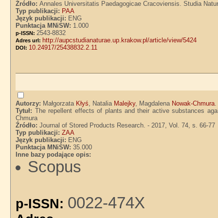
Źródło:
Annales Universitatis Paedagogicae Cracoviensis. Studia Natura
Typ publikacji:
PAA
Język publikacji:
ENG
Punktacja MNiSW:
1.000
2543-8832
p-ISSN:
http://aupcstudianaturae.up.krakow.pl/article/view/5424
Adres url:
10.24917/25438832.2.11
DOI:
Autorzy:
Małgorzata
Kłyś
, Natalia
Malejky
, Magdalena
Nowak-Chmura
.
Tytuł:
The repellent effects of plants and their active substances ag
Chmura
Źródło:
Journal of Stored Products Research. - 2017, Vol. 74, s. 66-77
Typ publikacji:
ZAA
Język publikacji:
ENG
Punktacja MNiSW:
35.000
Inne bazy podające opis:
Scopus
0022-474X
p-ISSN: