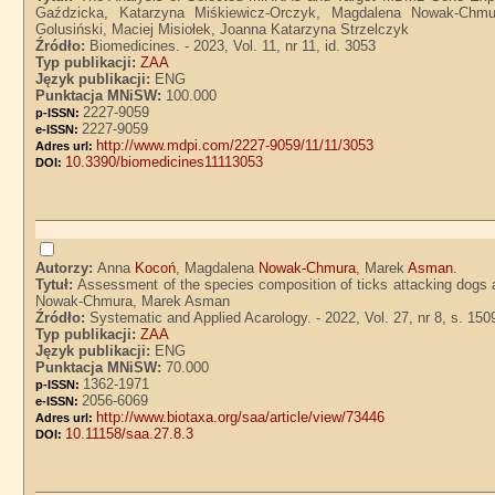
Gaździcka, Katarzyna Miśkiewicz-Orczyk, Magdalena Nowak-Chmu
Golusiński, Maciej Misiołek, Joanna Katarzyna Strzelczyk
Źródło:
Biomedicines. - 2023, Vol. 11, nr 11, id. 3053
Typ publikacji:
ZAA
Język publikacji:
ENG
Punktacja MNiSW:
100.000
2227-9059
p-ISSN:
2227-9059
e-ISSN:
http://www.mdpi.com/2227-9059/11/11/3053
Adres url:
10.3390/biomedicines11113053
DOI:
Autorzy:
Anna
Kocoń
, Magdalena
Nowak-Chmura
, Marek
Asman
.
Tytuł:
Assessment of the species composition of ticks attacking dogs
Nowak-Chmura, Marek Asman
Źródło:
Systematic and Applied Acarology. - 2022, Vol. 27, nr 8, s. 15
Typ publikacji:
ZAA
Język publikacji:
ENG
Punktacja MNiSW:
70.000
1362-1971
p-ISSN:
2056-6069
e-ISSN:
http://www.biotaxa.org/saa/article/view/73446
Adres url:
10.11158/saa.27.8.3
DOI: