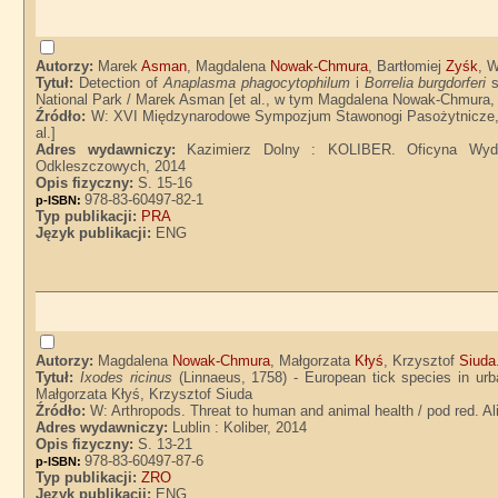
Autorzy:
Marek
Asman
, Magdalena
Nowak-Chmura
, Bartłomiej
Zyśk
, 
Tytuł:
Detection of
Anaplasma phagocytophilum
i
Borrelia burgdorferi
s
National Park / Marek Asman [et al., w tym Magdalena Nowak-Chmura, 
Źródło:
W: XVI Międzynarodowe Sympozjum Stawonogi Pasożytnicze, Ale
al.]
Adres wydawniczy:
Kazimierz Dolny : KOLIBER. Oficyna Wyda
Odkleszczowych, 2014
Opis fizyczny:
S. 15-16
978-83-60497-82-1
p-ISBN:
Typ publikacji:
PRA
Język publikacji:
ENG
Autorzy:
Magdalena
Nowak-Chmura
, Małgorzata
Kłyś
, Krzysztof
Siuda
Tytuł:
Ixodes ricinus
(Linnaeus, 1758) - European tick species in ur
Małgorzata Kłyś, Krzysztof Siuda
Źródło:
W: Arthropods. Threat to human and animal health / pod red. A
Adres wydawniczy:
Lublin : Koliber, 2014
Opis fizyczny:
S. 13-21
978-83-60497-87-6
p-ISBN:
Typ publikacji:
ZRO
Język publikacji:
ENG