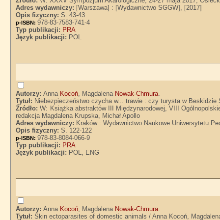
Źródło:
W: XXXV Sympozjum Akarologiczne, 24-27 maja 2017, Osieck/
Adres wydawniczy:
[Warszawa] : [Wydawnictwo SGGW], [2017]
Opis fizyczny:
S. 43-43
978-83-7583-741-4
p-ISBN:
Typ publikacji:
PRA
Język publikacji:
POL
Autorzy:
Anna
Kocoń
, Magdalena
Nowak-Chmura
.
Tytuł:
Niebezpieczeństwo czycha w... trawie : czy turysta w Beskidzi
Źródło:
W: Książka abstraktów III Międzynarodowej, VIII Ogólnopolskie
redakcja Magdalena Krupska, Michał Apollo
Adres wydawniczy:
Kraków : Wydawnictwo Naukowe Uniwersytetu Ped
Opis fizyczny:
S. 122-122
978-83-8084-066-9
p-ISBN:
Typ publikacji:
PRA
Język publikacji:
POL, ENG
Autorzy:
Anna
Kocoń
, Magdalena
Nowak-Chmura
.
Tytuł:
Skin ectoparasites of domestic animals / Anna Kocoń, Magdal