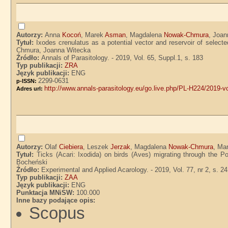
Autorzy:
Anna
Kocoń
, Marek
Asman
, Magdalena
Nowak-Chmura
, Joa
Tytuł:
Ixodes crenulatus as a potential vector and reservoir of sele
Chmura, Joanna Witecka
Źródło:
Annals of Parasitology. - 2019, Vol. 65, Suppl.1, s. 183
Typ publikacji:
ZRA
Język publikacji:
ENG
2299-0631
p-ISSN:
http://www.annals-parasitology.eu/go.live.php/PL-H224/2019-vo
Adres url:
Autorzy:
Olaf
Ciebiera
, Leszek
Jerzak
, Magdalena
Nowak-Chmura
, Ma
Tytuł:
Ticks (Acari: Ixodida) on birds (Aves) migrating through the 
Bocheński
Źródło:
Experimental and Applied Acarology. - 2019, Vol. 77, nr 2, s. 2
Typ publikacji:
ZAA
Język publikacji:
ENG
Punktacja MNiSW:
100.000
Inne bazy podające opis:
Scopus