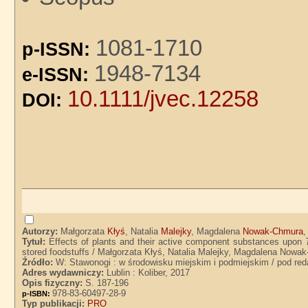
1081-1710
p-ISSN:
1948-7134
e-ISSN:
10.1111/jvec.12258
DOI:
Autorzy:
Małgorzata
Kłyś
, Natalia
Malejky
, Magdalena
Nowak-Chmura
Tytuł:
Effects of plants and their active component substances upon
stored foodstuffs / Małgorzata Kłyś, Natalia Malejky, Magdalena Nowa
Źródło:
W: Stawonogi : w środowisku miejskim i podmiejskim / pod red
Adres wydawniczy:
Lublin : Koliber, 2017
Opis fizyczny:
S. 187-196
978-83-60497-28-9
p-ISBN:
Typ publikacji:
PRO