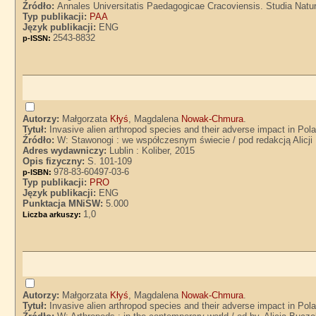
Źródło:
Annales Universitatis Paedagogicae Cracoviensis. Studia Natura
Typ publikacji:
PAA
Język publikacji:
ENG
2543-8832
p-ISSN:
Autorzy:
Małgorzata
Kłyś
, Magdalena
Nowak-Chmura
.
Tytuł:
Invasive alien arthropod species and their adverse impact in P
Źródło:
W: Stawonogi : we współczesnym świecie / pod redakcją Alicj
Adres wydawniczy:
Lublin : Koliber, 2015
Opis fizyczny:
S. 101-109
978-83-60497-03-6
p-ISBN:
Typ publikacji:
PRO
Język publikacji:
ENG
Punktacja MNiSW:
5.000
1,0
Liczba arkuszy:
Autorzy:
Małgorzata
Kłyś
, Magdalena
Nowak-Chmura
.
Tytuł:
Invasive alien arthropod species and their adverse impact in P