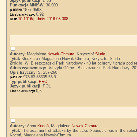
Język publikacji:
ENG
Punktacja MNiSW:
30.000
1877-959X
p-ISSN:
0,92
Liczba arkuszy:
10.1016/j.ttbdis.2016.05.008
DOI:
Autorzy:
Magdalena
Nowak-Chmura
, Krzysztof
Siuda
.
Tytuł:
Kleszcze / Magdalena Nowak-Chmura, Krzysztof Siuda
Źródło:
W: Bieszczadzki Park Narodowy - 40 lat ochrony / praca pod 
Adres wydawniczy:
Ustrzyki Górne : Bieszczadzki Park Narodowy, 20
Opis fizyczny:
S. 257-260
978-83-88505-53-9
p-ISBN:
Typ publikacji:
PRO
Język publikacji:
POL
0,5
Liczba arkuszy:
Autorzy:
Anna
Kocoń
, Magdalena
Nowak-Chmura
.
Tytuł:
The treatment of attacks by the ticks
lxodes ricinus
in the selec
Kocoń, Magdalena Nowak-Chmura