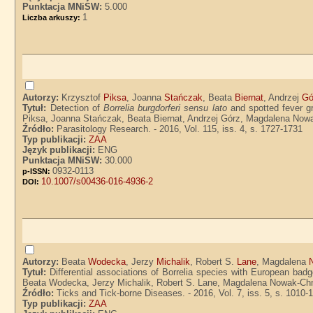
Punktacja MNiSW:
5.000
1
Liczba arkuszy:
Autorzy:
Krzysztof
Piksa
, Joanna
Stańczak
, Beata
Biernat
, Andrzej
Gó
Tytuł:
Detection of
Borrelia burgdorferi sensu lato
and spotted fever gro
Piksa, Joanna Stańczak, Beata Biernat, Andrzej Górz, Magdalena Now
Źródło:
Parasitology Research. - 2016, Vol. 115, iss. 4, s. 1727-1731
Typ publikacji:
ZAA
Język publikacji:
ENG
Punktacja MNiSW:
30.000
0932-0113
p-ISSN:
10.1007/s00436-016-4936-2
DOI:
Autorzy:
Beata
Wodecka
, Jerzy
Michalik
, Robert S.
Lane
, Magdalena
Tytuł:
Differential associations of Borrelia species with European badg
Beata Wodecka, Jerzy Michalik, Robert S. Lane, Magdalena Nowak-Ch
Źródło:
Ticks and Tick-borne Diseases. - 2016, Vol. 7, iss. 5, s. 1010-
Typ publikacji:
ZAA