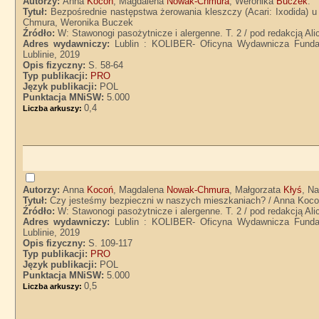
Autorzy:
Anna
Kocoń
, Magdalena
Nowak-Chmura
, Weronika
Buczek
.
Tytuł:
Bezpośrednie następstwa żerowania kleszczy (Acari: Ixodida) 
Chmura, Weronika Buczek
Źródło:
W: Stawonogi pasożytnicze i alergenne. T. 2 / pod redakcją Al
Adres wydawniczy:
Lublin : KOLIBER- Oficyna Wydawnicza Fundac
Lublinie, 2019
Opis fizyczny:
S. 58-64
Typ publikacji:
PRO
Język publikacji:
POL
Punktacja MNiSW:
5.000
0,4
Liczba arkuszy:
Autorzy:
Anna
Kocoń
, Magdalena
Nowak-Chmura
, Małgorzata
Kłyś
, Na
Tytuł:
Czy jesteśmy bezpieczni w naszych mieszkaniach? / Anna Koco
Źródło:
W: Stawonogi pasożytnicze i alergenne. T. 2 / pod redakcją Al
Adres wydawniczy:
Lublin : KOLIBER- Oficyna Wydawnicza Fundac
Lublinie, 2019
Opis fizyczny:
S. 109-117
Typ publikacji:
PRO
Język publikacji:
POL
Punktacja MNiSW:
5.000
0,5
Liczba arkuszy: