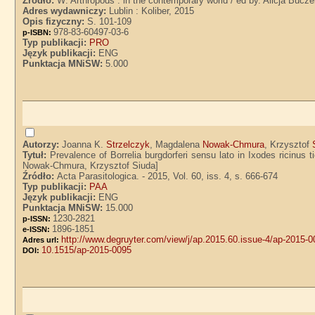
Źródło:
W: Arthropods : in the contemporary world / ed by. Alicja Buc
Adres wydawniczy:
Lublin : Koliber, 2015
Opis fizyczny:
S. 101-109
978-83-60497-03-6
p-ISBN:
Typ publikacji:
PRO
Język publikacji:
ENG
Punktacja MNiSW:
5.000
Autorzy:
Joanna K.
Strzelczyk
, Magdalena
Nowak-Chmura
, Krzysztof
Tytuł:
Prevalence of Borrelia burgdorferi sensu lato in Ixodes ricinus
Nowak-Chmura, Krzysztof Siuda]
Źródło:
Acta Parasitologica. - 2015, Vol. 60, iss. 4, s. 666-674
Typ publikacji:
PAA
Język publikacji:
ENG
Punktacja MNiSW:
15.000
1230-2821
p-ISSN:
1896-1851
e-ISSN:
http://www.degruyter.com/view/j/ap.2015.60.issue-4/ap-2015-
Adres url:
10.1515/ap-2015-0095
DOI: