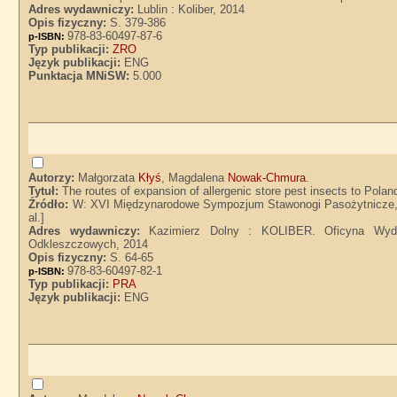
Adres wydawniczy:
Lublin : Koliber, 2014
Opis fizyczny:
S. 379-386
978-83-60497-87-6
p-ISBN:
Typ publikacji:
ZRO
Język publikacji:
ENG
Punktacja MNiSW:
5.000
Autorzy:
Małgorzata
Kłyś
, Magdalena
Nowak-Chmura
.
Tytuł:
The routes of expansion of allergenic store pest insects to Po
Źródło:
W: XVI Międzynarodowe Sympozjum Stawonogi Pasożytnicze, Ale
al.]
Adres wydawniczy:
Kazimierz Dolny : KOLIBER. Oficyna Wyda
Odkleszczowych, 2014
Opis fizyczny:
S. 64-65
978-83-60497-82-1
p-ISBN:
Typ publikacji:
PRA
Język publikacji:
ENG