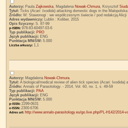
Autorzy:
Paula
Zajkowska
, Magdalena
Nowak-Chmura
, Krzysztof
Siud
Tytuł:
Ticks (
Acari: Ixodida
) attacking domestic dogs in the Malopols
Źródło:
W: Stawonogi : we współczesnym świecie / pod redakcją Alicj
Adres wydawniczy:
Lublin : Koliber, 2015
Opis fizyczny:
S. 87-99
978-83-60497-03-6
p-ISBN:
Typ publikacji:
PRO
Język publikacji:
ENG
Punktacja MNiSW:
5.000
1,1
Liczba arkuszy:
Autorzy:
Magdalena
Nowak-Chmura
.
Tytuł:
A biological/medical review of alien tick species (Acari: Ixodida
Źródło:
Annals of Parasitology. - 2014, Vol. 60, no. 1, s. 49-59
Typ publikacji:
PAA
Język publikacji:
ENG
Punktacja MNiSW:
5.000
2299-0631
p-ISSN:
2300-6706
e-ISSN:
http://www.annals-parasitology.eu/go.live.php/PL-H142/2014-v
Adres url: