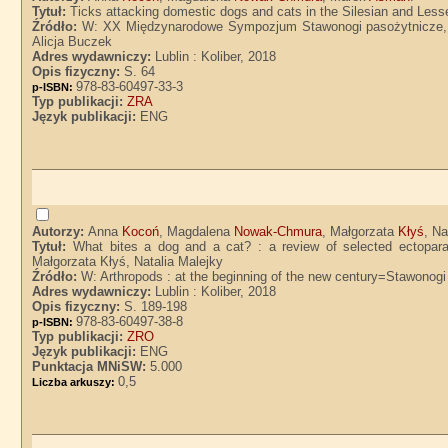
Tytuł:
Ticks attacking domestic dogs and cats in the Silesian and L
Źródło:
W: XX Międzynarodowe Sympozjum Stawonogi pasożytnicze, al
Alicja Buczek
Adres wydawniczy:
Lublin : Koliber, 2018
Opis fizyczny:
S. 64
978-83-60497-33-3
p-ISBN:
Typ publikacji:
ZRA
Język publikacji:
ENG
Autorzy:
Anna
Kocoń
, Magdalena
Nowak-Chmura
, Małgorzata
Kłyś
, Na
Tytuł:
What bites a dog and a cat? : a review of selected ectopa
Małgorzata Kłyś, Natalia Malejky
Źródło:
W: Arthropods : at the beginning of the new century=Stawonog
Adres wydawniczy:
Lublin : Koliber, 2018
Opis fizyczny:
S. 189-198
978-83-60497-38-8
p-ISBN:
Typ publikacji:
ZRO
Język publikacji:
ENG
Punktacja MNiSW:
5.000
0,5
Liczba arkuszy: