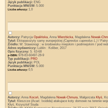
Język publikacji:
ENG
Punktacja MNiSW:
5.000
1,0
Liczba arkuszy:
Autorzy:
Patrycja
Opalińska
, Anna
Wierzbicka
, Magdalena
Nowak-Chm
Tytuł:
Ektopasożyty sarny europejskiej
(Capreolus capreolus L.)
/ Patr
Źródło:
W: Stawonogi : w środowisku miejskim i podmiejskim / pod red
Adres wydawniczy:
Lublin : Koliber, 2017
Opis fizyczny:
S. 63-68
978-83-60497-28-9
p-ISBN:
Typ publikacji:
PRO
Język publikacji:
POL
Punktacja MNiSW:
5.000
0,5
Liczba arkuszy:
Autorzy:
Anna
Kocoń
, Magdalena
Nowak-Chmura
, Małgorzata
Kłyś
, K
Tytuł:
Kleszcze (Acari: Ixodida) atakujace koty domowe na terenie w
Kłyś, Krzysztof Siuda