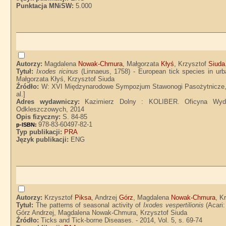
Punktacja MNiSW:
5.000
Autorzy:
Magdalena
Nowak-Chmura
, Małgorzata
Kłyś
, Krzysztof
Siuda
Tytuł:
Ixodes ricinus
(Linnaeus, 1758) - European tick species in ur
Małgorzata Kłyś, Krzysztof Siuda
Źródło:
W: XVI Międzynarodowe Sympozjum Stawonogi Pasożytnicze, Ale
al.]
Adres wydawniczy:
Kazimierz Dolny : KOLIBER. Oficyna Wyda
Odkleszczowych, 2014
Opis fizyczny:
S. 84-85
978-83-60497-82-1
p-ISBN:
Typ publikacji:
PRA
Język publikacji:
ENG
Autorzy:
Krzysztof
Piksa
, Andrzej
Górz
, Magdalena
Nowak-Chmura
, K
Tytuł:
The patterns of seasonal activity of
Ixodes vespertilionis
(Acari:
Górz Andrzej, Magdalena Nowak-Chmura, Krzysztof Siuda
Źródło:
Ticks and Tick-borne Diseases. - 2014, Vol. 5, s. 69-74