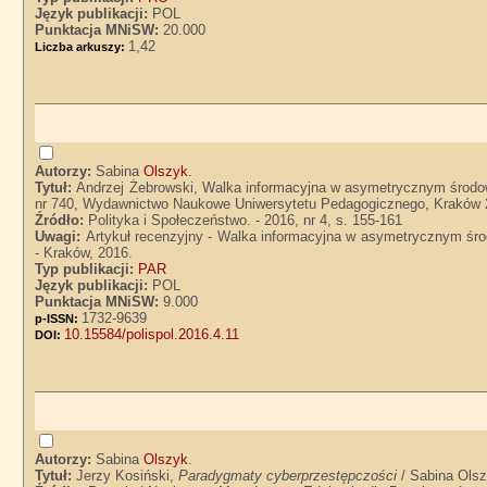
Język publikacji:
POL
Punktacja MNiSW:
20.000
1,42
Liczba arkuszy:
Autorzy:
Sabina
Olszyk
.
Tytuł:
Andrzej Żebrowski, Walka informacyjna w asymetrycznym środ
nr 740, Wydawnictwo Naukowe Uniwersytetu Pedagogicznego, Kraków 201
Źródło:
Polityka i Społeczeństwo. - 2016, nr 4, s. 155-161
Uwagi:
Artykuł recenzyjny - Walka informacyjna w asymetrycznym śr
- Kraków, 2016.
Typ publikacji:
PAR
Język publikacji:
POL
Punktacja MNiSW:
9.000
1732-9639
p-ISSN:
10.15584/polispol.2016.4.11
DOI:
Autorzy:
Sabina
Olszyk
.
Tytuł:
Jerzy Kosiński,
Paradygmaty cyberprzestępczości
/ Sabina Ols