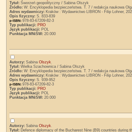
Tytuł:
Sworzeń geopolityczny / Sabina Olszyk
Źródło:
W: Encyklopedia bezpieczeństwa. T. 7 / redakcja naukowa Olg
Adres wydawniczy:
Kraków : Wydawnictwo LIBRON - Filip Lohner, 20
Opis fizyczny:
S. 833-839
978-83-67209-82-3
p-ISBN:
Typ publikacji:
PRO
Język publikacji:
POL
Punktacja MNiSW:
20.000
Autorzy:
Sabina
Olszyk
.
Tytuł:
Wielka Szachownica / Sabina Olszyk
Źródło:
W: Encyklopedia bezpieczeństwa. T. 7 / redakcja naukowa Olg
Adres wydawniczy:
Kraków : Wydawnictwo LIBRON - Filip Lohner, 20
Opis fizyczny:
S. 939-952
978-83-67209-82-3
p-ISBN:
Typ publikacji:
PRO
Język publikacji:
POL
Punktacja MNiSW:
20.000
Autorzy:
Sabina
Olszyk
.
Tytuł:
Defence diplomacy of the Bucharest Nine (B9) countries during the