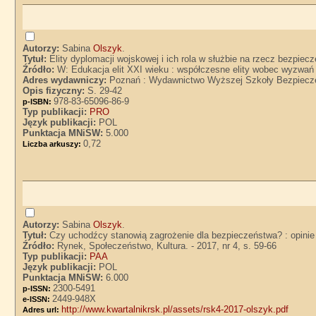
Autorzy:
Sabina
Olszyk
.
Tytuł:
Elity dyplomacji wojskowej i ich rola w służbie na rzecz bezpie
Źródło:
W: Edukacja elit XXI wieku : współczesne elity wobec wyzwa
Adres wydawniczy:
Poznań : Wydawnictwo Wyższej Szkoły Bezpiecz
Opis fizyczny:
S. 29-42
978-83-65096-86-9
p-ISBN:
Typ publikacji:
PRO
Język publikacji:
POL
Punktacja MNiSW:
5.000
0,72
Liczba arkuszy:
Autorzy:
Sabina
Olszyk
.
Tytuł:
Czy uchodźcy stanowią zagrożenie dla bezpieczeństwa? : opinie
Źródło:
Rynek, Społeczeństwo, Kultura. - 2017, nr 4, s. 59-66
Typ publikacji:
PAA
Język publikacji:
POL
Punktacja MNiSW:
6.000
2300-5491
p-ISSN:
2449-948X
e-ISSN:
http://www.kwartalnikrsk.pl/assets/rsk4-2017-olszyk.pdf
Adres url: