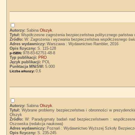
Autorzy:
Sabina
Olszyk
.
Tytuł:
Współczesne zagrożenia bezpieczeństwa politycznego państwa
Źródło:
W: Zagrożenia i wyzwania bezpieczeństwa współczesnego świat
Adres wydawniczy:
Warszawa : Wydawnictwo Rambler, 2016
Opis fizyczny:
S. 115-128
978-83-62751-48-8
p-ISBN:
Typ publikacji:
PRO
Język publikacji:
POL
Punktacja MNiSW:
5.000
0,6
Liczba arkuszy:
Autorzy:
Sabina
Olszyk
.
Tytuł:
Wybrane problemy bezpieczeństwa i obronności w prezydencki
Olszyk
Źródło:
W: Paradygmaty badań nad bezpieczeństwem : współczesne ś
Oszowska (redakcja naukowa)
Adres wydawniczy:
Poznań : Wydawnictwo Wyższej Szkoły Bezpiecz
Opis fizyczny:
S. 235-245