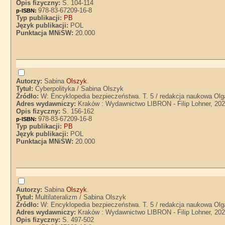
Opis fizyczny:
S. 104-114
978-83-67209-16-8
p-ISBN:
Typ publikacji:
PB
Język publikacji:
POL
Punktacja MNiSW:
20.000
Autorzy:
Sabina
Olszyk
.
Tytuł:
Cyberpolityka / Sabina Olszyk
Źródło:
W: Encyklopedia bezpieczeństwa. T. 5 / redakcja naukowa Olg
Adres wydawniczy:
Kraków : Wydawnictwo LIBRON - Filip Lohner, 20
Opis fizyczny:
S. 156-162
978-83-67209-16-8
p-ISBN:
Typ publikacji:
PB
Język publikacji:
POL
Punktacja MNiSW:
20.000
Autorzy:
Sabina
Olszyk
.
Tytuł:
Multilateralizm / Sabina Olszyk
Źródło:
W: Encyklopedia bezpieczeństwa. T. 5 / redakcja naukowa Olg
Adres wydawniczy:
Kraków : Wydawnictwo LIBRON - Filip Lohner, 20
Opis fizyczny:
S. 497-502