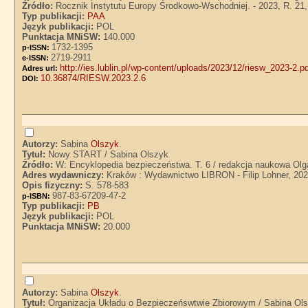
Źródło:
Rocznik Instytutu Europy Środkowo-Wschodniej. - 2023, R. 21, 
Typ publikacji:
PAA
Język publikacji:
POL
Punktacja MNiSW:
140.000
1732-1395
p-ISSN:
2719-2911
e-ISSN:
http://ies.lublin.pl/wp-content/uploads/2023/12/riesw_2023-2.p
Adres url:
10.36874/RIESW.2023.2.6
DOI:
Autorzy:
Sabina
Olszyk
.
Tytuł:
Nowy START / Sabina Olszyk
Źródło:
W: Encyklopedia bezpieczeństwa. T. 6 / redakcja naukowa Olg
Adres wydawniczy:
Kraków : Wydawnictwo LIBRON - Filip Lohner, 20
Opis fizyczny:
S. 578-583
987-83-67209-47-2
p-ISBN:
Typ publikacji:
PB
Język publikacji:
POL
Punktacja MNiSW:
20.000
Autorzy:
Sabina
Olszyk
.
Tytuł:
Organizacja Układu o Bezpieczeńswtwie Zbiorowym / Sabina Ol