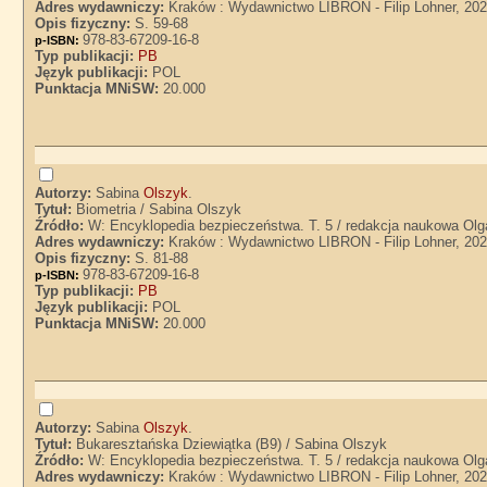
Adres wydawniczy:
Kraków : Wydawnictwo LIBRON - Filip Lohner, 20
Opis fizyczny:
S. 59-68
978-83-67209-16-8
p-ISBN:
Typ publikacji:
PB
Język publikacji:
POL
Punktacja MNiSW:
20.000
Autorzy:
Sabina
Olszyk
.
Tytuł:
Biometria / Sabina Olszyk
Źródło:
W: Encyklopedia bezpieczeństwa. T. 5 / redakcja naukowa Olg
Adres wydawniczy:
Kraków : Wydawnictwo LIBRON - Filip Lohner, 20
Opis fizyczny:
S. 81-88
978-83-67209-16-8
p-ISBN:
Typ publikacji:
PB
Język publikacji:
POL
Punktacja MNiSW:
20.000
Autorzy:
Sabina
Olszyk
.
Tytuł:
Bukaresztańska Dziewiątka (B9) / Sabina Olszyk
Źródło:
W: Encyklopedia bezpieczeństwa. T. 5 / redakcja naukowa Olg
Adres wydawniczy:
Kraków : Wydawnictwo LIBRON - Filip Lohner, 20