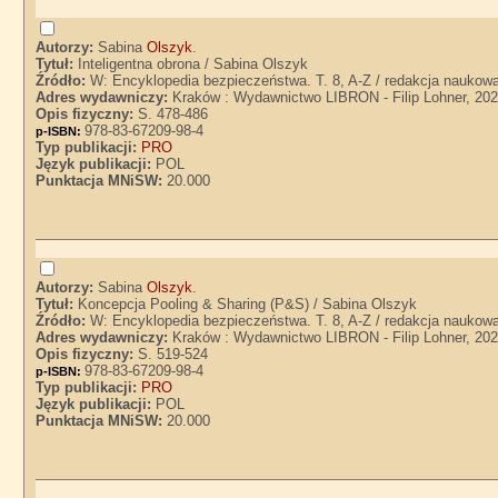
Autorzy:
Sabina
Olszyk
.
Tytuł:
Inteligentna obrona / Sabina Olszyk
Źródło:
W: Encyklopedia bezpieczeństwa. T. 8, A-Z / redakcja naukow
Adres wydawniczy:
Kraków : Wydawnictwo LIBRON - Filip Lohner, 20
Opis fizyczny:
S. 478-486
978-83-67209-98-4
p-ISBN:
Typ publikacji:
PRO
Język publikacji:
POL
Punktacja MNiSW:
20.000
Autorzy:
Sabina
Olszyk
.
Tytuł:
Koncepcja Pooling & Sharing (P&S) / Sabina Olszyk
Źródło:
W: Encyklopedia bezpieczeństwa. T. 8, A-Z / redakcja naukow
Adres wydawniczy:
Kraków : Wydawnictwo LIBRON - Filip Lohner, 20
Opis fizyczny:
S. 519-524
978-83-67209-98-4
p-ISBN:
Typ publikacji:
PRO
Język publikacji:
POL
Punktacja MNiSW:
20.000