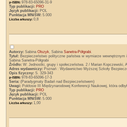
978-83-65096-31-9
p-ISBN:
Typ publikacji:
PRO
Język publikacji:
POL
Punktacja MNiSW:
5.000
0,8
Liczba arkuszy:
Autorzy:
Sabina
Olszyk
, Sabina
Sanetra-Półgrabi
.
Tytuł:
Bezpieczeństwo polityczne państwa w wymiarze wewnętrznym i
Sabina Sanetra-Półgrabi
Źródło:
W: Jednostki, grupy i społeczeństwa. 2 / Marian Kopczewski, 
Adres wydawniczy:
Poznań : Wydawnictwo Wyższej Szkoły Bezpiecz
Opis fizyczny:
S. 329-343
978-83-65096-17-3
p-ISBN:
Seria:
(Paradygmaty Badań nad Bezpieczeństwem)
Uwagi:
Pokłosie III Międzynarodowej Konferencji Naukowej, która odbyła
Typ publikacji:
PRO
Język publikacji:
POL
Punktacja MNiSW:
5.000
1,00
Liczba arkuszy: