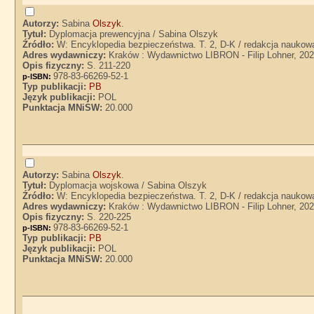
Autorzy:
Sabina
Olszyk
.
Tytuł:
Dyplomacja prewencyjna / Sabina Olszyk
Źródło:
W: Encyklopedia bezpieczeństwa. T. 2, D-K / redakcja naukow
Adres wydawniczy:
Kraków : Wydawnictwo LIBRON - Filip Lohner, 20
Opis fizyczny:
S. 211-220
978-83-66269-52-1
p-ISBN:
Typ publikacji:
PB
Język publikacji:
POL
Punktacja MNiSW:
20.000
Autorzy:
Sabina
Olszyk
.
Tytuł:
Dyplomacja wojskowa / Sabina Olszyk
Źródło:
W: Encyklopedia bezpieczeństwa. T. 2, D-K / redakcja naukow
Adres wydawniczy:
Kraków : Wydawnictwo LIBRON - Filip Lohner, 20
Opis fizyczny:
S. 220-225
978-83-66269-52-1
p-ISBN:
Typ publikacji:
PB
Język publikacji:
POL
Punktacja MNiSW:
20.000