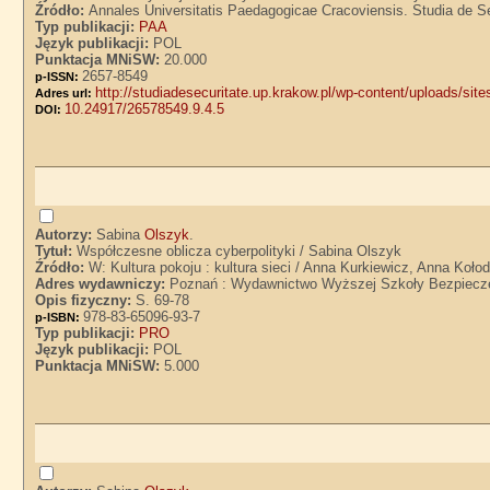
Źródło:
Annales Universitatis Paedagogicae Cracoviensis. Studia de Secu
Typ publikacji:
PAA
Język publikacji:
POL
Punktacja MNiSW:
20.000
2657-8549
p-ISSN:
http://studiadesecuritate.up.krakow.pl/wp-content/uploads/site
Adres url:
10.24917/26578549.9.4.5
DOI:
Autorzy:
Sabina
Olszyk
.
Tytuł:
Współczesne oblicza cyberpolityki / Sabina Olszyk
Źródło:
W: Kultura pokoju : kultura sieci / Anna Kurkiewicz, Anna Koło
Adres wydawniczy:
Poznań : Wydawnictwo Wyższej Szkoły Bezpiecz
Opis fizyczny:
S. 69-78
978-83-65096-93-7
p-ISBN:
Typ publikacji:
PRO
Język publikacji:
POL
Punktacja MNiSW:
5.000