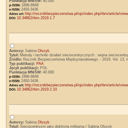
Punktacja MNiSW:
40.000
1896-8848
p-ISSN:
2450-3436
e-ISSN:
http://rocznikbezpieczenstwa.pl/ojs/index.php/rbm/article/vie
Adres url:
10.34862/rbm.2019.1.7
DOI:
Autorzy:
Sabina
Olszyk
.
Tytuł:
Metody i techniki działań sieciocentrycznych : wojna sieciocent
Źródło:
Rocznik Bezpieczeństwa Międzynarodowego. - 2019, Vol. 13, nr
Typ publikacji:
PAA
Język publikacji:
POL
Punktacja MNiSW:
40.000
1896-8848
p-ISSN:
2450-3436
e-ISSN:
http://rocznikbezpieczenstwa.pl/ojs/index.php/rbm/article/vie
Adres url:
10.34862/rbm.2019.2.10
DOI:
Autorzy:
Sabina
Olszyk
.
Tytuł:
Sieciocentryzm jako doktryna militarna / Sabina Olszyk