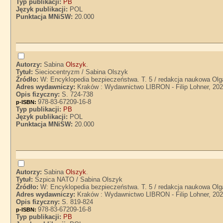
Typ publikacji:
PB
Język publikacji:
POL
Punktacja MNiSW:
20.000
Autorzy:
Sabina
Olszyk
.
Tytuł:
Sieciocentryzm / Sabina Olszyk
Źródło:
W: Encyklopedia bezpieczeństwa. T. 5 / redakcja naukowa Olg
Adres wydawniczy:
Kraków : Wydawnictwo LIBRON - Filip Lohner, 20
Opis fizyczny:
S. 724-738
978-83-67209-16-8
p-ISBN:
Typ publikacji:
PB
Język publikacji:
POL
Punktacja MNiSW:
20.000
Autorzy:
Sabina
Olszyk
.
Tytuł:
Szpica NATO / Sabina Olszyk
Źródło:
W: Encyklopedia bezpieczeństwa. T. 5 / redakcja naukowa Olg
Adres wydawniczy:
Kraków : Wydawnictwo LIBRON - Filip Lohner, 20
Opis fizyczny:
S. 819-824
978-83-67209-16-8
p-ISBN:
Typ publikacji:
PB