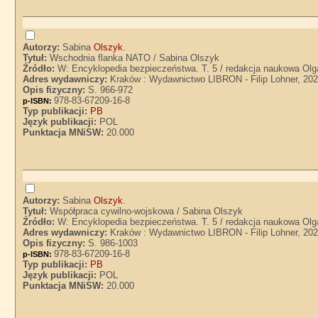
Autorzy:
Sabina
Olszyk
.
Tytuł:
Wschodnia flanka NATO / Sabina Olszyk
Źródło:
W: Encyklopedia bezpieczeństwa. T. 5 / redakcja naukowa Olg
Adres wydawniczy:
Kraków : Wydawnictwo LIBRON - Filip Lohner, 20
Opis fizyczny:
S. 966-972
978-83-67209-16-8
p-ISBN:
Typ publikacji:
PB
Język publikacji:
POL
Punktacja MNiSW:
20.000
Autorzy:
Sabina
Olszyk
.
Tytuł:
Współpraca cywilno-wojskowa / Sabina Olszyk
Źródło:
W: Encyklopedia bezpieczeństwa. T. 5 / redakcja naukowa Olg
Adres wydawniczy:
Kraków : Wydawnictwo LIBRON - Filip Lohner, 20
Opis fizyczny:
S. 986-1003
978-83-67209-16-8
p-ISBN:
Typ publikacji:
PB
Język publikacji:
POL
Punktacja MNiSW:
20.000