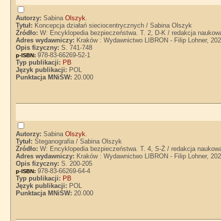
Autorzy:
Sabina
Olszyk
.
Tytuł:
Koncepcja działań sieciocentrycznych / Sabina Olszyk
Źródło:
W: Encyklopedia bezpieczeństwa. T. 2, D-K / redakcja naukow
Adres wydawniczy:
Kraków : Wydawnictwo LIBRON - Filip Lohner, 20
Opis fizyczny:
S. 741-748
978-83-66269-52-1
p-ISBN:
Typ publikacji:
PB
Język publikacji:
POL
Punktacja MNiSW:
20.000
Autorzy:
Sabina
Olszyk
.
Tytuł:
Steganografia / Sabina Olszyk
Źródło:
W: Encyklopedia bezpieczeństwa. T. 4, S-Ż / redakcja naukow
Adres wydawniczy:
Kraków : Wydawnictwo LIBRON - Filip Lohner, 20
Opis fizyczny:
S. 200-205
978-83-66269-64-4
p-ISBN:
Typ publikacji:
PB
Język publikacji:
POL
Punktacja MNiSW:
20.000