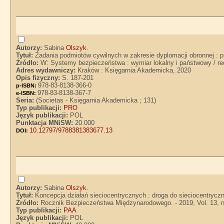
Autorzy:
Sabina
Olszyk
.
Tytuł:
Zadania podmiotów cywilnych w zakresie dyplomacji obronnej : p
Źródło:
W: Systemy bezpieczeństwa : wymiar lokalny i państwowy / red
Adres wydawniczy:
Kraków : Księgarnia Akademicka, 2020
Opis fizyczny:
S. 187-201
978-83-8138-366-0
p-ISBN:
978-83-8138-367-7
e-ISBN:
Seria:
(Societas - Księgarnia Akademicka ; 131)
Typ publikacji:
PRO
Język publikacji:
POL
Punktacja MNiSW:
20.000
10.12797/9788381383677.13
DOI:
Autorzy:
Sabina
Olszyk
.
Tytuł:
Koncepcja działań sieciocentrycznych : droga do sieciocentrycz
Źródło:
Rocznik Bezpieczeństwa Międzynarodowego. - 2019, Vol. 13, nr
Typ publikacji:
PAA
Język publikacji:
POL