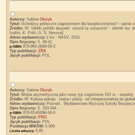
Autorzy:
Sabina
Olszyk
.
Tytuł:
Uchodźcy polityczni zagrożeniem dla bezpieczeństwa? - opinie 
Źródło:
W:
Vikliki polítiki bezpeki: ístoríâ ta sučasníst'
: zbirnik tez d
Ívahív, K. Polít, G. S. Nosova]
Adres wydawniczy:
L'viv : NASV, 2016
Opis fizyczny:
S. 40-41
978-966-2699-59-3
p-ISBN:
Typ publikacji:
ZRA
Język publikacji:
POL
Autorzy:
Sabina
Olszyk
.
Tytuł:
Wojna asymetryczna jako nowy typ zagrożenia XXI w. - aspekty 
Źródło:
W: Kultura pokoju : wojna i pokój - od interpersonalnej do glo
Adres wydawniczy:
Poznań : Wydawnictwo Wyższej Szkoły Bezpiecz
Opis fizyczny:
S. 333-344
978-83-65096-50-0
p-ISBN:
Typ publikacji:
PRO
Język publikacji:
POL
Punktacja MNiSW:
5.000
0,85
Liczba arkuszy: