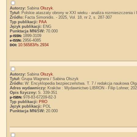
Autorzy:
Sabina
Olszyk
.
Tytuł:
Polskie ataszaty obrony w XXI wieku - analiza rozmieszczenia i 
Źródło:
Facta Simonidis. - 2025, Vol. 18, nr 2, s. 287-307
Typ publikacji:
PAA
Język publikacji:
ENG
Punktacja MNiSW:
70.000
1899-3109
p-ISSN:
2956-4085
e-ISSN:
10.56583/fs.2934
DOI:
Autorzy:
Sabina
Olszyk
.
Tytuł:
Grupa Wagnera / Sabina Olszyk
Źródło:
W: Encyklopedia bezpieczeństwa. T. 7 / redakcja naukowa Olg
Adres wydawniczy:
Kraków : Wydawnictwo LIBRON - Filip Lohner, 20
Opis fizyczny:
S. 339-351
978-83-67209-82-3
p-ISBN:
Typ publikacji:
PRO
Język publikacji:
POL
Punktacja MNiSW:
20.000