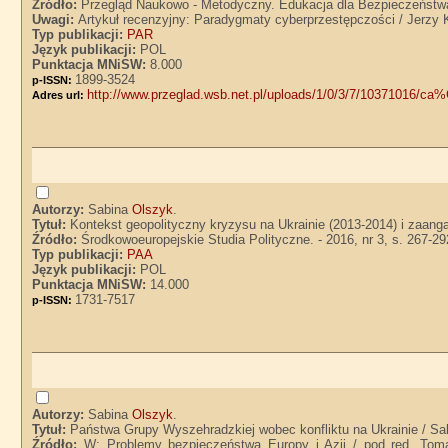
Źródło:
Przegląd Naukowo - Metodyczny. Edukacja dla Bezpieczeństwa. 
Uwagi:
Artykuł recenzyjny: Paradygmaty cyberprzestępczości / Jerzy 
Typ publikacji:
PAR
Język publikacji:
POL
Punktacja MNiSW:
8.000
1899-3524
p-ISSN:
http://www.przeglad.wsb.net.pl/uploads/1/0/3/7/103710
Adres url:
Autorzy:
Sabina
Olszyk
.
Tytuł:
Kontekst geopolityczny kryzysu na Ukrainie (2013-2014) i zaang
Źródło:
Środkowoeuropejskie Studia Polityczne. - 2016, nr 3, s. 267-29
Typ publikacji:
PAA
Język publikacji:
POL
Punktacja MNiSW:
14.000
1731-7517
p-ISSN:
Autorzy:
Sabina
Olszyk
.
Tytuł:
Państwa Grupy Wyszehradzkiej wobec konfliktu na Ukrainie / Sa
Źródło:
W: Problemy bezpieczeństwa Europy i Azji / pod red. To