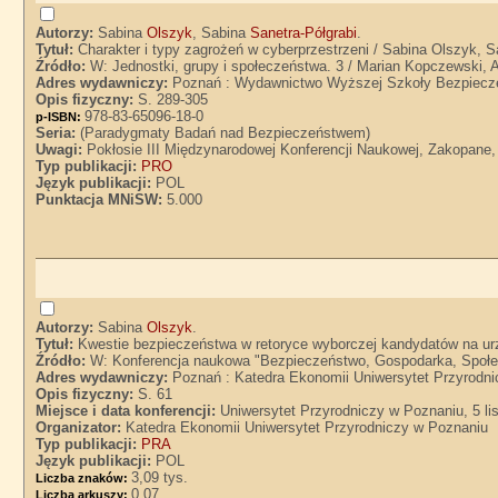
Autorzy:
Sabina
Olszyk
, Sabina
Sanetra-Półgrabi
.
Tytuł:
Charakter i typy zagrożeń w cyberprzestrzeni / Sabina Olszyk, S
Źródło:
W: Jednostki, grupy i społeczeństwa. 3 / Marian Kopczewski, 
Adres wydawniczy:
Poznań : Wydawnictwo Wyższej Szkoły Bezpiecz
Opis fizyczny:
S. 289-305
978-83-65096-18-0
p-ISBN:
Seria:
(Paradygmaty Badań nad Bezpieczeństwem)
Uwagi:
Pokłosie III Międzynarodowej Konferencji Naukowej, Zakopane, 
Typ publikacji:
PRO
Język publikacji:
POL
Punktacja MNiSW:
5.000
Autorzy:
Sabina
Olszyk
.
Tytuł:
Kwestie bezpieczeństwa w retoryce wyborczej kandydatów na ur
Źródło:
W: Konferencja naukowa "Bezpieczeństwo, Gospodarka, Społec
Adres wydawniczy:
Poznań : Katedra Ekonomii Uniwersytet Przyrodn
Opis fizyczny:
S. 61
Miejsce i data konferencji:
Uniwersytet Przyrodniczy w Poznaniu, 5 li
Organizator:
Katedra Ekonomii Uniwersytet Przyrodniczy w Poznaniu
Typ publikacji:
PRA
Język publikacji:
POL
3,09 tys.
Liczba znaków:
0,07
Liczba arkuszy: