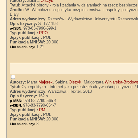
Autorzy:
Sabina
Olszyk
.
Tytuł:
Attaché obrony - rola i zadania w działaniach na rzecz bezpiecz
Źródło:
W: Współczesna polityka bezpieczeństwa : aspekty polityczne
Biały
Adres wydawniczy:
Rzeszów : Wydawnictwo Uniwersytetu Rzeszowsk
Opis fizyczny:
S. 177-193
978-83-7996-599-1
p-ISBN:
Typ publikacji:
PRO
Język publikacji:
POL
Punktacja MNiSW:
20.000
1,21
Liczba arkuszy:
Autorzy:
Marta
Majorek
, Sabina
Olszyk
, Małgorzata
Winiarska-Brodow
Tytuł:
Cyberpolityka : Internet jako przestrzeń aktywności politycznej
Adres wydawniczy:
Warszawa : Texter, 2018
Opis fizyczny:
162 s.
978-83-7790-565-4
p-ISBN:
978-83-7790-654-7
e-ISBN:
Typ publikacji:
PM
Język publikacji:
POL
Punktacja MNiSW:
20.000
8
Liczba arkuszy: