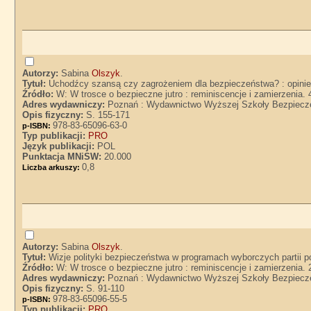
Autorzy:
Sabina
Olszyk
.
Tytuł:
Uchodźcy szansą czy zagrożeniem dla bezpieczeństwa? : opinie
Źródło:
W: W trosce o bezpieczne jutro : reminiscencje i zamierzenia.
Adres wydawniczy:
Poznań : Wydawnictwo Wyższej Szkoły Bezpiecz
Opis fizyczny:
S. 155-171
978-83-65096-63-0
p-ISBN:
Typ publikacji:
PRO
Język publikacji:
POL
Punktacja MNiSW:
20.000
0,8
Liczba arkuszy:
Autorzy:
Sabina
Olszyk
.
Tytuł:
Wizje polityki bezpieczeństwa w programach wyborczych partii p
Źródło:
W: W trosce o bezpieczne jutro : reminiscencje i zamierzenia.
Adres wydawniczy:
Poznań : Wydawnictwo Wyższej Szkoły Bezpiecz
Opis fizyczny:
S. 91-110
978-83-65096-55-5
p-ISBN:
Typ publikacji:
PRO