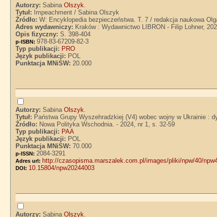
Autorzy:
Sabina
Olszyk
.
Tytuł:
Impeachment / Sabina Olszyk
Źródło:
W: Encyklopedia bezpieczeństwa. T. 7 / redakcja naukowa Olg
Adres wydawniczy:
Kraków : Wydawnictwo LIBRON - Filip Lohner, 20
Opis fizyczny:
S. 398-404
978-83-67209-82-3
p-ISBN:
Typ publikacji:
PRO
Język publikacji:
POL
Punktacja MNiSW:
20.000
Autorzy:
Sabina
Olszyk
.
Tytuł:
Państwa Grupy Wyszehradzkiej (V4) wobec wojny w Ukrainie : d
Źródło:
Nowa Polityka Wschodnia. - 2024, nr 1, s. 32-59
Typ publikacji:
PAA
Język publikacji:
POL
Punktacja MNiSW:
70.000
2084-3291
p-ISSN:
http://czasopisma.marszalek.com.pl/images/pliki/npw/40/npw
Adres url:
10.15804/npw20244003
DOI:
Autorzy:
Sabina
Olszyk
.