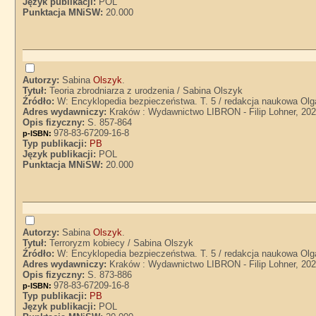
Język publikacji:
POL
Punktacja MNiSW:
20.000
Autorzy:
Sabina
Olszyk
.
Tytuł:
Teoria zbrodniarza z urodzenia / Sabina Olszyk
Źródło:
W: Encyklopedia bezpieczeństwa. T. 5 / redakcja naukowa Olg
Adres wydawniczy:
Kraków : Wydawnictwo LIBRON - Filip Lohner, 20
Opis fizyczny:
S. 857-864
978-83-67209-16-8
p-ISBN:
Typ publikacji:
PB
Język publikacji:
POL
Punktacja MNiSW:
20.000
Autorzy:
Sabina
Olszyk
.
Tytuł:
Terroryzm kobiecy / Sabina Olszyk
Źródło:
W: Encyklopedia bezpieczeństwa. T. 5 / redakcja naukowa Olg
Adres wydawniczy:
Kraków : Wydawnictwo LIBRON - Filip Lohner, 20
Opis fizyczny:
S. 873-886
978-83-67209-16-8
p-ISBN:
Typ publikacji:
PB
Język publikacji:
POL