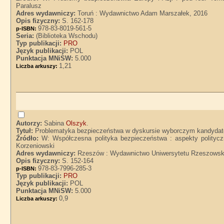
Paralusz
Adres wydawniczy:
Toruń : Wydawnictwo Adam Marszałek, 2016
Opis fizyczny:
S. 162-178
978-83-8019-561-5
p-ISBN:
Seria:
(Biblioteka Wschodu)
Typ publikacji:
PRO
Język publikacji:
POL
Punktacja MNiSW:
5.000
1,21
Liczba arkuszy:
Autorzy:
Sabina
Olszyk
.
Tytuł:
Problematyka bezpieczeństwa w dyskursie wyborczym kandydató
Źródło:
W: Współczesna polityka bezpieczeństwa : aspekty politycz
Korzeniowski
Adres wydawniczy:
Rzeszów : Wydawnictwo Uniwersytetu Rzeszowsk
Opis fizyczny:
S. 152-164
978-83-7996-285-3
p-ISBN:
Typ publikacji:
PRO
Język publikacji:
POL
Punktacja MNiSW:
5.000
0,9
Liczba arkuszy: