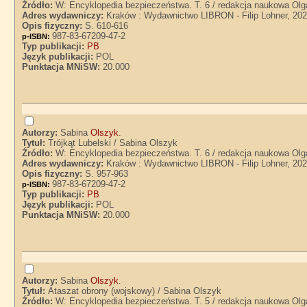
Źródło:
W: Encyklopedia bezpieczeństwa. T. 6 / redakcja naukowa Olg
Adres wydawniczy:
Kraków : Wydawnictwo LIBRON - Filip Lohner, 20
Opis fizyczny:
S. 610-616
987-83-67209-47-2
p-ISBN:
Typ publikacji:
PB
Język publikacji:
POL
Punktacja MNiSW:
20.000
Autorzy:
Sabina
Olszyk
.
Tytuł:
Trójkąt Lubelski / Sabina Olszyk
Źródło:
W: Encyklopedia bezpieczeństwa. T. 6 / redakcja naukowa Olg
Adres wydawniczy:
Kraków : Wydawnictwo LIBRON - Filip Lohner, 20
Opis fizyczny:
S. 957-963
987-83-67209-47-2
p-ISBN:
Typ publikacji:
PB
Język publikacji:
POL
Punktacja MNiSW:
20.000
Autorzy:
Sabina
Olszyk
.
Tytuł:
Ataszat obrony (wojskowy) / Sabina Olszyk
Źródło:
W: Encyklopedia bezpieczeństwa. T. 5 / redakcja naukowa Olg