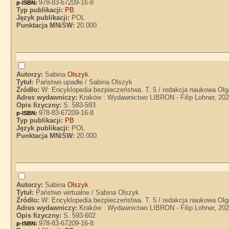
978-83-67209-16-8
p-ISBN:
Typ publikacji:
PB
Język publikacji:
POL
Punktacja MNiSW:
20.000
Autorzy:
Sabina
Olszyk
.
Tytuł:
Państwo upadłe / Sabina Olszyk
Źródło:
W: Encyklopedia bezpieczeństwa. T. 5 / redakcja naukowa Olg
Adres wydawniczy:
Kraków : Wydawnictwo LIBRON - Filip Lohner, 20
Opis fizyczny:
S. 583-593
978-83-67209-16-8
p-ISBN:
Typ publikacji:
PB
Język publikacji:
POL
Punktacja MNiSW:
20.000
Autorzy:
Sabina
Olszyk
.
Tytuł:
Państwo wirtualne / Sabina Olszyk
Źródło:
W: Encyklopedia bezpieczeństwa. T. 5 / redakcja naukowa Olg
Adres wydawniczy:
Kraków : Wydawnictwo LIBRON - Filip Lohner, 20
Opis fizyczny:
S. 593-602
978-83-67209-16-8
p-ISBN: