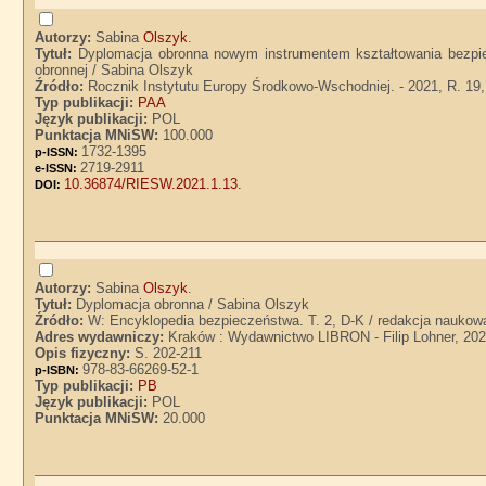
Autorzy:
Sabina
Olszyk
.
Tytuł:
Dyplomacja obronna nowym instrumentem kształtowania bezpie
obronnej / Sabina Olszyk
Źródło:
Rocznik Instytutu Europy Środkowo-Wschodniej. - 2021, R. 19, 
Typ publikacji:
PAA
Język publikacji:
POL
Punktacja MNiSW:
100.000
1732-1395
p-ISSN:
2719-2911
e-ISSN:
10.36874/RIESW.2021.1.13.
DOI:
Autorzy:
Sabina
Olszyk
.
Tytuł:
Dyplomacja obronna / Sabina Olszyk
Źródło:
W: Encyklopedia bezpieczeństwa. T. 2, D-K / redakcja naukow
Adres wydawniczy:
Kraków : Wydawnictwo LIBRON - Filip Lohner, 20
Opis fizyczny:
S. 202-211
978-83-66269-52-1
p-ISBN:
Typ publikacji:
PB
Język publikacji:
POL
Punktacja MNiSW:
20.000