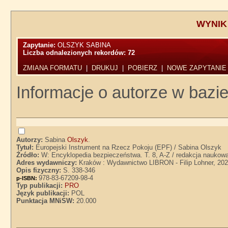
WYNIK
Zapytanie:
OLSZYK SABINA
Liczba odnalezionych rekordów:
72
ZMIANA FORMATU
|
DRUKUJ
|
POBIERZ
|
NOWE ZAPYTANIE
Informacje o autorze w bazie
Autorzy:
Sabina
Olszyk
.
Tytuł:
Europejski Instrument na Rzecz Pokoju (EPF) / Sabina Olszyk
Źródło:
W: Encyklopedia bezpieczeństwa. T. 8, A-Z / redakcja naukow
Adres wydawniczy:
Kraków : Wydawnictwo LIBRON - Filip Lohner, 20
Opis fizyczny:
S. 338-346
978-83-67209-98-4
p-ISBN:
Typ publikacji:
PRO
Język publikacji:
POL
Punktacja MNiSW:
20.000