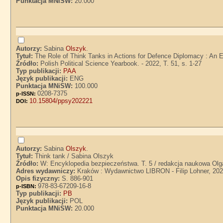
Punktacja MNiSW:
20.000
Autorzy:
Sabina
Olszyk
.
Tytuł:
The Role of Think Tanks in Actions for Defence Diplomacy : An 
Źródło:
Polish Political Science Yearbook. - 2022, T. 51, s. 1-27
Typ publikacji:
PAA
Język publikacji:
ENG
Punktacja MNiSW:
100.000
0208-7375
p-ISSN:
10.15804/ppsy202221
DOI:
Autorzy:
Sabina
Olszyk
.
Tytuł:
Think tank / Sabina Olszyk
Źródło:
W: Encyklopedia bezpieczeństwa. T. 5 / redakcja naukowa Olg
Adres wydawniczy:
Kraków : Wydawnictwo LIBRON - Filip Lohner, 20
Opis fizyczny:
S. 886-901
978-83-67209-16-8
p-ISBN:
Typ publikacji:
PB
Język publikacji:
POL
Punktacja MNiSW:
20.000