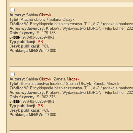
Autorzy:
Sabina
Olszyk
.
Tytuł:
Ataché obrony / Sabina Olszyk
Źródło:
W: Encyklopedia bezpieczeństwa. T. 1, A-C / redakcja naukow
Adres wydawniczy:
Kraków : Wydawnictwo LIBRON - Filip Lohner, 20
Opis fizyczny:
S. 179-186
978-83-66269-49-1
p-ISBN:
Typ publikacji:
PB
Język publikacji:
POL
Punktacja MNiSW:
20.000
Autorzy:
Sabina
Olszyk
, Żaneta
Mrożek
.
Tytuł:
Bezpieczeństwo ludzkie / Sabina Olszyk, Żaneta Mrożek
Źródło:
W: Encyklopedia bezpieczeństwa. T. 1, A-C / redakcja naukow
Adres wydawniczy:
Kraków : Wydawnictwo LIBRON - Filip Lohner, 20
Opis fizyczny:
S. 362-376
978-83-66269-49-1
p-ISBN:
Typ publikacji:
PB
Język publikacji:
POL
Punktacja MNiSW:
20.000