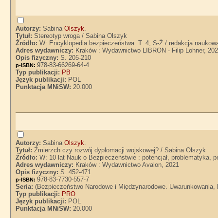
Autorzy:
Sabina
Olszyk
.
Tytuł:
Stereotyp wroga / Sabina Olszyk
Źródło:
W: Encyklopedia bezpieczeństwa. T. 4, S-Ż / redakcja naukow
Adres wydawniczy:
Kraków : Wydawnictwo LIBRON - Filip Lohner, 20
Opis fizyczny:
S. 205-210
978-83-66269-64-4
p-ISBN:
Typ publikacji:
PB
Język publikacji:
POL
Punktacja MNiSW:
20.000
Autorzy:
Sabina
Olszyk
.
Tytuł:
Zmierzch czy rozwój dyplomacji wojskowej? / Sabina Olszyk
Źródło:
W: 10 lat Nauk o Bezpieczeństwie : potencjał, problematyka,
Adres wydawniczy:
Kraków : Wydawnictwo Avalon, 2021
Opis fizyczny:
S. 452-471
978-83-7730-557-7
p-ISBN:
Seria:
(Bezpieczeństwo Narodowe i Międzynarodowe. Uwarunkowania, ko
Typ publikacji:
PRO
Język publikacji:
POL
Punktacja MNiSW:
20.000