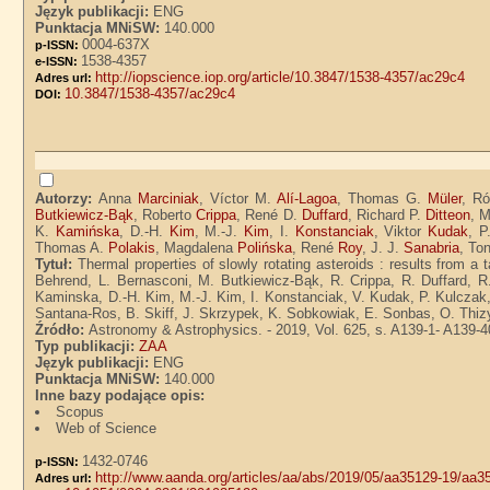
Język publikacji:
ENG
Punktacja MNiSW:
140.000
0004-637X
p-ISSN:
1538-4357
e-ISSN:
http://iopscience.iop.org/article/10.3847/1538-4357/ac29c4
Adres url:
10.3847/1538-4357/ac29c4
DOI:
Autorzy:
Anna
Marciniak
, Víctor M.
Alí-Lagoa
, Thomas G.
Müler
, R
Butkiewicz-Bąk
, Roberto
Crippa
, René D.
Duffard
, Richard P.
Ditteon
, 
K.
Kamińska
, D.-H.
Kim
, M.-J.
Kim
, I.
Konstanciak
, Viktor
Kudak
, 
Thomas A.
Polakis
, Magdalena
Polińska
, René
Roy
, J. J.
Sanabria
, To
Tytuł:
Thermal properties of slowly rotating asteroids : results from a 
Behrend, L. Bernasconi, M. Butkiewicz-Bąk, R. Crippa, R. Duffard, R
Kaminska, D.-H. Kim, M.-J. Kim, I. Konstanciak, V. Kudak, P. Kulczak, J
Santana-Ros, B. Skiff, J. Skrzypek, K. Sobkowiak, E. Sonbas, O. Thiz
Źródło:
Astronomy & Astrophysics. - 2019, Vol. 625, s. A139-1- A139-4
Typ publikacji:
ZAA
Język publikacji:
ENG
Punktacja MNiSW:
140.000
Inne bazy podające opis:
Scopus
Web of Science
1432-0746
p-ISSN:
http://www.aanda.org/articles/aa/abs/2019/05/aa35129-19/aa3
Adres url: