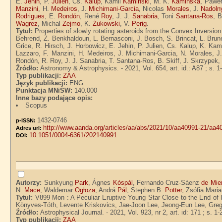
E.
Jehin
, P.
Julien
, Cs.
Kalup
, Kamil
Kaminski
, M. K.
Kamińska
, Pawe
Manzini
, H.
Medeiros
, J.
Michimani-Garcia
, Nicolas
Morales
, J.
Nadoln
Rodrigues
, E.
Rondón
, René
Roy
, J. J.
Sanabria
, Toni
Santana-Ros
, 
Wagrez
, Michal
Zejmo
, K.
Żukowski
, V.
Perig
.
Tytuł:
Properties of slowly rotating asteroids from the Convex Inversion
Behrend, Z. Benkhaldoun, L. Bernasconi, J. Bosch, S. Brincat, L. Brune
Grice, R. Hirsch, J. Horbowicz, E. Jehin, P. Julien, Cs. Kalup, K. K
Lazzaro, F. Manzini, H. Medeiros, J. Michimani-Garcia, N. Morales, J.
Rondón, R. Roy, J. J. Sanabria, T. Santana-Ros, B. Skiff, J. Skrzypek
Źródło:
Astronomy & Astrophysics. - 2021, Vol. 654, art. id.: A87 ; s. 1
Typ publikacji:
ZAA
Język publikacji:
ENG
Punktacja MNiSW:
140.000
Inne bazy podające opis:
Scopus
1432-0746
p-ISSN:
http://www.aanda.org/articles/aa/abs/2021/10/aa40991-21/aa4
Adres url:
10.1051/0004-6361/202140991
DOI:
Autorzy:
Sunkyung
Park
, Ágnes
Kóspál
, Fernando Cruz-Sáenz
de Mie
N.
Mace
, Waldemar
Ogłoza
, Andrá
Pál
, Stephen B.
Potter
, Zsófia Mari
Tytuł:
V899 Mon : A Peculiar Eruptive Young Star Close to the End of
Könyves-Tóth, Levente Kriskovics, Jae-Joon Lee, Jeong-Eun Lee, Gre
Źródło:
Astrophysical Journal. - 2021, Vol. 923, nr 2, art. id: 171 ; s. 1-
Typ publikacji:
ZAA