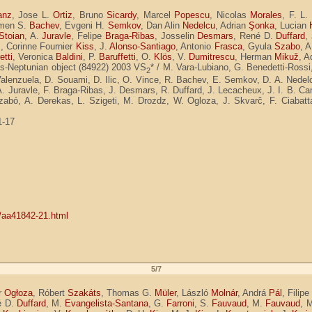
anz
, Jose L.
Ortiz
, Bruno
Sicardy
, Marcel
Popescu
, Nicolas
Morales
, F. L.
umen S.
Bachev
, Evgeni H.
Semkov
, Dan Alin
Nedelcu
, Adrian
Şonka
, Lucian
Stoian
, A.
Juravle
, Felipe
Braga-Ribas
, Josselin
Desmars
, René D.
Duffard
,
s
, Corinne Fournier
Kiss
, J.
Alonso-Santiago
, Antonio
Frasca
, Gyula
Szabo
, 
etti
, Veronica
Baldini
, P.
Baruffetti
, O.
Klös
, V.
Dumitrescu
, Herman
Mikuž
, 
ans-Neptunian object (84922) 2003 VS
* / M. Vara-Lubiano, G. Benedetti-Rossi
2
lenzuela, D. Souami, D. Ilic, O. Vince, R. Bachev, E. Semkov, D. A. Nedelc
 Juravle, F. Braga-Ribas, J. Desmars, R. Duffard, J. Lecacheux, J. I. B. Cama
bó, A. Derekas, L. Szigeti, M. Drozdz, W. Ogloza, J. Skvarč, F. Ciabattari, 
1-17
1/aa41842-21.html
5/7
r
Ogłoza
, Róbert
Szakáts
, Thomas G.
Müler
, László
Molnár
, Andrá
Pál
, Filip
é D.
Duffard
, M.
Evangelista-Santana
, G.
Farroni
, S.
Fauvaud
, M.
Fauvaud
, 