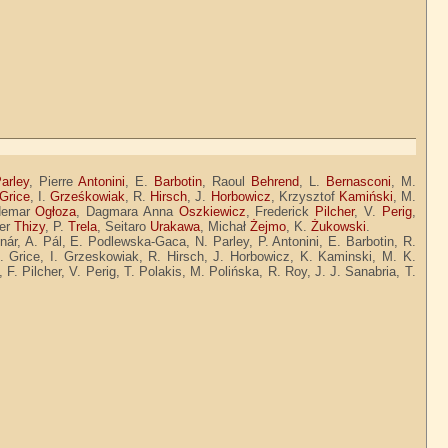
arley
, Pierre
Antonini
, E.
Barbotin
, Raoul
Behrend
, L.
Bernasconi
, M.
Grice
, I.
Grześkowiak
, R.
Hirsch
, J.
Horbowicz
, Krzysztof
Kamiński
, M.
demar
Ogłoza
, Dagmara Anna
Oszkiewicz
, Frederick
Pilcher
, V.
Perig
,
ier
Thizy
, P.
Trela
, Seitaro
Urakawa
, Michał
Żejmo
, K.
Żukowski
.
lnár, A. Pál, E. Podlewska-Gaca, N. Parley, P. Antonini, E. Barbotin, R.
. Grice, I. Grzeskowiak, R. Hirsch, J. Horbowicz, K. Kaminski, M. K.
. Pilcher, V. Perig, T. Polakis, M. Polińska, R. Roy, J. J. Sanabria, T.