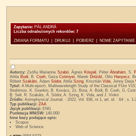
Zapytanie:
PÁL ANDRÁ
Liczba odnalezionych rekordów:
7
ZMIANA FORMATU
|
DRUKUJ
|
POBIERZ
|
NOWE ZAPYTANIE
Autorzy:
Zsófia Marianna
Szabó
, Ágnes
Kóspál
, Péter
Ábrahám
, S.
P
Attila
Bodi
, B.
Cseh
, Geza
Csörnyei
, Marek
Dróżdż
, Otto
Hanyecz
, B
Róbert
Szakáts
, Àdam
Sódor
, Attila
Szing
, Krisztián
Vida
, Jenny Darja
Tytuł:
A Multi-epoch, Multiwavelength Study of the Classical FUor V15
Ibrahimov, K. Grankin, B. Kovács, Zs. Bora, A. Bódi, B. Cseh, G. Csö
B. Seli, R. Szakáts, Á. Sódor, A. Szing, K. Vida, and J. Vinkó
Źródło:
Astrophysical Journal. - 2022, Vol. 936, nr 1, art. id. : 64 ; s. 1-
Typ publikacji:
ZAA
Język publikacji:
ENG
Punktacja MNiSW:
140.000
Inne bazy podające opis:
Scopus
Web of Science
0004-637X