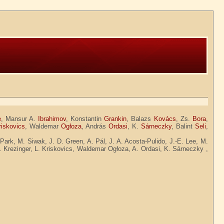
e
, Mansur A.
Ibrahimov
, Konstantin
Grankin
, Balazs
Kovács
, Zs.
Bora
,
riskovics
, Waldemar
Ogłoza
, András
Ordasi
, K.
Sárneczky
, Balint
Seli
,
rk, M. Siwak, J. D. Green, A. Pál, J. A. Acosta-Pulido, J.-E. Lee, M.
 Krezinger, L. Kriskovics, Waldemar Ogłoza, A. Ordasi, K. Sárneczky ,