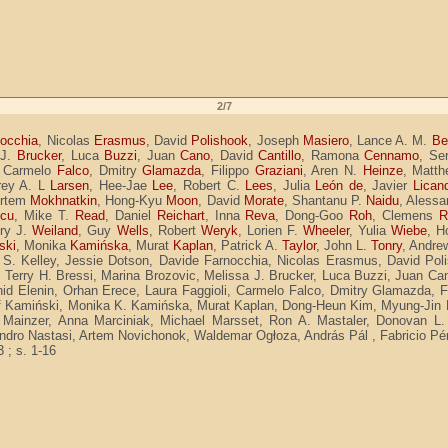
2/7
occhia
, Nicolas
Erasmus
, David
Polishook
, Joseph
Masiero
, Lance A. M.
Be
 J.
Brucker
, Luca
Buzzi
, Juan
Cano
, David
Cantillo
, Ramona
Cennamo
, Se
, Carmelo
Falco
, Dmitry
Glamazda
, Filippo
Graziani
, Aren N.
Heinze
, Matt
frey A. L
Larsen
, Hee-Jae
Lee
, Robert C.
Lees
, Julia
León de
, Javier
Lican
Artem
Mokhnatkin
, Hong-Kyu
Moon
, David
Morate
, Shantanu P.
Naidu
, Aless
cu
, Mike T.
Read
, Daniel
Reichart
, Inna
Reva
, Dong-Goo
Roh
, Clemens
R
nry J.
Weiland
, Guy
Wells
, Robert
Weryk
, Lorien F.
Wheeler
, Yulia
Wiebe
, H
ski
, Monika
Kamińska
, Murat
Kaplan
, Patrick A.
Taylor
, John L.
Tonry
, Andre
S. Kelley, Jessie Dotson, Davide Farnocchia, Nicolas Erasmus, David Pol
i, Terry H. Bressi, Marina Brozovic, Melissa J. Brucker, Luca Buzzi, Juan 
id Elenin, Orhan Erece, Laura Faggioli, Carmelo Falco, Dmitry Glamazda, Fi
f Kamiński, Monika K. Kamińska, Murat Kaplan, Dong-Heun Kim, Myung-Jin K
 Mainzer, Anna Marciniak, Michael Marsset, Ron A. Mastaler, Donovan L.
dro Nastasi, Artem Novichonok, Waldemar Ogłoza, András Pál , Fabricio Pé
3 ; s. 1-16