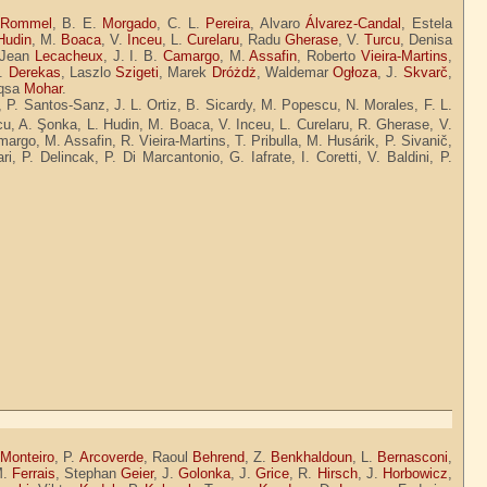
Rommel
, B. E.
Morgado
, C. L.
Pereira
, Alvaro
Álvarez-Candal
, Estela
Hudin
, M.
Boaca
, V.
Inceu
, L.
Curelaru
, Radu
Gherase
, V.
Turcu
, Denisa
 Jean
Lecacheux
, J. I. B.
Camargo
, M.
Assafin
, Roberto
Vieira-Martins
,
A.
Derekas
, Laszlo
Szigeti
, Marek
Dróżdż
, Waldemar
Ogłoza
, J.
Skvarč
,
Aqsa
Mohar
.
, P. Santos-Sanz, J. L. Ortiz, B. Sicardy, M. Popescu, N. Morales, F. L.
u, A. Şonka, L. Hudin, M. Boaca, V. Inceu, L. Curelaru, R. Gherase, V.
rgo, M. Assafin, R. Vieira-Martins, T. Pribulla, M. Husárik, P. Sivanič,
P. Delincak, P. Di Marcantonio, G. Iafrate, I. Coretti, V. Baldini, P.
e
Monteiro
, P.
Arcoverde
, Raoul
Behrend
, Z.
Benkhaldoun
, L.
Bernasconi
,
M.
Ferrais
, Stephan
Geier
, J.
Golonka
, J.
Grice
, R.
Hirsch
, J.
Horbowicz
,