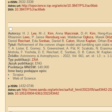
2632-3338
e-ISSN:
http://iopscience.iop.org/article/10.3847/PSJ/ac66eb
Adres url:
10.3847/PSJ/ac66eb
DOI:
Autorzy:
H. J.
Lee
, M.-J.
Kim
, Anna
Marciniak
, D.-H.
Kim
, Hong-Ky
Rhiannon
Lees
, P. Janse
Rensburg van
, Waldemar
Ogłoza
, Marek
Dró
Daniel
Reichart
, Eda
Sonbas
, Daniel B.
Caton
, Murat
Kaplan
, Orhan
Er
Tytuł:
Refinement of the convex shape model and tumbling spin state of 
T. A. Lister, E. Gomez, S. Greenstreet, A. Pál, R. Szakáts, N. Erasm
Mottola, F. Yoshida, D. E. Reichart, E. Sonbas, D. B. Caton, M. Kapla
Źródło:
Astronomy & Astrophysics. - 2022, Vol. 661, art. id.: L3 ; s. 1-
Typ publikacji:
ZAA
Język publikacji:
ENG
Punktacja MNiSW:
140.000
Inne bazy podające opis:
Scopus
Web of Science
1432-0746
p-ISSN:
http://www.aanda.org/articles/aa/full_html/2022/05/aa43442-2
Adres url:
10.1051/0004-6361/202243442
DOI: