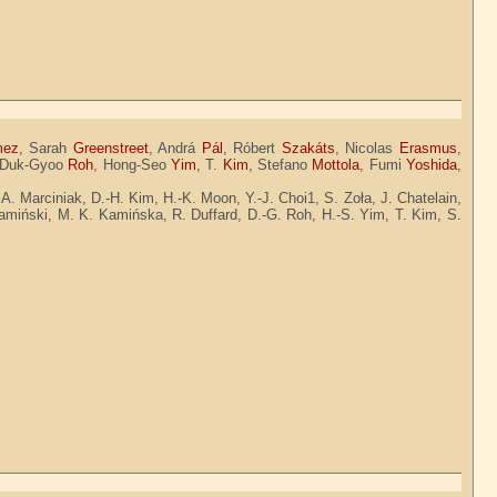
ez
, Sarah
Greenstreet
, Andrá
Pál
, Róbert
Szakáts
, Nicolas
Erasmus
,
 Duk-Gyoo
Roh
, Hong-Seo
Yim
, T.
Kim
, Stefano
Mottola
, Fumi
Yoshida
,
. Marciniak, D.-H. Kim, H.-K. Moon, Y.-J. Choi1, S. Zoła, J. Chatelain,
amiński, M. K. Kamińska, R. Duffard, D.-G. Roh, H.-S. Yim, T. Kim, S.