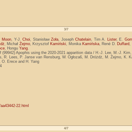
3/7
u
Moon
, Y-J.
Choi
, Stanisław
Zoła
, Joseph
Chatelain
, Tim A.
Lister
, E.
Gom
żdż
, Michał
Żejmo
, Krzysztof
Kamiński
, Monika
Kamińska
, René D.
Duffard
,
ece
, Hongu
Yang
.
(99942) Apophis using the 2020-2021 apparition data / H.-J. Lee, M.-J. Kim, A
us, R. Lees, P. Janse van Rensburg, W. Ogłoza6, M. Dróżdż, M. Żejmo, K. K
n, O. Erece and H. Yang
14
2/aa43442-22.html
4/7