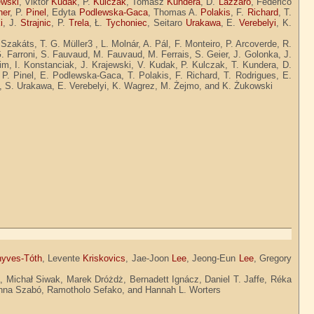
ewski
, Viktor
Kudak
, P.
Kulczak
, Tomasz
Kundera
, D.
Lazzaro
, Federico
her
, P.
Pinel
, Edyta
Podlewska-Gaca
, Thomas A.
Polakis
, F.
Richard
, T.
i
, J.
Strajnic
, P.
Trela
, Ł.
Tychoniec
, Seitaro
Urakawa
, E.
Verebelyi
, K.
zakáts, T. G. Müller3 , L. Molnár, A. Pál, F. Monteiro, P. Arcoverde, R.
. Farroni, S. Fauvaud, M. Fauvaud, M. Ferrais, S. Geier, J. Golonka, J.
m, I. Konstanciak, J. Krajewski, V. Kudak, P. Kulczak, T. Kundera, D.
 P. Pinel, E. Podlewska-Gaca, T. Polakis, F. Richard, T. Rodrigues, E.
ec, S. Urakawa, E. Verebelyi, K. Wagrez, M. Żejmo, and K. Żukowski
yves-Tóth
, Levente
Kriskovics
, Jae-Joon
Lee
, Jeong-Eun
Lee
, Gregory
 Michał Siwak, Marek Dróżdż, Bernadett Ignácz, Daniel T. Jaffe, Réka
anna Szabó, Ramotholo Sefako, and Hannah L. Worters