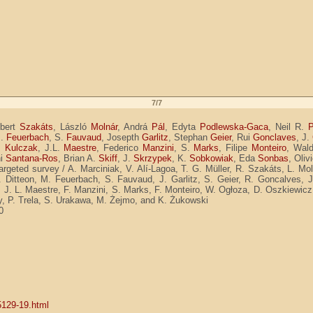
7/7
óbert
Szakáts
, László
Molnár
, Andrá
Pál
, Edyta
Podlewska-Gaca
, Neil R.
P
M.
Feuerbach
, S.
Fauvaud
, Josepth
Garlitz
, Stephan
Geier
, Rui
Gonclaves
, J.
P.
Kulczak
, J.L.
Maestre
, Federico
Manzini
, S.
Marks
, Filipe
Monteiro
, Wal
ni
Santana-Ros
, Brian A.
Skiff
, J.
Skrzypek
, K.
Sobkowiak
, Eda
Sonbas
, Oliv
targeted survey / A. Marciniak, V. Alí-Lagoa, T. G. Müller, R. Szakáts, L. Mo
. Ditteon, M. Feuerbach, S. Fauvaud, J. Garlitz, S. Geier, R. Goncalves, J
. L. Maestre, F. Manzini, S. Marks, F. Monteiro, W. Ogłoza, D. Oszkiewicz, F
y, P. Trela, S. Urakawa, M. Żejmo, and K. Żukowski
0
5129-19.html