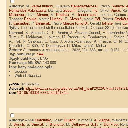
Autorzy:
M.
Vara-Lubiano
, Gustavo
Benedetti-Rossi
, Pablo
Santos-S
Fernández-Valenzuela
, Damaya
Souami
, Dragana
Ilic
, Oliver
Vince
, R
Moldovan
, Liviu
Mircea
, M.
Predatu
, M.
Teodorescu
, Luminita Gutanu
Theodor
Pribulla
, Marek
Husárik
, P.
Sivanič
, Andrá
Pál
, Róbert
Szakát
F.
Ciabattari
, P.
Delincak
, Paolo
Marcantonio Di
, Gerald
Iafrate
, Igor
Cor
Tytuł:
The multichord stellar occultation on 2019 October 22 by the tr
Rommel, B. Morgado, C. L. Pereira, A. Álvarez-Candal, E. Fernández-Va
Turcu, D. Moldovan, L. Mircea, M. Predatu, M. Teodorescu, L. Stoian, A.
A. Pal, R. Szakats, C. Kiss, J. Alonso-Santiago, A. Frasca, G. M. Sza
Baruffetti, O. Klös, V. Dumitrescu, H. Mikuž, and A. Mohar
Źródło:
Astronomy & Astrophysics. - 2022, Vol. 663, art. id.: A121 ; s. 
Typ publikacji:
ZAA
Język publikacji:
ENG
Punktacja MNiSW:
140.000
Inne bazy podające opis:
Scopus
Web of Science
1432-0746
p-ISSN:
http://www.aanda.org/articles/aa/full_html/2022/07/aa41842-2
Adres url:
10.1051/0004-6361/202141842
DOI:
Autorzy:
Anna
Marciniak
, Josef
Ďurech
, Víctor M.
Alí-Lagoa
, Waldema
J.
Bosch
, S.
Brincat
, L.
Brunetto
, M.
Butkiewicz-Bąk
, F.
Del Freo
, Ren