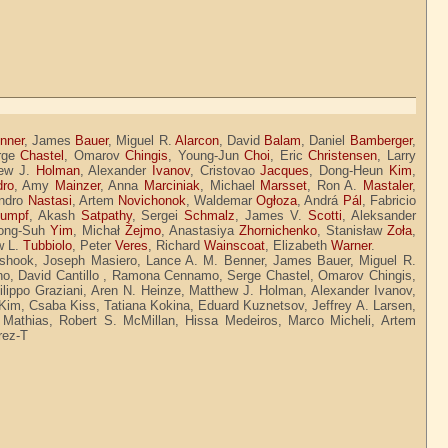
nner
, James
Bauer
, Miguel R.
Alarcon
, David
Balam
, Daniel
Bamberger
,
rge
Chastel
, Omarov
Chingis
, Young-Jun
Choi
, Eric
Christensen
, Larry
hew J.
Holman
, Alexander
Ivanov
, Cristovao
Jacques
, Dong-Heun
Kim
,
dro
, Amy
Mainzer
, Anna
Marciniak
, Michael
Marsset
, Ron A.
Mastaler
,
andro
Nastasi
, Artem
Novichonok
, Waldemar
Ogłoza
, Andrá
Pál
, Fabricio
umpf
, Akash
Satpathy
, Sergei
Schmalz
, James V.
Scotti
, Aleksander
ong-Suh
Yim
, Michał
Żejmo
, Anastasiya
Zhornichenko
, Stanisław
Zoła
,
w L.
Tubbiolo
, Peter
Veres
, Richard
Wainscoat
, Elizabeth
Warner
.
ishook, Joseph Masiero, Lance A. M. Benner, James Bauer, Miguel R.
Cano, David Cantillo , Ramona Cennamo, Serge Chastel, Omarov Chingis,
lippo Graziani, Aren N. Heinze, Matthew J. Holman, Alexander Ivanov,
im, Csaba Kiss, Tatiana Kokina, Eduard Kuznetsov, Jeffrey A. Larsen,
 Mathias, Robert S. McMillan, Hissa Medeiros, Marco Micheli, Artem
rez-T