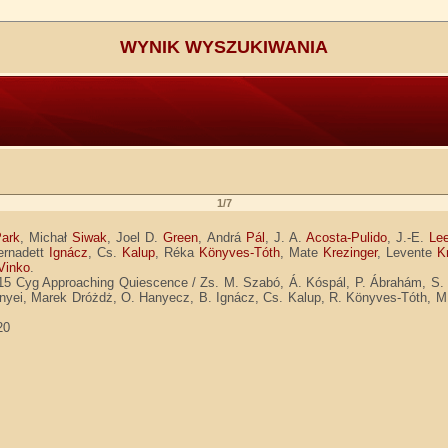
WYNIK WYSZUKIWANIA
1/7
ark
, Michał
Siwak
, Joel D.
Green
, Andrá
Pál
, J. A.
Acosta-Pulido
, J.-E.
Le
ernadett
Ignácz
, Cs.
Kalup
, Réka
Könyves-Tóth
, Mate
Krezinger
, Levente
K
Vinko
.
15 Cyg Approaching Quiescence / Zs. M. Szabó, Á. Kóspál, P. Ábrahám, S. Pa
rnyei, Marek Dróżdż, O. Hanyecz, B. Ignácz, Cs. Kalup, R. Könyves-Tóth, M.
20