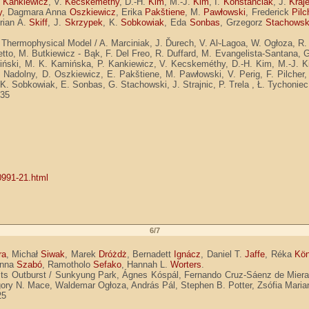
ł
Kankiewicz
, V.
Kecskeméthy
, D.-H.
Kim
, M.-J.
Kim
, I.
Konstanciak
, J.
Kraj
y
, Dagmara Anna
Oszkiewicz
, Erika
Pakštiene
, M.
Pawłowski
, Frederick
Pilc
Brian A.
Skiff
, J.
Skrzypek
, K.
Sobkowiak
, Eda
Sonbas
, Grzegorz
Stachowsk
 Thermophysical Model / A. Marciniak, J. Ďurech, V. Aŀ-Lagoa, W. Ogłoza, R. S
tto, M. Butkiewicz - Bąk, F. Del Freo, R. Duffard, M. Evangelista-Santana, G
amiński, M. K. Kamińska, P. Kankiewicz, V. Kecskeméthy, D.-H. Kim, M.-J. Ki
 Nadolny, D. Oszkiewicz, E. Pakštiene, M. Pawłowski, V. Perig, F. Pilcher,
, K. Sobkowiak, E. Sonbas, G. Stachowski, J. Strajnic, P. Trela , Ł. Tychoni
-35
0991-21.html
6/7
ra
, Michał
Siwak
, Marek
Dróżdż
, Bernadett
Ignácz
, Daniel T.
Jaffe
, Réka
Kön
anna
Szabó
, Ramotholo
Sefako
, Hannah L.
Worters
.
 Its Outburst / Sunkyung Park, Ágnes Kóspál, Fernando Cruz-Sáenz de Miera,
gory N. Mace, Waldemar Ogłoza, András Pál, Stephen B. Potter, Zsófia Mari
25