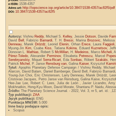
p-ISSN:
1538-4357
e-ISSN:
http://iopscience.iop.org/article/10.3847/1538-4357/ac82f5/pdf
Adres url:
10.3847/1538-4357/ac82f5
DOI:
Autorzy:
Vishnu
Reddy
, Michael S.
Kelley
, Jessie
Dotson
, Davide
Farn
David
Bell
, Fabrizio
Barnardi
, T. H.
Bressi
, Marina
Brozovic
, Melissa
Denneau
, Marek
Dróżdż
, Leonid
Elenin
, Orhan
Erece
, Laura
Faggioli
Myung-Jin
Kim
, Csaba
Kiss
, Tatiana
Kokina
, Eduard
Kuznetsov
, Jef
Donovan L.
Mathias
, Robert S
McMillan
, H.
Medeiros
, Marco
Micheli
, 
Pérez-Toledo
, Alexander
Perminov
, Elisabeta
Petrescu
, Marcel
Popes
Serebryanskiy
, Miquel
Serra-Ricart
, Eda
Sonbas
, Róbert
Szakáts
, He
Patrick
Michel
, P. Janse
Rensburg van
, Galina
Kaiser
, Krzysztof
Kamiń
Tytuł:
Apophis Planetary Defense Campaign / Vishnu Reddy, Michael 
Alarcon, David Balam, Daniel Bamberger, David Bell, Fabrizio Barnard
Young-Jun Choi, Eric Christensen, Larry Denneau, Marek Dróżdż, Leon
Cristovao Jacques, Petro Janse van Rensburg, Galina Kaise, Krzyszto
Hee-Jae Lee, Robert C. Lees, Julia de León , Javier Licandro, Amy
Mokhnatkin, Hong-Kyu Moon, David Morate, Shantanu P. Naidu, Alessan
Źródło:
The Planetary Science Journal. - 2022, Vol. 3, nr 5, art. id.: ,12
Typ publikacji:
ZAA
Język publikacji:
ENG
Punktacja MNiSW:
5.000
Inne bazy podające opis:
Scopus