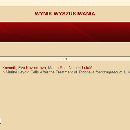
WYNIK WYSZUKIWANIA
1/1
A.
Kovacik
, Eva
Kovacikova
, Martin
Pec
, Norbert
Lukáč
.
 in Murine Leydig Cells After the Treatment of
Trigonella foenumgraecum L.
M