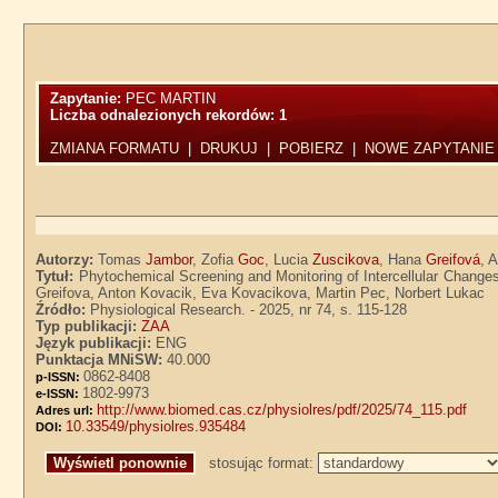
Zapytanie:
PEC MARTIN
Liczba odnalezionych rekordów:
1
ZMIANA FORMATU
|
DRUKUJ
|
POBIERZ
|
NOWE ZAPYTANIE
Autorzy:
Tomas
Jambor
, Zofia
Goc
, Lucia
Zuscikova
, Hana
Greifová
, 
Tytuł:
Phytochemical Screening and Monitoring of Intercellular Changes
Greifova, Anton Kovacik, Eva Kovacikova, Martin Pec, Norbert Lukac
Źródło:
Physiological Research. - 2025, nr 74, s. 115-128
Typ publikacji:
ZAA
Język publikacji:
ENG
Punktacja MNiSW:
40.000
0862-8408
p-ISSN:
1802-9973
e-ISSN:
http://www.biomed.cas.cz/physiolres/pdf/2025/74_115.pdf
Adres url:
10.33549/physiolres.935484
DOI:
stosując format: