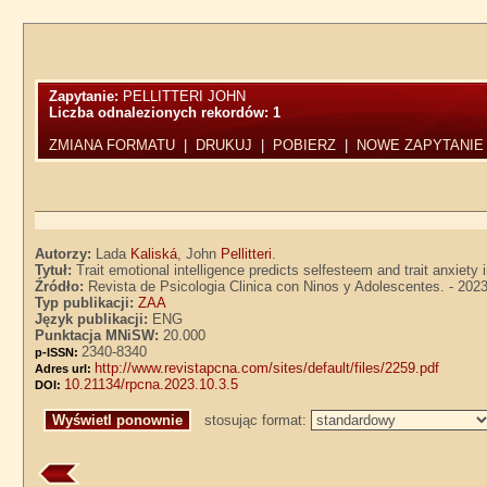
Zapytanie:
PELLITTERI JOHN
Liczba odnalezionych rekordów:
1
ZMIANA FORMATU
|
DRUKUJ
|
POBIERZ
|
NOWE ZAPYTANIE
Autorzy:
Lada
Kaliská
, John
Pellitteri
.
Tytuł:
Trait emotional intelligence predicts selfesteem and trait anxiety 
Źródło:
Revista de Psicologia Clinica con Ninos y Adolescentes. - 2023,
Typ publikacji:
ZAA
Język publikacji:
ENG
Punktacja MNiSW:
20.000
2340-8340
p-ISSN:
http://www.revistapcna.com/sites/default/files/2259.pdf
Adres url:
10.21134/rpcna.2023.10.3.5
DOI:
stosując format: