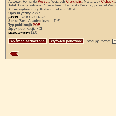
Autorzy:
Fernando
Pessoa
, Wojciech
Charchalis
, Marta Eloy
Cichocka
Tytuł:
Poezje zebrane Ricardo Reis / Fernando Pessoa ; przekład Wojci
Adres wydawniczy:
Kraków : Lokator, 2019
Opis fizyczny:
238 s.
978-83-63056-62-9
p-ISBN:
Seria:
(Seria Anachroniczna ; T. 6)
Typ publikacji:
POE
Język publikacji:
POL
12,0
Liczba arkuszy:
stosując format: