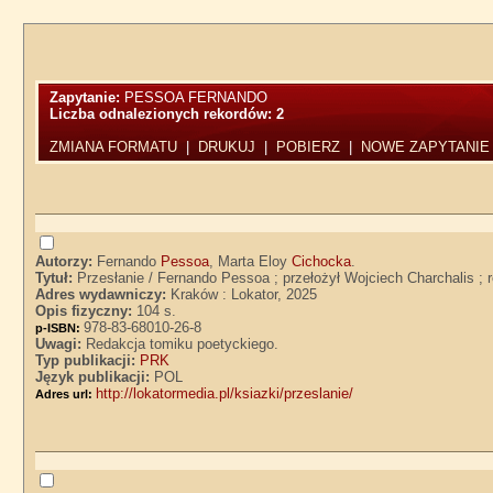
Zapytanie:
PESSOA FERNANDO
Liczba odnalezionych rekordów:
2
ZMIANA FORMATU
|
DRUKUJ
|
POBIERZ
|
NOWE ZAPYTANIE
Autorzy:
Fernando
Pessoa
, Marta Eloy
Cichocka
.
Tytuł:
Przesłanie / Fernando Pessoa ; przełożył Wojciech Charchalis ;
Adres wydawniczy:
Kraków : Lokator, 2025
Opis fizyczny:
104 s.
978-83-68010-26-8
p-ISBN:
Uwagi:
Redakcja tomiku poetyckiego.
Typ publikacji:
PRK
Język publikacji:
POL
http://lokatormedia.pl/ksiazki/przeslanie/
Adres url: